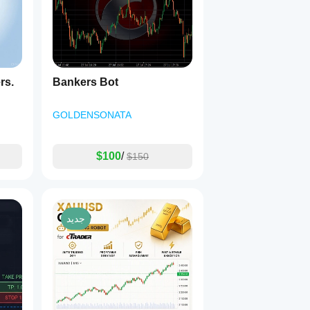
s.
Bankers Bot
GOLDENSONATA
$100
/
$150
جديد