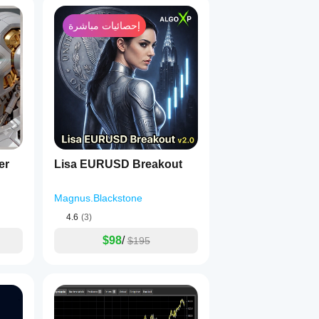
إحصائيات مباشرة
كل أمر يتم وضعه هو جزء من نظام منظم وحيوي يتنفس مع إيقاع السوق.
ينمو مع الأرباح، يتكيف مع التقلب، ويحمي رأس المال في جميع الظروف.
er
Lisa EURUSD Breakout
Magnus.Blackstone
4.6
(3)
$98
/
$195