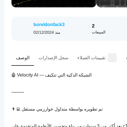
boreldonfack3
2
المبيعات
منذ
02/12/2024
تقييمات العملاء
سجل الإصدارات
الوصف
🤖 Velocity AI — الشبكة الذكية التي تتكيف
⸻
👨‍💻 تم تطويره بواسطة متداول خوارزمي مستقل
بعد أكثر من 3 سنوات من بناء وتحسين الأنظمة المتقدمة على cTrader، ركزت على مهمة واحدة — تصميم محرك شبكة يتكيف مع السوق بدلاً 