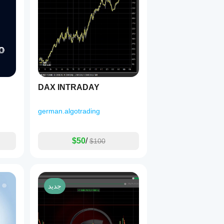
DAX INTRADAY
german.algotrading
$50
/
$100
جديد