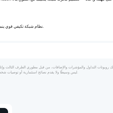
نظام شبكة تكيفي قوي ينمو ديناميكيًا، يدير المخاطر بذكاء، ويتفاعل فورًا مع تغيرات التقلب.
المعلوماتي والفني فقط. cTrader Store ليس وسيطًا ولا يقدم نصائح استثمارية أو توصيات شخصية أو أي ضمان للأداء المستقبلي.
كل شبكة تضبط تباعدها ديناميكيًا بناءً على تقلبات السوق وعدد المراكز المفتوحة.
تتطور أحجام اللوت تدريجيًا مع الأرباح، مما يضمن منحنى نمو مسيطر عليه ومستدام.