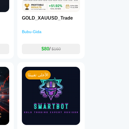
نقطة دخول عادلة لنظام شبكة تكيفي من الجيل التالي يجمع بين القوة والذكاء.
GOLD_XAUUSD_Trade
Bubu-Gida
$80
/
$160
الأعلى تقييمًا
تستمع إلى التقلب، تتكيف مع هيكلها، وتتداول بتزامن مثالي مع الزخم.