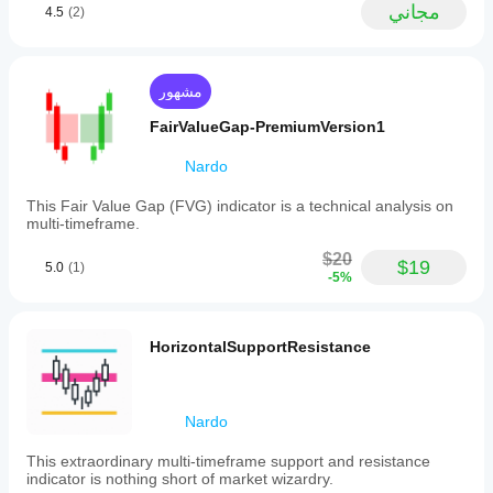
visualization.
كيفية
مجاني
4.5
(2)
تعديل
close
Lightweight
تصرفه
prices
المعلمات
and works
في ظل
to
لتكييف
on all
ظروف
classify
timeframes.
المؤشر مع
السوق
market
Useful for
مشهور
استراتيجيتك.
behavior
المختلفة.
scalping and
as
intraday
FairValueGap-PremiumVersion1
bullish,
trading.
bearish,
Cons: No
Nardo
or
alerts, MTF
neutral.
mode, or
This Fair Value Gap (FVG) indicator is a technical analysis on
Bullish
preset
multi-timeframe.
sentiment
saving.
is
Limited
$20
identified
$19
integration
5.0
(1)
-5%
when
with other
the
tools.
close
price
HorizontalSupportResistance
is
jacopotrono
significantly
higher
July 8, 2025
than
the
Nardo
Great Tool
open,
Nardo. It
indicating
This extraordinary multi-timeframe support and resistance
would be
buying
indicator is nothing short of market wizardry.
great to
pressure.