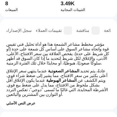
8
3.49K
التثبيتات المجانية
المبيعات
الشائعة
مناقشة
تقييمات العملاء
سجل الإصدارات
مؤشر مخطط مشاعر الشمعة هذا هو أداة تحليل فني تقيس 
قوة واتجاه مشاعر السوق على أساس كل شمعة على حدة (أو 
كل شريط على حدة). يفحص العلاقة بين سعر الافتتاح، الأعلى، 
الأدنى، والإغلاق لكل شريط لتحديد ما إذا كان السوق قد أظهر 
سلوكًا صعوديًا، هبوطيًا، أو محايدًا خلال تلك الفترة الزمنية.
عادةً، يتم تحديد 
المشاعر الصعودية
 عندما ينتهي سعر الإغلاق 
أعلى بكثير من سعر الافتتاح، مما يشير إلى ضغط شراء قوي. 
ويتم الكشف عن 
المشاعر الهبوطية
 عندما يكون الإغلاق أقل 
بشكل ملحوظ من الافتتاح، مما يدل على ضغط بيع قوي. 
الأشرطة المحايدة، التي غالبًا ما تُسمى "دوجي"، تعكس التردد 
أو التوازن بين المشترين والبائعين.
قد تتضمن الإصدارات المتقدمة من مؤشر مشاعر الشمعة 
عرض النص الأصلي
عناصر إضافية مثل الحجم، حجم الجسم النسبي، أو الزخم 
كيف
لتحسين تصنيف المشاعر. غالبًا ما يتم تصور المشاعر من خلال 
ملخص الذكاء الاصطناعي
يمكنني
التقييمات: 2
الترميز اللوني—الأخضر للصعود، الأحمر للهبوط، والرمادي أو 
The