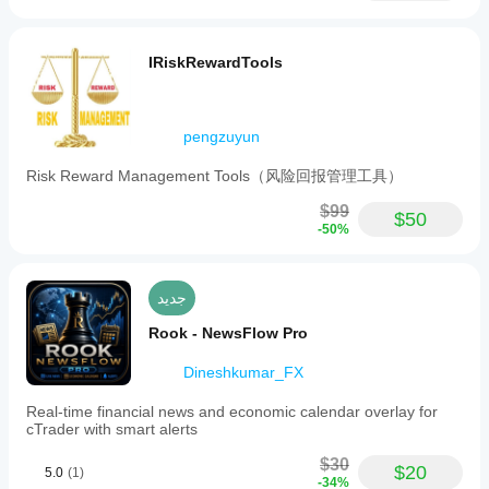
IRiskRewardTools
pengzuyun
Risk Reward Management Tools（风险回报管理工具）
$99
$50
-50%
جديد
Rook - NewsFlow Pro
Dineshkumar_FX
Real-time financial news and economic calendar overlay for
cTrader with smart alerts
$30
$20
5.0
(1)
-34%