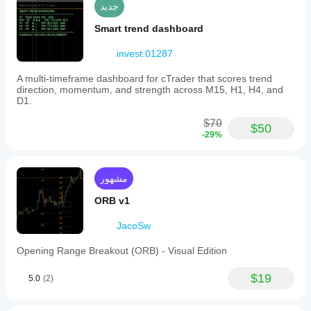
جديد
systems
aiming
Smart trend dashboard
to
predict
invest.01287
future
price
movements.
A multi-timeframe dashboard for cTrader that scores trend
Traders
direction, momentum, and strength across M15, H1, H4, and
can
D1.
use
this
$70
$50
indicator
-29%
to
gain
insight
into
مشهور
micro
market
ORB v1
dynamics,
helping
JacoSw
to
identify
Opening Range Breakout (ORB) - Visual Edition
trend
strength,
potential
$19
5.0
(2)
reversals,
and
consolidation