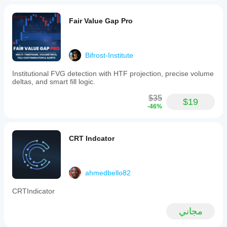
Fair Value Gap Pro
Bifrost-Institute
Institutional FVG detection with HTF projection, precise volume
deltas, and smart fill logic.
$35
$19
-46%
CRT Indcator
ahmedbello82
CRTIndicator
مجاني