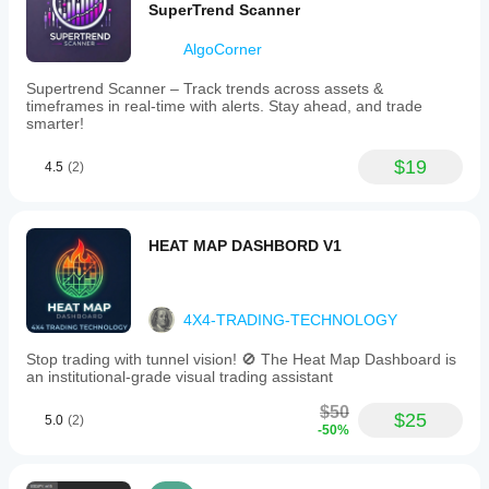
SuperTrend Scanner
for
bearish,
AlgoCorner
and
gray
or
Supertrend Scanner – Track trends across assets &
blue
timeframes in real-time with alerts. Stay ahead, and trade
for
smarter!
neutral
—
$19
4.5
(2)
to
visually
represent
market
tone.
HEAT MAP DASHBORD V1
By
quantifying
raw
market
4X4-TRADING-TECHNOLOGY
sentiment,
it
Stop trading with tunnel vision! 🚫 The Heat Map Dashboard is
provides
an institutional-grade visual trading assistant
foundational
data
$50
useful
$25
5.0
(2)
-50%
for
machine
learning
trading