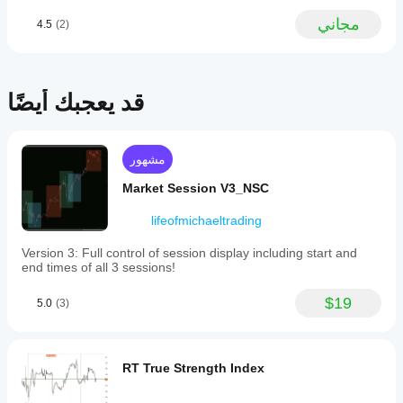
have this
Bearish
same
مجاني
4.5
(2)
sentiment
graphic
occurs
visualisation
when
in a cTrader
the
plugin, in
close
orden to
قد يعجبك أيضًا
is
free chart
notably
space and
lower
having the
than
table on the
the
مشهور
side (right
open,
column of
signaling
Market Session V3_NSC
the
selling
platform,
pressure.
lifeofmichaeltrading
under the
Neutral
New Order
bars,
section)
Version 3: Full control of session display including start and
often
end times of all 3 sessions!
called
dojis,
represent
$19
5.0
(3)
market
indecision
or
balance
RT True Strength Index
between
buyers
and