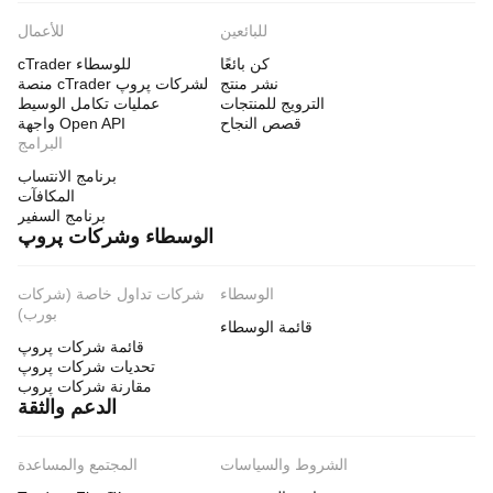
للبائعين
للأعمال
كن بائعًا
cTrader للوسطاء
نشر منتج
منصة cTrader لشركات پروپ
الترويج للمنتجات
عمليات تكامل الوسيط
قصص النجاح
واجهة Open API
البرامج
برنامج الانتساب
المكافآت
برنامج السفير
الوسطاء وشركات پروپ
الوسطاء
شركات تداول خاصة (شركات
بورب)
قائمة الوسطاء
قائمة شركات پروپ
تحديات شركات پروپ
مقارنة شركات پروب
الدعم والثقة
الشروط والسياسات
المجتمع والمساعدة