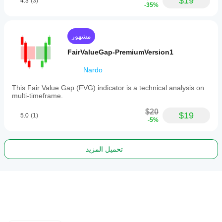
$19
4.3
(3)
-35%
مشهور
FairValueGap-PremiumVersion1
Nardo
This Fair Value Gap (FVG) indicator is a technical analysis on
multi-timeframe.
$20
$19
5.0
(1)
-5%
تحميل المزيد