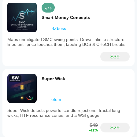
phases.
جديد
It
is
Smart Money Concepts
particularly
effective
BZboss
when
combined
with
Maps unmitigated SMC swing points. Draws infinite structure
multi-
lines until price touches them, labeling BOS & CHoCH breaks.
timeframe
analysis
$39
and
other
technical
tools.
Super Wick
ملف تعريف المؤشر
efem
Super Wick detects powerful candle rejections: fractal long-
wicks, HTF resonance zones, and a WSI gauge.
$49
$29
-41%