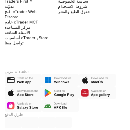
سياسة الخصوصية
Traders First™
شروط الاستخدام
مدوّنة
حقوق الطبع والنشر
افتح cTrader Web
Discord
خادم cTrader MCP
مركز المساعدة
الأسئلة الشائعة
أساسيات cTrader وStore
تواصل معنا
تنزيل cTrader
طرق الدفع