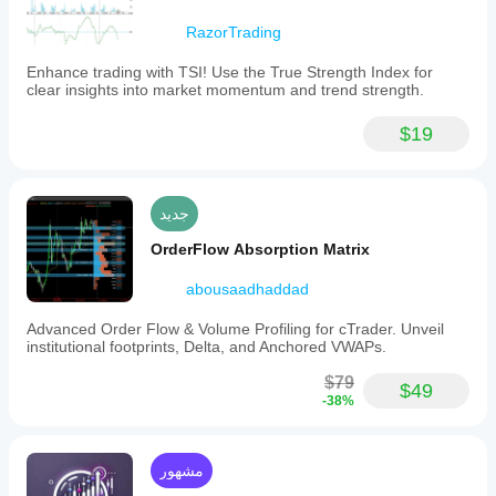
sellers.
RazorTrading
Advanced
versions
may
Enhance trading with TSI! Use the True Strength Index for
integrate
clear insights into market momentum and trend strength.
factors
like
$19
volume,
relative
body
size,
or
جديد
momentum
to
OrderFlow Absorption Matrix
enhance
sentiment
abousaadhaddad
accuracy.
The
Advanced Order Flow & Volume Profiling for cTrader. Unveil
indicator
institutional footprints, Delta, and Anchored VWAPs.
typically
uses
$79
color-
$49
-38%
coding
—
green
for
مشهور
bullish,
red