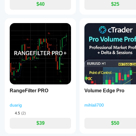
$40
$25
RangeFilter PRO
Volume Edge Pro
duarig
mihlali700
4.5
(2)
$39
$50