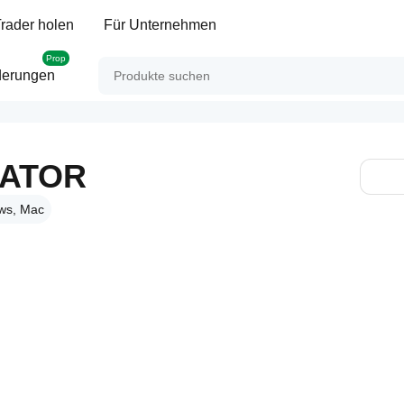
rader holen
Für Unternehmen
Prop
derungen
CATOR
ws, Mac