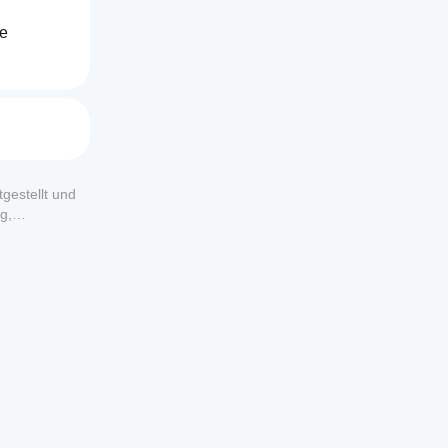
e 
gestellt und
g,