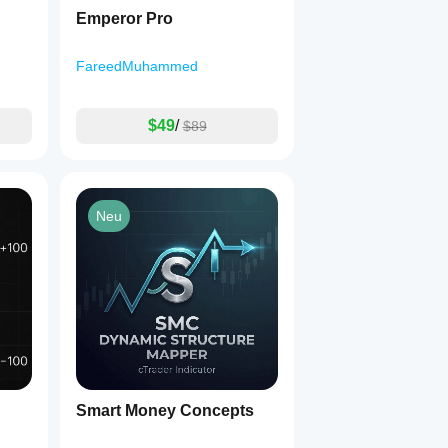
Emperor Pro
FareedMuhammed
$49
/
$89
Neu
Smart Money Concepts