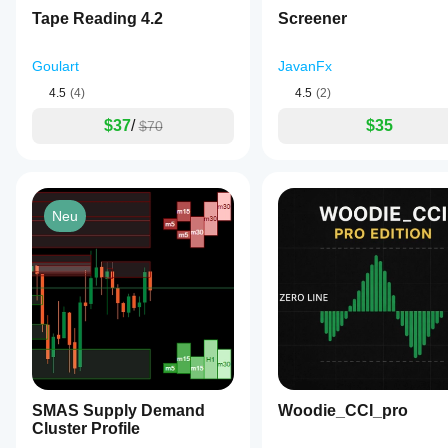
Tape Reading 4.2
Screener
Goulart
JavanFx
4.5
(4)
4.5
(2)
$37
/
$35
$70
Neu
SMAS Supply Demand
Woodie_CCI_pro
Cluster Profile