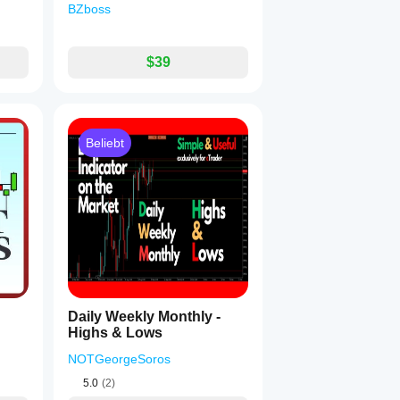
BZboss
$39
Beliebt
Daily Weekly Monthly -
Highs & Lows
NOTGeorgeSoros
5.0
(2)