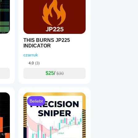
THIS BURNS JP225
INDICATOR
czarruk
4.0
(3)
$25
/
$30
Beliebt