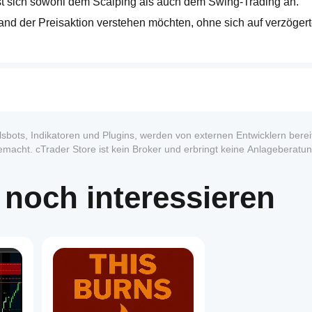
st sich sowohl dem Scalping als auch dem Swing-Trading an.
and der Preisaktion verstehen möchten, ohne sich auf verzögert
sbots, Indikatoren und Plugins, werden von externen Entwicklern bereit
macht. cTrader Store ist kein Broker und erbringt keine Anlageberatun
formance.
 noch interessieren
1