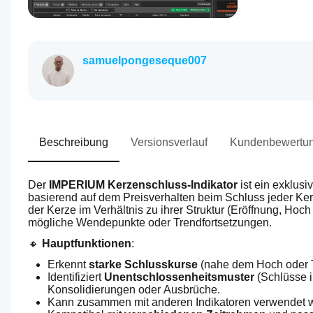
samuelpongeseque007
Beschreibung
Versionsverlauf
Kundenbewertu
Der 
IMPERIUM Kerzenschluss-Indikator
 ist ein exklus
basierend auf dem Preisverhalten beim Schluss jeder Kerz
der Kerze im Verhältnis zu ihrer Struktur (Eröffnung, Hoch 
mögliche Wendepunkte oder Trendfortsetzungen.
🔸 
Hauptfunktionen
:
Erkennt 
starke Schlusskurse
 (nahe dem Hoch oder T
Identifiziert 
Unentschlossenheitsmuster
 (Schlüsse 
Konsolidierungen oder Ausbrüche.
Kann zusammen mit anderen Indikatoren verwendet 