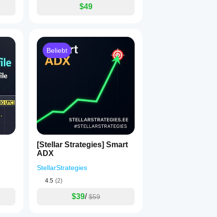
$49
Beliebt
[Stellar Strategies] Smart
ADX
StellarStrategies
4.5
(2)
$39
/
$59