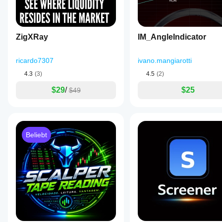
ZigXRay
IM_AngleIndicator
ricardo7307
ivano.mangiarotti
4.3
(3)
4.5
(2)
$29
/
$25
$49
Beliebt