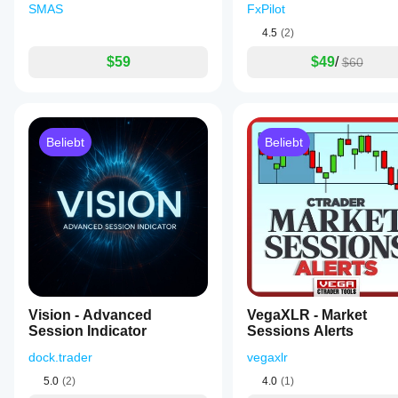
SMAS
FxPilot
4.5
(2)
$59
$49
/
$60
Beliebt
Beliebt
Vision - Advanced
VegaXLR - Market
Session Indicator
Sessions Alerts
dock.trader
vegaxlr
5.0
(2)
4.0
(1)