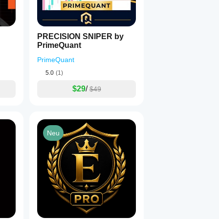
PRECISION SNIPER by
PrimeQuant
PrimeQuant
5.0
(1)
$29
/
$49
Neu