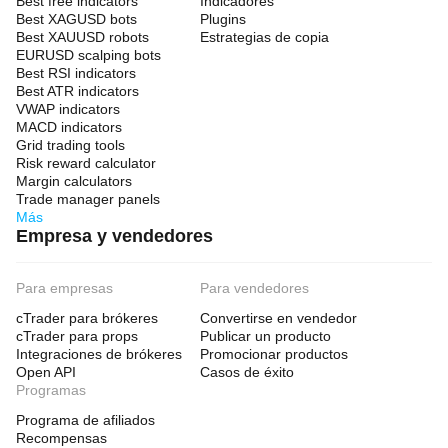
Best free indicators
Indicadores
Best XAGUSD bots
Plugins
Best XAUUSD robots
Estrategias de copia
EURUSD scalping bots
Best RSI indicators
Best ATR indicators
VWAP indicators
MACD indicators
Grid trading tools
Risk reward calculator
Margin calculators
Trade manager panels
Más
Empresa y vendedores
Para empresas
Para vendedores
cTrader para brókeres
Convertirse en vendedor
cTrader para props
Publicar un producto
Integraciones de brókeres
Promocionar productos
Open API
Casos de éxito
Programas
Programa de afiliados
Recompensas