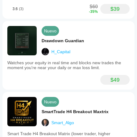
$60
$39
3.6
(3)
-35%
Nuevo
Drawdown Guardian
H_Capital
Watches your equity in real time and blocks new trades the
moment you're near your daily or max loss limit.
$49
Nuevo
SmartTrade H4 Breakout Maxtrix
Smart_Algo
Smart Trade H4 Breakout Matrix (lower trader, higher