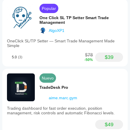
Popular
One Click SL TP Setter Smart Trade
Management
AlgoXP1
OneClick SL/TP Setter — Smart Trade Management Made
Simple
$78
$39
5.0
(3)
-50%
Nuevo
TradeDesk Pro
aime.marc.gym
Trading dashboard for fast order execution, position
management, risk controls and automatic Fibonacci levels.
$49