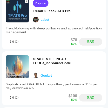
Popular
TrendPullback ATR Pro
Labot
Trend-following with deep pullbacks and advanced risk/position
management.
$78
$39
5.0
(2)
-50%
GRADIENTE LINEAR
FOREX_noSourceCode
Goulart
Sophisticated GRADIENTE algorithm , performance 11% per
day drawdown 4%
$100
$50
5.0
(1)
-50%