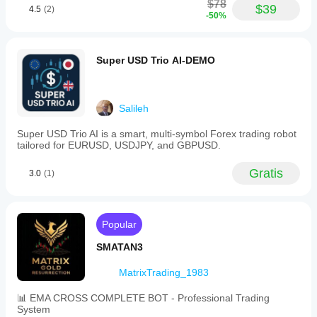
$78
$39
4.5
(2)
-50%
Super USD Trio AI-DEMO
Salileh
Super USD Trio AI is a smart, multi-symbol Forex trading robot
tailored for EURUSD, USDJPY, and GBPUSD.
Gratis
3.0
(1)
Popular
SMATAN3
MatrixTrading_1983
📊 EMA CROSS COMPLETE BOT - Professional Trading
System