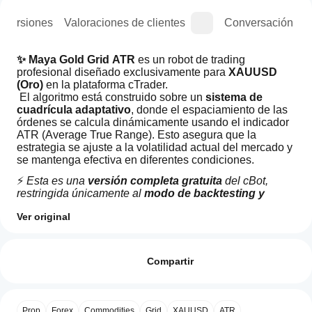
e versiones
Valoraciones de clientes
Conversación
✨ Maya Gold Grid ATR
 es un robot de trading 
profesional diseñado exclusivamente para 
XAUUSD 
(Oro)
 en la plataforma cTrader.
 El algoritmo está construido sobre un 
sistema de 
cuadrícula adaptativo
, donde el espaciamiento de las 
órdenes se calcula dinámicamente usando el indicador 
ATR (Average True Range). Esto asegura que la 
estrategia se ajuste a la volatilidad actual del mercado y 
se mantenga efectiva en diferentes condiciones.
⚡ 
Esta es una 
versión completa gratuita
 del cBot, 
restringida únicamente al 
modo de backtesting y 
optimización
. Permite verificar y validar los resultados 
Ver original
presentados en los materiales de la estrategia.
Perfil de operaciones
¿Cómo
🎯 
La
versión completa
, que funciona en 
cuentas 
inicio
Valoraciones: 0
demo y reales
, está disponible para su compra 
aquí
.
un
Compartir
⚙️ 
Resumen de Parámetros
cBot?
Después
El bot incluye una amplia gama de 
grupos de 
¿Qué
de la
parámetros
: presets, sesiones, cuadrícula, volumen, 
Valoraciones de clientes
Prop
Forex
Commodities
Grid
XAUUSD
ATR