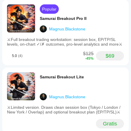
Popular
Samurai Breakout Pro II
Magnus.Blackstone
⚔️Full breakout trading workstation: session box, EP/TP/SL
levels, on-chart ✓/✗ outcomes, pro-level analytics and more⚔️
$125
$69
5.0
(4)
-45%
Samurai Breakout Lite
Magnus.Blackstone
⚔️Limited version. Draws clean session box (Tokyo / London /
New York / Overlap) and optional breakout plan (EP/TP/SL)⚔️
Gratis