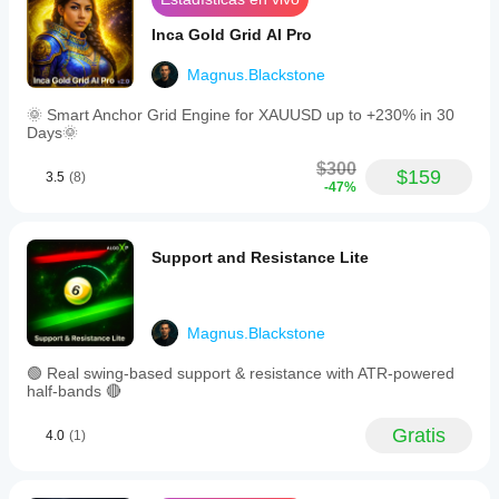
entorno le
validación y referencia. El rendimiento pasado en 
ayuda a
backtesting no garantiza resultados futuros en 
Inca Gold Grid AI Pro
comprender
trading en vivo.
cómo
Magnus.Blackstone
funciona en
el uso real.
🌞 Smart Anchor Grid Engine for XAUUSD up to +230% in 30
Days🌞
$300
$159
3.5
(8)
-47%
Support and Resistance Lite
Magnus.Blackstone
🟢 Real swing-based support & resistance with ATR-powered
half-bands 🔴
Gratis
4.0
(1)