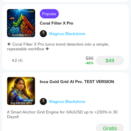
Popular
Coral Filter X Pro
Magnus.Blackstone
🐠 Coral Filter X Pro turns trend detection into a simple,
repeatable workflow 🐠
$90
$49
4.2
(4)
-46%
Inca Gold Grid AI Pro. TEST VERSION
Magnus.Blackstone
ð Smart Anchor Grid Engine for XAUUSD up to +230% in 30
Daysð
Gratis