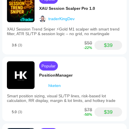
XAU Session Scalper Pro 1.0
traderKingDev
XAU Session Trend Sniper ⚡️Gold M1 scalper with smart trend
filter, ATR SL/TP & session logic – no grid, no martingale
$50
$39
3.6
(3)
-22%
Popular
PositionManager
hketen
Smart position sizing, visual SL/TP lines, risk-based lot
calculation, RR display, margin & lot limits, and hotkey trade
$78
$39
5.0
(3)
-50%