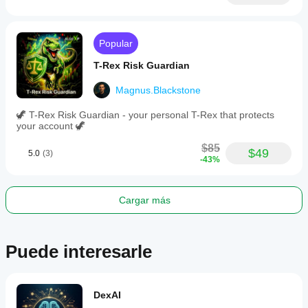
Popular
T-Rex Risk Guardian
Magnus.Blackstone
🦖 T-Rex Risk Guardian - your personal T-Rex that protects
your account 🦖
$85
$49
5.0
(3)
-43%
Cargar más
Puede interesarle
DexAI