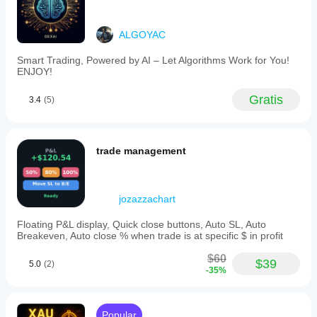
ALGOYAC
Smart Trading, Powered by AI – Let Algorithms Work for You!
ENJOY!
Gratis
3.4
(5)
trade management
jozazzachart
Floating P&L display, Quick close buttons, Auto SL, Auto
Breakeven, Auto close % when trade is at specific $ in profit
$60
$39
5.0
(2)
-35%
Popular