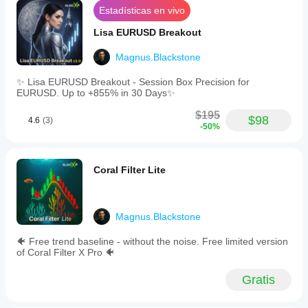
Estadísticas en vivo
Lisa EURUSD Breakout
Magnus.Blackstone
✨ Lisa EURUSD Breakout - Session Box Precision for
EURUSD. Up to +855% in 30 Days✨
$195
$98
4.6
(3)
-50%
Coral Filter Lite
Magnus.Blackstone
🐠 Free trend baseline - without the noise. Free limited version
of Coral Filter X Pro 🐠
Gratis