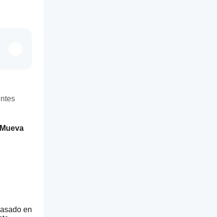
entes
e Mueva
Basado en 