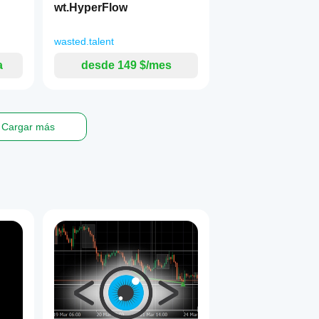
wt.HyperFlow
wasted.talent
a
desde 149 $/mes
Cargar más