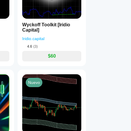
Wyckoff Toolkit [Iridio
Capital]
Iridio.capital
4.6
(3)
$60
Nuevo