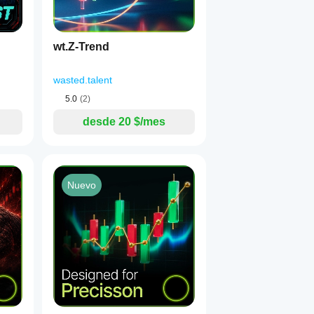
wt.Z-Trend
wasted.talent
5.0
(2)
desde 20 $/mes
Nuevo