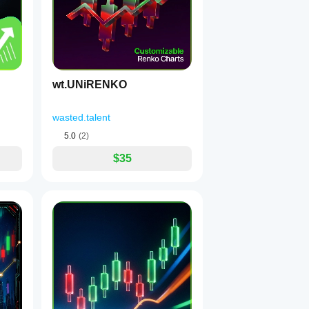
wt.UNiRENKO
wasted.talent
5.0
(2)
$35