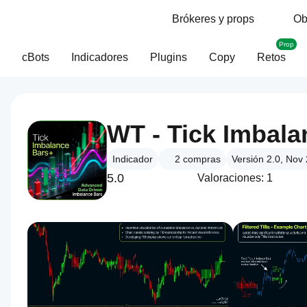
Brókeres y props
Ob
Prop
cBots
Indicadores
Plugins
Copy
Retos
WT - Tick Imbala
Indicador
2
compras
Versión 2.0, Nov
5.0
Valoraciones: 1