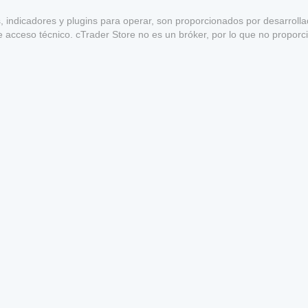
s, indicadores y plugins para operar, son proporcionados por desarroll
e acceso técnico. cTrader Store no es un bróker, por lo que no proporc
a garantía de rentabilidad futura.
1