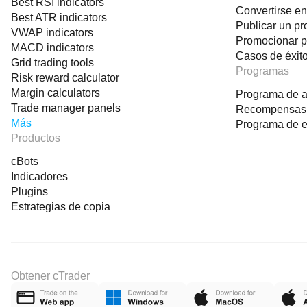
Best RSI indicators
Convertirse e
Best ATR indicators
Publicar un pr
VWAP indicators
Promocionar p
MACD indicators
Casos de éxit
Grid trading tools
Programas
Risk reward calculator
Margin calculators
Programa de af
Trade manager panels
Recompensas
Más
Programa de 
Productos
cBots
Indicadores
Plugins
Estrategias de copia
Obtener cTrader