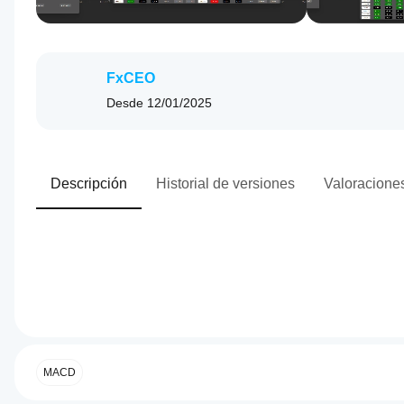
FxCEO
Desde
12/01/2025
Descripción
Historial de versiones
Valoraciones
0.0
Perfil del plugin
¿Cómo
puedo
empezar
MACD
a usar