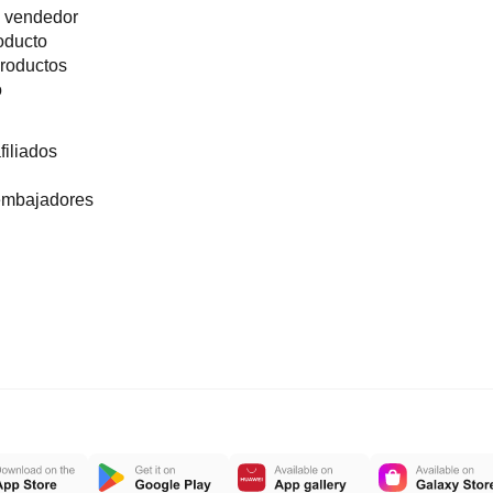
n vendedor
oducto
roductos
o
iliados
embajadores