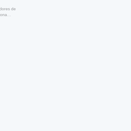
adores de
iona