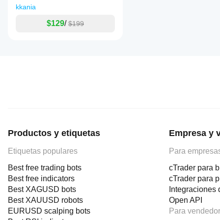
o servicios
kkania
externos en
función de su
$129
/
$199
funcionalidad
y
configuración.
Productos y etiquetas
Empresa y 
Etiquetas populares
Para empresa
Best free trading bots
cTrader para b
Best free indicators
cTrader para 
Best XAGUSD bots
Integraciones 
Best XAUUSD robots
Open API
EURUSD scalping bots
Para vendedo