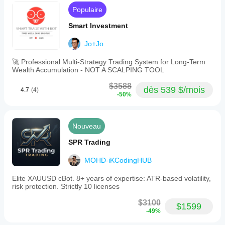
Populaire
Smart Investment
Jo+Jo
🚀 Professional Multi-Strategy Trading System for Long-Term
Wealth Accumulation - NOT A SCALPING TOOL
$3588
dès 539 $/mois
4.7
(4)
-50%
Nouveau
SPR Trading
MOHD-iKCodingHUB
Elite XAUUSD cBot. 8+ years of expertise: ATR-based volatility,
risk protection. Strictly 10 licenses
$3100
$1599
-49%