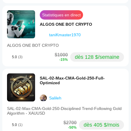
Statistiques en direct
ALGOS ONE BOT CRYPTO
taniKmaster1970
ALGOS ONE BOT CRYPTO
$1000
dès 128 $/semaine
5.0
(3)
-15%
SAL-02-Max-CMA-Gold-250-Full-
Optimized
Salileh
SAL-02-Max-CMA-Gold-250-Disciplined Trend-Following Gold
Algorithm - XAUUSD
$2700
dès 405 $/mois
5.0
(1)
-50%