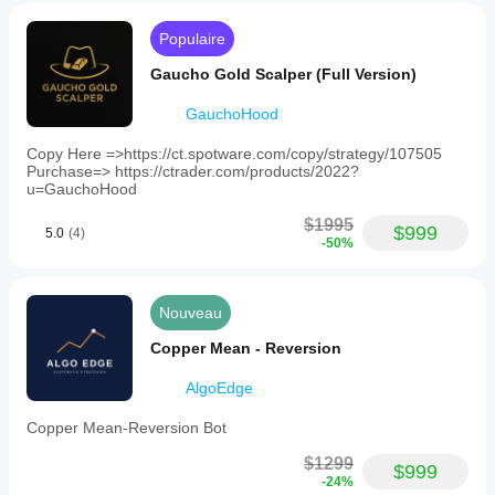
Populaire
Gaucho Gold Scalper (Full Version)
GauchoHood
Copy Here =>https://ct.spotware.com/copy/strategy/107505
Purchase=> https://ctrader.com/products/2022?
u=GauchoHood
$1995
$999
5.0
(4)
-50%
Nouveau
Copper Mean - Reversion
AlgoEdge
Copper Mean-Reversion Bot
$1299
$999
-24%