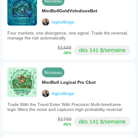
Nouveau
MiniBullGoldVsIndicesBot
logicalboga
Four markets, one divergence, one signal. Trade the reversal,
manage the risk automatically
$1449
dès 141 $/semaine
-36%
Nouveau
MiniBull Logical Pro Cbot
logicalboga
Trade With the Trend.Enter With Precision.Multi-timeframe
logic filters the noise and captures high-probability reversal
$1700
dès 141 $/semaine
-45%