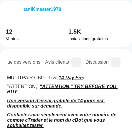
taniKmaster1970
12
1.5K
Ventes
Installations gratuites
orique des versions
Avis clients
Discussion
Que
MULTI PAIR CBOT Live 
14-Day Fre
e!
"ATTENTION," 
"ATTENTION," TRY BEFORE YOU 
BUY
Une version d'essai gratuite de 14 jours est 
disponible sur demande.
Contactez-moi simplement avec votre numéro de 
compte cTrader et le nom du cBot que vous 
souhaitez tester.