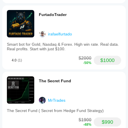
FurtadoTrader
irafaelfurtado
Smart bot for Gold, Nasdaq & Forex. High win rate. Real data.
Real profits. Start with just $100.
$2000
$1000
4.0
(1)
-50%
The Secret Fund
MrTrades
The Secret Fund ( Secret from Hedge Fund Strategy)
$1900
$990
-48%