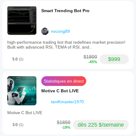
Smart Trending Bot Pro
nvcong89
high-performance trading bot that redefines market precision!
Built with advanced RSI, TEMA of RSI, and..
$1800
$999
5.0
(1)
-45%
Statistiques en direct
Motive C Bot LIVE
taniKmaster1970
Motive C Bot LIVE
$1850
dès 225 $/semaine
3.0
(1)
-19%