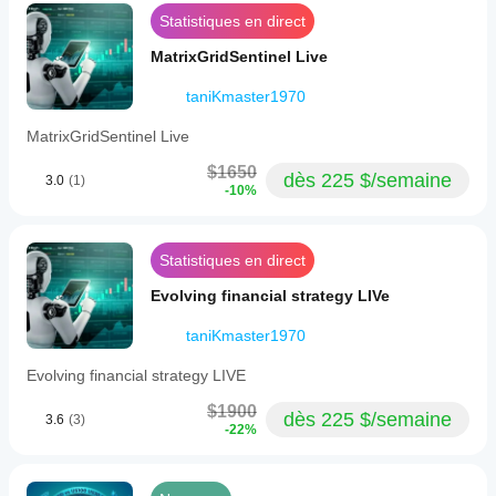
Statistiques en direct
MatrixGridSentinel Live
taniKmaster1970
MatrixGridSentinel Live
$1650
dès 225 $/semaine
3.0
(1)
-10%
Statistiques en direct
Evolving financial strategy LIVe
taniKmaster1970
Evolving financial strategy LIVE
$1900
dès 225 $/semaine
3.6
(3)
-22%