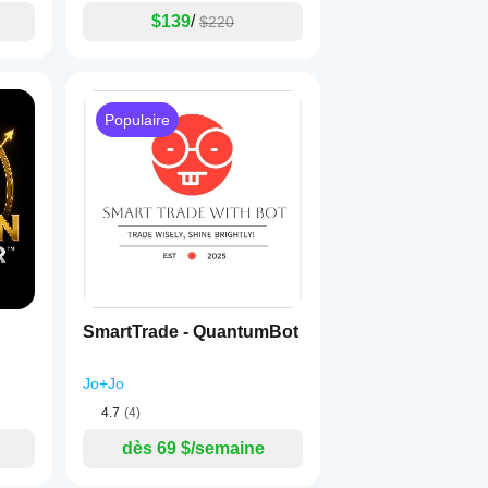
$139
/
$220
Populaire
SmartTrade - QuantumBot
Jo+Jo
4.7
(4)
dès 69 $/semaine