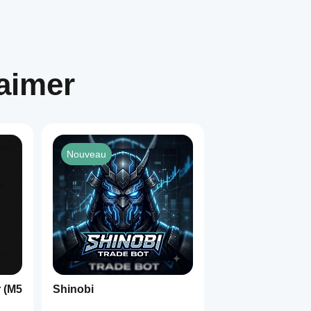
aimer
Nouveau
 (M5
Shinobi