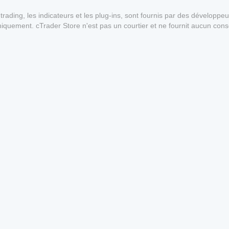
ading, les indicateurs et les plug-ins, sont fournis par des développeur
 uniquement. cTrader Store n'est pas un courtier et ne fournit aucun cons
antie quant aux performances futures.
1