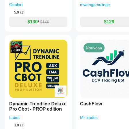
dans votre
Goulart
mwengamulinge
propre
5.0
(1)
environnement
vous aidera à
$130
/
$129
$140
comprendre
comment il
fonctionne en
utilisation
réelle.
Nouveau
Dynamic Trendline Deluxe
CashFlow
Pro Cbot - PROP edition
Labot
MrTrades
3.0
(1)