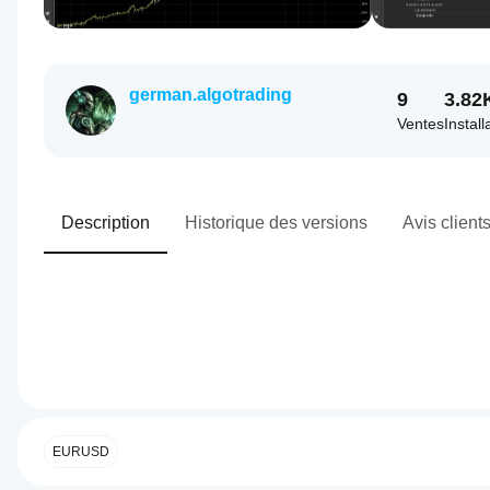
german.algotrading
9
3.82
Ventes
Install
Description
Historique des versions
Avis client
0.0
Profil de trading
Comment
démarrer
un cBot ?
EURUSD
Après