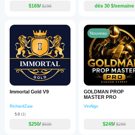
$169
/
dès 30 $/semaine
$298
Nouveau
Immortal Gold V9
GOLDMAN PROP
MASTER PRO
RichardZaw
VinAlgo
5.0
(1)
$250
/
$249
/
$500
$299