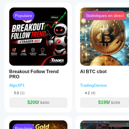
Populaire
Statistiques en direct
Breakout Follow Trend
AI BTC cbot
PRO
AlgoXP1
TradingGenius
5.0
(1)
4.2
(4)
$200
/
$199
/
$400
$299
Populaire