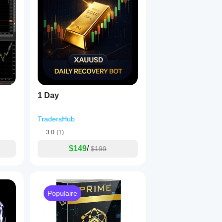
1 Day
TradersHub
3.0
(1)
$149
/
$199
Populaire