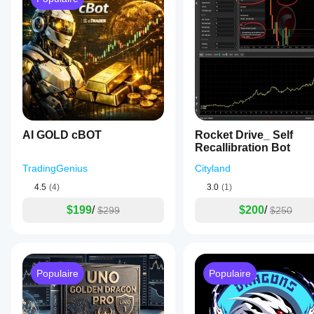
AI GOLD cBOT
Rocket Drive_ Self
Recallibration Bot
TradingGenius
Cityland
4.5
(4)
3.0
(1)
$199
/
$200
/
$299
$250
Populaire
Populaire