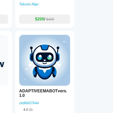
Takumi.Algo
$200
/
$400
ADAPTIVEEMABOTvers.
1.0
ctid6607644
4.3
(3)