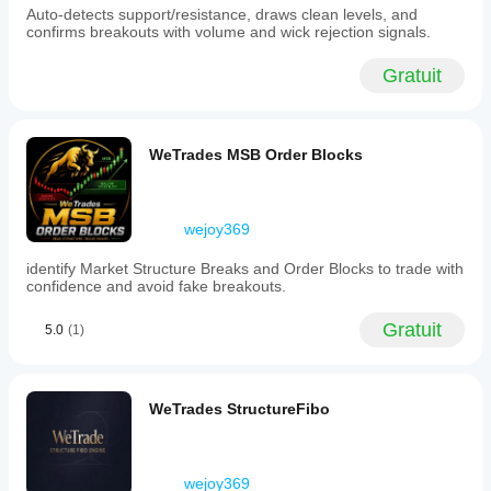
Auto-detects support/resistance, draws clean levels, and
is
confirms breakouts with volume and wick rejection signals.
designed
for
traders
Gratuit
seeking
precision
entry
points
WeTrades MSB Order Blocks
by
monitoring
price
retracements
into
wejoy369
key
Fibonacci
identify Market Structure Breaks and Order Blocks to trade with
zones.
confidence and avoid fake breakouts.
Profil de l'indicateur
Gratuit
5.0
(1)
Catégorie
de
l'indicateur
Tendance
WeTrades StructureFibo
Type
de
résultat
Visualisation
wejoy369