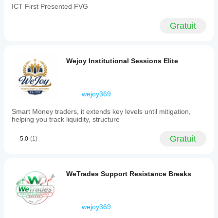
ICT First Presented FVG
can
customize
all
Gratuit
Fibonacci
levels’
colors,
line
Wejoy Institutional Sessions Elite
styles
(solid,
dotted,
dashed),
and
wejoy369
thickness.
While
Smart Money traders, it extends key levels until mitigation,
optimized
helping you track liquidity, structure
for
XAUUSD
Gratuit
(Gold),
5.0
(1)
it
is
compatible
with
WeTrades Support Resistance Breaks
all
instruments
and
timeframes.
wejoy369
This
tool