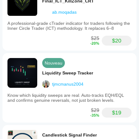
Final_ICT_KillZone_CRT
ab.moqadas
A professional-grade cTrader indicator for traders following the
Inner Circle Trader (ICT) methodology. It replaces 6–8
$25
$20
-20%
Nouveau
Liquidity Sweep Tracker
tjmcmanus2004
Know which liquidity sweeps are real. Auto-tracks EQH/EQL
and confirms genuine reversals, not just broken levels.
$29
$19
-35%
Candlestick Signal Finder