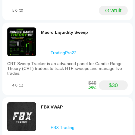
Gratuit
5.0
(2)
Macro Liquidity Sweep
TradingPro22
CRT Sweep Tracker is an advanced panel for Candle Range
Theory (CRT) traders to track HTF sweeps and manage live
trades.
$40
$30
4.0
(1)
-25%
FBX VWAP
FBX.Trading