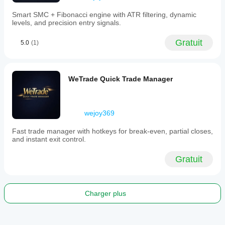
Exigences
Smart SMC + Fibonacci engine with ATR filtering, dynamic
en
levels, and precision entry signals.
matière
de
Gratuit
5.0
(1)
données
Barres seulement
Signaux
WeTrade Quick Trade Manager
pris en
charge
Dépassement de niveau
Inversion
wejoy369
Fast trade manager with hotkeys for break-even, partial closes,
and instant exit control.
Gratuit
Charger plus