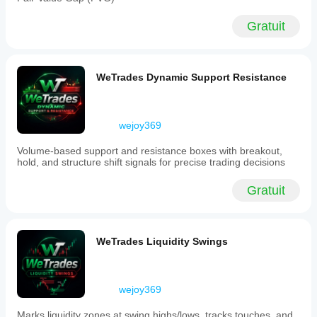
zone
for
Gratuit
precision
entries),
and
100%
WeTrades Dynamic Support Resistance
(full
retracement,
opposite
candle
end).
wejoy369
The
indicator
Volume-based support and resistance boxes with breakout,
highlights
hold, and structure shift signals for precise trading decisions
the
61.8%–
Gratuit
78.6%
range
as
a
premium
WeTrades Liquidity Swings
retracement
zone,
triggering
real-
wejoy369
time
on-
Marks liquidity zones at swing highs/lows, tracks touches, and
screen