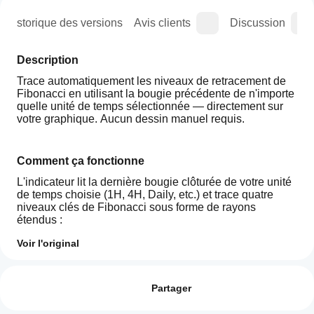
Historique des versions
Avis clients
Discussion
Description
Trace automatiquement les niveaux de retracement de 
Fibonacci en utilisant la bougie précédente de n'importe 
quelle unité de temps sélectionnée — directement sur 
votre graphique. Aucun dessin manuel requis.
Comment ça fonctionne
L'indicateur lit la dernière bougie clôturée de votre unité 
de temps choisie (1H, 4H, Daily, etc.) et trace quatre 
niveaux clés de Fibonacci sous forme de rayons 
étendus :
0%
 — Plus haut de la bougie (haussier) ou plus bas 
Voir l'original
(baissier) ; origine de l'élan
Comment
61.8%
 — Zone de retracement initiale (repli léger)
Résumé IA
puis-je
Avis : 0
78.6%
 — Zone de retracement profond (zone 
Wejoy
commencer
Partager
Golden
d'entrée précise)
Candle
à utiliser un
100%
 — Retracement complet ; extrémité opposée 
Fib