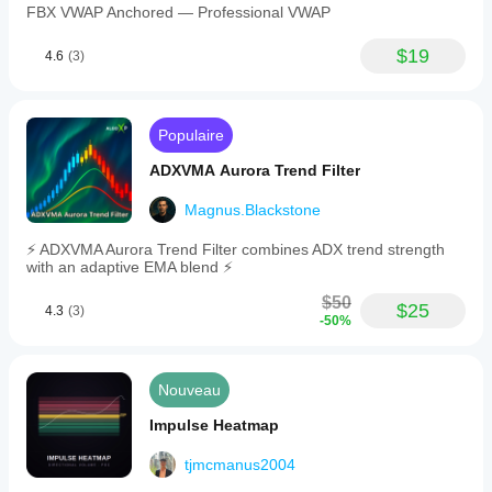
FBX VWAP Anchored — Professional VWAP
$19
4.6
(3)
Populaire
ADXVMA Aurora Trend Filter
Magnus.Blackstone
⚡ ADXVMA Aurora Trend Filter combines ADX trend strength
with an adaptive EMA blend ⚡
$50
$25
4.3
(3)
-50%
Nouveau
Impulse Heatmap
tjmcmanus2004