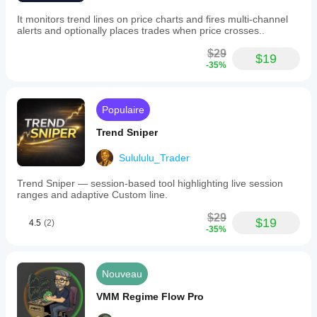
It monitors trend lines on price charts and fires multi-channel
alerts and optionally places trades when price crosses..
$29
$19
-35%
Populaire
Trend Sniper
Sulululu_Trader
Trend Sniper — session-based tool highlighting live session
ranges and adaptive Custom line.
$29
$19
4.5
(2)
-35%
Nouveau
VMM Regime Flow Pro