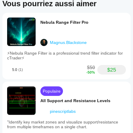
Vous pourriez aussi aimer
Nebula Range Filter Pro
Magnus.Blackstone
⚡Nebula Range Filter is a professional trend filter indicator for
cTrader⚡
$50
$25
5.0
(1)
-50%
Populaire
All Support and Resistance Levels
pinescriptlabs
"Identify key market zones and visualize support/resistance
from multiple timeframes on a single chart.