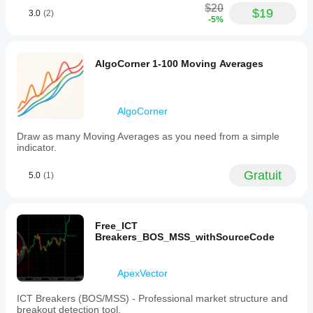
$20
$19
3.0
(2)
-5%
AlgoCorner 1-100 Moving Averages
AlgoCorner
Draw as many Moving Averages as you need from a simple
indicator.
Gratuit
5.0
(1)
Free_ICT
Breakers_BOS_MSS_withSourceCode
ApexVector
ICT Breakers (BOS/MSS) - Professional market structure and
breakout detection tool.