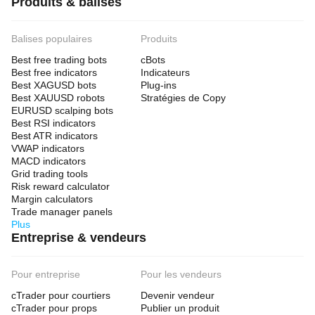
Produits & balises
Balises populaires
Produits
Best free trading bots
cBots
Best free indicators
Indicateurs
Best XAGUSD bots
Plug-ins
Best XAUUSD robots
Stratégies de Copy
EURUSD scalping bots
Best RSI indicators
Best ATR indicators
VWAP indicators
MACD indicators
Grid trading tools
Risk reward calculator
Margin calculators
Trade manager panels
Plus
Entreprise & vendeurs
Pour entreprise
Pour les vendeurs
cTrader pour courtiers
Devenir vendeur
cTrader pour props
Publier un produit