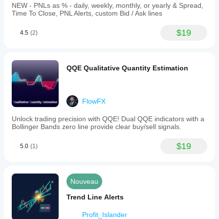
NEW - PNLs as % - daily, weekly, monthly, or yearly & Spread,
Time To Close, PNL Alerts, custom Bid / Ask lines
$19
4.5
(2)
QQE Qualitative Quantity Estimation
FlowFX
Unlock trading precision with QQE! Dual QQE indicators with a
Bollinger Bands zero line provide clear buy/sell signals.
$19
5.0
(1)
Nouveau
Trend Line Alerts
Profit_Islander