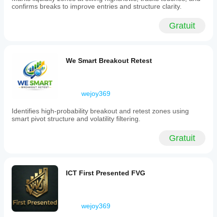
confirms breaks to improve entries and structure clarity.
alerts
and
email
Gratuit
notifications
with
details
when
We Smart Breakout Retest
price
enters
this
zone.
It
wejoy369
supports
multiple
Identifies high-probability breakout and retest zones using
instances
smart pivot structure and volatility filtering.
on
the
Gratuit
same
chart
without
overlap,
allowing
ICT First Presented FVG
independent
operation
across
different
wejoy369
timeframes.
Users