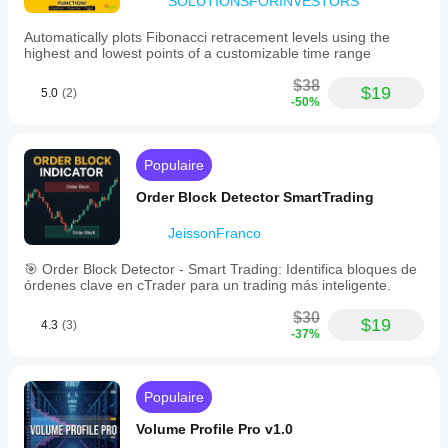
SOLUTIONSFORINVESTORS
Automatically plots Fibonacci retracement levels using the
highest and lowest points of a customizable time range
$38
$19
5.0
(2)
-50%
Populaire
Order Block Detector SmartTrading
JeissonFranco
🎯 Order Block Detector - Smart Trading: Identifica bloques de
órdenes clave en cTrader para un trading más inteligente.
$30
$19
4.3
(3)
-37%
Populaire
Volume Profile Pro v1.0