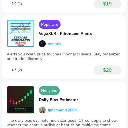
$19
5.0
(1)
Populaire
VegaXLR - Fibonacci Alerts
vegaxlr
Alerts you when price touches Fibonacci levels. Stay organized
and trade efficiently!
$20
4.5
(2)
Nouveau
Daily Bias Estimator
tjmcmanus2004
The daily bias estimator indicator uses ICT concepts to show
whether the chart is bullish or bearish on multi-time frame