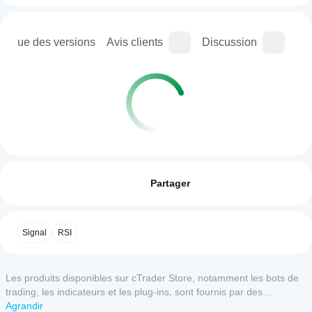
orique des versions
Avis clients
Discussion
Que
Profil de l'indicateur
Comment
puis-je
Avis : 0
commencer
Partager
à utiliser un
indicateur ?
Après
Avis clients
Signal
RSI
Quelles
l'installation,
sont les
ajoutez une
5
4
3
2
1
Tout
applications
instance
Les produits disponibles sur cTrader Store, notamment les bots de
pour
cTrader
Il n'y a
commencer
trading, les indicateurs et les plug-ins, sont fournis par des
prenant en
pas
à utiliser
développeurs tiers et mis à disposition à titre informatif et à des fins
Agrandir
charge les