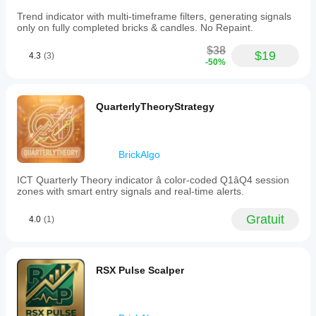
Trend indicator with multi-timeframe filters, generating signals
only on fully completed bricks & candles. No Repaint.
$38
$19
4.3
(3)
-50%
QuarterlyTheoryStrategy
BrickAlgo
ICT Quarterly Theory indicator â color-coded Q1âQ4 session
zones with smart entry signals and real-time alerts.
Gratuit
4.0
(1)
RSX Pulse Scalper