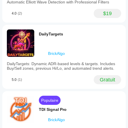
Automatic Elliott Wave Detection with Professional Filters
$19
4.0
(2)
DailyTargets
BrickAlgo
DailyTargets: Dynamic ADR-based levels & targets. Includes
Buy/Sell zones, previous Hi/Lo, and automated trend alerts.
Gratuit
5.0
(1)
Populaire
TDI Signal Pro
BrickAlgo