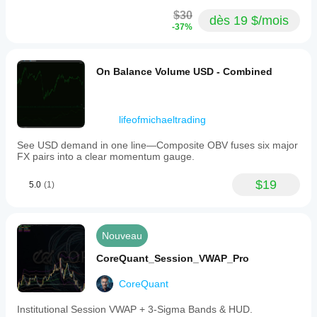
$30
dès 19 $/mois
-37%
On Balance Volume USD - Combined
lifeofmichaeltrading
See USD demand in one line—Composite OBV fuses six major
FX pairs into a clear momentum gauge.
$19
5.0
(1)
Nouveau
CoreQuant_Session_VWAP_Pro
CoreQuant
Institutional Session VWAP + 3-Sigma Bands & HUD.