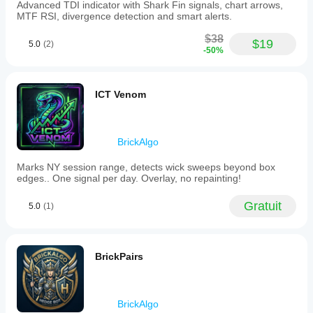
Advanced TDI indicator with Shark Fin signals, chart arrows,
MTF RSI, divergence detection and smart alerts.
$38
$19
5.0
(2)
-50%
ICT Venom
BrickAlgo
Marks NY session range, detects wick sweeps beyond box
edges.. One signal per day. Overlay, no repainting!
Gratuit
5.0
(1)
BrickPairs
BrickAlgo