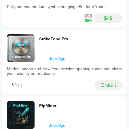
Fully automated dual-symbol hedging cBot for cTrader.
$98
$49
-50%
StrikeZone Pro
BrickAlgo
Marks London and New York session opening zones and alerts
you instantly on breakouts.
Gratuit
5.0
(1)
PipMiner
BrickAlgo