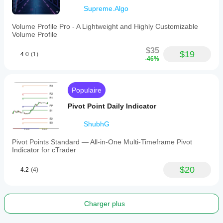
Supreme.Algo
Volume Profile Pro - A Lightweight and Highly Customizable
Volume Profile
$35
$19
4.0
(1)
-46%
Populaire
Pivot Point Daily Indicator
ShubhG
Pivot Points Standard — All-in-One Multi-Timeframe Pivot
Indicator for cTrader
$20
4.2
(4)
Charger plus