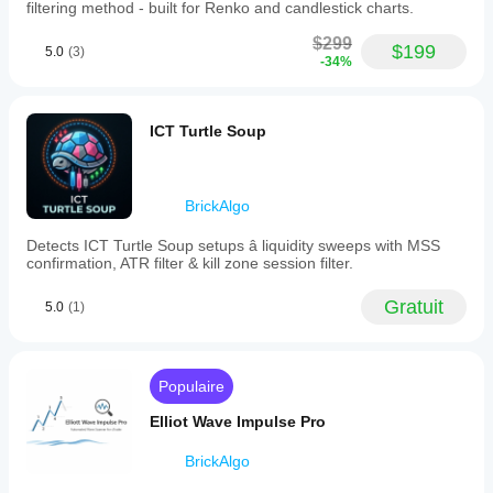
à votre
filtering method - built for Renko and candlestick charts.
stratégie.
$299
$199
5.0
(3)
-34%
ICT Turtle Soup
BrickAlgo
Detects ICT Turtle Soup setups â liquidity sweeps with MSS
confirmation, ATR filter & kill zone session filter.
Gratuit
5.0
(1)
Populaire
Elliot Wave Impulse Pro
BrickAlgo