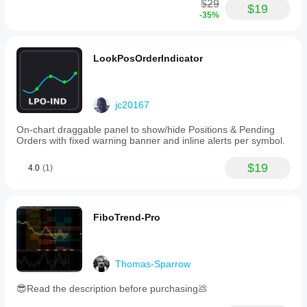
$29
$19
-35%
LookPosOrderIndicator
jc20167
On-chart draggable panel to show/hide Positions & Pending
Orders with fixed warning banner and inline alerts per symbol.
$19
4.0
(1)
FiboTrend-Pro
Thomas-Sparrow
😎Read the description before purchasing💩