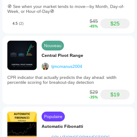
🧭 See when your market tends to move—by Month, Day-of-
Week, or Hour-of-Day🧭
$45
$25
4.5
(2)
-45%
Nouveau
Central Pivot Range
tjmcmanus2004
CPR indicator that actually predicts the day ahead: width
percentile scoring for breakout-day detection
$29
$19
-35%
Populaire
Automatic Fibonatti