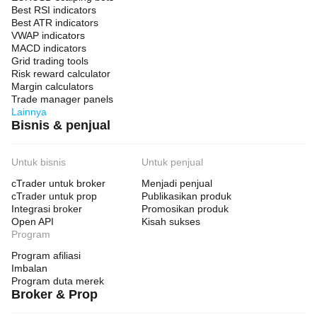
Best RSI indicators
Best ATR indicators
VWAP indicators
MACD indicators
Grid trading tools
Risk reward calculator
Margin calculators
Trade manager panels
Lainnya
Bisnis & penjual
Untuk bisnis
Untuk penjual
cTrader untuk broker
Menjadi penjual
cTrader untuk prop
Publikasikan produk
Integrasi broker
Promosikan produk
Open API
Kisah sukses
Program
Program afiliasi
Imbalan
Program duta merek
Broker & Prop