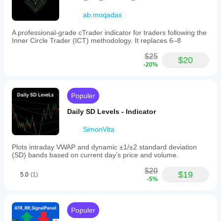
ab.moqadas
A professional-grade cTrader indicator for traders following the
Inner Circle Trader (ICT) methodology. It replaces 6–8
$25
$20
-20%
Populer
Daily SD Levels - Indicator
SimonVita
Plots intraday VWAP and dynamic ±1/±2 standard deviation
(SD) bands based on current day’s price and volume.
$20
$19
5.0
(1)
-5%
Populer