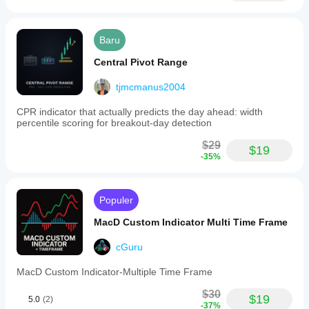
Baru
Central Pivot Range
tjmcmanus2004
CPR indicator that actually predicts the day ahead: width
percentile scoring for breakout-day detection
$29
$19
-35%
Populer
MacD Custom Indicator Multi Time Frame
cGuru
MacD Custom Indicator-Multiple Time Frame
$30
$19
5.0
(2)
-37%