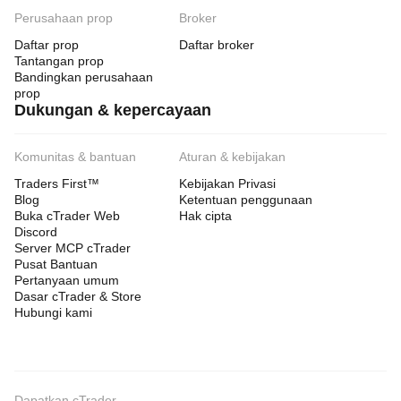
Perusahaan prop
Broker
Daftar prop
Daftar broker
Tantangan prop
Bandingkan perusahaan
prop
Dukungan & kepercayaan
Komunitas & bantuan
Aturan & kebijakan
Traders First™
Kebijakan Privasi
Blog
Ketentuan penggunaan
Buka cTrader Web
Hak cipta
Discord
Server MCP cTrader
Pusat Bantuan
Pertanyaan umum
Dasar cTrader & Store
Hubungi kami
Dapatkan cTrader