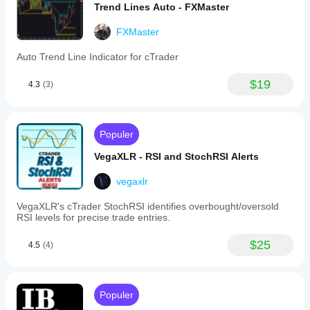
Trend Lines Auto - FXMaster
FXMaster
Auto Trend Line Indicator for cTrader
$19
4.3
(3)
Populer
VegaXLR - RSI and StochRSI Alerts
vegaxlr
VegaXLR's cTrader StochRSI identifies overbought/oversold
RSI levels for precise trade entries.
$25
4.5
(4)
Populer