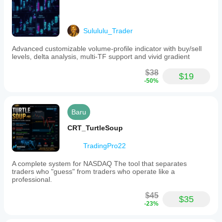
Sulululu_Trader
Advanced customizable volume-profile indicator with buy/sell
levels, delta analysis, multi-TF support and vivid gradient
$38
$19
-50%
Baru
CRT_TurtleSoup
TradingPro22
A complete system for NASDAQ The tool that separates
traders who "guess" from traders who operate like a
professional.
$45
$35
-23%