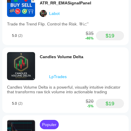
ATR_RR_EMASignalPanel
Labot
Trade the Trend Flip. Control the Risk. 🎯📈”
$35
$19
5.0
(2)
-46%
Candles Volume Delta
LpTrades
Candles Volume Delta is a powerful, visually intuitive indicator
that transforms raw tick volume into actionable trading
$20
$19
5.0
(2)
-5%
Populer