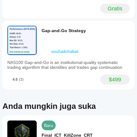
periode
parameter
Gratis
yang
indikator?
berbeda-
Ya, Anda
beda untuk
dapat
memahami
memodifikasi
Gap-and-Go Strategy
perilaku
parameter
indikator
untuk
dalam
menyesuaikan
berbagai
indikator
souhailchabat
kondisi
dengan
pasar.
strategi Anda.
NAS100 Gap-and-Go is an institutional-quality systematic
trading algorithm that identifies and trades gap continuation
$499
4.6
(3)
Anda mungkin juga suka
Baru
Final_ICT_KillZone_CRT