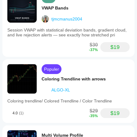
VWAP Bands
tjmcmanus2004
Session VWAP with statistical deviation bands, gradient cloud,
and live rejection alerts — see exactly how stretched pri
$30
$19
-37%
Populer
Coloring Trendline with arrows
ALGO-XL
Coloring trendline/ Colored Trendline / Color Trendline
$29
$19
4.0
(1)
-35%
Multi Volume Profile