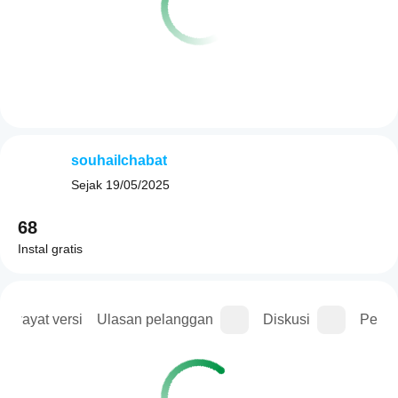
souhailchabat
Sejak
19/05/2025
68
Instal gratis
Riwayat versi
Ulasan pelanggan
Diskusi
Perta