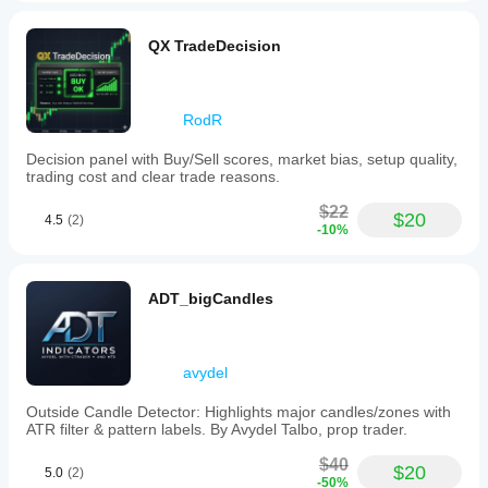
QX TradeDecision
RodR
Decision panel with Buy/Sell scores, market bias, setup quality,
trading cost and clear trade reasons.
$22
$20
4.5
(2)
-10%
ADT_bigCandles
avydel
Outside Candle Detector: Highlights major candles/zones with
ATR filter & pattern labels. By Avydel Talbo, prop trader.
$40
$20
5.0
(2)
-50%