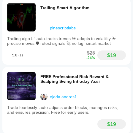
Trailing Smart Algorithm
pinescriptlabs
Trailing algo 📈 auto-tracks trends 🎯 adapts to volatility 🌟
precise moves 🛡️ retest signals 🚀 no lag, smart market
$25
$19
5.0
(1)
-24%
FREE Professional Risk Reward &
Scalping Swing Intraday Assi
ojeda.andres1
Trade fearlessly: auto-adjusts order blocks, manages risks,
and ensures precision. Free for early users.
$19