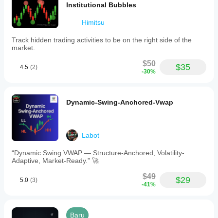
Institutional Bubbles
Himitsu
Track hidden trading activities to be on the right side of the
market.
$50
$35
4.5
(2)
-30%
Dynamic-Swing-Anchored-Vwap
Labot
“Dynamic Swing VWAP — Structure-Anchored, Volatility-
Adaptive, Market-Ready.” 🚀
$49
$29
5.0
(3)
-41%
Baru