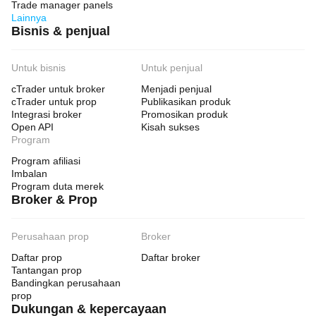
Trade manager panels
Lainnya
Bisnis & penjual
Untuk bisnis
Untuk penjual
cTrader untuk broker
Menjadi penjual
cTrader untuk prop
Publikasikan produk
Integrasi broker
Promosikan produk
Open API
Kisah sukses
Program
Program afiliasi
Imbalan
Program duta merek
Broker & Prop
Perusahaan prop
Broker
Daftar prop
Daftar broker
Tantangan prop
Bandingkan perusahaan
prop
Dukungan & kepercayaan