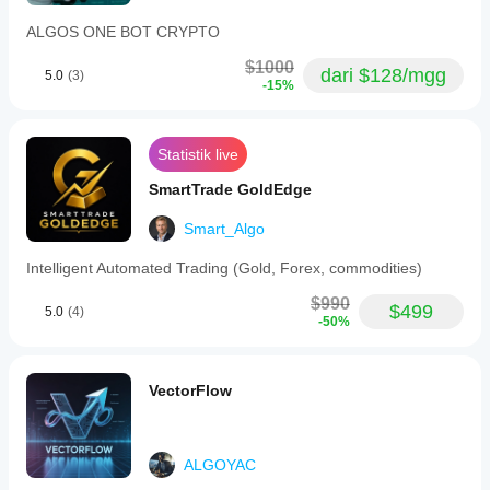
ALGOS ONE BOT CRYPTO
$1000
dari $128/mgg
5.0
(3)
-15%
Statistik live
SmartTrade GoldEdge
Smart_Algo
Intelligent Automated Trading (Gold, Forex, commodities)
$990
$499
5.0
(4)
-50%
VectorFlow
ALGOYAC