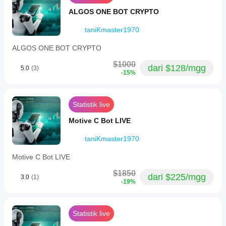
trade
limits
ALGOS ONE BOT CRYPTO
to
prevent
taniKmaster1970
overtrading,
and
ALGOS ONE BOT CRYPTO
spread
control
$1000
to
dari $128/mgg
5.0
(3)
-15%
avoid
trades
during
high
Statistik live
spread
periods.
Motive C Bot LIVE
The
robot
operates
taniKmaster1970
within
customizable
Motive C Bot LIVE
trading
hours,
$1850
dari $225/mgg
3.0
(1)
allowing
-19%
users
to
set
start
Statistik live
and