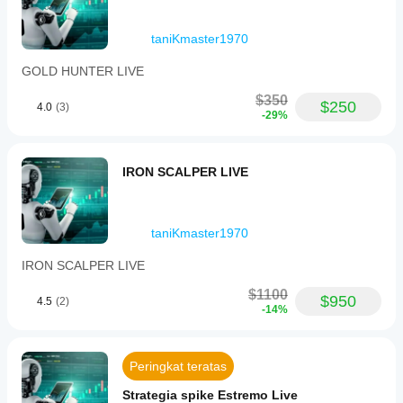
and
spread
limits.
taniKmaster1970
The
system
GOLD HUNTER LIVE
maintains
a
$350
detailed
$250
4.0
(3)
-29%
log
of
all
operations
IRON SCALPER LIVE
for
monitoring
purposes.
It
is
taniKmaster1970
suitable
for
IRON SCALPER LIVE
traders
of
$1100
$950
4.5
(2)
all
-14%
experience
levels
seeking
a
Peringkat teratas
customizable
and
Strategia spike Estremo Live