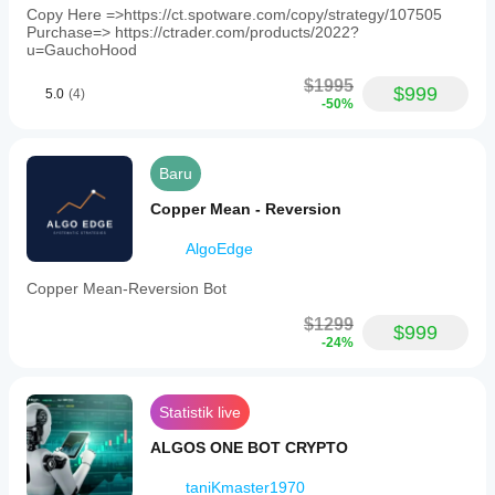
Copy Here =>https://ct.spotware.com/copy/strategy/107505
Purchase=> https://ctrader.com/products/2022?
u=GauchoHood
$1995
$999
5.0
(4)
-50%
Baru
Copper Mean - Reversion
AlgoEdge
Copper Mean-Reversion Bot
$1299
$999
-24%
Statistik live
ALGOS ONE BOT CRYPTO
taniKmaster1970