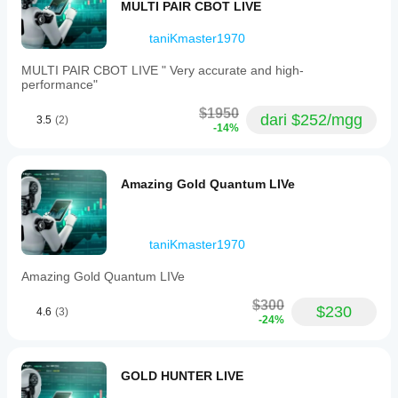
end
MULTI PAIR CBOT LIVE
times
to
taniKmaster1970
focus
on
MULTI PAIR CBOT LIVE " Very accurate and high-
the
performance"
most
liquid
$1950
market
dari $252/mgg
3.5
(2)
-14%
periods.
Users
can
adjust
Amazing Gold Quantum LIVe
various
parameters
including
volume,
EMA
taniKmaster1970
period
and
Amazing Gold Quantum LIVe
timeframe,
risk
$300
$230
4.6
(3)
percentage
-24%
per
trade,
maximum
daily
GOLD HUNTER LIVE
trades,