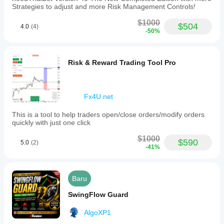
Strategies to adjust and more Risk Management Controls!
$1000
$504
4.0
(4)
-50%
Risk & Reward Trading Tool Pro
Fx4U.net
This is a tool to help traders open/close orders/modify orders
quickly with just one click
$1000
$590
5.0
(2)
-41%
Baru
SwingFlow Guard
AlgoXP1