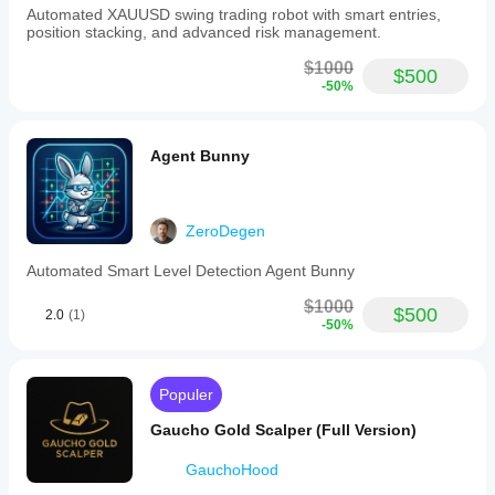
Automated XAUUSD swing trading robot with smart entries,
position stacking, and advanced risk management.
$1000
$500
-50%
Agent Bunny
ZeroDegen
Automated Smart Level Detection Agent Bunny
$1000
$500
2.0
(1)
-50%
Populer
Gaucho Gold Scalper (Full Version)
GauchoHood