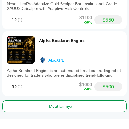
Nexa UltraPro Adaptive Gold Scalper Bot: Institutional-Grade
XAUUSD Scalper with Adaptive Risk Controls
$1100
$550
1.0
(1)
-50%
Alpha Breakout Engine
AlgoXP1
Alpha Breakout Engine is an automated breakout trading robot
designed for traders who prefer disciplined trend-following
$1000
$500
5.0
(1)
-50%
Muat lainnya