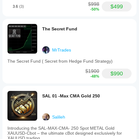
$998
$499
3.6
(3)
-50%
The Secret Fund
MrTrades
The Secret Fund ( Secret from Hedge Fund Strategy)
$1900
$990
-48%
SAL 01 -Max CMA Gold 250
Salileh
Introducing the SAL-MAX-CMA- 250 Spot METAL Gold
XAUUSD-Cbot – the ultimate cBot designed exclusively for
XAUUSD trading