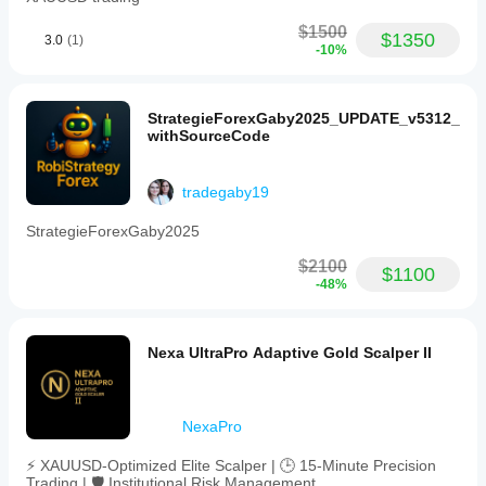
$1500
$1350
3.0
(1)
-10%
StrategieForexGaby2025_UPDATE_v5312_
withSourceCode
tradegaby19
StrategieForexGaby2025
$2100
$1100
-48%
Nexa UltraPro Adaptive Gold Scalper II
NexaPro
⚡ XAUUSD-Optimized Elite Scalper | 🕒 15-Minute Precision
Trading | 🛡️ Institutional Risk Management