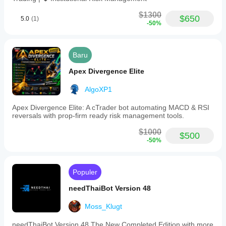
$1300
$650
5.0
(1)
-50%
Baru
Apex Divergence Elite
AlgoXP1
Apex Divergence Elite: A cTrader bot automating MACD & RSI
reversals with prop-firm ready risk management tools.
$1000
$500
-50%
Populer
needThaiBot Version 48
Moss_Klugt
needThaiBot Version 48 The New Completed Edition with more