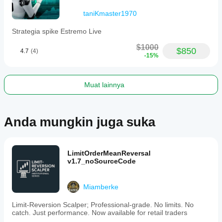
systematic
approach
taniKmaster1970
to
automated
Strategia spike Estremo Live
DAX
trading.
$1000
The
$850
4.7
(4)
-15%
bot
emphasizes
reducing
false
Muat lainnya
signals,
optimizing
risk
management,
Anda mungkin juga suka
and
providing
flexible
configuration
options.
LimitOrderMeanReversal
v1.7_noSourceCode
Profil trading
Miamberke
Limit-Reversion Scalper; Professional-grade. No limits. No
catch. Just performance. Now available for retail traders