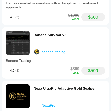
Harness market momentum with a disciplined, rules-based
approach.
$1000
$600
4.0
(2)
-40%
Banana Survival V2
banana.trading
Banana Trading
$899
$599
4.0
(3)
-34%
Nexa UltraPro Adaptive Gold Scalper
NexaPro