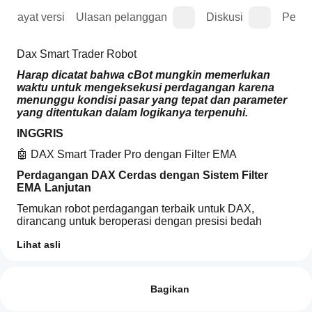
Riwayat versi
Ulasan pelanggan
Diskusi
Perta
Dax Smart Trader Robot
Harap dicatat bahwa cBot mungkin memerlukan 
waktu untuk mengeksekusi perdagangan karena 
menunggu kondisi pasar yang tepat dan parameter 
yang ditentukan dalam logikanya terpenuhi.
INGGRIS
🤖 DAX Smart Trader Pro dengan Filter EMA
Perdagangan DAX Cerdas dengan Sistem Filter 
EMA Lanjutan
Temukan robot perdagangan terbaik untuk DAX, 
dirancang untuk beroperasi dengan presisi bedah 
melalui sistem filter EMA multi-timeframe yang 
Lihat asli
menghilangkan sinyal palsu dan memaksimalkan 
kinerja.
Bagaimana
Ringkasan AI
cara
Ulasan: 2
🚀 
Fitur Utama
Dax
memulai
Bagikan
Smart
📊 
Analisis Teknikal Lanjutan
Trader
cBot?
5
100 %