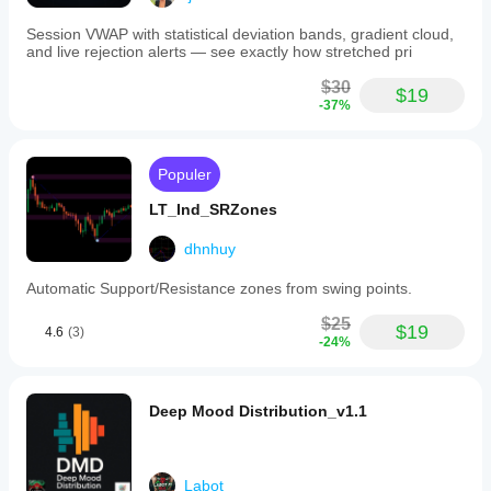
Session VWAP with statistical deviation bands, gradient cloud,
and live rejection alerts — see exactly how stretched pri
$30
$19
-37%
Populer
LT_Ind_SRZones
dhnhuy
Automatic Support/Resistance zones from swing points.
$25
$19
4.6
(3)
-24%
Deep Mood Distribution_v1.1
Labot