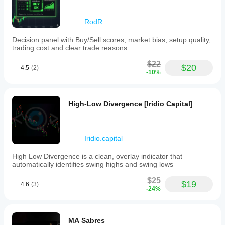
RodR
Decision panel with Buy/Sell scores, market bias, setup quality,
trading cost and clear trade reasons.
$22
$20
4.5
(2)
-10%
High-Low Divergence [Iridio Capital]
Iridio.capital
High Low Divergence is a clean, overlay indicator that
automatically identifies swing highs and swing lows
$25
$19
4.6
(3)
-24%
MA Sabres