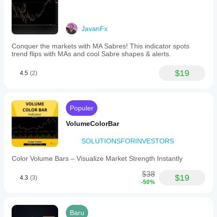
JavanFx
Conquer the markets with MA Sabres! This indicator spots
trend flips with MAs and cool Sabre shapes & alerts.
$19
4.5
(2)
Populer
VolumeColorBar
SOLUTIONSFORINVESTORS
Color Volume Bars – Visualize Market Strength Instantly
$38
$19
4.3
(3)
-50%
Baru