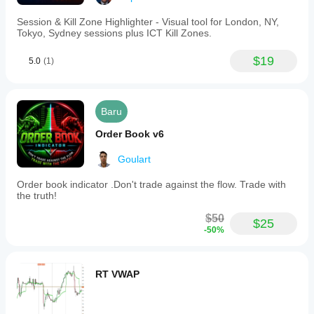
Session & Kill Zone Highlighter - Visual tool for London, NY,
Tokyo, Sydney sessions plus ICT Kill Zones.
$19
5.0
(1)
Baru
Order Book v6
Goulart
Order book indicator .Don't trade against the flow. Trade with
the truth!
$50
$25
-50%
RT VWAP