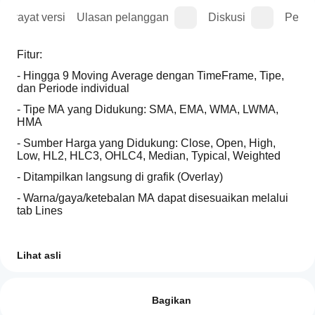
Riwayat versi
Ulasan pelanggan
Diskusi
Perta
Fitur:
- Hingga 9 Moving Average dengan TimeFrame, Tipe, 
dan Periode individual
- Tipe MA yang Didukung: SMA, EMA, WMA, LWMA, 
HMA 
- Sumber Harga yang Didukung: Close, Open, High, 
Low, HL2, HLC3, OHLC4, Median, Typical, Weighted
- Ditampilkan langsung di grafik (Overlay)
- Warna/gaya/ketebalan MA dapat disesuaikan melalui 
tab Lines
Fitur Tambahan: Garis Sesi TradeTime
Lihat asli
Profil indikator
Bagaimana
- Dua garis vertikal untuk waktu mulai dan berakhir 
(HH:mm)
cara mulai
Ulasan: 2
menggunakan
Bagikan
- Warna, gaya garis, dan ketebalan sepenuhnya dapat 