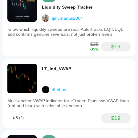
Liquidity Sweep Tracker
tjmcmanus2004
Know which liquidity sweeps are real. Auto-tracks EQH/EQL
and confirms genuine reversals, not just broken levels.
$29
$19
-35%
LT_Ind_VWAP
dhnhuy
Multi-anchor VWAP indicator for cTrader. Plots two VWAP lines
(red and blue) with selectable anchors.
$19
4.5
(2)