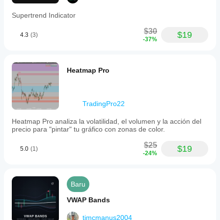
Supertrend Indicator
$30
$19
4.3
(3)
-37%
Heatmap Pro
TradingPro22
Heatmap Pro analiza la volatilidad, el volumen y la acción del
precio para "pintar" tu gráfico con zonas de color.
$25
$19
5.0
(1)
-24%
Baru
VWAP Bands
tjmcmanus2004