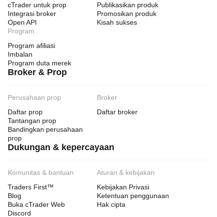
cTrader untuk prop
Publikasikan produk
Integrasi broker
Promosikan produk
Open API
Kisah sukses
Program
Program afiliasi
Imbalan
Program duta merek
Broker & Prop
Perusahaan prop
Broker
Daftar prop
Daftar broker
Tantangan prop
Bandingkan perusahaan
prop
Dukungan & kepercayaan
Komunitas & bantuan
Aturan & kebijakan
Traders First™
Kebijakan Privasi
Blog
Ketentuan penggunaan
Buka cTrader Web
Hak cipta
Discord