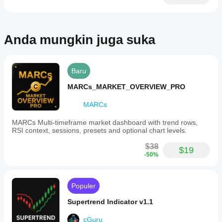
dalam
menyesuaikan
fine as
berbagai
one more
indikator
kondisi
layer,
dengan
pasar.
especially
strategi Anda.
Anda mungkin juga suka
in trend
days.
Baru
MARCs_MARKET_OVERVIEW_PRO
MARCs
MARCs Multi-timeframe market dashboard with trend rows,
RSI context, sessions, presets and optional chart levels.
$38
$19
-50%
Populer
Supertrend Indicator v1.1
cGuru