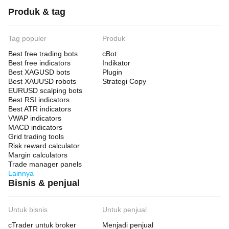
Produk & tag
Tag populer
Produk
Best free trading bots
cBot
Best free indicators
Indikator
Best XAGUSD bots
Plugin
Best XAUUSD robots
Strategi Copy
EURUSD scalping bots
Best RSI indicators
Best ATR indicators
VWAP indicators
MACD indicators
Grid trading tools
Risk reward calculator
Margin calculators
Trade manager panels
Lainnya
Bisnis & penjual
Untuk bisnis
Untuk penjual
cTrader untuk broker
Menjadi penjual