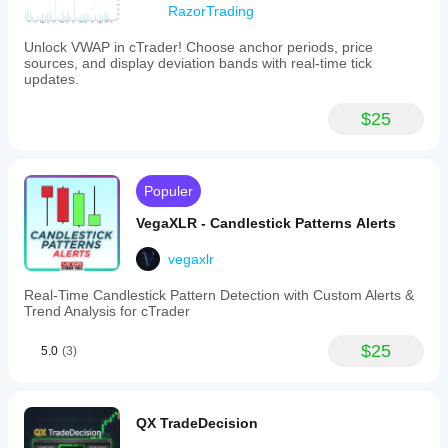
RazorTrading
Unlock VWAP in cTrader! Choose anchor periods, price
sources, and display deviation bands with real-time tick
updates.
$25
Populer
VegaXLR - Candlestick Patterns Alerts
vegaxlr
Real-Time Candlestick Pattern Detection with Custom Alerts &
Trend Analysis for cTrader
$25
5.0
(3)
QX TradeDecision