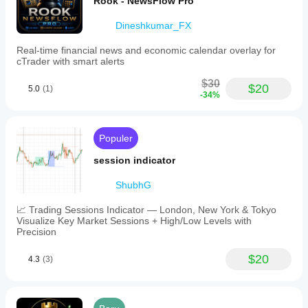
Rook - NewsFlow Pro
Dineshkumar_FX
Real-time financial news and economic calendar overlay for
cTrader with smart alerts
$30
$20
5.0
(1)
-34%
Populer
session indicator
ShubhG
📈 Trading Sessions Indicator — London, New York & Tokyo
Visualize Key Market Sessions + High/Low Levels with
Precision
$20
4.3
(3)