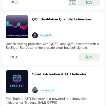
$30
$19
5.0
(2)
-37%
QQE Qualitative Quantity Estimation
FlowFX
Unlock trading precision with QQE! Dual QQE indicators with a
Bollinger Bands zero line provide clear buy/sell signals.
$19
5.0
(1)
SmartBot-Tenkan & ATR Indicator
nvcong89
The Tenkan-ATR Indicator is a powerful and innovative
indicator for Traders. SALE OFF!!!