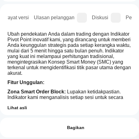
Riwayat versi
Ulasan pelanggan
Diskusi
Perta
Ubah pendekatan Anda dalam trading dengan Indikator 
Pivot Point inovatif kami, yang dirancang untuk memberi 
Anda keunggulan strategis pada setiap kerangka waktu, 
mulai dari 5 menit hingga satu bulan penuh. Indikator 
yang kuat ini melampaui perhitungan tradisional, 
mengintegrasikan Konsep Smart Money (SMC) yang 
terkenal untuk mengidentifikasi titik pasar utama dengan 
akurat.
Fitur Unggulan:
Zona Smart Order Block:
 Lupakan ketidakpastian. 
Indikator kami menganalisis setiap sesi untuk secara 
otomatis mendeteksi titik "order block" yang menarik 
Lihat asli
pada harga tertinggi dan terendah, mengungkapkan di 
Profil indikator
mana "smart money" beraksi.
Bagaimana
cara mulai
Ulasan: 1
Level Resistance dan Support yang Jelas: 
Dengan 
menggunakan
Bagikan
empat level resistance dan support yang ditentukan (R1-
indikator?
R4 dan S1-S4), Anda akan selalu memiliki pandangan 
5
100 %