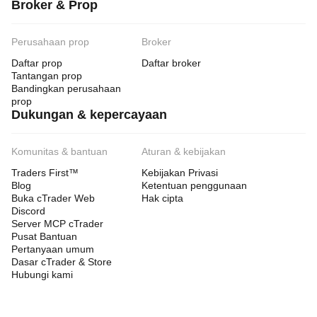
Broker & Prop
Perusahaan prop
Broker
Daftar prop
Daftar broker
Tantangan prop
Bandingkan perusahaan
prop
Dukungan & kepercayaan
Komunitas & bantuan
Aturan & kebijakan
Traders First™
Kebijakan Privasi
Blog
Ketentuan penggunaan
Buka cTrader Web
Hak cipta
Discord
Server MCP cTrader
Pusat Bantuan
Pertanyaan umum
Dasar cTrader & Store
Hubungi kami