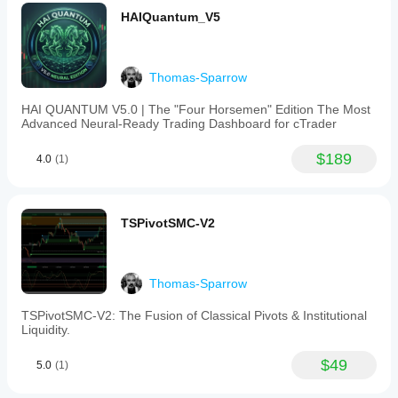
HAIQuantum_V5
Thomas-Sparrow
HAI QUANTUM V5.0 | The "Four Horsemen" Edition The Most
Advanced Neural-Ready Trading Dashboard for cTrader
$189
4.0
(1)
TSPivotSMC-V2
Thomas-Sparrow
TSPivotSMC-V2: The Fusion of Classical Pivots & Institutional
Liquidity.
$49
5.0
(1)