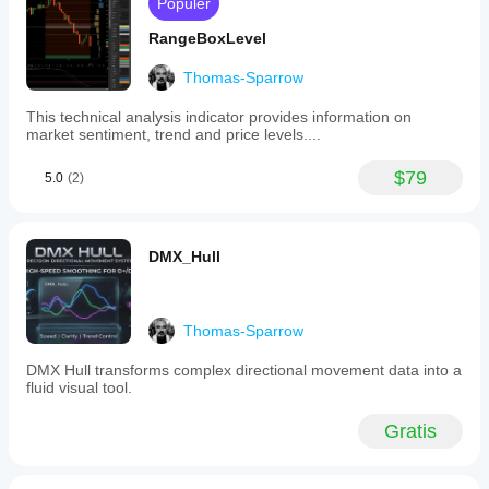
Populer
MacdVolume
https://ctrader.com/products/267
RangeBoxLevel
MarketSession-MX: 
https://ctrader.com/products/525
Thomas-Sparrow
This technical analysis indicator provides information on
market sentiment, trend and price levels....
$79
5.0
(2)
DMX_Hull
Thomas-Sparrow
DMX Hull transforms complex directional movement data into a
fluid visual tool.
Gratis