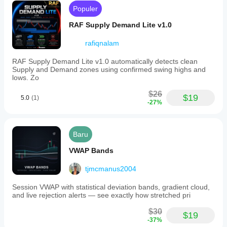
Populer
RAF Supply Demand Lite v1.0
rafiqnalam
RAF Supply Demand Lite v1.0 automatically detects clean
Supply and Demand zones using confirmed swing highs and
lows. Zo
$26
$19
5.0
(1)
-27%
Baru
VWAP Bands
tjmcmanus2004
Session VWAP with statistical deviation bands, gradient cloud,
and live rejection alerts — see exactly how stretched pri
$30
$19
-37%