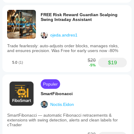
FREE Risk Reward Guardian Scalping
Swing Intraday Assistant
ojeda.andres1
Trade fearlessly: auto-adjusts order blocks, manages risks,
and ensures precision. Was Free for early users now -80%
$20
$19
5.0
(1)
-5%
Populer
SmartFibonacci
Noctis.Eidon
SmartFibonacci — automatic Fibonacci retracements &
extensions with swing detection, alerts and clean labels for
cTrader