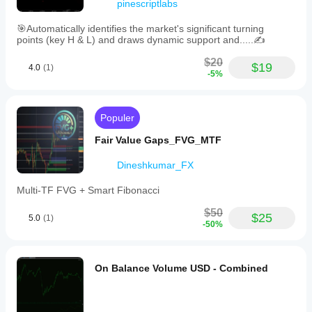
pinescriptlabs
🎯Automatically identifies the market's significant turning
points (key H & L) and draws dynamic support and.....✍️
$20
$19
4.0
(1)
-5%
Populer
Fair Value Gaps_FVG_MTF
Dineshkumar_FX
Multi-TF FVG + Smart Fibonacci
$50
$25
5.0
(1)
-50%
On Balance Volume USD - Combined