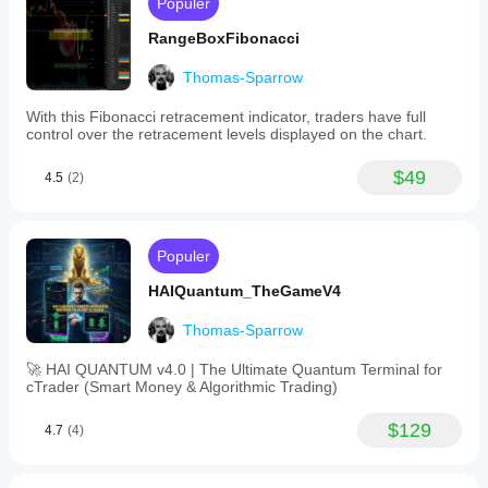
Populer
RangeBoxFibonacci
Thomas-Sparrow
With this Fibonacci retracement indicator, traders have full
control over the retracement levels displayed on the chart.
$49
4.5
(2)
Populer
HAIQuantum_TheGameV4
Thomas-Sparrow
🚀 HAI QUANTUM v4.0 | The Ultimate Quantum Terminal for
cTrader (Smart Money & Algorithmic Trading)
$129
4.7
(4)