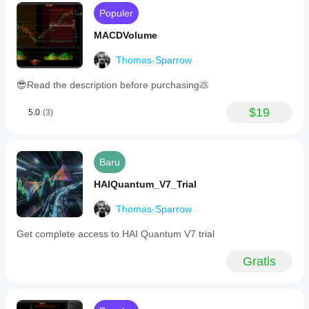
Populer
MACDVolume
Thomas-Sparrow
😎Read the description before purchasing💩
$19
5.0
(3)
Baru
HAIQuantum_V7_Trial
Thomas-Sparrow
Get complete access to HAI Quantum V7 trial
Gratis