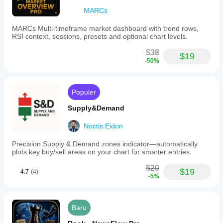
MARCs
MARCs Multi-timeframe market dashboard with trend rows,
RSI context, sessions, presets and optional chart levels.
$38
$19
-50%
Populer
Supply&Demand
Noctis.Eidon
Precision Supply & Demand zones indicator—automatically
plots key buy/sell areas on your chart for smarter entries.
$20
$19
4.7
(4)
-5%
Baru