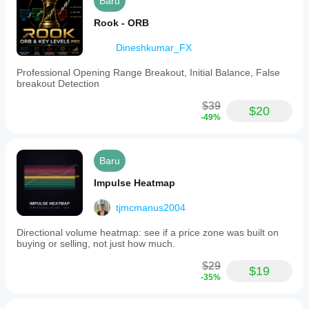
Baru
Rook - ORB
Dineshkumar_FX
Professional Opening Range Breakout, Initial Balance, False
breakout Detection
$39
$20
-49%
Baru
Impulse Heatmap
tjmcmanus2004
Directional volume heatmap: see if a price zone was built on
buying or selling, not just how much.
$29
$19
-35%