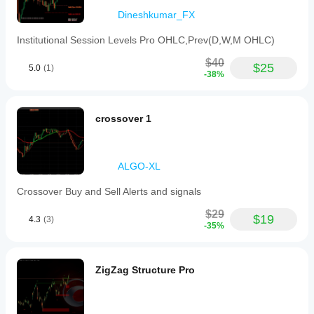
Dineshkumar_FX
Institutional Session Levels Pro OHLC,Prev(D,W,M OHLC)
$40
$25
5.0
(1)
-38%
crossover 1
ALGO-XL
Crossover Buy and Sell Alerts and signals
$29
$19
4.3
(3)
-35%
ZigZag Structure Pro