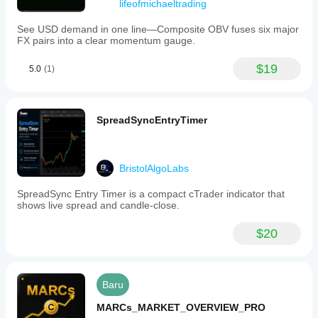
lifeofmichaeltrading
See USD demand in one line—Composite OBV fuses six major
FX pairs into a clear momentum gauge.
$19
5.0
(1)
SpreadSyncEntryTimer
BristolAlgoLabs
SpreadSync Entry Timer is a compact cTrader indicator that
shows live spread and candle-close.
$20
Baru
MARCs_MARKET_OVERVIEW_PRO