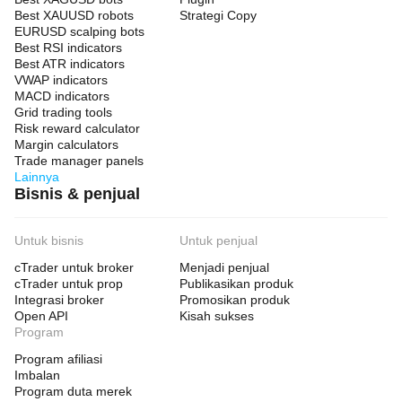
Best XAUUSD robots
Strategi Copy
EURUSD scalping bots
Best RSI indicators
Best ATR indicators
VWAP indicators
MACD indicators
Grid trading tools
Risk reward calculator
Margin calculators
Trade manager panels
Lainnya
Bisnis & penjual
Untuk bisnis
Untuk penjual
cTrader untuk broker
Menjadi penjual
cTrader untuk prop
Publikasikan produk
Integrasi broker
Promosikan produk
Open API
Kisah sukses
Program
Program afiliasi
Imbalan
Program duta merek