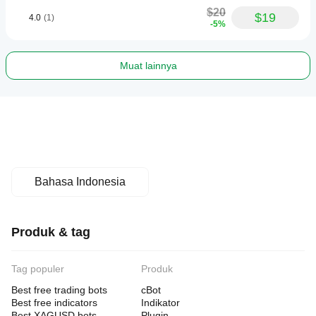
$20
$19
4.0
(1)
-5%
Muat lainnya
Bahasa Indonesia
Produk & tag
Tag populer
Produk
Best free trading bots
cBot
Best free indicators
Indikator
Best XAGUSD bots
Plugin