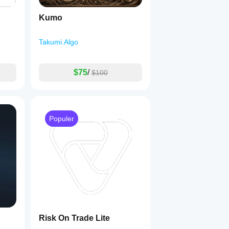
Kumo
Takumi.Algo
$75
/
$100
Populer
Risk On Trade Lite