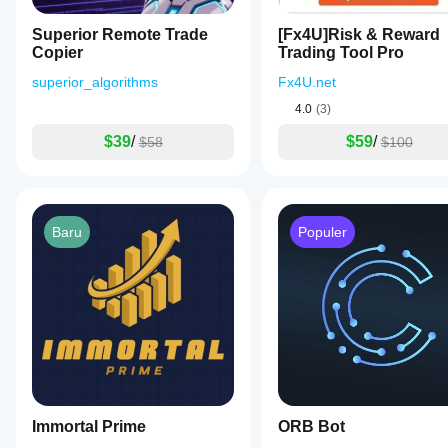
Superior Remote Trade
[Fx4U]Risk & Reward
Copier
Trading Tool Pro
superior_algorithms
Fx4U.net
4.0
(3)
$39
/
$59
/
$58
$100
Baru
Populer
Immortal Prime
ORB Bot