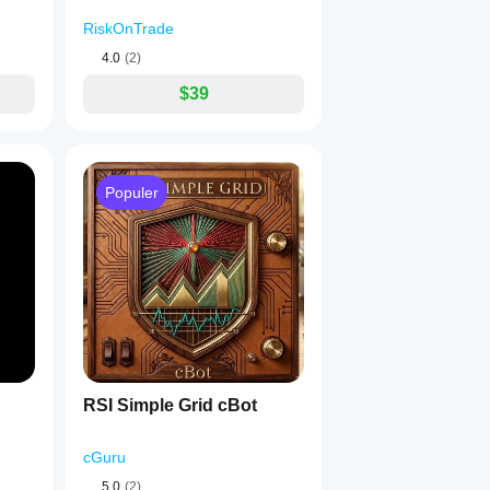
RiskOnTrade
4.0
(2)
$39
Populer
RSI Simple Grid cBot
cGuru
5.0
(2)