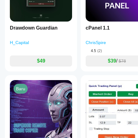
session
should
show
whether
it really
Drawdown Guardian
improves
cPanel 1.1
the
routine.
H_Capital
ChrisSpire
4.5
(2)
$49
$39
/
$78
Baru