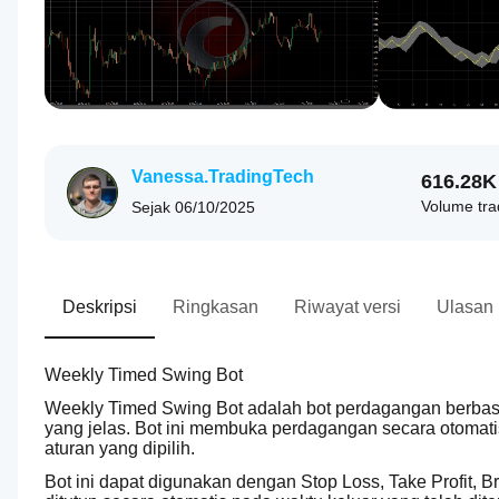
Vanessa.TradingTech
616.28K
Volume tra
Sejak
06/10/2025
Deskripsi
Ringkasan
Riwayat versi
Ulasan
Weekly Timed Swing Bot
Weekly Timed Swing Bot adalah bot perdagangan berbasi
yang jelas. Bot ini membuka perdagangan secara otomati
aturan yang dipilih.
Bot ini dapat digunakan dengan Stop Loss, Take Profit, Br