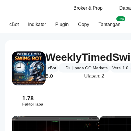
Broker & Prop
Dapat
Prop
cBot
Indikator
Plugin
Copy
Tantangan
WeeklyTimedSwi
cBot
Diuji pada GO Markets
Versi 1.0,
5.0
Ulasan: 2
1.78
Faktor laba