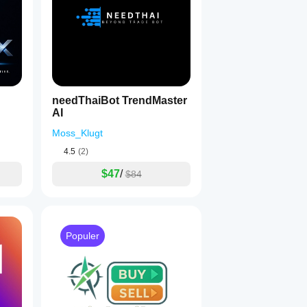
needThaiBot TrendMaster
AI
Moss_Klugt
4.5
(2)
$47
/
$84
Populer