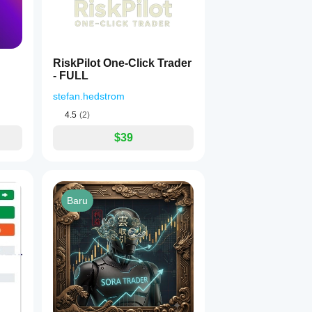
RiskPilot One-Click Trader
- FULL
stefan.hedstrom
4.5
(2)
$39
Baru