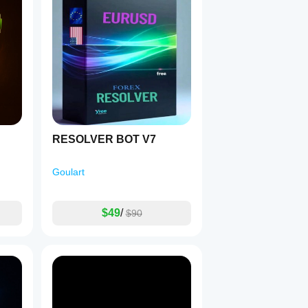
1
RESOLVER BOT V7
Goulart
$49
/
$90