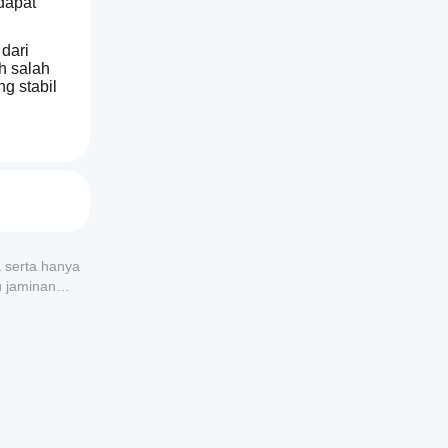
apat 
dari 
 salah 
g stabil 
 aset 
pkan 
n. Bot 
kondisi 
a serta hanya
u jaminan