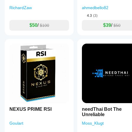
RichardZaw
ahmedbello82
4.3
(3)
$50
/
$39
/
$100
$50
NEXUS PRIME RSI
needThai Bot The
Unreliable
Goulart
Moss_Klugt