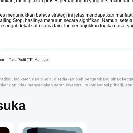
entukan, menciptakan proses perdagangan yang terstruktur dan d
 Tes menunjukkan bahwa strategi ini jelas mendapatkan manfaat 
iling Stop, hasilnya menurun secara signifikan. Namun, setelah
p sangat dekat satu sama lain. Ini menunjukkan logika dasar yan
ujukan 
khusus untuk EuroStoxx 50
. Dua set parameter spesifik
isesuaikan dengan pasar masing-masing dan tidak boleh ditera
ger
Take Profit (TP) Manager
rus dijeda selama sekitar 
4 minggu
 sebagai tindakan pencegaha
gsung, tetapi drawdown dapat menjadi jauh lebih tinggi selama 
rading, indikator, dan plugin, disediakan oleh pengembang pihak ketig
roker dan tidak menyediakan saran investasi, rekomendasi pribadi, ata
suka