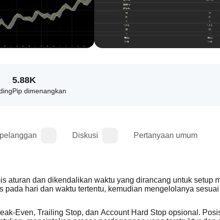
5.88K
ding
Pip dimenangkan
 pelanggan
Diskusi
Pertanyaan umum
s aturan dan dikendalikan waktu yang dirancang untuk setup 
s pada hari dan waktu tertentu, kemudian mengelolanya sesuai
eak-Even, Trailing Stop, dan Account Hard Stop opsional. Posis