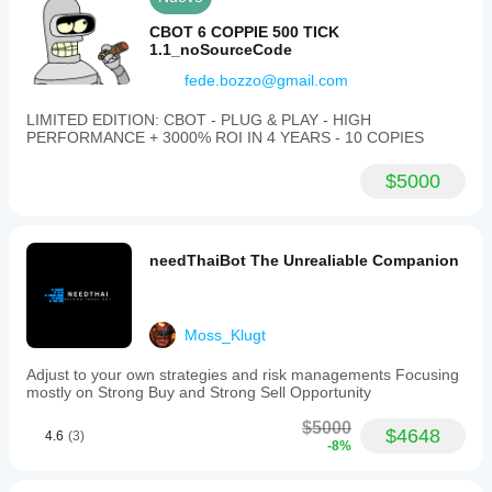
Il cBot
cBot con i
dynamics
backtest del
evidenzia le
parametri
with
CBOT 6 COPPIE 500 TICK
tuo cBot sui
stesse
predefiniti o
machine
1.1_noSourceCode
dati storici di
learning
utilizzare il
performance
file
mercato in
fede.bozzo@gmail.com
techniques
di
su ogni
cTrader
to
ottimizzazione
conto?
detect
Windows e
LIMITED EDITION: CBOT - PLUG & PLAY - HIGH
fornito.
high-
Le
PERFORMANCE + 3000% ROI IN 4 YEARS - 10 COPIES
Mac.
probability
performance
trade
possono
$5000
setups.
variare a
Trades
seconda
are
delle
executed
condizioni
automatically
needThaiBot The Unrealiable Companion
del broker,
within
predefined
degli spread
time
e della
windows
qualità di
Moss_Klugt
aligned
esecuzione.
with
Testare il
Adjust to your own strategies and risk managements Focusing
the
mostly on Strong Buy and Strong Sell Opportunity
bot nel tuo
most
ambiente ti
efficient
$5000
aiuterà a
market
$4648
4.6
(3)
-8%
sessions
capire come
to
si
enhance
comporterà