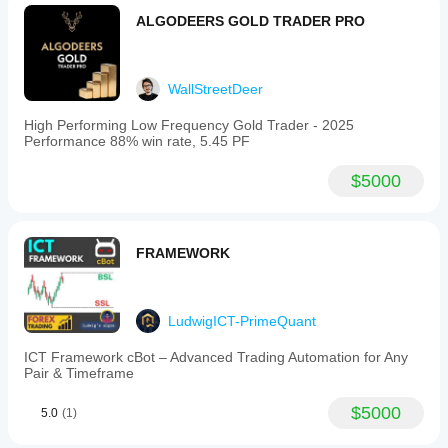
daily
ALGODEERS GOLD TRADER PRO
loss
limits,
and
customizable
WallStreetDeer
parameters
such
as
High Performing Low Frequency Gold Trader - 2025
target,
Performance 88% win rate, 5.45 PF
stop
loss/take
$5000
profit
logic,
trading
time
windows,
FRAMEWORK
and
trailing
settings.
The
LudwigICT-PrimeQuant
bot
has
ICT Framework cBot – Advanced Trading Automation for Any
been
Pair & Timeframe
backtested
with
a
$5000
5.0
(1)
reported
return