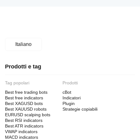
exceeding
1,800%
from
March
2024
to
April
2025.
It
Italiano
is
optimized
for
consistent
Prodotti e tag
profitability
on
NAS100
Tag popolari
Prodotti
and
supports
Best free trading bots
cBot
advanced
Best free indicators
Indicatori
entry
logic
Best XAGUSD bots
Plugin
and
Best XAUUSD robots
Strategie copiabili
risk
EURUSD scalping bots
control
Best RSI indicators
mechanisms.
Best ATR indicators
VWAP indicators
Profilo di trading
MACD indicators