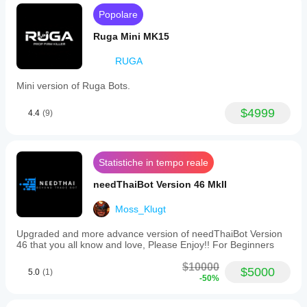
precision
quando
Popolare
and
utilizzato in
reduce
contesti
Ruga Mini MK15
noise.
reali.
Key
RUGA
features
include
AI
Mini version of Ruga Bots.
and
machine
$4999
4.4
(9)
learning
readiness
for
future
upgrades,
Statistiche in tempo reale
automated
risk
needThaiBot Version 46 MkII
management
with
Moss_Klugt
lot
sizing
Upgraded and more advance version of needThaiBot Version
capped
46 that you all know and love, Please Enjoy!! For Beginners
at
a
$10000
maximum
$5000
5.0
(1)
-50%
2%
drawdown
and