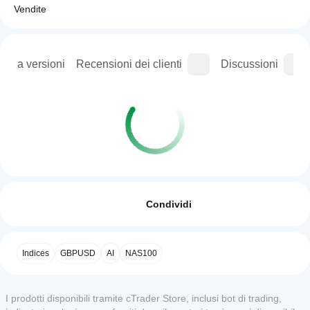
Vendite
ogia versioni
Recensioni dei clienti
Discussioni
Come
Riepilogo AI
faccio
Recensioni: 0
This
ad
Condividi
AI-
driven
avviare
trading
un
bot
cBot?
Recensioni dei clienti
is
Indices
GBPUSD
AI
NAS100
designed
Una volta
Quali app
for
installato,
5
4
3
2
Tutte
the
cTrader
puoi
NASDAQ
I prodotti disponibili tramite cTrader Store, inclusi bot di trading,
supportano
avviare
100