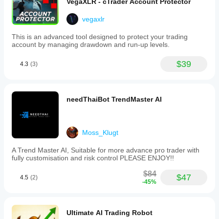
VegaXLR - cTrader Account Protector
vegaxlr
This is an advanced tool designed to protect your trading
account by managing drawdown and run-up levels.
$39
4.3
(3)
needThaiBot TrendMaster AI
Moss_Klugt
A Trend Master AI, Suitable for more advance pro trader with
fully customisation and risk control PLEASE ENJOY!!
$84
$47
4.5
(2)
-45%
Ultimate AI Trading Robot