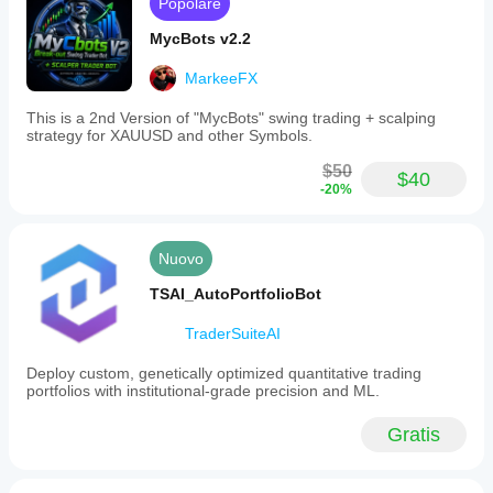
Popolare
MycBots v2.2
MarkeeFX
This is a 2nd Version of "MycBots" swing trading + scalping
strategy for XAUUSD and other Symbols.
$50
$40
-20%
Nuovo
TSAI_AutoPortfolioBot
TraderSuiteAI
Deploy custom, genetically optimized quantitative trading
portfolios with institutional-grade precision and ML.
Gratis