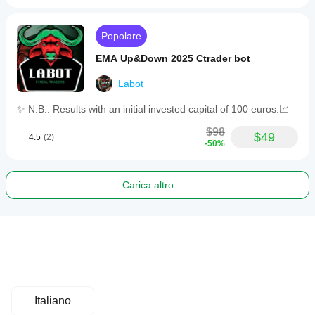
Popolare
EMA Up&Down 2025 Ctrader bot
Labot
✨ N.B.: Results with an initial invested capital of 100 euros.📈
$98
$49
4.5
(2)
-50%
Carica altro
Italiano