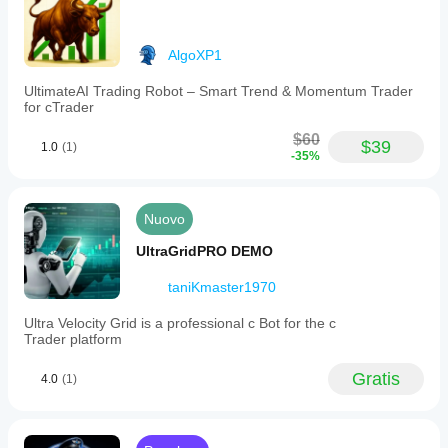
AlgoXP1
UltimateAI Trading Robot – Smart Trend & Momentum Trader
for cTrader
$60
$39
1.0
(1)
-35%
Nuovo
UltraGridPRO DEMO
taniKmaster1970
Ultra Velocity Grid is a professional c Bot for the c
Trader platform
Gratis
4.0
(1)