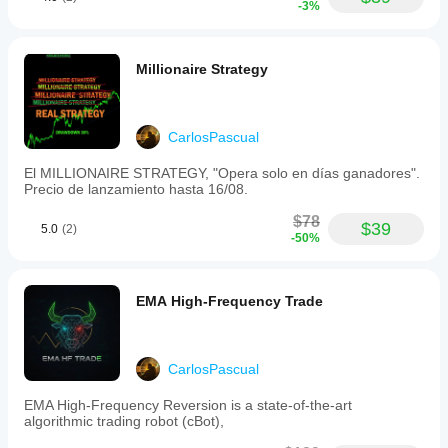
-3%
Millionaire Strategy
CarlosPascual
El MILLIONAIRE STRATEGY, "Opera solo en días ganadores".
Precio de lanzamiento hasta 16/08.
$78
$39
5.0
(2)
-50%
EMA High-Frequency Trade
CarlosPascual
EMA High-Frequency Reversion is a state-of-the-art
algorithmic trading robot (cBot),