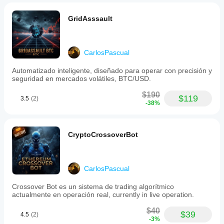
It
degli spread
closes
e della
GridAsssault
open
qualità di
trades
esecuzione.
on
Testare il
Fridays,
bot nel tuo
but
CarlosPascual
ambiente ti
only
aiuterà a
those
Automatizado inteligente, diseñado para operar con precisión y
that
capire come
seguridad en mercados volátiles, BTC/USD.
are
si
profitable.
comporterà
$190
$119
Risk
3.5
(2)
quando
-38%
management
utilizzato in
features
contesti
include
reali.
an
CryptoCrossoverBot
optional
volume
calculation
based
CarlosPascual
on
a
Crossover Bot es un sistema de trading algorítmico
user-
actualmente en operación real, currently in live operation.
defined
percentage,
$40
allowing
$39
4.5
(2)
for
-3%