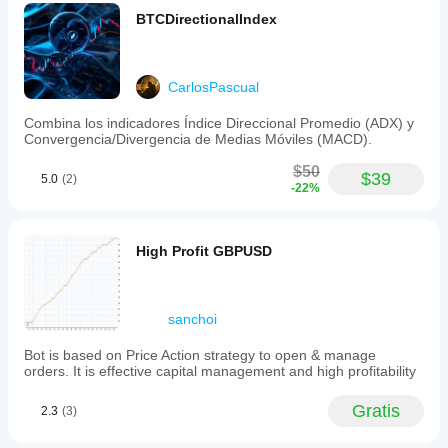
BTCDirectionalIndex
CarlosPascual
Combina los indicadores Índice Direccional Promedio (ADX) y
Convergencia/Divergencia de Medias Móviles (MACD).
$50
$39
5.0
(2)
-22%
High Profit GBPUSD
sanchoi
Bot is based on Price Action strategy to open & manage
orders. It is effective capital management and high profitability
Gratis
2.3
(3)