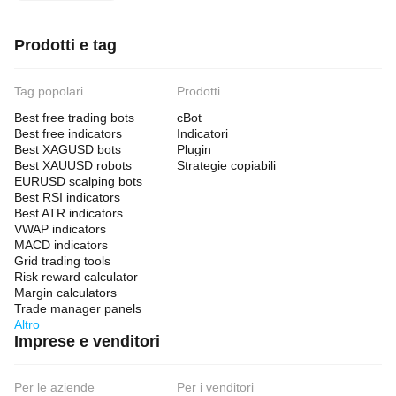
Prodotti e tag
Tag popolari
Prodotti
Best free trading bots
cBot
Best free indicators
Indicatori
Best XAGUSD bots
Plugin
Best XAUUSD robots
Strategie copiabili
EURUSD scalping bots
Best RSI indicators
Best ATR indicators
VWAP indicators
MACD indicators
Grid trading tools
Risk reward calculator
Margin calculators
Trade manager panels
Altro
Imprese e venditori
Per le aziende
Per i venditori