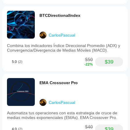
flexible
risk
control.
BTCDirectionalIndex
The
bot’s
operational
parameters
can
CarlosPascual
be
tailored
Combina los indicadores Índice Direccional Promedio (ADX) y
to
Convergencia/Divergencia de Medias Móviles (MACD).
user
preferences,
$50
$39
focusing
5.0
(2)
-22%
on
trading
gold
with
EMA Crossover Pro
controlled
exposure
and
timing
CarlosPascual
restrictions.
Automatiza tus operaciones con esta estrategia de cruce de
Profilo di trading
medias móviles exponenciales (EMAs). EMA Crossover Pro.
$40
$39
4.0
(2)