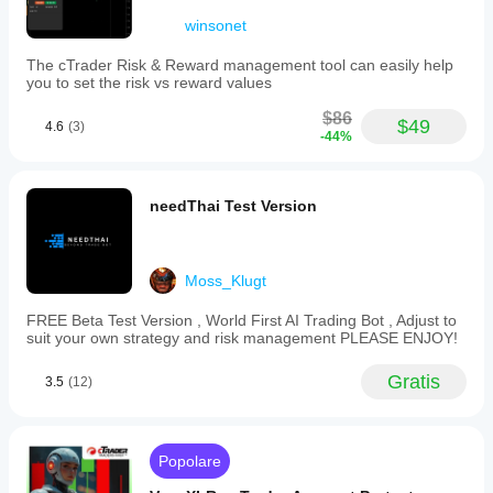
winsonet
The cTrader Risk & Reward management tool can easily help
you to set the risk vs reward values
$86
$49
4.6
(3)
-44%
needThai Test Version
Moss_Klugt
FREE Beta Test Version , World First AI Trading Bot , Adjust to
suit your own strategy and risk management PLEASE ENJOY!
Gratis
3.5
(12)
Popolare