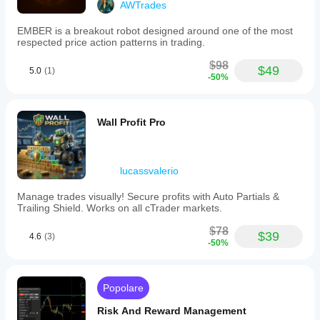
AWTrades
EMBER is a breakout robot designed around one of the most
respected price action patterns in trading.
$98
$49
5.0
(1)
-50%
Wall Profit Pro
lucassvalerio
Manage trades visually! Secure profits with Auto Partials &
Trailing Shield. Works on all cTrader markets.
$78
$39
4.6
(3)
-50%
Popolare
Risk And Reward Management