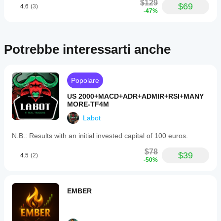
$129
$69
4.6
(3)
-47%
Potrebbe interessarti anche
Popolare
US 2000+MACD+ADR+ADMIR+RSI+MANY
MORE-TF4M
Labot
N.B.: Results with an initial invested capital of 100 euros.
$78
$39
4.5
(2)
-50%
EMBER