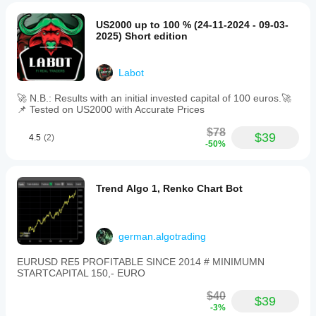
US2000 up to 100 % (24-11-2024 - 09-03-
2025) Short edition
Labot
🚀 N.B.: Results with an initial invested capital of 100 euros.🚀
📌 Tested on US2000 with Accurate Prices
$78
$39
4.5
(2)
-50%
Trend Algo 1, Renko Chart Bot
german.algotrading
EURUSD RE5 PROFITABLE SINCE 2014 # MINIMUMN
STARTCAPITAL 150,- EURO
$40
$39
-3%