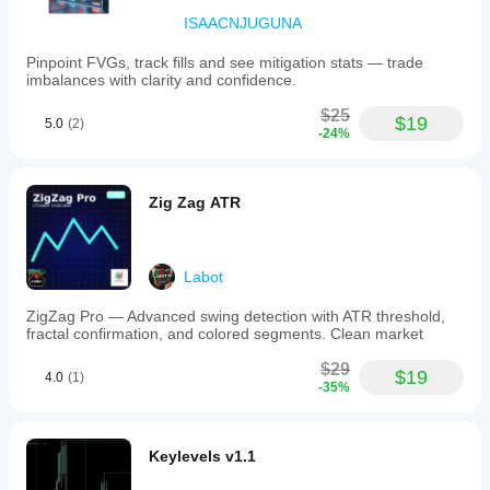
ISAACNJUGUNA
Pinpoint FVGs, track fills and see mitigation stats — trade
imbalances with clarity and confidence.
$25
$19
5.0
(2)
-24%
Zig Zag ATR
Labot
ZigZag Pro — Advanced swing detection with ATR threshold,
fractal confirmation, and colored segments. Clean market
$29
$19
4.0
(1)
-35%
Keylevels v1.1