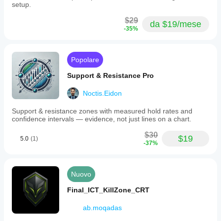
setup.
$29
da $19/mese
-35%
Popolare
Support & Resistance Pro
Noctis.Eidon
Support & resistance zones with measured hold rates and
confidence intervals — evidence, not just lines on a chart.
$30
$19
5.0
(1)
-37%
Nuovo
Final_ICT_KillZone_CRT
ab.moqadas