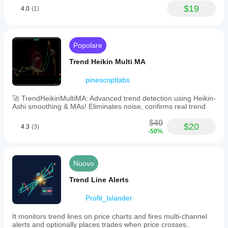
$19
4.0
(1)
Popolare
Trend Heikin Multi MA
pinescriptlabs
🚀 TrendHeikinMultiMA: Advanced trend detection using Heikin-
Ashi smoothing & MAs! Eliminates noise, confirms real trend
$40
$20
4.3
(3)
-50%
Nuovo
Trend Line Alerts
Profit_Islander
It monitors trend lines on price charts and fires multi-channel
alerts and optionally places trades when price crosses..