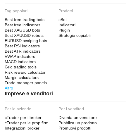
Tag popolari
Prodotti
Best free trading bots
cBot
Best free indicators
Indicatori
Best XAGUSD bots
Plugin
Best XAUUSD robots
Strategie copiabili
EURUSD scalping bots
Best RSI indicators
Best ATR indicators
VWAP indicators
MACD indicators
Grid trading tools
Risk reward calculator
Margin calculators
Trade manager panels
Altro
Imprese e venditori
Per le aziende
Per i venditori
cTrader per i broker
Diventa un venditore
cTrader per le prop firm
Pubblica un prodotto
Integrazioni broker
Promuovi prodotti