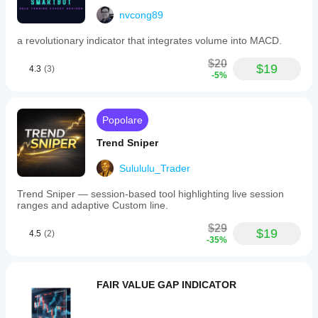
nvcong89
a revolutionary indicator that integrates volume into MACD.
$20
$19
4.3
(3)
-5%
Popolare
Trend Sniper
Sulululu_Trader
Trend Sniper — session-based tool highlighting live session
ranges and adaptive Custom line.
$29
$19
4.5
(2)
-35%
FAIR VALUE GAP INDICATOR