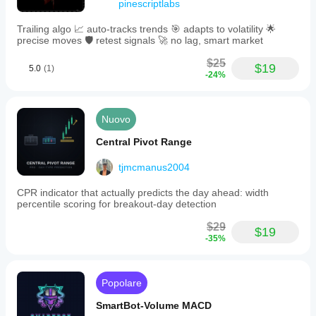
pinescriptlabs
Trailing algo 📈 auto-tracks trends 🎯 adapts to volatility 🌟
precise moves 🛡️ retest signals 🚀 no lag, smart market
$25
$19
5.0
(1)
-24%
Nuovo
Central Pivot Range
tjmcmanus2004
CPR indicator that actually predicts the day ahead: width
percentile scoring for breakout-day detection
$29
$19
-35%
Popolare
SmartBot-Volume MACD