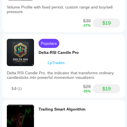
Volume Profile with fixed period, custom range and buy/sell
pressure.
$30
$19
-37%
Popolare
Delta-RSI Candle Pro
LpTrades
Delta RSI Candle Pro, the indicator that transforms ordinary
candlesticks into powerful momentum visualizers.
$29
$19
5.0
(1)
-35%
Trailing Smart Algorithm