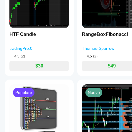
HTF Candle
RangeBoxFibonacci
tradingPro.0
Thomas-Sparrow
4.5
(2)
4.5
(2)
$30
$49
Popolare
Nuovo