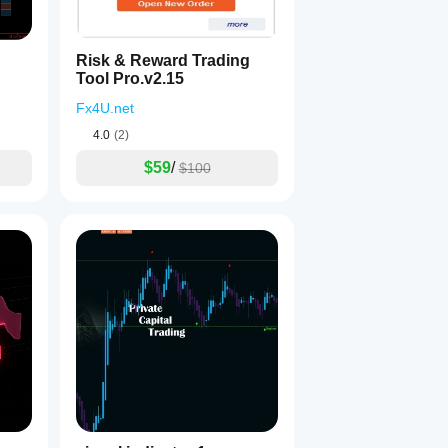
Risk & Reward Trading
Tool Pro.v2.15
Fx4U.net
4.0
(2)
$59
/
$100