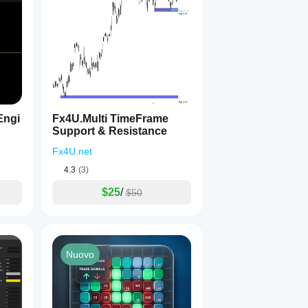
Engi
Fx4U.Multi TimeFrame
Support & Resistance
Fx4U.net
4.3
(3)
$25
/
$50
Nuovo