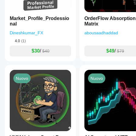
Market_Profile_Prodessio
OrderFlow Absorption
nal
Matrix
Dineshkumar_FX
abousaadhaddad
4.0
(1)
$30
/
$49
/
$40
$79
Nuovo
Nuovo