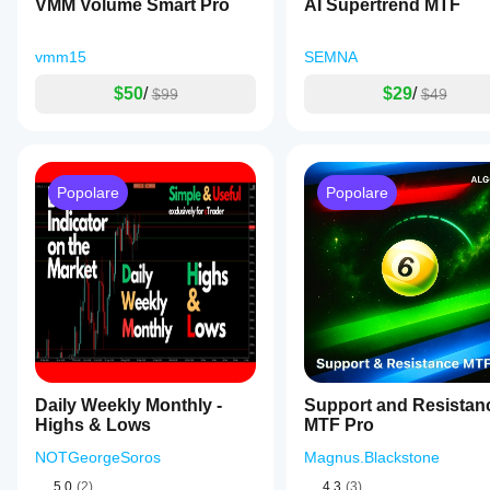
VMM Volume Smart Pro
AI Supertrend MTF
vmm15
SEMNA
$50
/
$29
/
$99
$49
Popolare
Popolare
Daily Weekly Monthly -
Support and Resistan
Highs & Lows
MTF Pro
NOTGeorgeSoros
Magnus.Blackstone
5.0
(2)
4.3
(3)