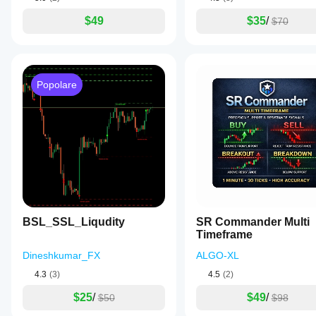
$49
$35
/
$70
Popolare
BSL_SSL_Liqudity
SR Commander Multi
Timeframe
Dineshkumar_FX
ALGO-XL
4.3
(3)
4.5
(2)
$25
/
$49
/
$50
$98