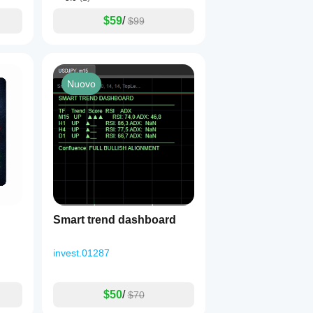
$59
/
$99
Nuovo
Smart trend dashboard
invest.01287
$50
/
$70