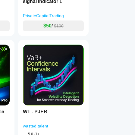
signal indicator 1
PrivateCapitalTrading
$50
/
$100
ce
WT - PJER
wasted.talent
5.0
(1)