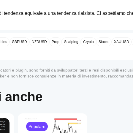
 di tendenza equivale a una tendenza rialzista. Ci aspettiamo che 
ea di tendenza equivale a una tendenza ribassista. Ci aspettiamo c
ort.
ties
GBPUSD
NZDUSD
Prop
Scalping
Crypto
Stocks
XAUUSD
imeframe.
sa del volume che quotano.
 elevato.
uella manuale?
dicatori e plugin, sono forniti da sviluppatori terzi e resi disponibili escl
la tendenza basata su massimi e minimi. Di conseguenza, forni
oker e non fornisce consulenze in materia di investimento, raccomandaz
 cambia attraverso diverse fasi di mercato. Può variare, essend
. Qui non ci sono livelli di esaurimento, poiché non viene analizz
1
i anche
e per cui abbiamo deviazioni. Per impostazione predefinita, vien
Popolare