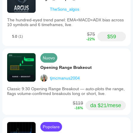
TheSons_algos
The hundred-eyed trend panel: EMA+MACD+ADX bias across
10 symbols and 6 timeframes, live.
$75
$59
5.0
(1)
-22%
Nuovo
Opening Range Brakeout
tjmcmanus2004
Classic 9:30 Opening Range Breakout — auto-plots the range,
flags volume-confirmed breakouts long or short, live.
$119
da $21/mese
-16%
Popolare