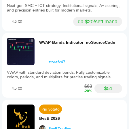
Next-gen SMC + ICT strategy. Institutional signals, A+ scoring,
and precision entries built for modern markets.
da $20/settimana
4.5
(2)
WVAP-Bands Indicator_noSourceCode
storefx47
VWAP with standard deviation bands. Fully customizable
colors, periods, and multipliers for precise trading signals
$63
$51
4.5
(2)
-20%
Più votato
BvsB 2026
BvsBTrading