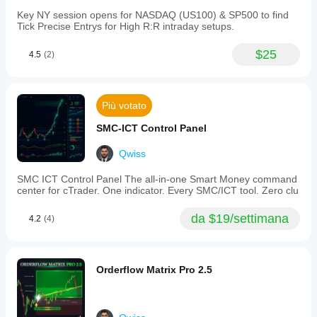
providing
clear
Key NY session opens for NASDAQ (US100) & SP500 to find
zones
Tick Precise Entrys for High R:R intraday setups.
for
entry,
$25
4.5
(2)
stop-
loss,
and
take-
profit.
Più votato
Designed
for
SMC-ICT Control Panel
futures,
forex,
Qwiss
cryptocurrencies,
and
SMC ICT Control Panel The all-in-one Smart Money command
indices,
center for cTrader. One indicator. Every SMC/ICT tool. Zero clu
it
supports
any
da $19/settimana
4.2
(4)
timeframe
and
aims
to
Orderflow Matrix Pro 2.5
help
traders
enter
after