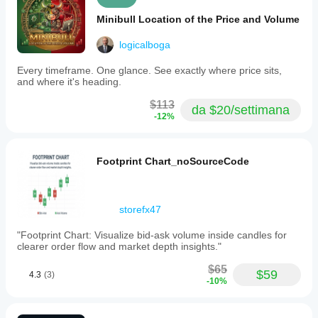
Minibull Location of the Price and Volume
logicalboga
Every timeframe. One glance. See exactly where price sits,
and where it's heading.
$113
da $20/settimana
-12%
Footprint Chart_noSourceCode
storefx47
"Footprint Chart: Visualize bid-ask volume inside candles for
clearer order flow and market depth insights."
$65
$59
4.3
(3)
-10%