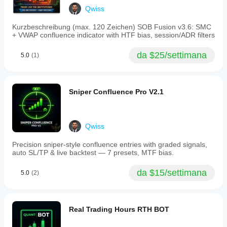
Struttura
Qwiss
del
mercato
Kurzbeschreibung (max. 120 Zeichen) SOB Fusion v3.6: SMC
(SMC)
+ VWAP confluence indicator with HTF bias, session/ADR filters
Tipo
da $25/settimana
di
5.0
(1)
output
Visualizzazione
Sniper Confluence Pro V2.1
Requisiti
per i
dati
Dati sui tick
Qwiss
Segnali
Precision sniper-style confluence entries with graded signals,
supportati
auto SL/TP & live backtest — 7 presets, MTF bias.
Intervallo di apertura della sessione
Inversione
Rottura
da $15/settimana
5.0
(2)
Real Trading Hours RTH BOT