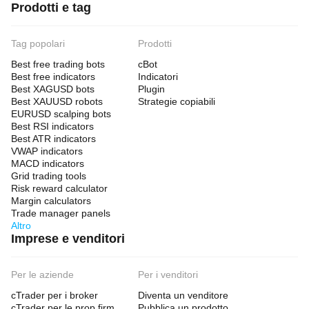
Prodotti e tag
Tag popolari
Prodotti
Best free trading bots
cBot
Best free indicators
Indicatori
Best XAGUSD bots
Plugin
Best XAUUSD robots
Strategie copiabili
EURUSD scalping bots
Best RSI indicators
Best ATR indicators
VWAP indicators
MACD indicators
Grid trading tools
Risk reward calculator
Margin calculators
Trade manager panels
Altro
Imprese e venditori
Per le aziende
Per i venditori
cTrader per i broker
Diventa un venditore
cTrader per le prop firm
Pubblica un prodotto