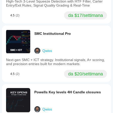
breakouts
High-Tech 3-Level Squeeze Detection with HTF Filter, Carter
and
Entry/Exit Rules, Signal Quality Grading & Real-Time
stop-
loss
da $17/settimana
4.5
(2)
hunts;
and
the
distribution
phase
SMC Institutional Pro
where
price
moves
decisively
Qwiss
in
the
Next-gen SMC + ICT strategy. Institutional signals, A+ scoring,
intended
and precision entries built for modern markets.
direction.
The
indicator
da $20/settimana
4.5
(2)
projects
a
price
target
Powells Key levels 4H Candle closures
box
indicating
likely
distribution
Qwiss
levels,