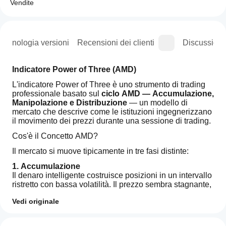
Vendite
Cronologia versioni
Recensioni dei clienti
Discussioni
Indicatore Power of Three (AMD)
L'indicatore Power of Three è uno strumento di trading 
professionale basato sul 
ciclo AMD — Accumulazione, 
Manipolazione e Distribuzione
 — un modello di 
mercato che descrive come le istituzioni ingegnerizzano 
il movimento dei prezzi durante una sessione di trading.
Cos'è il Concetto AMD?
Il mercato si muove tipicamente in tre fasi distinte:
1. Accumulazione
Il denaro intelligente costruisce posizioni in un intervallo 
ristretto con bassa volatilità. Il prezzo sembra stagnante, 
ma la liquidità viene preparata.
Vedi originale
2. Manipolazione
Come
Il prezzo viene spinto deliberatamente sopra o sotto 
Riepilogo AI
posso
Recensioni: 2