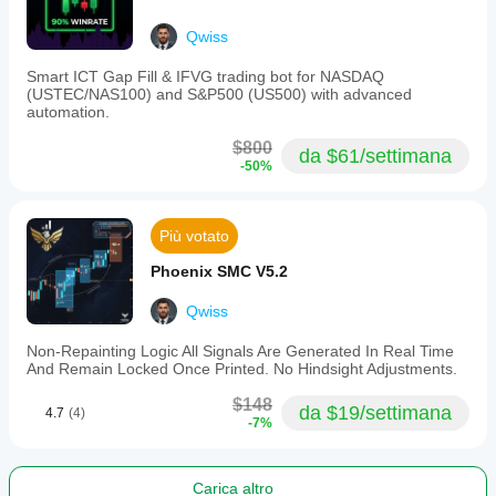
Qwiss
Smart ICT Gap Fill & IFVG trading bot for NASDAQ
(USTEC/NAS100) and S&P500 (US500) with advanced
automation.
$800
da $61/settimana
-50%
Più votato
Phoenix SMC V5.2
Qwiss
Non-Repainting Logic All Signals Are Generated In Real Time
And Remain Locked Once Printed. No Hindsight Adjustments.
$148
da $19/settimana
4.7
(4)
-7%
Carica altro