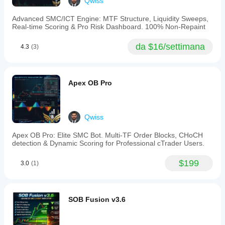
Qwiss
stop-
hunts,
avoid
Advanced SMC/ICT Engine: MTF Structure, Liquidity Sweeps,
false
Real-time Scoring & Pro Risk Dashboard. 100% Non-Repaint
breakouts,
and
da $16/settimana
4.3
(3)
target
institutional
price
moves.
The
Apex OB Pro
indicator
requires
tick
data
Qwiss
and
outputs
Apex OB Pro: Elite SMC Bot. Multi-TF Order Blocks, CHoCH
visual
detection & Dynamic Scoring for Professional cTrader Users.
signals
aligned
with
$199
3.0
(1)
market
structure
concepts.
SOB Fusion v3.6
Profilo indicatore
Categoria
indicatore