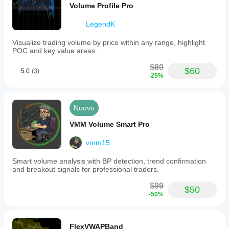
Volume Profile Pro
LegendK
Visualize trading volume by price within any range, highlight
POC and key value areas.
$80
$60
5.0
(3)
-25%
Nuovo
VMM Volume Smart Pro
vmm15
Smart volume analysis with BP detection, trend confirmation
and breakout signals for professional traders.
$99
$50
-50%
FlexVWAPBand