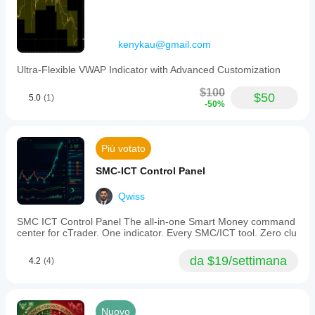
kenykau@gmail.com
Ultra-Flexible VWAP Indicator with Advanced Customization
$100
$50
5.0
(1)
-50%
Più votato
SMC-ICT Control Panel
Qwiss
SMC ICT Control Panel The all-in-one Smart Money command
center for cTrader. One indicator. Every SMC/ICT tool. Zero clu
da $19/settimana
4.2
(4)
Nuovo