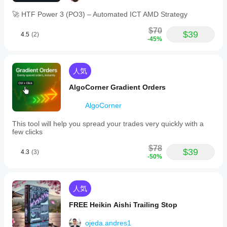
version
クラ
ん。
すか？
without
ウド
🚀 HTF Power 3 (PO3) – Automated ICT AMD Strategy
お使
detailed
cBotのク
また
いに
cBot
functionality
ラウド実
はロ
$70
$39
なっ
or
4.5
(2)
のパ
行はすべ
ーカ
-45%
たこ
supported
フォ
ての
ルの
markets
とが
cTrader
ーマ
イン
specified.
ある
アプリで
ンス
スタ
It
方
人気
サポート
does
ンス
をテ
は、
されてい
not
を開
スト
AlgoCorner Gradient Orders
ぜひ
include
ますが、
始し
する
レビ
information
ローカル
ま
AlgoCorner
には
ュー
on
実行は
す。
をお
trading
どう
cTrader
This tool will help you spread your trades very quickly with a
strategies,
願い
すれ
Windows
few clicks
timeframes,
しま
ばよ
と
risk
す。
cTrader
いで
$78
management
$39
4.3
(3)
Macでし
parameters,
す
-50%
or
かサポー
か？
compatible
トされて
以前に取
brokers.
いませ
より
引をした
人気
The
ん。
良い
bot’s
ことのな
FREE Heikin Aishi Trailing Stop
core
結果
いデモ口
features,
座でcBot
を得
trade
ojeda.andres1
を実行