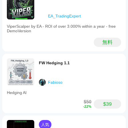
EA_TradingExpert
ViperScalper by EA - ROI of over 3.000% within a year - free
DemoVersion
無料
FW Hedging 1.1
Fabioso
Hedging AI
$50
$39
-22%
人気