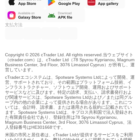
支払方法
Copyright © 2026 cTrader Ltd. All rights reserved.
当ウェブサイト
（ctrader.com）は、cTrader Ltd（78 Spyrou Kyprianou, Magnum
Business Center, 3rd Floor, 3076 Limassol Cyprus）が所有し、運
営しています。
cTraderエコシステムは、Spotware Systems Ltdによって開発、運
営、サポートされており、その範囲はプラットフォーム技術、イ
ンフラストラクチャー、ソフトウェア開発、運用およびサポート
サービスなどに及びます。特定の請求、支払い、請求書発行およ
び関連サービスは、Spotware Systems Ltdおよび／または同グル
ープ内の他の企業によって提供される場合があります。これにつ
いては、会計時、請求書、または適用される規約に記載されてい
ます。Spotware Systems Ltdは、キプロス共和国で法人登録され
た有限責任会社であり、登録住所は78 Spyrou Kyprianou,
Magnum Business Center, 3rd Floor, 3076 Limassol Cyprus、法
人登録番号はHE301668です。
米国の市民と居住者は、cTrader Ltdが提供するサービスをご利用
いただけません。また、弊社のWebサイトに掲載されている情報