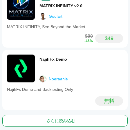
MATRIX INFINITY v2.0
Goulart
MATRIX INFINITY, See Beyond the Market.
$90
$49
-46%
NajihFx Demo
Noeraanie
NajihFx Demo and Backtesting Only
無料
さらに読み込む