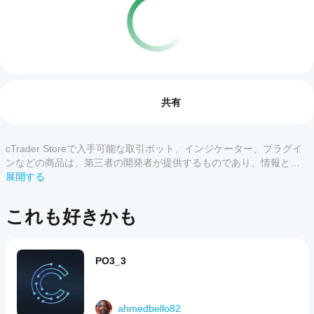
cBot
AIによる概要
を開
レビュー: 0
Martingale2
始す
共有
is
a
るに
trading
はど
bot
うす
cTrader Storeで入手可能な取引ボット、インジケーター、プラグイ
カスタマーレビュー
designed
れば
for
ンなどの商品は、第三者の開発者が提供するものであり、情報と技
automated
よい
術の取得のみを目的としてご利用いただけます。cTrader Storeはブ
展開する
すべて
5
4
3
2
market
です
ローカーではなく、投資助言や個人的な推奨を行うことも、将来の
operations.
か？
パフォーマンスを保証することもありません。
The
この
これも好きかも
product
cBot
商品
どの
description
をイ
には
is
cTrader
ンス
まだ
minimal,
アプリ
トー
レビ
PO3_3
indicating
ルし
がcBot
ュー
it
た
をサポ
is
があ
ら、
a
ートし
りま
その
test
ahmedbello82
ていま
せ