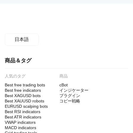
日本語
商品＆タグ
人気のタグ
商品
Best free trading bots
cBot
Best free indicators
インジケーター
Best XAGUSD bots
プラグイン
Best XAUUSD robots
コピー戦略
EURUSD scalping bots
Best RSI indicators
Best ATR indicators
VWAP indicators
MACD indicators