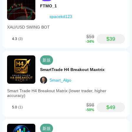
FTMO_1
spacekd123
XAU/USD SWING BOT
$59
$39
4.3
(3)
-34%
新規
SmartTrade H4 Breakout Maxtrix
Smart_Algo
Smart Trade H4 Breakout Matrix (lower trader, higher
accuracy)
$98
$49
5.0
(1)
-50%
新規