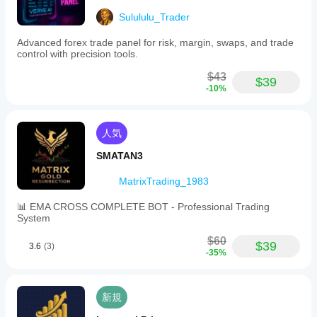
実際
の使
Sulululu_Trader
用状
Advanced forex trade panel for risk, margin, swaps, and trade
況で
control with precision tools.
のパ
フォ
$43
ーマ
$39
-10%
ンス
を理
解す
るの
人気
に役
SMATAN3
立ち
ま
MatrixTrading_1983
す。
📊 EMA CROSS COMPLETE BOT - Professional Trading
System
$60
$39
3.6
(3)
-35%
新規