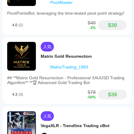
ォー
か？
PivotMaster
ックテス
マン
cBot
トできま
スを
cBot
PivotPointsBot, leveraging the time-tested pivot point strategy!
はデ
す。
大幅
はす
フォ
$40
に向
べて
$39
ルト
4.0
(2)
-3%
上さ
のパ
の口
せる
ラメ
座で
こと
ータ
同じ
がで
ーで
人気
パフ
きま
開始
ォー
す。
Matrix Gold Resurrection
する
マン
こと
スを
MatrixTrading_1983
も、
発揮
提供
## **Matrix Gold Resurrection - Professional XAUUSD Trading
しま
され
Algorithm** **🏆 Advanced Gold Trading Bot
た
す
最
適化
か？
$78
$39
4.3
(3)
ファ
パフ
-50%
イル
ォー
を使
マン
用す
スは
人気
るこ
ブロ
とも
ーカ
VegaXLR - Trendline Trading cBot
でき
ーの
ま