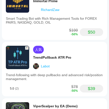
Immortal Prime
RichardZaw
Smart Trading Bot with Rich Management Tools for FOREX
PAIRS, NASDAQ, GOLD, OIL
$100
$50
-50%
人気
TrendPullback ATR Pro
Labot
Trend-following with deep pullbacks and advanced risk/position
management.
$78
$39
5.0
(2)
-50%
ViperScalper by EA (Demo)