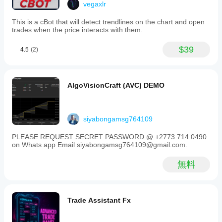
条
vegaxlr
す。
件、
スプ
This is a cBot that will detect trendlines on the chart and open
レッ
trades when the price interacts with them.
ド、
執行
$39
4.5
(2)
品質
によ
って
異な
AlgoVisionCraft (AVC) DEMO
る場
合が
あり
ま
siyabongamsg764109
す。
ボッ
PLEASE REQUEST SECRET PASSWORD @ +2773 714 0490
on Whats app Email siyabongamsg764109@gmail.com.
トを
ご自
身の
無料
環境
でテ
スト
する
Trade Assistant Fx
こと
で、