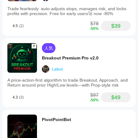
るた
frequency,
し、時間
めに
and
Trade fearlessly: auto-adjusts stops, manages risk, and locks
をかけて
analysis
cBot
profits with precision. Free for early users🚀 now -80%
そのアク
methods
の設
ティビテ
are
$78
定を
$39
not
4.5
(2)
ィを監視
-50%
最適
detailed.
します。
化す
さまざま
取引プロフィール
べき
な市場環
人気
境で一貫
です
性、ドロ
か？
Breakout Premium Pro v2.0
ーダウ
ブロ
ン、およ
cBot
ーカ
Labot
び動作に
を実
ーと
ご注目く
行す
市況
A price-action-first algorithm to trade Breakout, Approach, and
ださい。
に合
る前
Return around prior High/Low levels—with Prop-style risk
cTrader
わせ
にパ
Windows
$97
て
ラメ
$49
4.3
(3)
と
-50%
cBot
ータ
cTrader
を
最
ーを
Macで
適化
は、過去
調整
する
PivotPointBot
の市場デ
すべ
こと
ータを使
きで
で、
用して
す
パフ
cBotをバ