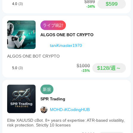
$899
$599
list
4.0
(3)
-34%
of
economic
events
to
ライブ統計
avoid
are
ALGOS ONE BOT CRYPTO
available
to
taniKmaster1970
support
proper
ALGOS ONE BOT CRYPTO
operation
and
$1000
capital
$128/週～
5.0
(3)
protection.
-15%
取引プロフィール
新規
SPR Trading
MOHD-iKCodingHUB
Elite XAUUSD cBot. 8+ years of expertise: ATR-based volatility,
risk protection. Strictly 10 licenses