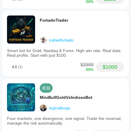
-50%
品質
mechanism.
によ
Risk
って
management
features
異な
FurtadoTrader
include
る場
automatic
合が
cancellation
あり
of
ま
irafaelfurtado
opposing
す。
orders,
ボッ
Smart bot for Gold, Nasdaq & Forex. High win rate. Real data.
limits
Real profits. Start with just $100.
トを
on
the
ご自
$2000
number
身の
$1000
4.0
(1)
of
-50%
環境
trades,
でテ
and
スト
optional
する
新規
end-
こと
of-
で、
MiniBullGoldVsIndicesBot
day
position
実際
closure.
の使
logicalboga
The
用状
cBot
Four markets, one divergence, one signal. Trade the reversal,
況で
provides
manage the risk automatically
のパ
detailed
フォ
activity