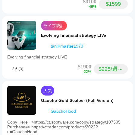
$3100
$1599
-49%
ライブ統計
Evolving financial strategy LIVe
taniKmaster1970
Evolving financial strategy LIVE
$1900
$225/週～
3.6
(3)
-22%
人気
Gaucho Gold Scalper (Full Version)
GauchoHood
Copy Here =>https://ct.spotware.com/copy/strategy/107505
Purchase=> https://ctrader.com/products/2022?
u=GauchoHood