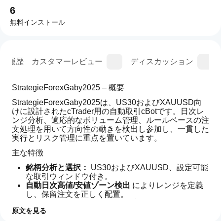
6
無料インストール
ン履歴
カスタマーレビュー
ディスカッション
StrategieForexGaby2025 – 概要
StrategieForexGaby2025は、US30およびXAUUSD向
けに設計されたcTrader用の自動取引cBotです。日次レ
ンジ分析、適応的なボリューム管理、ルールベースの注
文処理を用いて方向性の動きを検出し参加し、一貫した
実行とリスク管理に重点を置いています。
主な特徴
銘柄分析と選択：
 US30およびXAUUSD、設定可能
な取引ウィンドウ付き。
自動日次高値/安値ゾーン検出
 によりレンジを定義
し、保留注文を正しく配置。
インテリジェントな注文オープン：
 レンジの端での
原文を見る
Buy StopおよびSell Stop、TP/SLは現在のボラティ
リティから算出。