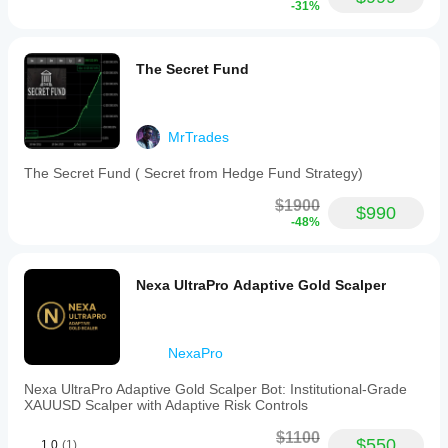
の口
-31%
せる
market
ラメ
座で
こと
volatility,
ータ
同じ
and
がで
ーで
パフ
dynamic
きま
The Secret Fund
開始
volume
ォー
す。
する
adjustments
マン
こと
with
スを
も、
an
MrTrades
発揮
optional
提供
boost
しま
され
The Secret Fund ( Secret from Hedge Fund Strategy)
feature
た
す
最
on
適化
か？
$1900
strong
$990
ファ
signals.
パフ
-48%
イル
Position
ォー
を使
management
マン
用す
is
スは
Nexa UltraPro Adaptive Gold Scalper
enhanced
るこ
ブロ
by
とも
ーカ
partial
でき
ーの
profit-
ま
条
taking
NexaPro
す。
and
件、
an
スプ
Nexa UltraPro Adaptive Gold Scalper Bot: Institutional-Grade
ATR-
レッ
XAUUSD Scalper with Adaptive Risk Controls
based
ド、
trailing
$1100
執行
$550
stop
1.0
(1)