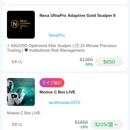
とが
ければcBotを稼働させたままで問題ありません。
cTrader
ーマ
イン
daily
ある
cBotは自動的に次のセッションの準備をします。高
アプリで
ンス
スタ
range
方
リスクイベントがある場合は、手動でcBotを停止し
サポート
analysis
ンス
をテ
Nexa UltraPro Adaptive Gold Scalper II
は、
てください。
されてい
and
を開
スト
ぜひ
uses
ますが、
始し
する
レビ
adaptive
ローカル
ま
には
ュー
volume
実行は
す。
NexaPro
をお
management
どう
cTrader
alongside
願い
すれ
Windows
⚡ XAUUSD-Optimized Elite Scalper | 🕒 15-Minute Precision
advanced
しま
ばよ
と
Trading | 🛡️ Institutional Risk Management
order
す。
cTrader
いで
handling
Macでし
$1300
to
す
$650
5.0
(1)
optimize
かサポー
-50%
か？
trade
トされて
以前に取
execution
いませ
より
引をした
and
ん。
良い
ライブ統計
risk
ことのな
control.
結果
いデモ口
Motive C Bot LIVE
Key
座でcBot
を得
functionalities
を実行
るた
include
taniKmaster1970
し、時間
めに
automatic
をかけて
identification
cBot
Motive C Bot LIVE
そのアク
of
の設
ティビテ
daily
$1850
定を
$225/週～
high
3.0
(1)
ィを監視
-19%
最適
and