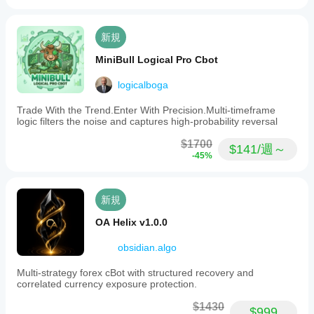
します。
low
化す
さまざま
zones
べき
な市場環
to
新規
境で一貫
です
define
性、ドロ
か？
trading
MiniBull Logical Pro Cbot
ーダウ
ranges,
ブロ
ン、およ
intelligent
cBot
ーカ
logicalboga
placement
び動作に
を実
ーと
of
ご注目く
行す
市況
Trade With the Trend.Enter With Precision.Multi-timeframe
Buy
ださい。
に合
る前
logic filters the noise and captures high-probability reversal
Stop
cTrader
わせ
and
にパ
Windows
$1700
Sell
て
ラメ
$141/週～
と
Stop
-45%
cBot
ータ
cTrader
orders
を
最
ーを
Macで
at
適化
range
は、過去
調整
する
新規
edges
の市場デ
すべ
こと
with
ータを使
きで
で、
OA Helix v1.0.0
take
用して
す
パフ
profit
cBotをバ
and
ォー
か？
obsidian.algo
ックテス
stop
マン
cBot
トできま
loss
スを
cBot
Multi-strategy forex cBot with structured recovery and
はデ
す。
levels
correlated currency exposure protection.
大幅
はす
フォ
adjusted
に向
べて
ルト
for
$1430
上さ
$999
current
のパ