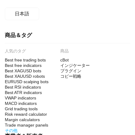
日本語
商品＆タグ
人気のタグ
商品
Best free trading bots
cBot
Best free indicators
インジケーター
Best XAGUSD bots
プラグイン
Best XAUUSD robots
コピー戦略
EURUSD scalping bots
Best RSI indicators
Best ATR indicators
VWAP indicators
MACD indicators
Grid trading tools
Risk reward calculator
Margin calculators
Trade manager panels
その他