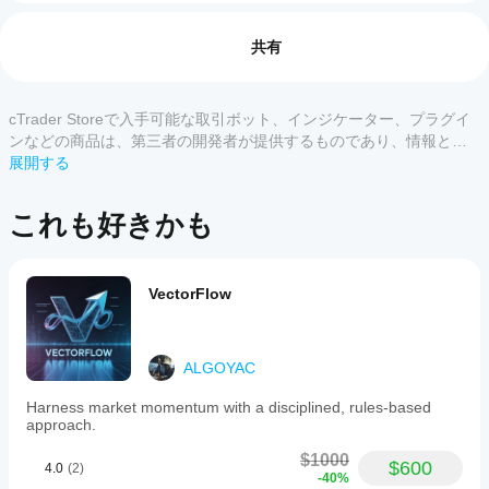
cBot
AIによる概要
適応的ボリューム管理
 資格のあるシグナルに対する
を開
レビュー: 0
StrategieForexGaby2025
オプションの追加モード付き。
始す
共有
is
ポジション管理
 部分決済およびATRベースのトレー
an
るに
リングストップによる管理。
automated
はど
リスク管理：
 反対注文の自動キャンセル、取引回数
trading
うす
制限、オプションの終日ポジションクローズ。
cTrader Storeで入手可能な取引ボット、インジケーター、プラグイ
カスタマーレビュー
robot
れば
詳細な活動ログ
 とチャート上の視覚的フィードバッ
(cBot)
ンなどの商品は、第三者の開発者が提供するものであり、情報と技
for
よい
ク。
術の取得のみを目的としてご利用いただけます。cTrader Storeはブ
展開する
すべて
5
4
3
2
the
です
ローカーではなく、投資助言や個人的な推奨を行うことも、将来の
ユーザーガイド＆経済イベント推奨事項
cTrader
か？
パフォーマンスを保証することもありません。
platform,
この
これも好きかも
最適な運用と資本保護のために、以下のルールを守って
specifically
cBot
商品
どの
ください：
designed
をイ
には
to
cTrader
ンス
まだ
主要なマクロ経済指標発表時（例：雇用統計、政策
trade
アプリ
トー
レビ
金利決定、インフレ速報）にはcBotの稼働を避けて
VectorFlow
US30
ルし
がcBot
ュー
and
ください。これらは異常なボラティリティ、ギャッ
た
をサポ
XAUUSD
があ
プ、スリッページを引き起こす可能性があります。
ら、
instruments.
ートし
りま
毎日経済カレンダーを確認し、高リスクのセッショ
その
It
ALGOYAC
ていま
せ
ン中は活動を避けてください。
operates
クラ
ん。
すか？
完全なユーザーガイドと回避すべき経済イベントの
by
ウド
Harness market momentum with a disciplined, rules-based
お使
最新リストは、リクエストに応じて提供されます。
detecting
cBotのク
また
approach.
いに
cBot
毎日、取引期間終了後にポジションをクローズし、
strong
ラウド実
はロ
なっ
翌日の経済カレンダーを確認してガイドに記載され
directional
のパ
行はすべ
$1000
ーカ
$600
たこ
movements
4.0
(2)
た高リスクイベントがないか確認してください。な
フォ
ての
-40%
ルの
through