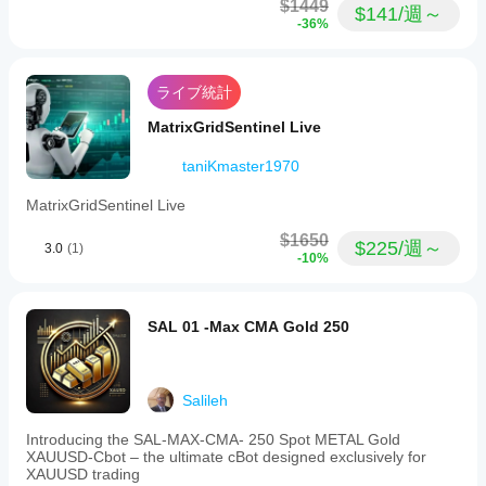
$1449
ーマ
$141/週～
logging
-36%
ンス
and
visual
を理
feedback
解す
directly
るの
ライブ統計
on
に役
the
MatrixGridSentinel Live
立ち
trading
ま
chart.
taniKmaster1970
す。
For
effective
MatrixGridSentinel Live
use,
it
$1650
is
$225/週～
3.0
(1)
recommended
-10%
to
avoid
running
SAL 01 -Max CMA Gold 250
the
robot
during
major
economic
Salileh
news
releases
Introducing the SAL-MAX-CMA- 250 Spot METAL Gold
due
XAUUSD-Cbot – the ultimate cBot designed exclusively for
to
XAUUSD trading
potential