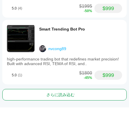
$1995
$999
5.0
(4)
-50%
Smart Trending Bot Pro
nvcong89
high-performance trading bot that redefines market precision!
Built with advanced RSI, TEMA of RSI, and..
$1800
$999
5.0
(1)
-45%
さらに読み込む