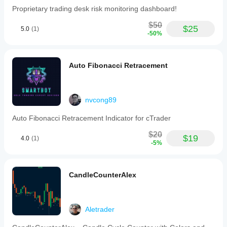
主要なピボットポイント、スイングの方向と大きさ、そ
Proprietary trading desk risk monitoring dashboard!
して銘柄と時間枠に特化した文脈的なガイダンスを即座
に視覚的に提供します。すべてが自動化され、最新で、
$50
$25
5.0
(1)
あらゆる資産や市場環境にカスタマイズ可能です。
-50%
注意：cTraderの制限により、インジケーターは新しい
パネルに配置するオプションを表示しますが、そのサイ
Auto Fibonacci Retracement
ズと機能のため新しいパネルで表示できないため適用さ
れません。また、価格がピボット矢印から離れすぎてユ
ーザーに混乱を招く場合は、ユーザーが手動で価格の表
示・非表示を選択できます。
nvcong89
ピボットでのサウンド/アラート信号や小さなスイング
Auto Fibonacci Retracement Indicator for cTrader
の動的フィルタリングなど、さらなるカスタマイズが必
要な場合は、お気軽にお知らせください！
$20
$19
4.0
(1)
-5%
CandleCounterAlex
Aletrader