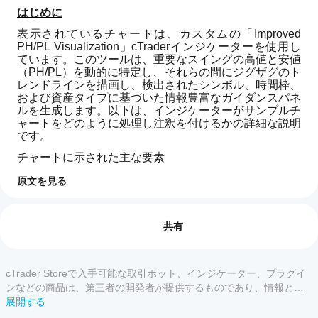
はじめに
表示されているチャートは、カスタムの「Improved 
PH/PL Visualization」cTraderインジケーターを使用し
ています。このツールは、重要なスイングの高値と安値
（PH/PL）を動的に特定し、それらの間にジグザグのト
レンドラインを描画し、検出されたシンボル、時間枠、
および資産タイプに基づいた情報豊富なガイダンスパネ
ルを生成します。以下は、インジケーターがサンプルチ
ャートをどのように処理し注釈を付けるかの詳細な説明
です。
チャートに示された主な要素
1. 
ピボットハイ（PH）とピボットロー（PL）
原文を見る
インジケーターのプロフィール
イン
ピボットハイ
：緑色の下向き矢印とバーの上にそれ
ジケ
ぞれの高値価格でマークされています。
レビュー: 0
ピボットロー
：赤色の上向き矢印とバーの下にそれ
ータ
共有
ぞれの安値価格でマークされています。
ーの
使用されるロジック
：PHは、バーの高値がその前
使用
後の「ルックバック」バーの高値よりも高い場合に
を開
cTrader Storeで入手可能な取引ボット、インジケーター、プラグイ
カスタマーレビュー
発生し、PLは同様に安値で定義されます。
始す
ンなどの商品は、第三者の開発者が提供するものであり、情報と技
ルックバック設定
：コードとチャートではルックバ
るに
術の取得のみを目的としてご利用いただけます。cTrader Storeはブ
展開する
ックが5に設定されており、日次データに適した堅
すべて
5
4
3
2
はど
牢なスイング検出を実現しています。
ローカーではなく、投資助言や個人的な推奨を行うことも、将来の