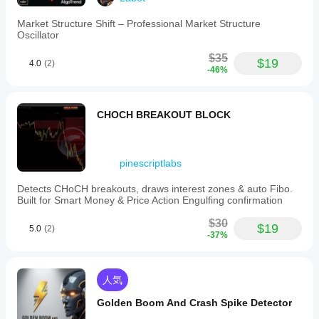
Market Structure Shift – Professional Market Structure
Oscillator
$35
$19
4.0
(2)
-46%
CHOCH BREAKOUT BLOCK
pinescriptlabs
Detects CHoCH breakouts, draws interest zones & auto Fibo.
Built for Smart Money & Price Action Engulfing confirmation
$30
$19
5.0
(2)
-37%
人気
Golden Boom And Crash Spike Detector