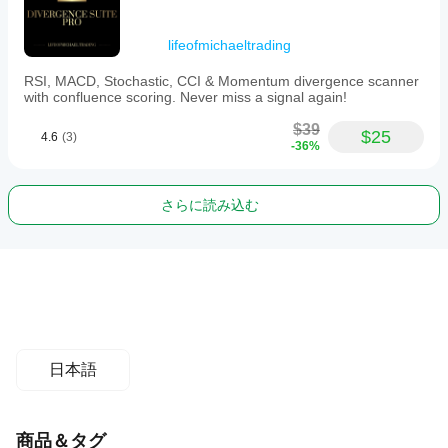
lifeofmichaeltrading
RSI, MACD, Stochastic, CCI & Momentum divergence scanner
with confluence scoring. Never miss a signal again!
$39
$25
4.6
(3)
-36%
さらに読み込む
日本語
商品＆タグ