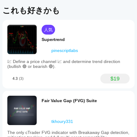
うす
パフォーマンスを保証することもありません。
この
2. 
価格ラベル
これも好きかも
れば
商品
よい
表示の切り替え可能
：各PH/PLマーカーに付随する
には
です
価格ラベルは、インジケーターのパラメーターで表
まだ
か？
示・非表示を切り替えられます。この例では、明確
レビ
人気
にするために価格が表示されています。
ュー
インジ
Storeの
オフセットの自動調整
：ラベルの位置は、最適な間
Supertrend
があ
ケータ
隔（プリセットまたはカスタム）を用いてアルゴリ
インジ
りま
ーをイ
ズム的にオフセットされ、テキストがローソク足や
pinescriptlabs
ケータ
せ
ンスト
チャート要素と重ならないようにしています。
ん。
ールし
ーをサ
💹 Define a price channel 📈 and determine trend direction
お使
たら、
ポート
3. 
動的ジグザグトレンドライン
(bullish 🟢 or bearish 🔴).
いに
インス
してい
なっ
タンス
視覚化
：青色のジグザグ線が最新かつ重要なPH/PL
るのは
$19
たこ
4.3
(3)
を追加
ポイントをつなぎ、主要な価格スイングの連続を強
どの
とが
する
調します。
cTrader
ある
と、テ
目的
：これによりトレーダーはチャート期間中のト
アプリ
方
クニカ
レンド変化やモメンタムのシフトを視覚的に追跡で
です
Fair Value Gap (FVG) Suite
は、
ル分析
きます。
か？
ぜひ
にイン
4. 
動的ガイダンスパネル
レビ
ジケー
カスタム
イン
ュー
ターを
インジケ
左上のチャートパネルは、主要な設定、検出結果、およ
tkhoury331
をお
使用で
ジケ
ーターは
び使用推奨を要約しています
願い
きるよ
ータ
cTrader
The only cTrader FVG indicator with Breakaway Gap detection,
しま
このチャートでのインジケーターの動作
うにな
Windows
ーを