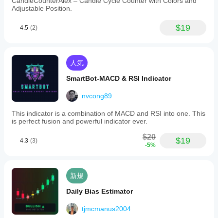
CandleCounterAlex – Candle Cycle Counter with Colors and
Adjustable Position.
$19
4.5
(2)
人気
SmartBot-MACD & RSI Indicator
nvcong89
This indicator is a combination of MACD and RSI into one. This
is perfect fusion and powerful indicator ever.
$20
$19
4.3
(3)
-5%
新規
Daily Bias Estimator
tjmcmanus2004