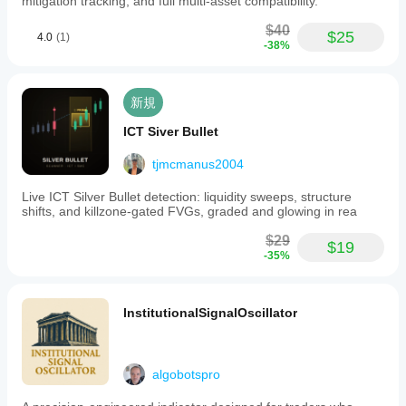
mitigation tracking, and full multi-asset compatibility.
す。
りま
と
テス
段階的な説明：
す。
cTrader
$40
トす
$25
4.0
(1)
Macでの
スイングの特定
:
-38%
るに
み利用可
インジケーターは初期化後、各日次バーをスキャン
はど
能です。
し、前後5バーの高値と安値を比較してPHとPLを特
うす
定します。
新規
れば
マーカーの配置
:
よい
PHとPLは色付きの矢印でマークされ、それに対応
ICT Siver Bullet
です
する価格ラベルは明瞭さを保つために最適な距離に
か？
配置されます。
tjmcmanus2004
トレンドの視覚化
:
さま
イン
アルゴリズムは最新の10個のピボット（PH/PL、設
Live ICT Silver Bullet detection: liquidity sweeps, structure
ざま
ジケ
定可能）を選択し、それらを青い線でつなぎ、市場
shifts, and killzone-gated FVGs, graded and glowing in rea
な通
の主要なスイングをマッピングしトレンド認識を支
ータ
貨ペ
$29
援します。
アや
ーの
$19
-35%
パラメータパネル
:
期間
パラ
表示パネルは資産タイプ（ここではXAUUSD、
に
イ
メー
「貴金属」）の自動検出を確認し、この組み合わせ
ンジ
ター
に対するルックバック、最小バー数、オフセットの
ケー
InstitutionalSignalOscillator
を調
最適推奨値をユーザーに提供します—すべて短時間
ター
整す
表示されます。
を適
べき
スマートな資産適応
:
用
し
です
このインジケーターを他のシンボル（例：フォレッ
algobotspro
て、
クスのエキゾチック、暗号通貨、株価指数）に適用
か？
さま
すると、ガイダンスパネルと検出ロジックが自動的