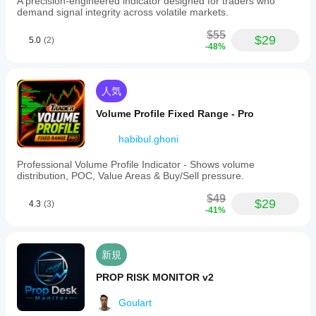
A precision-engineered indicator designed for traders who
ざま
はい。
demand signal integrity across volatile markets.
に調整され、その特定の市場の動きと時間枠に適し
な市
パラメ
たルックバックと最小バー数を設定します。
場環
ーター
$55
クリーンなチャート体験
:
$29
境で
5.0
(2)
を変更
-48%
描画されたすべてのグラフィカルオブジェクト（矢
の挙
するこ
印、トレンドライン、価格ラベル、静的テキスト）
動を
とで、
は、計算ごとにクリアされ再描画され、混雑を避け
ご確
インジ
ます。インジケーターは常に価格チャート上に情報
認く
人気
ケータ
をオーバーレイし、別のパネルには表示しません。
ださ
ーを戦
Volume Profile Fixed Range - Pro
い。
略に適
トレーディングにおける実用的なポイント
応させ
habibul.ghoni
スイング構造の認識
：市場のスイングの連続と大き
ること
さを迅速に読み取ることができます。
ができ
Professional Volume Profile Indicator - Shows volume
エントリー/エグジットの計画
：PH/PLの転換点はト
ます。
distribution, POC, Value Areas & Buy/Sell pressure.
レーリングストップのロジックや潜在的な反転ポイ
ントの予測に利用できます。
$49
$29
4.3
(3)
ユニバーサルな使用
：資産や時間枠に関係なく、イ
-41%
ンジケーターは自己調整し推奨を説明します。
明確でプロフェッショナルなビジュアル
：スマート
なオフセットにより価格の混雑やラベルの重なりが
新規
最小限に抑えられます。
PROP RISK MONITOR v2
まとめ
このチャートは、Improved PH/PL Visualizationの力と
Goulart
明瞭さを示しています。インジケーターはトレーダーに