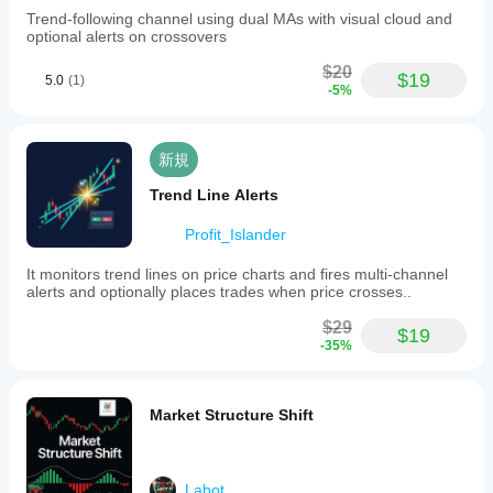
Trend-following channel using dual MAs with visual cloud and
optional alerts on crossovers
$20
$19
5.0
(1)
-5%
新規
Trend Line Alerts
Profit_Islander
It monitors trend lines on price charts and fires multi-channel
alerts and optionally places trades when price crosses..
$29
$19
-35%
Market Structure Shift
Labot