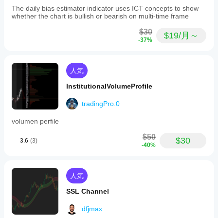
The daily bias estimator indicator uses ICT concepts to show
whether the chart is bullish or bearish on multi-time frame
$30
$19/月～
-37%
人気
InstitutionalVolumeProfile
tradingPro.0
volumen perfile
$50
$30
3.6
(3)
-40%
人気
SSL Channel
dfjmax