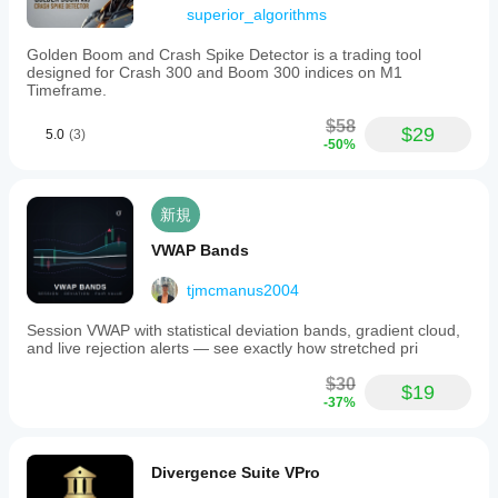
superior_algorithms
Golden Boom and Crash Spike Detector is a trading tool
designed for Crash 300 and Boom 300 indices on M1
Timeframe.
$58
$29
5.0
(3)
-50%
新規
VWAP Bands
tjmcmanus2004
Session VWAP with statistical deviation bands, gradient cloud,
and live rejection alerts — see exactly how stretched pri
$30
$19
-37%
Divergence Suite VPro