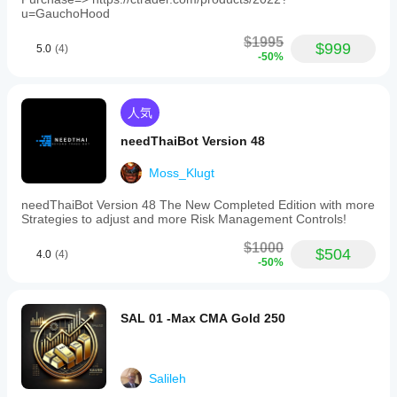
u=GauchoHood
$1995
$999
5.0
(4)
-50%
人気
needThaiBot Version 48
Moss_Klugt
needThaiBot Version 48 The New Completed Edition with more
Strategies to adjust and more Risk Management Controls!
$1000
$504
4.0
(4)
-50%
SAL 01 -Max CMA Gold 250
Salileh