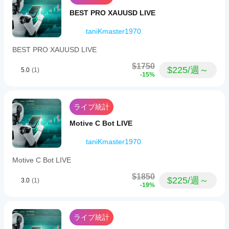
ータを使
きで
で、
用して
す
BEST PRO XAUUSD LIVE
パフ
cBotをバ
ォー
か？
ックテス
taniKmaster1970
マン
cBot
トできま
スを
cBot
はデ
す。
BEST PRO XAUUSD LIVE
大幅
はす
フォ
に向
べて
ルト
$1750
上さ
$225/週～
5.0
(1)
のパ
の口
-15%
せる
ラメ
座で
こと
ータ
同じ
がで
ーで
パフ
きま
ライブ統計
開始
ォー
す。
する
マン
Motive C Bot LIVE
こと
スを
も、
taniKmaster1970
発揮
提供
しま
され
Motive C Bot LIVE
た
す
最
適化
か？
$1850
$225/週～
3.0
(1)
ファ
-19%
パフ
イル
ォー
を使
マン
用す
スは
ライブ統計
るこ
ブロ
とも