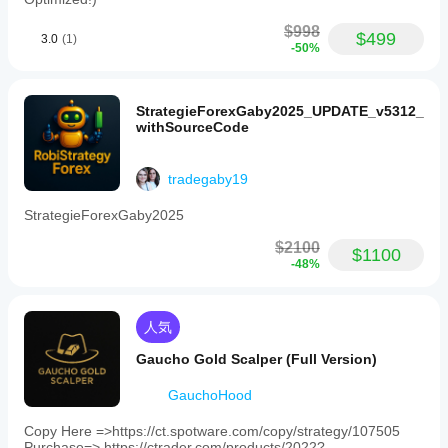
$998
$499
3.0
(1)
-50%
StrategieForexGaby2025_UPDATE_v5312_
withSourceCode
tradegaby19
StrategieForexGaby2025
$2100
$1100
-48%
人気
Gaucho Gold Scalper (Full Version)
GauchoHood
Copy Here =>https://ct.spotware.com/copy/strategy/107505
Purchase=> https://ctrader.com/products/2022?