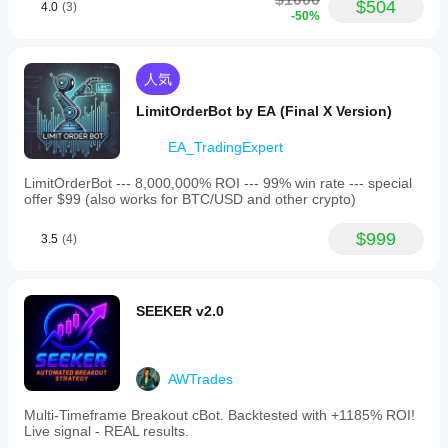
$504
4.0
(3)
-50%
人気
LimitOrderBot by EA (Final X Version)
EA_TradingExpert
LimitOrderBot --- 8,000,000% ROI --- 99% win rate --- special
offer $99 (also works for BTC/USD and other crypto)
$999
3.5
(4)
SEEKER v2.0
AWTrades
Multi‑Timeframe Breakout cBot. Backtested with +1185% ROI!
Live signal - REAL results.