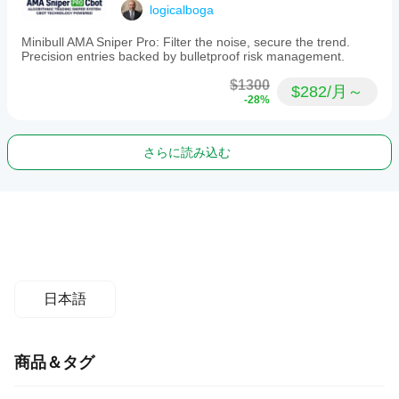
logicalboga
Minibull AMA Sniper Pro: Filter the noise, secure the trend.
Precision entries backed by bulletproof risk management.
$1300
$282/月～
-28%
さらに読み込む
日本語
商品＆タグ