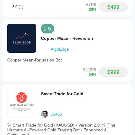
$799
$499
5.0
(1)
-38%
新規
Copper Mean - Reversion
AlgoEdge
Copper Mean-Reversion Bot
$1299
$999
-24%
Smart Trade for Gold
Jo+Jo
🚀 Smart Trade for Gold (XAUUSD) - Version 2.0 🥇 (The
Ultimate AI-Powered Gold Trading Bot - Enhanced &
Optimized!)