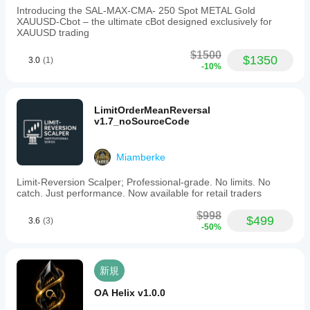
Introducing the SAL-MAX-CMA- 250 Spot METAL Gold
XAUUSD-Cbot – the ultimate cBot designed exclusively for
XAUUSD trading
$1500
$1350
3.0
(1)
-10%
LimitOrderMeanReversal
v1.7_noSourceCode
Miamberke
Limit-Reversion Scalper; Professional-grade. No limits. No
catch. Just performance. Now available for retail traders
$998
$499
3.6
(3)
-50%
新規
OA Helix v1.0.0