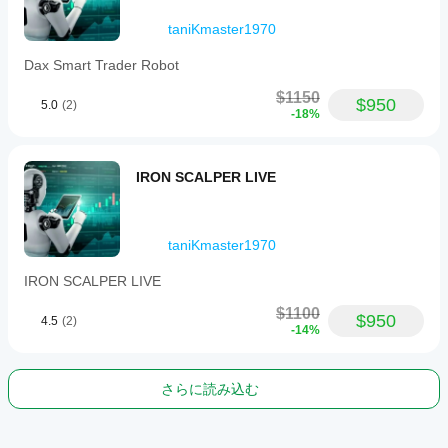
taniKmaster1970
Dax Smart Trader Robot
$1150
$950
5.0
(2)
-18%
IRON SCALPER LIVE
taniKmaster1970
IRON SCALPER LIVE
$1100
$950
4.5
(2)
-14%
さらに読み込む