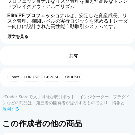
プロフェッショナルなリスク管理を備えた高度なトレン
ドブレイクアウトアルゴリズム
Elite PF プロフェッショナル
は、安定した資産成長、リ
スク管理、機関レベルの実行ロジックを求めるトレーダ
ー向けに設計された高性能自動取引システムです。
トレンド確認済みのブレイクアウト構造を中心に構築さ
原文を見る
れており、動的なボラティリティベースのストップ管理
取引プロフィール
cBot
と厳格なリスク管理メカニズムを組み合わせて、複数の
を開
レビュー: 2
市場状況での一貫性を実現します。
始す
共有
🚀 コア戦略ロジック
るに
5
50 %
はど
Elite PF プロフェッショナルは以下を使用して動作しま
4
50 %
うす
す：
Forex
EURUSD
GBPUSD
XAUUSD
3
0 %
れば
200 EMAトレンド方向フィルター
よい
2
0 %
ADX強度確認
です
1
0 %
前のローソク足構造のブレイクアウト
cTrader Storeで入手可能な取引ボット、インジケーター、プラグイ
か？
ATRベースの適応型ストップロス
ンなどの商品は、第三者の開発者が提供するものであり、情報と技
cBot
動的リスク対リワードモデル
術の取得のみを目的としてご利用いただけます。cTrader Storeはブ
展開する
どの
をイ
ローカーではなく、投資助言や個人的な推奨を行うことも、将来の
この組み合わせにより、取引は確認された方向性のモメ
cTrader
ンス
カスタマーレビュー
ンタムフェーズ中のみ実行され、レンジや低品質な条件
パフォーマンスを保証することもありません。
アプリ
この作成者の他の商品
トー
を回避します。
ルし
がcBot
た
をサポ
すべて
5
4
3
2
📊 主な特徴