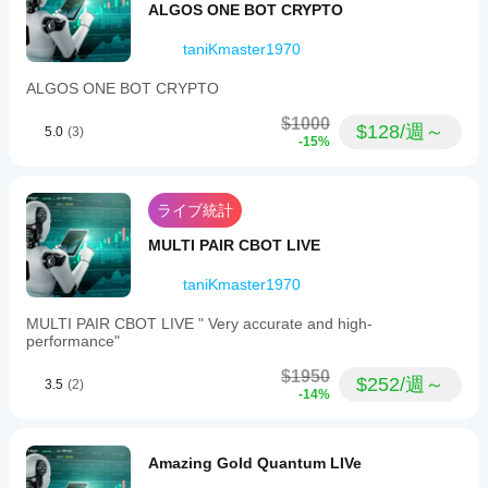
ーカ
ALGOS ONE BOT CRYPTO
でき
ーの
ま
条
taniKmaster1970
す。
件、
スプ
ALGOS ONE BOT CRYPTO
レッ
$1000
ド、
$128/週～
5.0
(3)
-15%
執行
品質
によ
って
ライブ統計
異な
る場
MULTI PAIR CBOT LIVE
合が
あり
taniKmaster1970
ま
す。
MULTI PAIR CBOT LIVE " Very accurate and high-
performance"
ボッ
トを
$1950
ご自
$252/週～
3.5
(2)
-14%
身の
環境
でテ
スト
Amazing Gold Quantum LIVe
する