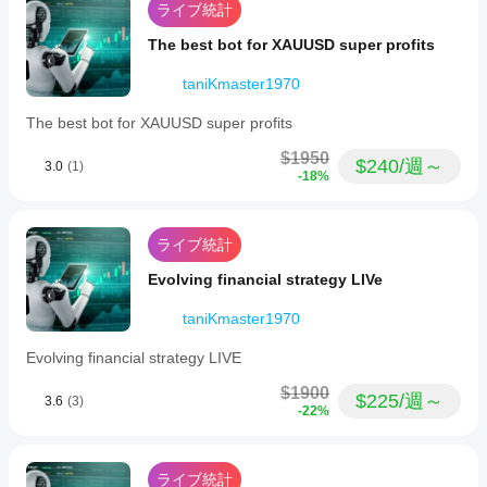
needs a
🎯 対象ユーザー
ライブ統計
calm
座でcBot
を得
プロップファームトレーダー
forward
を実行
るた
The best bot for XAUUSD super profits
test.
プロのマネーマネージャー
し、時間
めに
スイングおよび日中トレーダー
をかけて
cBot
taniKmaster1970
構造化されたエクイティカーブの安定性を求めるト
そのアク
の設
VolatilityBotX
レーダー
ティビテ
The best bot for XAUUSD super profits
定を
ィを監視
⚙ 推奨タイムフレーム
February 21, 2026
最適
します。
$1950
$240/週～
3.0
(1)
化す
さまざま
M15
-18%
This is
べき
な市場環
easier to
M30
judge on
境で一貫
です
H1
H1. A
性、ドロ
か？
ライブ統計
🌍 対応シンボル
sample of
ーダウ
ブロ
13 setups
ン、およ
cBot
Evolving financial strategy LIVe
ーカ
主要な外国為替ペア
with 2
び動作に
を実
higher
ーと
ゴールド（XAUUSD）
ご注目く
timeframe
行す
taniKmaster1970
市況
指数（NAS100、US30、GER40）
ださい。
candles
に合
る前
cTrader
🛡 リスク免責事項
gives a
Evolving financial strategy LIVE
わせ
にパ
cleaner
Windows
て
ラメ
レバレッジをかけた金融商品取引は大きなリスクを伴
read than
と
$1900
cBot
$225/週～
3.6
(3)
い、すべての投資家に適しているわけではありません。
one good
ータ
cTrader
-22%
を
最
result.
過去の成績は将来の結果を保証するものではありませ
ーを
Macで
適化
ん。実際の資金で取引を行う前に、必ずデモ口座でシス
は、過去
調整
する
テムをテストしてください。
の市場デ
すべ
こと
ライブ統計