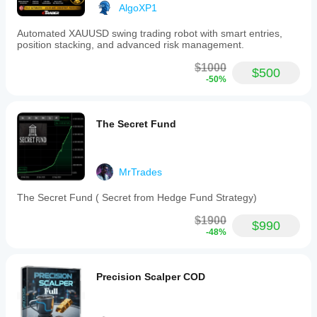
AlgoXP1
Automated XAUUSD swing trading robot with smart entries,
position stacking, and advanced risk management.
$1000
$500
-50%
The Secret Fund
MrTrades
The Secret Fund ( Secret from Hedge Fund Strategy)
$1900
$990
-48%
Precision Scalper COD