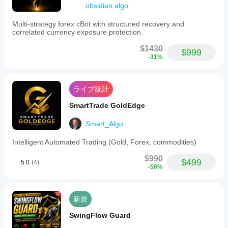
obsidian.algo
Multi-strategy forex cBot with structured recovery and
correlated currency exposure protection.
$1430
$999
-31%
ライブ統計
SmartTrade GoldEdge
Smart_Algo
Intelligent Automated Trading (Gold, Forex, commodities)
$990
$499
5.0
(4)
-50%
新規
SwingFlow Guard