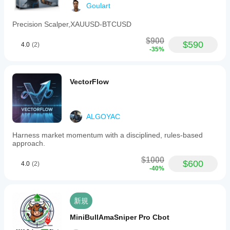
Goulart
Precision Scalper,XAUUSD-BTCUSD
$900
$590
4.0
(2)
-35%
VectorFlow
ALGOYAC
Harness market momentum with a disciplined, rules-based
approach.
$1000
$600
4.0
(2)
-40%
新規
MiniBullAmaSniper Pro Cbot