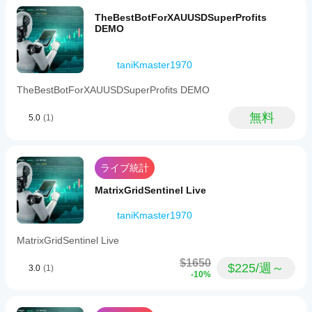
ら、
ートし
TheBestBotForXAUUSDSuperProfits
その
🔹 インテリジェントリスク管理
ていま
DEMO
クラ
CarryTradeKing
すか？
取引ごとの調整可能なリスク（％）
ウド
cBotのク
設定可能なリスク・リワード比率
また
February 24, 2026
cBot
taniKmaster1970
ラウド実
最大ボリューム上限
はロ
のパ
Pretty
行はすべ
オプションの固定ロットモード
ーカ
decent
TheBestBotForXAUUSDSuperProfits DEMO
フォ
ての
ブローカー準拠のボリューム正規化
ルの
as a
cTrader
ーマ
イン
helper.
🔹 市場保護システム
アプリで
無料
ンス
5.0
(1)
スタ
Not
サポート
ンス
をテ
スプレッドフィルター
perfect,
されてい
を開
but it
スト
フリーマージン保護
ますが、
made
始し
マージンエクスポージャー制御
する
ローカル
trend
ライブ統計
ま
最大同時ポジション数
には
filtering
実行は
す。
どう
easier to
MatrixGridSentinel Live
🔹 セッションコントロール
cTrader
read and
すれ
Windows
A slow
オプションの取引時間フィルター
ばよ
taniKmaster1970
と
trial
カスタム取引ウィンドウ設定
cTrader
いで
works
MatrixGridSentinel Live
Macでし
す
better
🔹 適応型ボラティリティエンジン
かサポー
with it for
か？
$1650
トされて
ATRベースのストップ計算
$225/週～
a few
3.0
(1)
以前に取
-10%
more
いませ
自動TPスケーリング
より
引をした
sessions.
ん。
動的ロットサイズ調整
良い
ことのな
The idea
結果
いデモ口