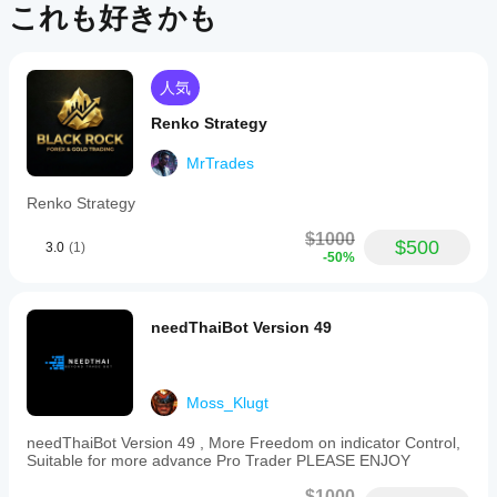
これも好きかも
人気
Renko Strategy
MrTrades
Renko Strategy
$1000
$500
3.0
(1)
-50%
needThaiBot Version 49
Moss_Klugt
needThaiBot Version 49 , More Freedom on indicator Control,
Suitable for more advance Pro Trader PLEASE ENJOY
$1000