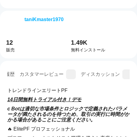
taniKmaster1970
12
1.49K
販売
無料インストール
ン履歴
カスタマーレビュー
ディスカッション
トレンドラインエリートPF
14日間無料トライアル付き！デモ
c Botは適切な市場条件とロジックで定義されたパラメ
ータが満たされるのを待つため、取引の実行に時間がか
かる場合があることにご注意ください。
🔥 ElitePF プロフェッショナル