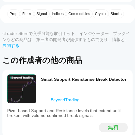
インジケーターが自動的に追跡し、終了をマークしま
使用
4
67 %
す。ロングとショートのポジションは独立して設定で
を開
Prop
Forex
Signal
Indices
Commodities
Crypto
Stocks
き、リスク・リワードのロジックを完全にコントロール
3
0 %
始す
できます。
るに
2
0 %
はど
何が違うのか
1
0 %
cTrader Storeで入手可能な取引ボット、インジケーター、プラグイ
うす
ほとんどのスーパートレンドインジケーターは、文脈に
ンなどの商品は、第三者の開発者が提供するものであり、情報と技
れば
関係なくすべてのクロスオーバーでシグナルを生成しま
術の取得のみを目的としてご利用いただけます。cTrader Storeはブ
展開する
よい
す。それにより過剰取引や低品質なエントリーが発生し
ローカーではなく、投資助言や個人的な推奨を行うことも、将来の
です
ます。ここでは、ATR比率が厳格なフィルターとして機
カスタマーレビュー
パフォーマンスを保証することもありません。
この作成者の他の商品
か？
能します：価格が単に横ばいに漂っているときではな
く、ボラティリティ範囲から積極的にブレイクアウトし
インジ
Storeの
すべて
5
4
3
2
ている場合にのみシグナルがトリガーされます。
ケータ
インジ
ーをイ
Smart Support Resistance Break Detector
シグナルは少ないですが、確信度は大幅に高くなりま
ケータ
ンスト
す。
ChartPatternAce
ールし
ーをサ
たら、
ポート
特徴
April 15, 2026
インス
してい
BeyondTrading
タンス
リアルタイムの色変化を伴うスーパートレンドライ
The
るのは
を追加
ン（緑は上昇トレンド、赤は下降トレンド）
setup
Pivot-based Support and Resistance levels that extend until
どの
する
検証された高勢いのブレイクアウト時のみのエント
needs
broken, with volume-confirmed break signals
cTrader
less
と、テ
リー矢印
アプリ
second
クニカ
自動ビジュアルマーカー付きの内蔵利益確定検出機
無料
guessing,
です
ル分析
能
but