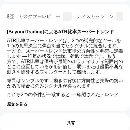
ン履歴
カスタマーレビュー
ディスカッション
[BeyondTrading]によるATR比率スーパートレンド
ATR比率スーパートレンドは、2つの補完的なツールを
1つの意思決定に焦点を当てたシグナルに統合します。
一方で、スーパートレンドは市場の方向性を明確に定義
します — 強気の状況では緑、弱気では赤です。もう一
方で、ATR比率は価格が最近のボラティリティ範囲内の
どこに位置しているかを評価し、弱いまたは優柔不断な
動きを除外するフィルターとして機能します。
結果はシンプルです：動きの背後に方向性と実際の勢い
がある場合にのみシグナルが得られます。
これら2つの条件が一致すると — 確認されたトレンド
と意味のあるボラティリティの閾値を超えたブレイクア
原文を見る
ウト — インジケーターはエントリー矢印を表示しま
インジケーターのプロフィール
す。再描画なし、遅延ノイズなし。ランダムではなく構
イン
造に基づいた明確で実行可能なシグナルだけです。
ジケ
レビュー: 3
ータ
共有
利益確定管理が直接統合されています。目標のパーセン
ーの
テージを設定すると、価格がそのレベルに達したときに
5
33 %