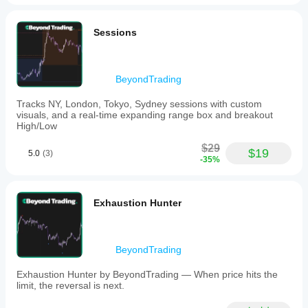
か？
にイン
完全カスタマイズ可能：ATRの長さ、乗数、ルック
sideways
ジケー
バック期間、比率係数、TPパーセンテージ
カスタム
markets
イン
ターを
インジケ
can fake
Sessions
使用で
ジケ
the filter.
ーターは
きるよ
ータ
cTrader
うにな
Windows
ーを
りま
RiskManagerPro
BeyondTrading
と
テス
す。
cTrader
トす
April 13, 2026
Tracks NY, London, Tokyo, Sydney sessions with custom
Macでの
るに
visuals, and a real-time expanding range box and breakout
み利用可
It works
はど
High/Low
能です。
as a
うす
side
$29
れば
$19
5.0
(3)
layer
-35%
よい
because
poor
です
entries
か？
are
Exhaustion Hunter
さま
easier
イン
ざま
to skip.
ジケ
Demo
な通
first
ータ
貨ペ
BeyondTrading
makes
アや
ーの
more
期間
パラ
Exhaustion Hunter by BeyondTrading — When price hits the
sense.
に
イ
limit, the reversal is next.
メー
ンジ
ター
ケー