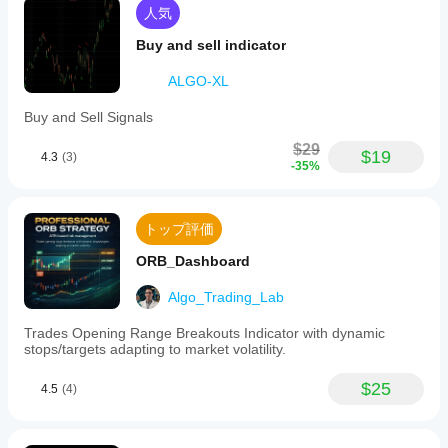
人気
Buy and sell indicator
ALGO-XL
Buy and Sell Signals
$29
$19
4.3
(3)
-35%
トップ評価
ORB_Dashboard
Algo_Trading_Lab
Trades Opening Range Breakouts Indicator with dynamic
stops/targets adapting to market volatility.
$25
4.5
(4)