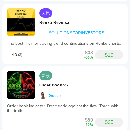
人気
Renko Reversal
SOLUTIONSFORINVESTORS
The best filter for trading trend continuations on Renko charts.
$38
$19
4.3
(3)
-50%
新規
Order Book v6
Goulart
Order book indicator .Don't trade against the flow. Trade with
the truth!
$50
$25
-50%