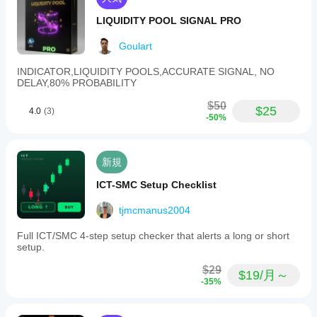
LIQUIDITY POOL SIGNAL PRO
Goulart
INDICATOR,LIQUIDITY POOLS,ACCURATE SIGNAL, NO
DELAY,80% PROBABILITY
$50
$25
4.0
(3)
-50%
新規
ICT-SMC Setup Checklist
tjmcmanus2004
Full ICT/SMC 4-step setup checker that alerts a long or short
setup.
$29
$19/月～
-35%