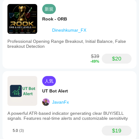
新規
Rook - ORB
Dineshkumar_FX
Professional Opening Range Breakout, Initial Balance, False
breakout Detection
$39
$20
-49%
人気
UT Bot Alert
JavanFx
A powerful ATR-based indicator generating clear BUY/SELL
signals. Features real-time alerts and customizable sensitivity
$19
5.0
(3)