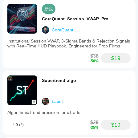
新規
CoreQuant_Session_VWAP_Pro
CoreQuant
Institutional Session VWAP, 3-Sigma Bands & Rejection Signals
with Real-Time HUD Playbook. Engineered for Prop Firms
$38
$19
-50%
Supertrend-algo
Labot
Algorithmic trend precision for cTrader.
$29
$19
4.0
(2)
-35%