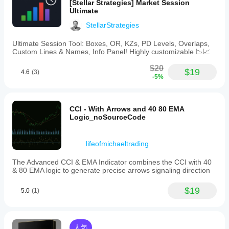
[Stellar Strategies] Market Session
Ultimate
StellarStrategies
Ultimate Session Tool: Boxes, OR, KZs, PD Levels, Overlaps,
Custom Lines & Names, Info Panel! Highly customizable 📉📈
$20
$19
4.6
(3)
-5%
CCI - With Arrows and 40 80 EMA
Logic_noSourceCode
lifeofmichaeltrading
The Advanced CCI & EMA Indicator combines the CCI with 40
& 80 EMA logic to generate precise arrows signaling direction
$19
5.0
(1)
人気