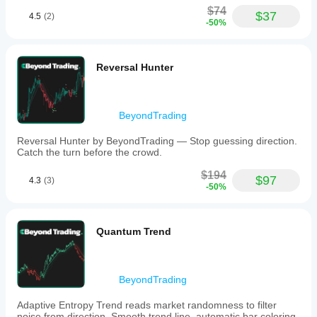
$74
$37
4.5
(2)
-50%
Reversal Hunter
BeyondTrading
Reversal Hunter by BeyondTrading — Stop guessing direction.
Catch the turn before the crowd.
$194
$97
4.3
(3)
-50%
Quantum Trend
BeyondTrading
Adaptive Entropy Trend reads market randomness to filter
noise from direction. Smooth trend line, automatic bar coloring