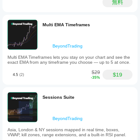
無料
を調
HFTWarrior23
ター
整す
を適
April 7, 2026
べき
用
し
です
て、
Not bad
Multi EMA Timeframes
か？
if the
さま
rules are
ざま
はい。
already
な市
パラメ
clear.
場環
ーター
BeyondTrading
Sideways
境で
を変更
markets
の挙
Multi EMA Timeframes lets you stay on your chart and see the
するこ
can fake
動を
exact EMA from any timeframe you choose — up to 5 at once.
the filter.
とで、
ご確
インジ
$29
認く
ケータ
$19
4.5
(2)
-35%
ださ
ーを戦
い。
略に適
応させ
ること
Sessions Suite
ができ
ます。
BeyondTrading
Asia, London & NY sessions mapped in real time, boxes,
VWAP, kill zones, range extensions, and a built-in RSI panel.