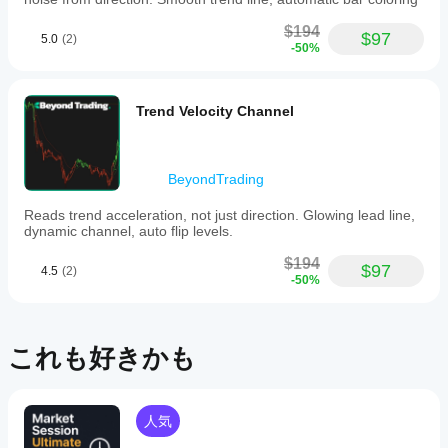
$194
$97
5.0
(2)
-50%
Trend Velocity Channel
BeyondTrading
Reads trend acceleration, not just direction. Glowing lead line,
dynamic channel, auto flip levels.
$194
$97
4.5
(2)
-50%
これも好きかも
人気