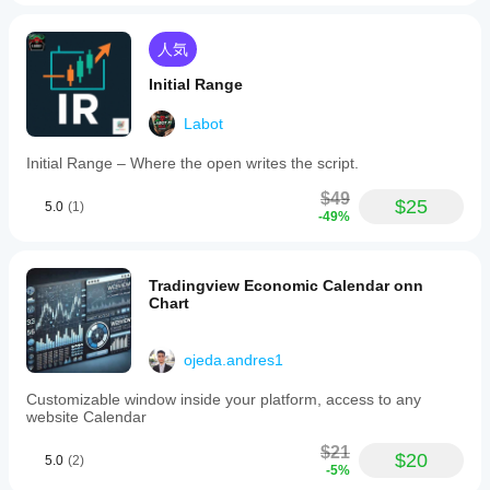
人気
Initial Range
Labot
Initial Range – Where the open writes the script.
$49
$25
5.0
(1)
-49%
Tradingview Economic Calendar onn
Chart
ojeda.andres1
Customizable window inside your platform, access to any
website Calendar
$21
$20
5.0
(2)
-5%