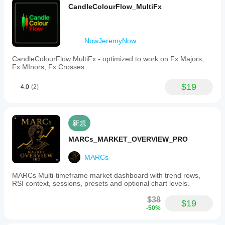
CandleColourFlow_MultiFx
NowJeremyNow
CandleColourFlow MultiFx - optimized to work on Fx Majors,
Fx MInors, Fx Crosses
$19
4.0
(2)
新規
MARCs_MARKET_OVERVIEW_PRO
MARCs
MARCs Multi-timeframe market dashboard with trend rows,
RSI context, sessions, presets and optional chart levels.
$38
$19
-50%