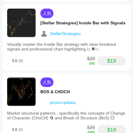
人気
[Stellar Strategies] Inside Bar with Signals
StellarStrategies
Visually master the Inside Bar strategy with clear breakout
signals and professional chart highlighting 📈🔔📉
$20
$19
5.0
(3)
-5%
人気
BOS & CHOCH
pinescriptlabs
Market structural patterns , specifically the concepts of Change
of Character (ChoCH) 🔄 and Break of Structure (BoS) 💥
$25
$19
5.0
(2)
-24%