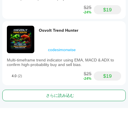
$25
$19
-24%
Osvolt Trend Hunter
codesimonwise
Multi-timeframe trend indicator using EMA, MACD & ADX to
confirm high-probability buy and sell bias.
$25
$19
4.0
(2)
-24%
さらに読み込む