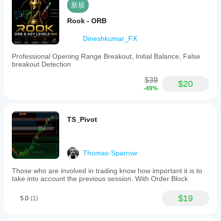
新規
応させ
ること
Rook - ORB
ができ
ます。
Dineshkumar_FX
Professional Opening Range Breakout, Initial Balance, False
breakout Detection
$39
$20
-49%
TS_Pivot
Thomas-Sparrow
Those who are involved in trading know how important it is to
take into account the previous session. With Order Block
$19
5.0
(1)