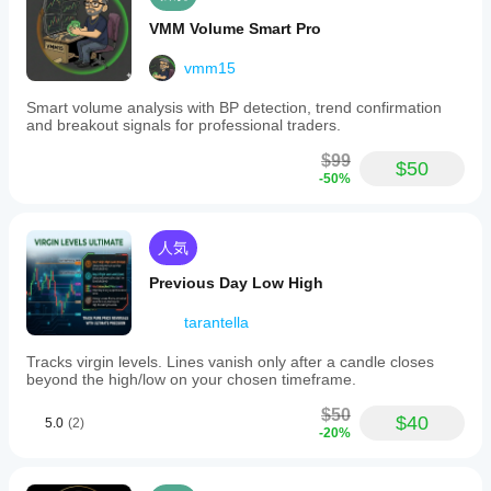
か？
さま
VMM Volume Smart Pro
イン
ざま
ジケ
な通
vmm15
ータ
貨ペ
Smart volume analysis with BP detection, trend confirmation
アや
ーの
and breakout signals for professional traders.
期間
パラ
に
イ
メー
$99
ンジ
$50
ター
-50%
ケー
を調
ター
整す
を適
べき
用
し
人気
です
て、
か？
Previous Day Low High
さま
ざま
はい。
tarantella
な市
パラメ
場環
ーター
Tracks virgin levels. Lines vanish only after a candle closes
境で
を変更
beyond the high/low on your chosen timeframe.
の挙
するこ
動を
とで、
$50
$40
ご確
5.0
(2)
インジ
-20%
認く
ケータ
ださ
ーを戦
い。
略に適