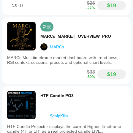
$26
$19
5.0
(1)
-27%
新規
MARCs_MARKET_OVERVIEW_PRO
MARCs
MARCs Multi-timeframe market dashboard with trend rows,
RSI context, sessions, presets and optional chart levels.
$38
$19
-50%
HTF Candle PO3
ScalpKilla
HTF Candle Projector displays the current Higher Timeframe
candle (4H or 1H) as a real projected candle LIVE..