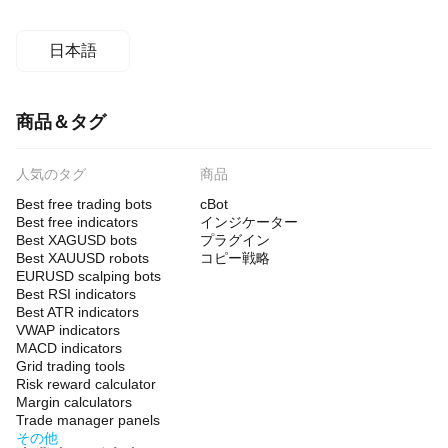
日本語
商品＆タグ
人気のタグ
商品
Best free trading bots
cBot
Best free indicators
インジケーター
Best XAGUSD bots
プラグイン
Best XAUUSD robots
コピー戦略
EURUSD scalping bots
Best RSI indicators
Best ATR indicators
VWAP indicators
MACD indicators
Grid trading tools
Risk reward calculator
Margin calculators
Trade manager panels
その他