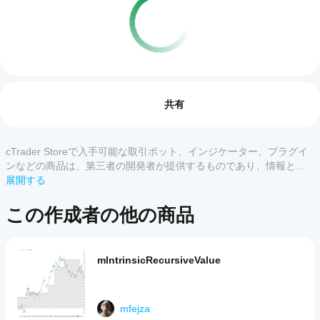
インジケーターのプロフィール
イン
ジケ
レビュー: 0
ータ
共有
ーの
使用
を開
cTrader Storeで入手可能な取引ボット、インジケーター、プラグイ
カスタマーレビュー
始す
ンなどの商品は、第三者の開発者が提供するものであり、情報と技
るに
術の取得のみを目的としてご利用いただけます。cTrader Storeはブ
展開する
すべて
5
4
3
2
はど
ローカーではなく、投資助言や個人的な推奨を行うことも、将来の
うす
パフォーマンスを保証することもありません。
この作成者の他の商品
この
れば
商品
よい
には
です
まだ
mIntrinsicRecursiveValue
か？
レビ
ュー
インジ
Storeの
があ
ケータ
インジ
りま
ーをイ
mfejza
ケータ
せ
ンスト