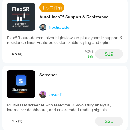
トップ評価
AutoLines™ Support & Resistance
Noctis.Eidon
FlexSR auto‑detects pivot highs/lows to plot dynamic support &
resistance lines Features customizable styling and option
$20
$19
4.5
(4)
-5%
Screener
JavanFx
Multi-asset screener with real-time RSI/volatility analysis,
interactive dashboard, and color-coded trading signals.
$35
4.5
(2)