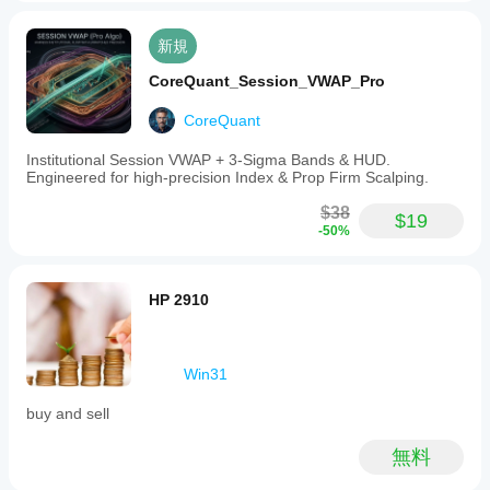
新規
CoreQuant_Session_VWAP_Pro
CoreQuant
Institutional Session VWAP + 3-Sigma Bands & HUD.
Engineered for high-precision Index & Prop Firm Scalping.
$38
$19
-50%
HP 2910
Win31
buy and sell
無料