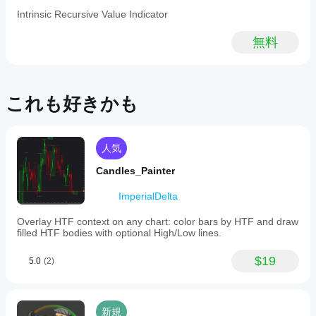
ん。
ールし
ーをサ
Intrinsic Recursive Value Indicator
お使
たら、
ポート
いに
インス
してい
無料
なっ
タンス
るのは
たこ
を追加
どの
とが
する
cTrader
ある
と、テ
アプリ
方
これも好きかも
クニカ
です
は、
ル分析
か？
ぜひ
にイン
レビ
ジケー
カスタム
イン
人気
ュー
ターを
インジケ
をお
使用で
ジケ
ーターは
Candles_Painter
願い
きるよ
ータ
cTrader
しま
うにな
Windows
ーを
ImperialDelta
す。
りま
と
テス
す。
cTrader
トす
Overlay HTF context on any chart: color bars by HTF and draw
Macでの
filled HTF bodies with optional High/Low lines.
るに
み利用可
はど
能です。
$19
うす
5.0
(2)
れば
よい
です
新規