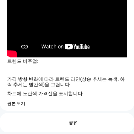
트렌드 비주얼:
가격 방향 변화에 따라 트렌드 라인(상승 추세는 녹색, 하
락 추세는 빨간색)을 그립니다
차트에 노란색 가격선을 표시합니다
지지/저항 구역:
원본 보기
지
조정 가능한 두께(핍 단위)의 설정 가능한 지지 및 저항 레
AI 요약
벨
표
리뷰: 0
Ctrader
를
공유
Liniar
구역에 대한 사용자 지정 색상 및 불투명도
Chart
어
is