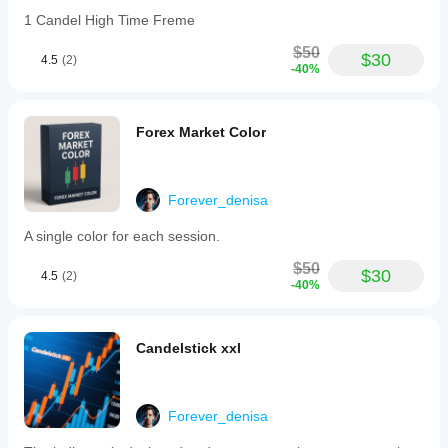
support/resistance
1 Candel High Time Freme
zones,
and
$50
$30
automatic
4.5
(2)
-40%
adjustments
of
these
levels
Forex Market Color
if
the
auto-
support/resistance
Forever_denisa
feature
is
A single color for each session.
enabled.
Alerts
$50
can
$30
4.5
(2)
be
-40%
customized
with
different
Candelstick xxl
sound
files
and
can
be
Forever_denisa
enabled
or