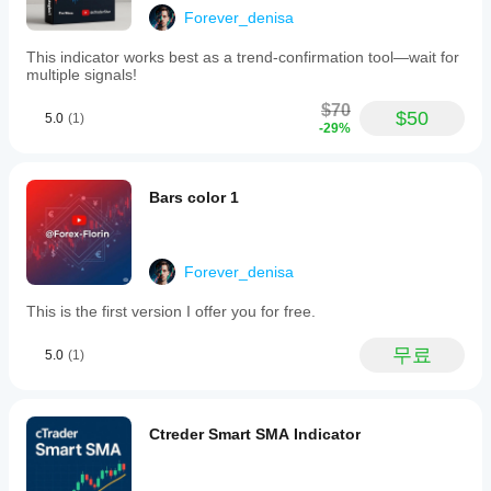
용할 수
계산 로직
게
수
해
green
Forever_denisa
있습니
있습
테
보
for
각 바마다 현재 종가와 이전 종가를 비교
다.
니
셨
uptrends
스
This indicator works best as a trend-confirmation tool—wait for
and
다.
나
현재 트렌드 방향(상승/하락) 결정
트
multiple signals!
red
요?
할
for
현재 가격과 이전 가격 사이에 트렌드 라인 그리기
다
$70
수
$50
downtrends
5.0
(1)
른
-29%
트렌드 방향이 바뀌면:
—
있
사
based
나
람
선택적으로 지지/저항 레벨을 자동으로 업데이트
on
요?
들
changes
Bars color 1
트렌드 알림 트리거(활성화된 경우)
에
in
다양
지
price
게
한
가격이 지지/저항 구역에 진입했는지 확인하고 알림을 트
direction
표
가
심벌
리거
by
매
장
및
Forever_denisa
comparing
먼
구역 관리
기간
개
each
저
에
변
This is the first version I offer you for free.
bar's
지지/저항 구역은 반투명 사각형으로 표시
소
지표
close
수
개
를
price
구역은 차트에서 수동으로 조정 가능하며 지표가 이를 추
를
무료
5.0
(1)
해
to
적용
적
조
the
주
하여
정
previous
세
구역 두께는 핍 단위로 설정 가능
다양
one.
해
요!
한
Ctreder Smart SMA Indicator
A
알림 유형
야
시장
yellow
하
조건
price
트렌드 알림: 가격 방향이 바뀔 때(상승/하락) 트리거
에서
나
line