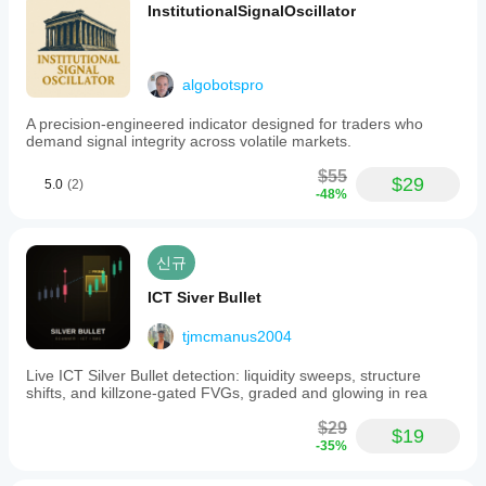
InstitutionalSignalOscillator
algobotspro
A precision-engineered indicator designed for traders who
demand signal integrity across volatile markets.
$55
$29
5.0
(2)
-48%
신규
ICT Siver Bullet
tjmcmanus2004
Live ICT Silver Bullet detection: liquidity sweeps, structure
shifts, and killzone-gated FVGs, graded and glowing in rea
$29
$19
-35%