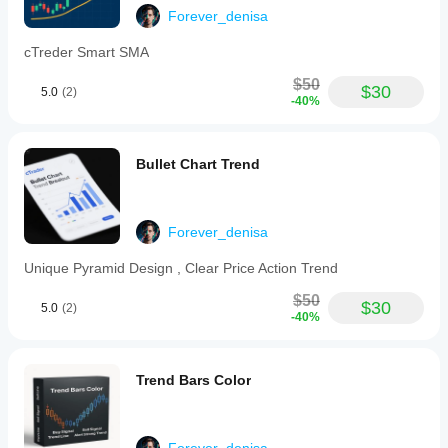
구역 알림: 가격이 지지/저항 구역에 진입할 때 트리거
지표
is
요?
Forever_denisa
also
가
예,
자동 레벨 알림: 자동 지지/저항이 활성화되면 이 레벨이 
plotted
어떻
cTreder Smart SMA
매개
자동으로 조정될 때 알림
for
게
변수
reference.
작동
$50
시간 프레임 선택
$30
를
The
5.0
(2)
하는
-40%
indicator
수정
다양한 알림 유형 활성화/비활성화
지
features
하여
이해
configurable
자신
다양한 알림에 대한 사용자 지정 사운드 파일 경로
할
support
의
Bullet Chart Trend
and
수
지지/저항 레벨.
전략
resistance
있습
에
zones
니
맞게
displayed
다.
Forever_denisa
지표
as
semi-
를
Unique Pyramid Design , Clear Price Action Trend
transparent
조정
rectangles,
할
$50
with
$30
수
5.0
(2)
adjustable
-40%
있습
thickness
니
in
다.
pips,
Trend Bars Color
customizable
colors,
and
opacity.
These