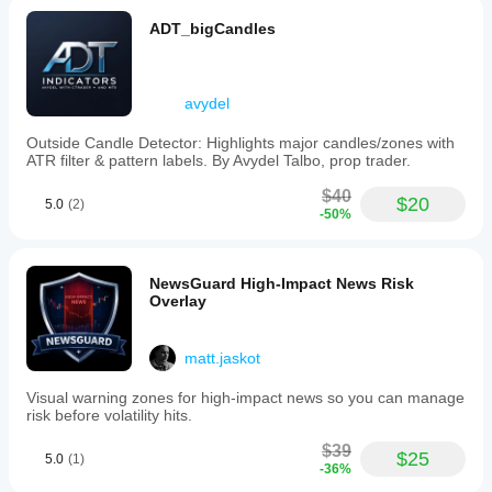
ADT_bigCandles
avydel
Outside Candle Detector: Highlights major candles/zones with
ATR filter & pattern labels. By Avydel Talbo, prop trader.
$40
$20
5.0
(2)
-50%
NewsGuard High-Impact News Risk
Overlay
matt.jaskot
Visual warning zones for high-impact news so you can manage
risk before volatility hits.
$39
$25
5.0
(1)
-36%