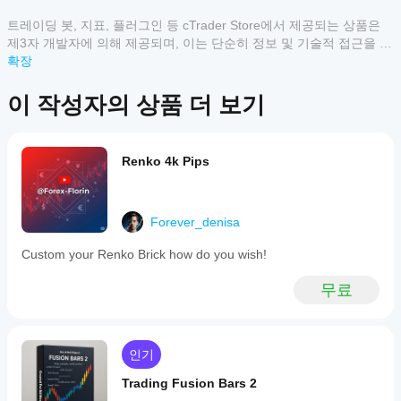
차트에서 수동으로 조정할 수 있는 인터랙티브 구역
떻
a
게
트레이딩 봇, 지표, 플러그인 등 cTrader Store에서 제공되는 상품은
고객 리뷰
trading
사
indicator
제3자 개발자에 의해 제공되며, 이는 단순히 정보 및 기술적 접근을 목
designed
알림 시스템:
용
적으로 제공된 것입니다. cTrader Store는 중개인이 아니며, 투자 조
확장
모두
5
4
3
2
1
to
할
언, 개인별 추천 또는 향후 성과에 대한 어떠한 보장도 제공하지 않습
visually
수
니다.
represent
이 작성자의 상품 더 보기
이
트렌드 변경 알림(가격 방향이 바뀔 때)
있
market
상
trends
나
품
지지/저항 구역 도달 알림
and
요?
에
key
Renko 4k Pips
다양한 이벤트에 대한 사용자 지정 사운드 알림
설치
대
price
어떤
후
한
levels
자동 지지/저항:
cTrader
on
인스
리
selected
앱이
턴스
뷰
트렌드 변경 시 지지/저항 레벨을 자동으로 조정하는 옵션
Forever_denisa
time
를
Store의
가
frames,
추가
아
지표를
Custom your Renko Brick how do you wish!
with
하여
직
지원하
a
작동 방식
기술
없
default
나요?
무료
분석
습
선택한 시간 프레임 설정(기본값은 일간)
setting
맞춤형
을
니
of
지
지표는
기본값 또는 사용자 정의 값으로 지지/저항 레벨 설정
Daily.
위한
다.
표
cTrader
It
지표
이
구역 조정을 주기적으로 확인하기 위한 타이머 시작
를
Windows
인기
draws
를
미
trend
및 Mac에
어
사용
사
Trading Fusion Bars 2
lines
서만 사
떻
할
용
—