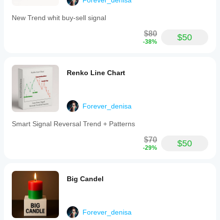
Forever_denisa
zones
are
New Trend whit buy-sell signal
interactive
and
$80
$50
can
-38%
be
manually
adjusted
on
Renko Line Chart
the
chart,
with
the
Forever_denisa
indicator
tracking
Smart Signal Reversal Trend + Patterns
any
changes.
$70
An
$50
alert
-29%
system
notifies
users
Big Candel
of
trend
changes,
price
entries
Forever_denisa
into