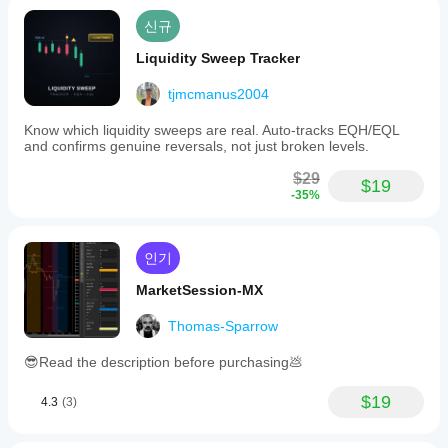
신규
Liquidity Sweep Tracker
tjmcmanus2004
Know which liquidity sweeps are real. Auto-tracks EQH/EQL
and confirms genuine reversals, not just broken levels.
$29
$19
-35%
인기
MarketSession-MX
Thomas-Sparrow
😎Read the description before purchasing💩
$19
4.3
(3)