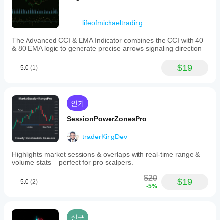
visual
and
alert-
lifeofmichaeltrading
based
approach
The Advanced CCI & EMA Indicator combines the CCI with 40
to
& 80 EMA logic to generate precise arrows signaling direction
monitoring
price
$19
5.0
(1)
trends
and
critical
levels
in
인기
trading
charts.
SessionPowerZonesPro
지표 프로필
traderKingDev
Highlights market sessions & overlaps with real-time range &
volume stats – perfect for pro scalpers.
$20
$19
5.0
(2)
-5%
신규