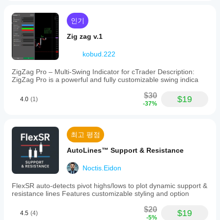
인기
Zig zag v.1
kobud.222
ZigZag Pro – Multi-Swing Indicator for cTrader Description:
ZigZag Pro is a powerful and fully customizable swing indica
$30
$19
4.0
(1)
-37%
최고 평점
AutoLines™ Support & Resistance
Noctis.Eidon
FlexSR auto‑detects pivot highs/lows to plot dynamic support &
resistance lines Features customizable styling and option
$20
$19
4.5
(4)
-5%