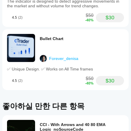
The indicator is designed to detect aggressive movements in
disabled
the market and without volume for trend changes.
individually.
The
$50
$30
indicator
4.5
(2)
-40%
periodically
checks
for
zone
Bullet Chart
adjustments
and
updates
support/resistance
Forever_denisa
levels
automatically
✅ Unique Design. ✅ Works on All Time frames
when
trends
$50
change,
$30
4.5
(2)
if
-40%
configured.
It
supports
time
좋아하실 만한 다른 항목
frame
selection
and
provides
CCI - With Arrows and 40 80 EMA
a
Logic_noSourceCode
comprehensive