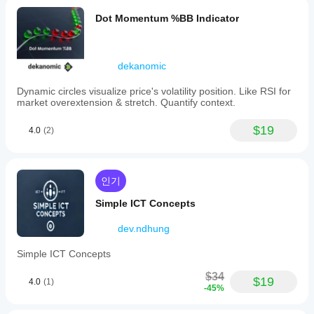
Dot Momentum %BB Indicator
dekanomic
Dynamic circles visualize price's volatility position. Like RSI for
market overextension & stretch. Quantify context.
$19
4.0
(2)
인기
Simple ICT Concepts
dev.ndhung
Simple ICT Concepts
$34
$19
4.0
(1)
-45%