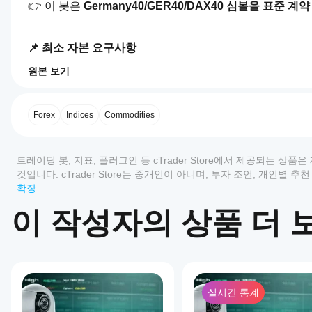
👉 이 봇은 
Germany40/GER40/DAX40 심볼을 표준 계
📌 최소 자본 요구사항
권장 자본은 중개인의 최소 로트 크기와 DAX 지수의 고유
원본 보기
0.0
트레이딩 프로필
cBot
권장 최소 자본
을
€500 – €1,000
 최소 거래량 및 중간 위험을 위한
어떻
Forex
Indices
Commodities
€2,000 이상
 라이브 거래에서 안정성과 유연성 향상을
게
이 봇은 내장 보호 기능(손절매, ATR 변동성 필터, 최대 거
시작
리뷰: 0
작은 계좌에서도 작동할 수 있지만, 자본이 많을수록 안정
하나
트레이딩 봇, 지표, 플러그인 등 cTrader Store에서 제공되는 
요?
것입니다. cTrader Store는 중개인이 아니며, 투자 조언, 개인별
확장
설치
어떤
📌 권장 레버리지
고객 리뷰
후,
cTrader
이 작성자의 상품 더 
cBot
레버리지는 필수가 아니지만, 효율적인 DAX 거래를 위해
앱이
의
모두
5
4
3
2
클라
cBot을
최소 권장 레버리지: 1:20
우드
지원하
최적 레버리지: 1:50 – 1:100
이
또는
나요?
상
이것은 다음을 보장합니다:
로컬
모든
품
인스
cBot
실시간 통계
활성 거래를 위한 충분한 증거금
cTrader
에
턴스
성능
손절매/이익실현 위치 지정에 대한 더 나은 유연성
앱은
대