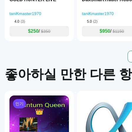
높은 DAX 변동성으로 인한 조기 강제 청산 방지
라
질
이 봇은 한 쪽당 1개의 거래만 사용하며 (설정한 제한에
taniKmaster1970
taniKmaster1970
수
📌 거래 시간 / 운영 시간
있
4.0
(3)
5.0
(2)
습
DAX Pro Trader는 
고유동성 유럽 세션
을 기반으로 작동하며
$250
/
$950
/
니
$350
$1150
다.
권장 시간 (CET/CEST):
현
08:00 – 22:00 CET
 (공식 시장 개장 시간 연장)
재
이상적 시간: 
09:00 – 18:00 CET
 가장 신뢰할 수 있는 신
사
용
이 봇은 24시간 7일 작동할 수 있지만, 시간 필터는 다음을
중
인
좋아하실 만한 다른 
야간 저거래량 세션 회피
환
확대된 스프레드 시 위험 감소
경
실제 시장 유동성 기간에만 진입
에
모든 운영 시간은 봇에서 완전히 구성 가능합니다.
서
봇
📌 심볼 요구사항
을
인기
테
이 봇은 다음에 최적화되어 있습니다:
스
GER40
, 
GER30
, 
Germany40
, 
DAX40
트
권장 타임프레임: 
M30
해
최대 권장 스프레드: 
3–5 포인트까지
 (봇에서 설정 가능
보