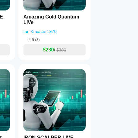
VE
Amazing Gold Quantum
LIVe
성에 따라 다릅니다.
taniKmaster1970
4.6
(3)
$230
/
$300
 위해
래 수, 자본 중지)을 포함합니다.
 향상됩니다.
기 위해 권장됩니다:
bot
IRON SCALPER LIVE