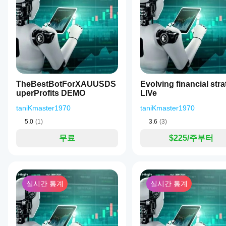
를
을
DAX 변동성으로 인한 조기 강제 청산 방지
cBot의
한
시작
클라우드
어떻
리
하세
이 봇은 
한 쪽당 한 거래만
 사용하며 (또는 설정한 제한에 
실행을
뷰
게
요.
지원하
가
테스
며, 로컬
아
트할
📌 거래 시간
실행은
직
수
cTrader
없
DAX Pro Trader는 DAX가 더 예측 가능하게 움직이
있나
Windows
습
요?
와 Mac에
니
권장 거래 시간 (CET/CEST):
TheBestBotForXAUUSDS
Evolving financial str
서만 가
이전 거
다.
uperProfits DEMO
LIVe
더
08:00 – 22:00 CET
 (공식 시장 개장 시간 연장)
능합니
래가 없
이
나은
이상적 시간:
09:00 – 18:00 CET
, 신호 품질이 가장 강
다.
는 새 데
미
taniKmaster1970
taniKmaster1970
결과
모 계정
사
이 봇은 
24시간 7일
 작동할 수 있지만, 내장된 시간 필터는
5.0
(1)
3.6
(3)
에서
를
용
cBot을
해
얻기
거래량이 적은 야간 세션 회피
무료
$225/주부터
실행하고
보
위해
확대된 스프레드 동안 위험 감소
시간별로
셨
실제 시장 유동성 기간 동안만 진입
cBot
활동을
나
설정
모든 운영 시간은 봇에서 완전히 구성 가능합니다.
모니터링
요?
을
하세요.
다
실시간 통계
실시간 통계
최적
일관성,
른
화해
낙폭, 다
사
📌 심볼 요구사항
야
양한 시
람
이 봇은 다음 심볼에 최적화되어 있습니다:
장 조건
하나
들
에서의
에