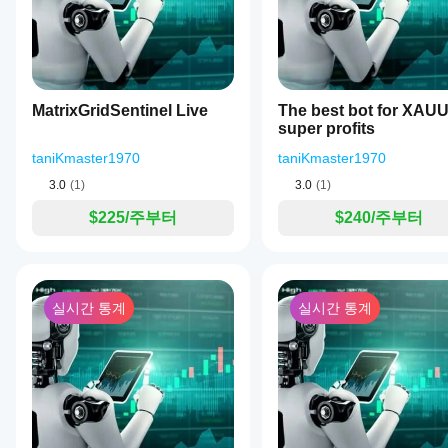
요?
GER40, GER30, Germany40, DAX40
동작을
게
중개
중점적으
가
cBot
권장 설정
인
로 관찰
장
을
및
타임프레임: 
M30
하세요.
먼
실행
시장
최대 권장 스프레드: 
3–5 포인트
 (사용자 설정 가능)
cTrader
저
조건
하기
Windows
소
MatrixGridSentinel Live
The best bot for XAU
에
요구사항:
전에
와 Mac에
개
super profits
맞춰
매개
서 과거
해
GER40/Germany40/DAX40를 제공하는 모든 cTrade
cBot
변수
taniKmaster1970
시장 데
taniKmaster1970
주
최소 자본: 
500–1,000€
 (권장: 
2,000€ 이상
)
을
를
이터를
세
레버리지: 
최소 1:20
, 
권장 1:50–1:100
최적
3.0
(1)
3.0
(1)
바탕으로
조정
요!
타임프레임: 
M30
화
하
cBot을
해야
권장 거래 시간: 
09:00–18:00 CET
$225/주부터
$240/주부터
면
백테스트
할까
권장 계좌 유형: 
ECN/Raw 스프레드
성능
하세요.
라이브 거래를 위한 VPS 권장
요?
이
최적의 진입을 위한 스프레드 
3–5 포인트 이하
크게
기본
cBot
향상
매개
📌 중개인 요구사항
실시간 통계
실시간 통계
될
은
변수
수
DAX Pro Trader는 
모든
특정 중개인을 요구하지 않지만
 최적의
를
있습
사용
계정
Germany40 / GER40 / DAX40에 
낮은 스프레드
 (주요
니
하여
에서
빠른 실행과 낮은 슬리피지
다.
cBot
동일
유럽 세션 동안 안정적인 조건
을
한
ECN/Raw 계좌 유형 (강력 권장)
시작
성능
하거
👉 
이 봇은 Germany40/GER40/DAX 심볼을 표준 계약