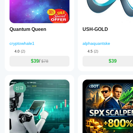
면
실
⚠️ 중요 경고
제
사
면책 조항
: 거래에는 상당한 위험이 따릅니다. 이 로봇
용
를 보장하지 않습니다.
시
Quantum Queen
USH-GOLD
어
떤
성
cryptowhale1
alphaquantske
능
4.0
(2)
4.5
(2)
을
보
$39
/
$39
$78
이
는
지
파
악
신규
하
는
데
도
움
이
됩
니