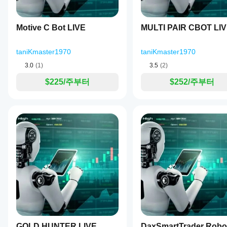
을
나
보이
제공
나
된
Motive C Bot LIVE
MULTI PAIR CBOT LI
📌 최소 자본 요구사항
요?
최적
화
권장 최소 자본은 중개인의 최소 로트 크기와 DAX의 변동
중
파일
taniKmaster1970
taniKmaster1970
적절한 운영을 위해:
개
을
인
3.0
(1)
3.5
(2)
권장 최소 자본
사용
조
할
건,
$225/주부터
$252/주부터
500€ – 1,000€
 최소 거래량 및 중간 위험 사용을 위해
수
스
2,000€ 이상
 장기적으로 더 유연하고 안정적인 사용을
있습
프
니
레
이 봇은 내장 보호 기능(SL, ATR 변동성 검사, 최대 거
다.
드
작은 계좌에서도 작동하지만, 자본이 많을수록 안정성이
및
실
행
📌 권장 레버리지
품
레버리지는 
필수가 아니지만
 DAX 거래를 효율적으로 하
질
에
최소 권장 레버리지: 1:20
따
최적 레버리지: 1:50 – 1:100
라
성
이것은 다음을 보장합니다:
능
충분한 마진 확보
이
SL/TP 위치 지정에 대한 더 나은 유연성
GOLD HUNTER LIVE
달
DaxSmartTrader Ro