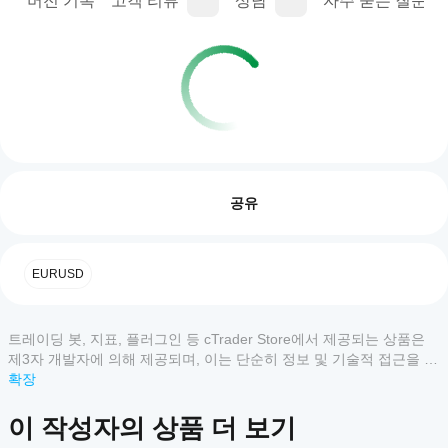
명
버전 기록
고객 리뷰
상담
자주 묻는 질문(FA
트레이딩 프로필
cBot
을
리뷰: 0
어떻
공유
게
시작
하나
고객 리뷰
EURUSD
요?
설치
모두
5
4
3
2
1
어떤
후,
트레이딩 봇, 지표, 플러그인 등 cTrader Store에서 제공되는 상품은
cTrader
cBot
이
제3자 개발자에 의해 제공되며, 이는 단순히 정보 및 기술적 접근을 목
앱이
의
상
적으로 제공된 것입니다. cTrader Store는 중개인이 아니며, 투자 조
확장
클라
cBot을
품
우드
언, 개인별 추천 또는 향후 성과에 대한 어떠한 보장도 제공하지 않습
지원하
에
또는
니다.
나요?
이 작성자의 상품 더 보기
대
로컬
모든
한