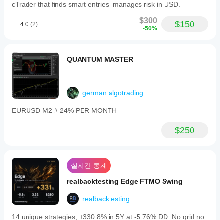
게
cTrader that finds smart entries, manages risk in USD.
장 조건
하나
가
에서의
요?
장
$300
$150
4.0
(2)
동작을
먼
중개
-50%
중점적으
cBot
저
인
로 관찰
소
을
및
하세요.
개
실행
시장
QUANTUM MASTER
cTrader
해
조건
하기
Windows
주
에
전에
와 Mac에
세
맞춰
매개
서 과거
요!
cBot
german.algotrading
변수
시장 데
을
를
이터를
최적
EURUSD M2 # 24% PER MONTH
바탕으로
조정
화
하
cBot을
해야
면
$250
백테스트
할까
성능
하세요.
요?
이
크게
기본
cBot
향상
매개
실시간 통계
될
은
변수
수
모든
를
realbacktesting Edge FTMO Swing
있습
사용
계정
니
하여
realbacktesting
에서
다.
cBot
동일
14 unique strategies, +330.8% in 5Y at -5.76% DD. No grid no
을