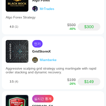
Algo Forex
MrTrades
Algo Forex Strategy
$500
$300
4.0
(1)
-40%
인기
GridStormX
Miamberke
Aggressive scalping grid strategy using martingale with rapid
order stacking and dynamic recovery.
$199
$149
3.5
(4)
-26%
실시간 통계