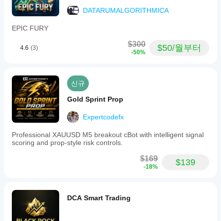
해
보
DATARUMALGORITHMICA
면
실
EPIC FURY
제
$300
사
$50/월부터
4.6
(3)
-50%
용
시
어
떤
신규
성
능
Gold Sprint Prop
을
보
Expertcodefx
이
는
Professional XAUUSD M5 breakout cBot with intelligent signal
scoring and prop-style risk controls.
지
파
$169
악
$139
-18%
하
는
데
도
DCA Smart Trading
움
이