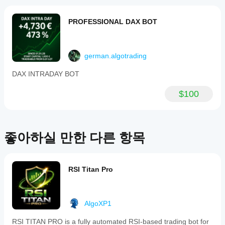
인스
cBot
cTrader
리
턴스
성능
앱은
뷰
를
PROFESSIONAL DAX BOT
을
cBot의
가
시작
클라우드
어떻
아
하세
실행을
게
직
요.
지원하
없
테스
german.algotrading
며, 로컬
습
트할
실행은
니
DAX INTRADAY BOT
수
cTrader
다.
있나
Windows
이
$100
요?
와 Mac에
미
서만 가
이전 거
사
더
능합니
래가 없
용
나은
다.
는 새 데
해
결과
모 계정
좋아하실 만한 다른 항목
보
에서
를
셨
cBot을
얻기
나
실행하고
요?
위해
시간별로
RSI Titan Pro
다
cBot
활동을
른
설정
모니터링
사
을
하세요.
람
최적
AlgoXP1
일관성,
들
화해
낙폭, 다
에
RSI TITAN PRO is a fully automated RSI-based trading bot for
야
양한 시