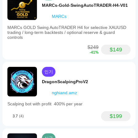
MARCs-Gold-SwingAutoTRADER-H4-V01
MARCs
MARCs GOLD Swing AutoTRADER H4 for selective XAUUSD
trading / long-term backtests / optional reserve & guard
controls
$249
$149
-41%
인기
DragonScalpingProV2
nghiand.amz
Scalping bot with profit 400% per year
$199
3.7
(4)