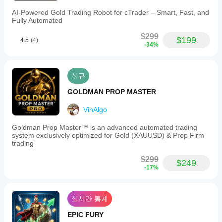
이
AI-Powered Gold Trading Robot for cTrader – Smart, Fast, and
달
Fully Automated
라
질
$299
$199
4.5
(4)
수
-34%
있
습
니
신규
다.
현
GOLDMAN PROP MASTER
재
사
VinAlgo
용
중
Goldman Prop Master™ is an advanced automated trading
인
system exclusively optimized for Gold (XAUUSD) & Prop Firm
환
trading
경
$299
에
$249
-17%
서
봇
을
테
실시간 통계
스
트
EPIC FURY