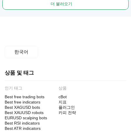
더 불러오기
한국어
상품 및 태그
인기 태그
상품
Best free trading bots
cBot
Best free indicators
지표
Best XAGUSD bots
플러그인
Best XAUUSD robots
카피 전략
EURUSD scalping bots
Best RSI indicators
Best ATR indicators