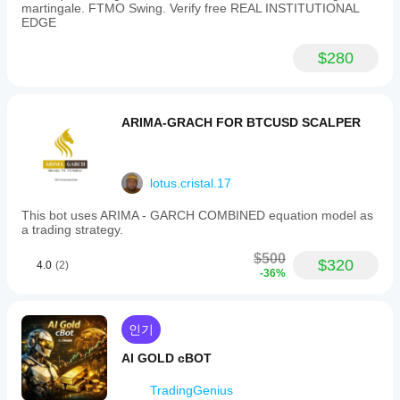
한
martingale. FTMO Swing. Verify free REAL INSTITUTIONAL
시작
성능
EDGE
하거
을
나
보이
$280
제공
나
된
요?
최적
화
중
파일
ARIMA-GRACH FOR BTCUSD SCALPER
개
을
인
사용
조
할
건,
lotus.cristal.17
수
스
있습
프
This bot uses ARIMA - GARCH COMBINED equation model as
니
레
a trading strategy.
다.
드
및
$500
$320
4.0
(2)
실
-36%
행
품
질
인기
에
따
AI GOLD cBOT
라
성
TradingGenius
능