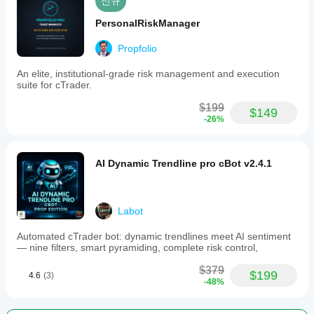
신규
PersonalRiskManager
Propfolio
An elite, institutional-grade risk management and execution
suite for cTrader.
$199
$149
-26%
AI Dynamic Trendline pro cBot v2.4.1
Labot
Automated cTrader bot: dynamic trendlines meet AI sentiment
— nine filters, smart pyramiding, complete risk control,
$379
$199
4.6
(3)
-48%