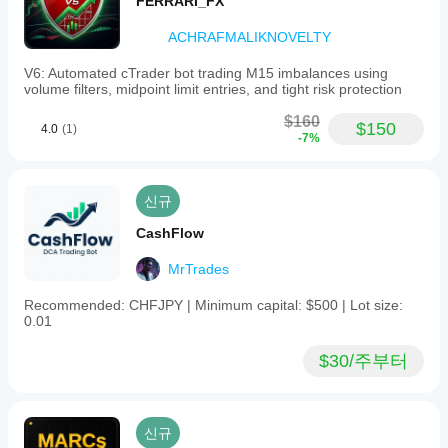
FERRARI_FX
ACHRAFMALIKNOVELTY
V6: Automated cTrader bot trading M15 imbalances using
volume filters, midpoint limit entries, and tight risk protection
$160
$150
4.0
(1)
-7%
신규
CashFlow
MrTrades
Recommended: CHFJPY | Minimum capital: $500 | Lot size:
0.01
$30/주부터
신규