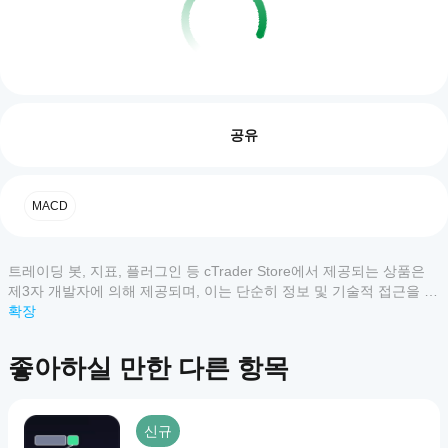
플러그인 프로필
플
러
리뷰: 0
그
공유
인
을
어
고객 리뷰
MACD
떻
게
모두
5
4
3
2
1
사
트레이딩 봇, 지표, 플러그인 등 cTrader Store에서 제공되는 상품은
용
이
제3자 개발자에 의해 제공되며, 이는 단순히 정보 및 기술적 접근을 목
할
상
적으로 제공된 것입니다. cTrader Store는 중개인이 아니며, 투자 조
확장
수
품
언, 개인별 추천 또는 향후 성과에 대한 어떠한 보장도 제공하지 않습
있
에
니다.
나
대
좋아하실 만한 다른 항목
요?
한
리
설
어떤
뷰
치
cTrader
신규
가
후