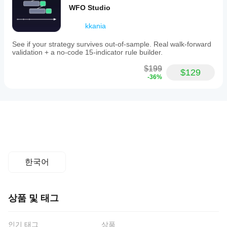
아
앱이 플
지
WFO Studio
직
원
러그인
없
되
을 지원
kkania
습
는
하나
니
UI
요?
See if your strategy survives out-of-sample. Real walk-forward
다.
영
validation + a no-code 15-indicator rule builder.
멀티플랫
이
역
플
폼 플러
미
을
$199
러
$129
그인
은
사
확
-36%
그
모든
용
인
cTrader
인
해
하
앱에서
은
보
여
작동하며
셨
무
플
데스크톱
나
러
엇
플러그인
요?
그
을
은
다
인
하
cTrader
른
을
나
Windows
사
사
요?
한국어
및 Mac에
람
용
서만 사
플러그
들
할
플
용할 수
인은 도
에
수
러
있습니
구, 서
게
있
상품 및 태그
다.
그
비스 및
가
습
인터페
인
장
니
이스 요
먼
은
다.
인기 태그
상품