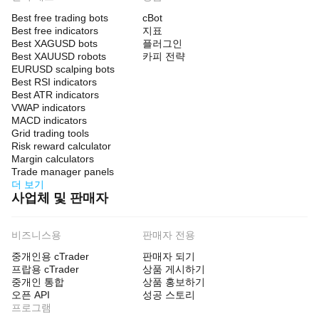
소를 추
저
데
가하여
소
Best free trading bots
cBot
이
cTrader
개
Best free indicators
지표
터
플랫폼
해
Best XAGUSD bots
플러그인
를
을 확장
주
Best XAUUSD robots
카피 전략
어
합니다.
세
EURUSD scalping bots
떻
요!
Best RSI indicators
게
Best ATR indicators
사
VWAP indicators
용
MACD indicators
Grid trading tools
하
Risk reward calculator
나
Margin calculators
요?
Trade manager panels
플
더 보기
러
사업체 및 판매자
그
인
은
비즈니스용
판매자 전용
그
기
중개인용 cTrader
판매자 되기
능
프랍용 cTrader
상품 게시하기
및
중개인 통합
상품 홍보하기
설
오픈 API
성공 스토리
정
프로그램