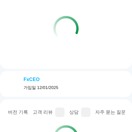
FxCEO
가입일
12/01/2025
명
버전 기록
고객 리뷰
상담
자주 묻는 질문(FA