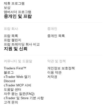
에
제휴 프로그램
따
보상
라
앰버서더 프로그램
거
중개인 및 프랍
래
데
이
프랍 회사
중개인
터
또
프랍 목록
중개인 목록
는
프랍 챌린지
외
프랍 트레이딩 회사 비교
부
지원 및 신뢰
서
비
스
커뮤니티 및 도움말
약관 및 정책
와
Traders First™
개인정보 보호정책
상
블로그
이용 약관
호
cTrader Web 열기
저작권
작
Discord
용
cTrader MCP 서버
합
도움말 센터
니
자주 묻는 질문(FAQ)
다.
cTrader 및 Store 기본 사항
고객 문의