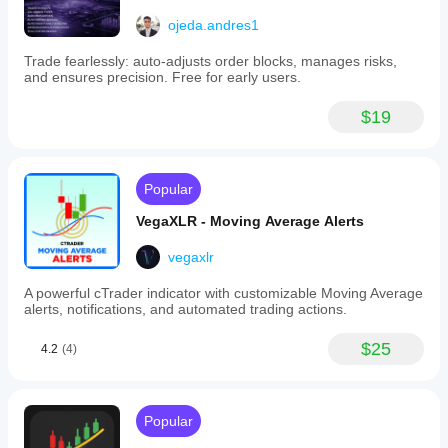
keadaan
kebarangkalian. Apabila 
Nexus Multi-TF
 menyala hijau, 
dengan
pasaran.
anda tahu anda mempunyai sokongan dari pelbagai 
ojeda.andres1
strategi anda.
jangka masa yang memihak kepada anda. Ia adalah alat 
utama untuk menghapuskan bunyi, mengurangkan 
Trade fearlessly: auto-adjusts order blocks, manages risks,
and ensures precision. Free for early users.
tekanan, dan melaksanakan kemasukan dengan 
ketepatan bedah.
$19
Sertai era baru analisis teknikal. Jadikan Nexus 
sebagai nadi dalam susunan perdagangan anda hari 
ini.
Popular
VegaXLR - Moving Average Alerts
vegaxlr
A powerful cTrader indicator with customizable Moving Average
alerts, notifications, and automated trading actions.
$25
4.2
(4)
Popular