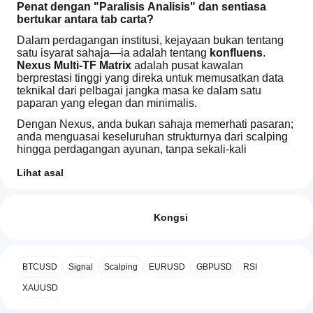
Penat dengan "Paralisis Analisis" dan sentiasa 
bertukar antara tab carta?
Dalam perdagangan institusi, kejayaan bukan tentang 
satu isyarat sahaja—ia adalah tentang 
konfluens
. 
Nexus Multi-TF Matrix
 adalah pusat kawalan 
berprestasi tinggi yang direka untuk memusatkan data 
teknikal dari pelbagai jangka masa ke dalam satu 
paparan yang elegan dan minimalis.
Dengan Nexus, anda bukan sahaja memerhati pasaran; 
anda menguasai keseluruhan strukturnya dari scalping 
hingga perdagangan ayunan, tanpa sekali-kali 
kehilangan fokus pada carta utama anda.
Lihat asal
Mengapa Nexus Multi-TF akan mengubah 
Profil indikator
Bagaimanakah
perdagangan anda:
saya boleh
Ulasan: 1
⚡ Matriks Multi-Jangka Masa Pintar:
mula
Kongsi
Visualisasikan arah harga dengan segera merentasi 
menggunakan
5
0 %
beberapa jangka masa (dari M5 hingga Harian). 
indikator?
4
100 %
Sistem ini boleh dikonfigurasikan sepenuhnya: anda 
Selepas
memilih jangka masa yang ingin dipantau 
BTCUSD
Signal
Scalping
EURUSD
GBPUSD
RSI
3
Aplikasi
0 %
pemasangan,
berdasarkan strategi unik anda.
cTrader
tambah tika
2
XAUUSD
0 %
🛡️ Perisai Konfluens Dinamik:
 Ini adalah ciri paling 
manakah
bagi mula
kuat Nexus. Sempadan papan pemuka berubah 
1
0 %
menggunakan