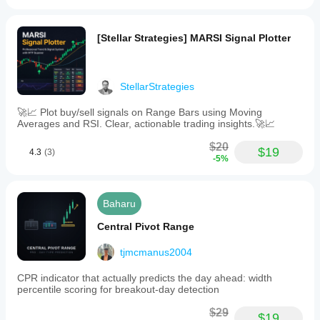
[Stellar Strategies] MARSI Signal Plotter
StellarStrategies
🚀📈 Plot buy/sell signals on Range Bars using Moving
Averages and RSI. Clear, actionable trading insights.🚀📈
$20
$19
4.3
(3)
-5%
Baharu
Central Pivot Range
tjmcmanus2004
CPR indicator that actually predicts the day ahead: width
percentile scoring for breakout-day detection
$29
$19