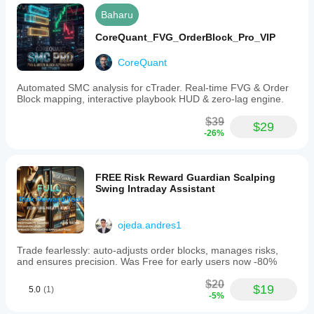
Baharu
CoreQuant_FVG_OrderBlock_Pro_VIP
CoreQuant
Automated SMC analysis for cTrader. Real-time FVG & Order
Block mapping, interactive playbook HUD & zero-lag engine.
$39
$29
-26%
FREE Risk Reward Guardian Scalping
Swing Intraday Assistant
ojeda.andres1
Trade fearlessly: auto-adjusts order blocks, manages risks,
and ensures precision. Was Free for early users now -80%
$20
$19
5.0
(1)
-5%