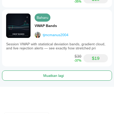
-35%
Baharu
VWAP Bands
tjmcmanus2004
Session VWAP with statistical deviation bands, gradient cloud,
and live rejection alerts — see exactly how stretched pri
$30
$19
-37%
Muatkan lagi