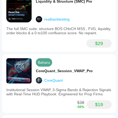
Liquidity & Structure (SMC) Pro
realbacktesting
The full SMC suite: structure BOS CHoCH MSS , FVG, liquidity,
order blocks & a 0 to100 confluence score. No repaint.
$29
Baharu
CoreQuant_Session_VWAP_Pro
CoreQuant
Institutional Session VWAP, 3-Sigma Bands & Rejection Signals
with Real-Time HUD Playbook. Engineered for Prop Firms
$38
$19
-50%