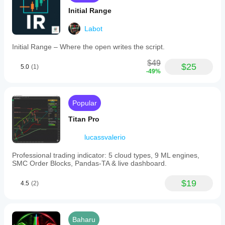
Initial Range
Labot
Initial Range – Where the open writes the script.
$49
$25
5.0
(1)
-49%
Popular
Titan Pro
lucassvalerio
Professional trading indicator: 5 cloud types, 9 ML engines,
SMC Order Blocks, Pandas-TA & live dashboard.
$19
4.5
(2)
Baharu