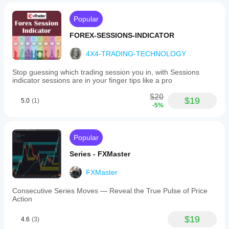
Popular
FOREX-SESSIONS-INDICATOR
4X4-TRADING-TECHNOLOGY
Stop guessing which trading session you in, with Sessions
indicator sessions are in your finger tips like a pro
$20
$19
5.0
(1)
-5%
Popular
Series - FXMaster
FXMaster
Consecutive Series Moves — Reveal the True Pulse of Price
Action
$19
4.6
(3)