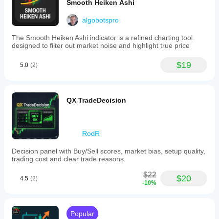
Smooth Heiken Ashi
algobotspro
The Smooth Heiken Ashi indicator is a refined charting tool
designed to filter out market noise and highlight true price
$19
5.0
(2)
QX TradeDecision
RodR
Decision panel with Buy/Sell scores, market bias, setup quality,
trading cost and clear trade reasons.
$22
$20
4.5
(2)
-10%
Popular