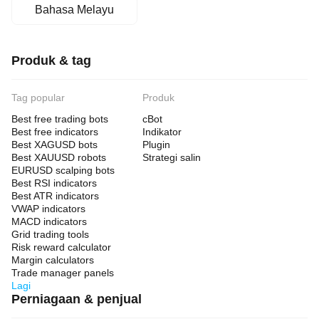
Bahasa Melayu
Produk & tag
Tag popular
Produk
Best free trading bots
cBot
Best free indicators
Indikator
Best XAGUSD bots
Plugin
Best XAUUSD robots
Strategi salin
EURUSD scalping bots
Best RSI indicators
Best ATR indicators
VWAP indicators
MACD indicators
Grid trading tools
Risk reward calculator
Margin calculators
Trade manager panels
Lagi
Perniagaan & penjual