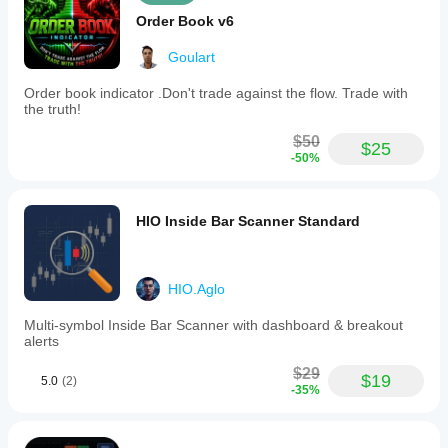
Order Book v6
Goulart
Order book indicator .Don't trade against the flow. Trade with
the truth!
$50
$25
-50%
HIO Inside Bar Scanner Standard
HIO.Aglo
Multi-symbol Inside Bar Scanner with dashboard & breakout
alerts
$29
$19
5.0
(2)
-35%