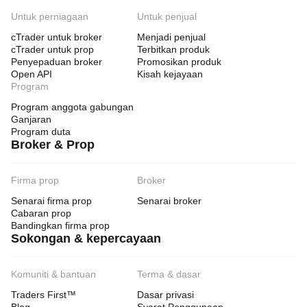
Untuk perniagaan
Untuk penjual
cTrader untuk broker
Menjadi penjual
cTrader untuk prop
Terbitkan produk
Penyepaduan broker
Promosikan produk
Open API
Kisah kejayaan
Program
Program anggota gabungan
Ganjaran
Program duta
Broker & Prop
Firma prop
Broker
Senarai firma prop
Senarai broker
Cabaran prop
Bandingkan firma prop
Sokongan & kepercayaan
Komuniti & bantuan
Terma & dasar
Traders First™
Dasar privasi