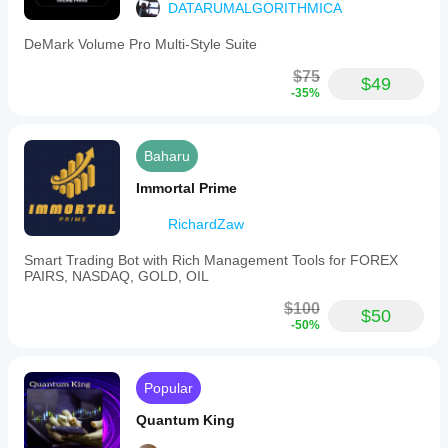
DATARUMALGORITHMICA
DeMark Volume Pro Multi-Style Suite
$75
$49
-35%
Baharu
Immortal Prime
RichardZaw
Smart Trading Bot with Rich Management Tools for FOREX
PAIRS, NASDAQ, GOLD, OIL
$100
$50
-50%
Popular
Quantum King