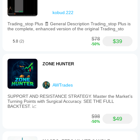
kobud.222
Trading_stop Plus 🧾 General Description Trading_stop Plus is
the complete, enhanced version of the original Trading_sto
$78
$39
5.0
(2)
-50%
ZONE HUNTER
AWTrades
SUPPORT AND RESISTANCE STRATEGY. Master the Market’s
Turning Points with Surgical Accuracy. SEE THE FULL
BACKTEST. 📈
$98
$49
-50%