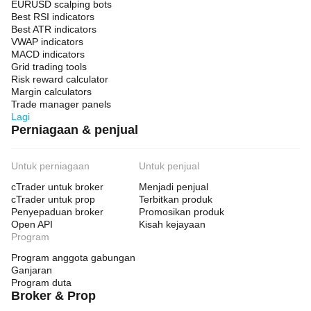
EURUSD scalping bots
Best RSI indicators
Best ATR indicators
VWAP indicators
MACD indicators
Grid trading tools
Risk reward calculator
Margin calculators
Trade manager panels
Lagi
Perniagaan & penjual
Untuk perniagaan
Untuk penjual
cTrader untuk broker
Menjadi penjual
cTrader untuk prop
Terbitkan produk
Penyepaduan broker
Promosikan produk
Open API
Kisah kejayaan
Program
Program anggota gabungan
Ganjaran
Program duta
Broker & Prop