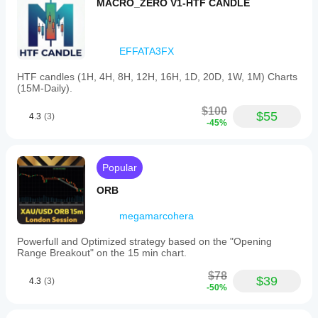
MACRO_ZERO V1-HTF CANDLE
EFFATA3FX
HTF candles (1H, 4H, 8H, 12H, 16H, 1D, 20D, 1W, 1M) Charts
(15M-Daily).
$100
$55
4.3
(3)
-45%
Popular
ORB
megamarcohera
Powerfull and Optimized strategy based on the "Opening
Range Breakout" on the 15 min chart.
$78
$39
4.3
(3)
-50%