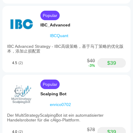
Popular
IBC_Advanced
IBCQuant
IBC Advanced Strategy - IBC高级策略，基于马丁策略的优化版
本，添加止损配置
$40
$39
4.5
(2)
-3%
Popular
Scalping Bot
enrico0702
Der MultiStrategyScalpingBot ist ein automatisierter
Handelsroboter für die cAlgo-Plattform.
$78
$39
4.0
(2)