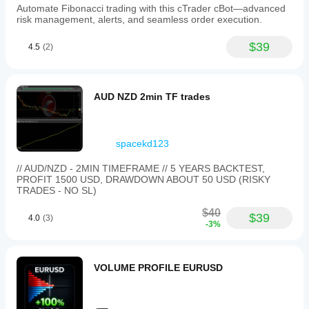
broker,
Automate Fibonacci trading with this cTrader cBot—advanced
risk management, alerts, and seamless order execution.
spread dan
kualiti
pelaksanaan.
$39
4.5
(2)
Menguji bot
dalam
persekitaran
anda sendiri
AUD NZD 2min TF trades
membantu
anda
memahami
prestasi bot
spacekd123
tersebut
// AUD/NZD - 2MIN TIMEFRAME // 5 YEARS BACKTEST,
dalam
PROFIT 1500 USD, DRAWDOWN ABOUT 50 USD (RISKY
penggunaan
TRADES - NO SL)
sebenar.
$40
$39
4.0
(3)
-3%
VOLUME PROFILE EURUSD