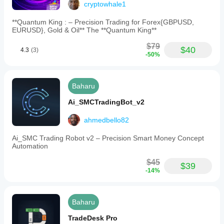
cryptowhale1
**Quantum King : – Precision Trading for Forex{GBPUSD,
EURUSD}, Gold & Oil** The **Quantum King**
$79
$40
4.3
(3)
-50%
Baharu
Ai_SMCTradingBot_v2
ahmedbello82
Ai_SMC Trading Robot v2 – Precision Smart Money Concept
Automation
$45
$39
-14%
Baharu
TradeDesk Pro