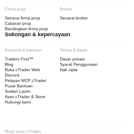
Firma prop
Broker
Senarai firma prop
Senarai broker
Cabaran prop
Bandingkan firma prop
Sokongan & kepercayaan
Komuniti & bantuan
Terma & dasar
Traders First™
Dasar privasi
Blog
Syarat Penggunaan
Buka cTrader Web
Hak cipta
Discord
Pelayan MCP cTrader
Pusat Bantuan
Soalan Lazim
Asas cTrader & Store
Hubungi kami
Muat turun cTrader