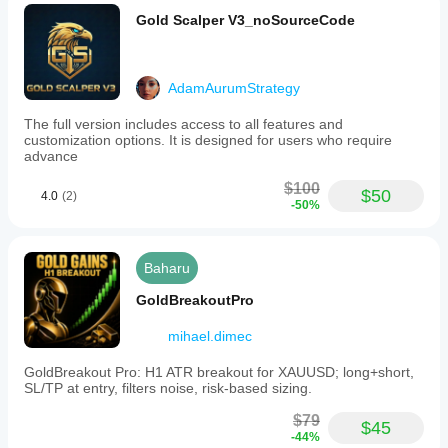
Gold Scalper V3_noSourceCode
AdamAurumStrategy
The full version includes access to all features and
customization options. It is designed for users who require
advance
$100
$50
4.0
(2)
-50%
Baharu
GoldBreakoutPro
mihael.dimec
GoldBreakout Pro: H1 ATR breakout for XAUUSD; long+short,
SL/TP at entry, filters noise, risk-based sizing.
$79
$45
-44%