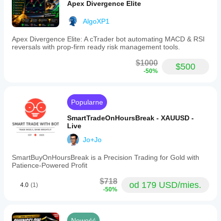
Apex Divergence Elite
AlgoXP1
Apex Divergence Elite: A cTrader bot automating MACD & RSI
reversals with prop-firm ready risk management tools.
$1000
$500
-50%
Popularne
SmartTradeOnHoursBreak - XAUUSD -
Live
Jo+Jo
SmartBuyOnHoursBreak is a Precision Trading for Gold with
Patience-Powered Profit
$718
od 179 USD/mies.
4.0
(1)
-50%
Nowość