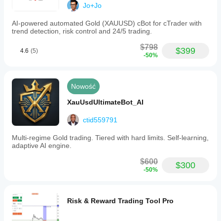
Przetestuj
dostarczonego
Jo+Jo
are real.
wyniki
swojego cBota
pliku
Rechecking
na
it on H1
AI-powered automated Gold (XAUUSD) cBot for cTrader with
na
optymalizacji
.
każdym
bias.
trend detection, risk control and 24/5 trading.
historycznych
koncie?
danych
$798
Wyniki mogą
rynkowych w
$399
4.6
(5)
-50%
NewsTradeHawk
się różnić w
cTrader
zależności od
Windows i Mac.
June 30, 2025
warunków
oferowanych
Nowość
A normal
przez brokera,
forward
spreadów i
XauUsdUltimateBot_AI
sample
jakości
says more
than a
realizacji
ctid559791
polished
zleceń.
screenshot.
Multi-regime Gold trading. Tiered with hard limits. Self-learning,
Przetestowanie
For trend
adaptive AI engine.
bota we
filtering, 90
własnym
setups on
$600
środowisku
$300
daily close
-50%
pomoże Ci
feels like a
zrozumieć, jak
fair first
read.
sprawdza się
on w
Risk & Reward Trading Tool Pro
rzeczywistym
użytkowaniu.