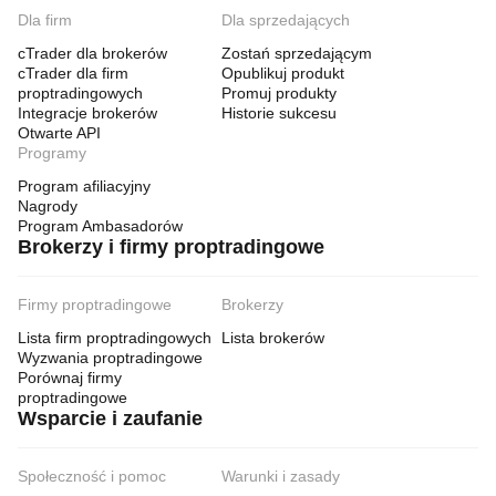
Dla firm
Dla sprzedających
cTrader dla brokerów
Zostań sprzedającym
cTrader dla firm
Opublikuj produkt
proptradingowych
Promuj produkty
Integracje brokerów
Historie sukcesu
Otwarte API
Programy
Program afiliacyjny
Nagrody
Program Ambasadorów
Brokerzy i firmy proptradingowe
Firmy proptradingowe
Brokerzy
Lista firm proptradingowych
Lista brokerów
Wyzwania proptradingowe
Porównaj firmy
proptradingowe
Wsparcie i zaufanie
Społeczność i pomoc
Warunki i zasady