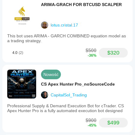
ARIMA-GRACH FOR BTCUSD SCALPER
lotus.cristal.17
This bot uses ARIMA - GARCH COMBINED equation model as
a trading strategy.
$500
$320
4.0
(2)
-36%
Nowość
CS Apex Hunter Pro_noSourceCode
CapitalSol_Trading
Professional Supply & Demand Execution Bot for cTrader. CS
Apex Hunter Pro is a fully automated execution bot designed
$900
$499
-45%