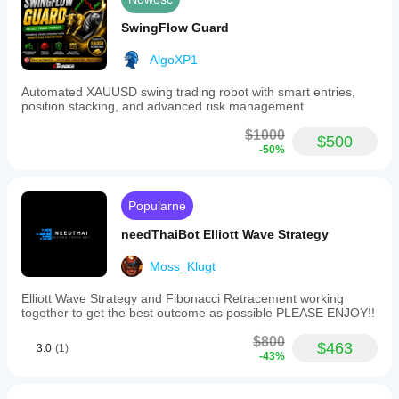
SwingFlow Guard
AlgoXP1
Automated XAUUSD swing trading robot with smart entries,
position stacking, and advanced risk management.
$1000
$500
-50%
Popularne
needThaiBot Elliott Wave Strategy
Moss_Klugt
Elliott Wave Strategy and Fibonacci Retracement working
together to get the best outcome as possible PLEASE ENJOY!!
$800
$463
3.0
(1)
-43%