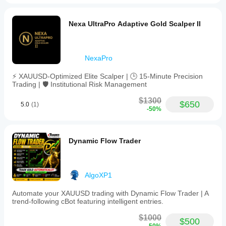
Nexa UltraPro Adaptive Gold Scalper II
NexaPro
⚡ XAUUSD-Optimized Elite Scalper | 🕒 15-Minute Precision
Trading | 🛡️ Institutional Risk Management
$1300
$650
5.0
(1)
-50%
Dynamic Flow Trader
AlgoXP1
Automate your XAUUSD trading with Dynamic Flow Trader | A
trend-following cBot featuring intelligent entries.
$1000
$500