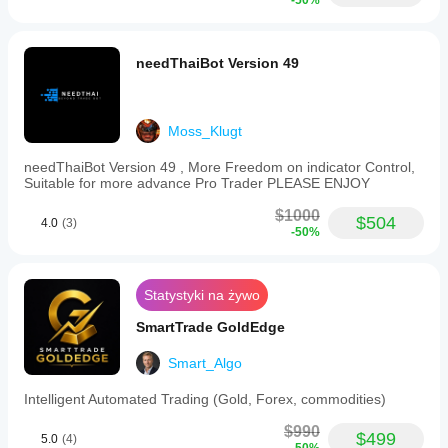
-50%
needThaiBot Version 49
Moss_Klugt
needThaiBot Version 49 , More Freedom on indicator Control,
Suitable for more advance Pro Trader PLEASE ENJOY
$1000
$504
4.0
(3)
-50%
Statystyki na żywo
SmartTrade GoldEdge
Smart_Algo
Intelligent Automated Trading (Gold, Forex, commodities)
$990
$499
5.0
(4)