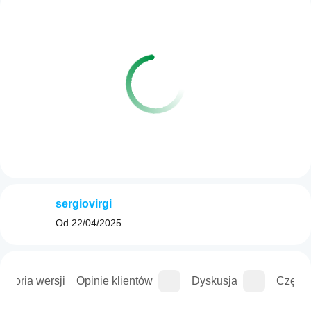
sergiovirgi
Od
22/04/2025
istoria wersji
Opinie klientów
Dyskusja
Częste