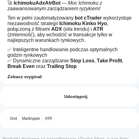
🚀 
IchimokuAdxAtrBot
 — 
Moc Ichimoku z 
zaawansowanym zarządzaniem ryzykiem!
Ten w pełni zautomatyzowany 
bot cTrader
 wykorzystuje 
niezawodność strategii 
Ichimoku Kinko Hyo
, 
połączoną z filtrami 
ADX
 (siła trendu) i 
ATR
(zmienność), aby wchodzić w transakcje tylko w 
najlepszych warunkach rynkowych.
✅ Inteligentne handlowanie podczas optymalnych 
godzin rynkowych
✅ Dynamiczne zarządzanie 
Stop Loss
, 
Take Profit
, 
Break Even
 oraz 
Trailing Stop
✅ Wbudowana ochrona przed dzienną stratą
Zobacz oryginał
✅ Zaawansowane tryby: 
Martingale
 lub 
Grid
 dla 
Profil handlowy
maksymalizacji zysków
Jak
✅ W pełni konfigurowalne parametry
uruchomić
Opinie: 2
cBota?
Udostępnij
🔥 Idealny dla traderów poszukujących niezawodnego, 
elastycznego i wysoce konfigurowalnego bota do 
5
Po
0 %
Które
łapania trendów z maksymalną pewnością.
instalacji
4
50 %
aplikacje
uruchom
Grid
Martingale
ATR
3
cTrader
50 %
wystąpienie
cBota w
obsługują
👉 
Przenieś swój trading na wyższy poziom!
2
0 %
chmurze
cBoty?
1
0 %
lub
Produkty dostępne za pośrednictwem cTrader Store, w tym boty