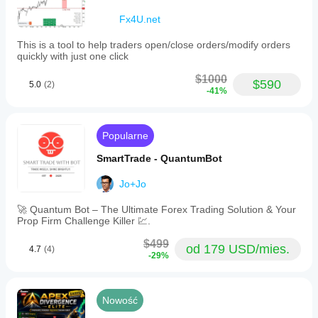
Fx4U.net
This is a tool to help traders open/close orders/modify orders
quickly with just one click
$1000
$590
5.0
(2)
-41%
Popularne
SmartTrade - QuantumBot
Jo+Jo
🚀 Quantum Bot – The Ultimate Forex Trading Solution & Your
Prop Firm Challenge Killer 💹.
$499
od 179 USD/mies.
4.7
(4)
-29%
Nowość