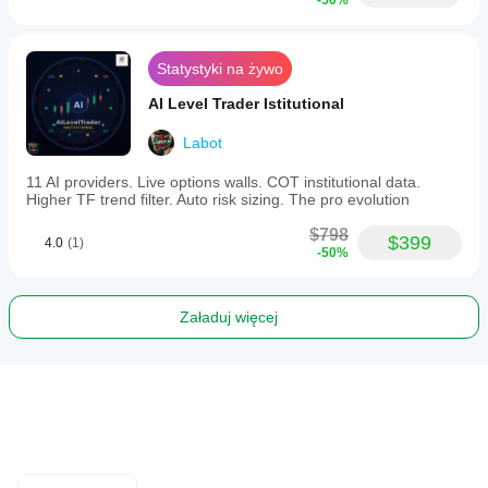
-50%
Statystyki na żywo
AI Level Trader Istitutional
Labot
11 AI providers. Live options walls. COT institutional data.
Higher TF trend filter. Auto risk sizing. The pro evolution
$798
$399
4.0
(1)
-50%
Załaduj więcej