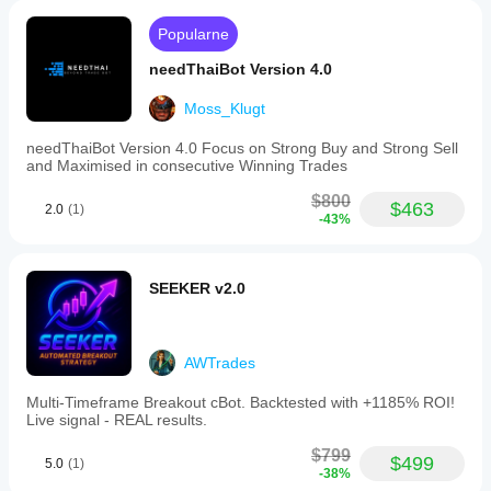
Popularne
needThaiBot Version 4.0
Moss_Klugt
needThaiBot Version 4.0 Focus on Strong Buy and Strong Sell
and Maximised in consecutive Winning Trades
$800
$463
2.0
(1)
-43%
SEEKER v2.0
AWTrades
Multi‑Timeframe Breakout cBot. Backtested with +1185% ROI!
Live signal - REAL results.
$799
$499
5.0
(1)
-38%