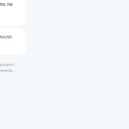
no, na 
AUUSD
rznych i
żesz 
apewnia
rę 