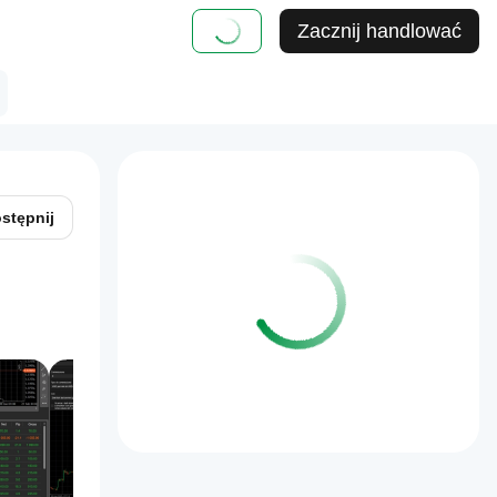
Zacznij handlować
stępnij