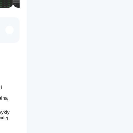
 
lną 
ykły 
tej 