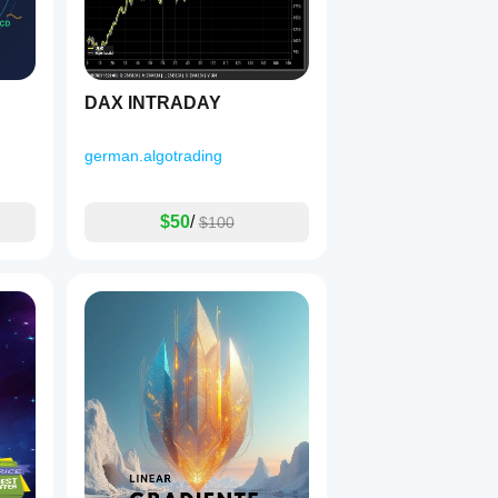
DAX INTRADAY
german.algotrading
$50
/
$100