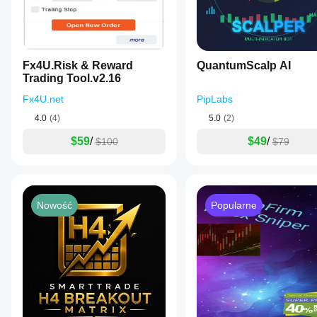
Fx4U.Risk & Reward
QuantumScalp AI
Trading Tool.v2.16
Fx4U.net
PipLabs
4.0
(4)
5.0
(2)
$59
/
$49
/
$100
$79
Nowość
Popularne