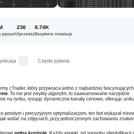
M
236
8.74K
w pipsach
Sprzedaż
Bezpłatne instalacje
yskusja
Częste pytania
y cTrader, który przywraca jedno z najbardziej fascynujących i
rew
. To nie jest zwykły algorytm; to zaawansowane narzędzie 
otne na rynku, rysując dynamiczne kanały cenowe, oferując unika
o prostym i precyzyjnym optymalizacjom, ten bot wykazał niezw
jak widać na zdjęciach, przy jednoczesnym zachowaniu znakomi
derowi 
pełną kontrolę
. Każdy aspekt, od sposobu identyfikacji i 