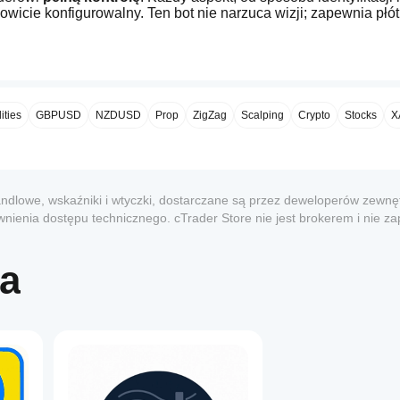
owicie konfigurowalny. Ten bot nie narzuca wizji; zapewnia płót
geometrycznej elegancji. Udanych transakcji! 🚀
Botów na żywo korzystam z IC Markets: 
Odwiedź IC Markets
ties
GBPUSD
NZDUSD
Prop
ZigZag
Scalping
Crypto
Stocks
X
com/copy/strategy/100817
trolny
ndlowe, wskaźniki i wtyczki, dostarczane są przez deweloperów zewnęt
kowa konfigurowalność
. Każdy parametr to dźwignia, którą mo
nienia dostępu technicznego. cTrader Store nie jest brokerem i nie z
rzekształcając klasyczną koncepcję w nowoczesny, szyty na mia
dacji ani nie gwarantuje przyszłych wyników.
1
ra
i.
cji.
ransakcje otwierane przez bota.