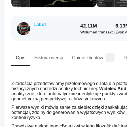
Labot
42.11M
6.13
Wolumen transakcji
Zysk 
Opis
Historia wersji
Opinie klientów
D
Z radością przedstawiamy przełomowego cBota dla platform
historycznych narzędzi analizy technicznej: 
Widelec And
analityczne, które automatycznie identyfikuje punkty zwr
geometryczną perspektywę ruchów rynkowych.
Pierwsze wyniki mówią same za siebie: dzięki zaskakując
potencjał, zdolny do generowania wyjątkowych wyników, 
kontroli ryzyka.
Prawdziwe piękno tego cBota tkwi w jego filozofii: dać tra