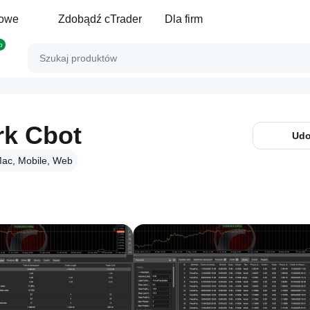
gowe
Zdobądź cTrader
Dla firm
p
rk Cbot
Udo
ac, Mobile, Web