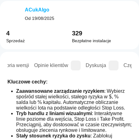
ACukAlgo
Od
19/08/2025
4
329
Sprzedaż
Bezpłatne instalacje
istoria wersji
Opinie klientów
Dyskusja
Częste
Kluczowe cechy:
Zaawansowane zarządzanie ryzykiem
: Wybierz 
spośród stałej wielkości, stałego ryzyka w $, % 
salda lub % kapitału. Automatyczne obliczanie 
wielkości lota na podstawie odległości Stop Loss.
Tryb handlu z liniami wizualnymi
: Interaktywne 
linie poziome dla wejścia, Stop Loss i Take Profit. 
Przeciągnij, aby dostosować w czasie rzeczywistym; 
obsługuje zlecenia rynkowe i limitowane.
Stały stosunek ryzyka do zysku
: Zablokuj 