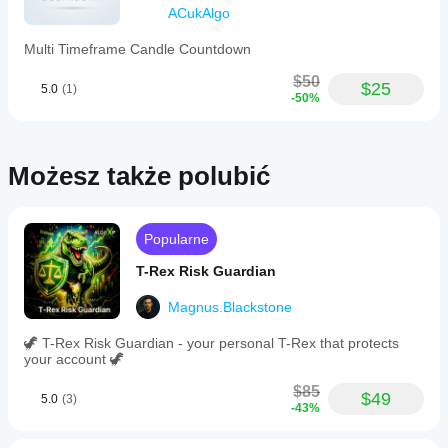
support
ACukAlgo
both
market
Multi Timeframe Candle Countdown
and
limit
$50
$25
5.0
(1)
orders.
-50%
A
fixed
risk-
reward
Możesz także polubić
ratio
function
enables
automatic
adjustment
Popularne
of
take
T-Rex Risk Guardian
profit
when
Magnus.Blackstone
stop
loss
🦖 T-Rex Risk Guardian - your personal T-Rex that protects
is
your account 🦖
moved,
maintaining
$85
a
$49
5.0
(3)
-43%
consistent
ratio.
The