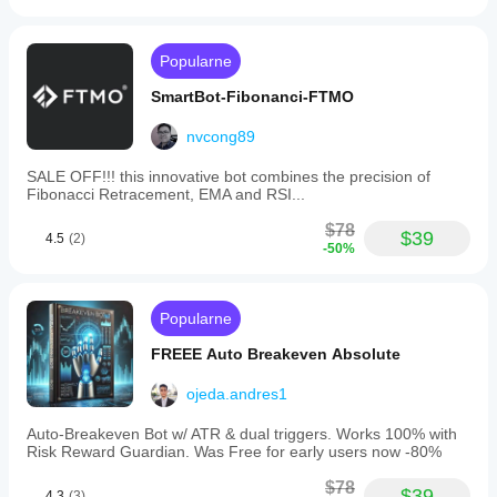
can
be
positioned
Popularne
anywhere
on
SmartBot-Fibonanci-FTMO
the
chart
nvcong89
with
customizable
margins.
SALE OFF!!! this innovative bot combines the precision of
It
Fibonacci Retracement, EMA and RSI...
is
suitable
$78
$39
4.5
(2)
for
-50%
trading
markets
including
Forex,
Popularne
indices,
and
FREEE Auto Breakeven Absolute
commodities.
The
ojeda.andres1
product
includes
Auto-Breakeven Bot w/ ATR & dual triggers. Works 100% with
ready-
Risk Reward Guardian. Was Free for early users now -80%
to-
use
$78
source
$39
4.3
(3)