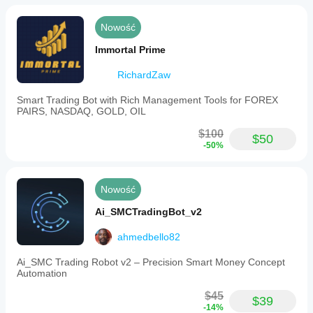
open
positions
Nowość
simultaneously
by
Immortal Prime
dragging
a
RichardZaw
line.
One-
click
Smart Trading Bot with Rich Management Tools for FOREX
management
PAIRS, NASDAQ, GOLD, OIL
features
include
$100
$50
breakeven
-50%
setting,
closing
all
positions,
Nowość
and
closing
Ai_SMCTradingBot_v2
all
pending
ahmedbello82
orders.
The
Ai_SMC Trading Robot v2 – Precision Smart Money Concept
panel
Automation
is
clean,
$45
minimizable,
$39
-14%
and