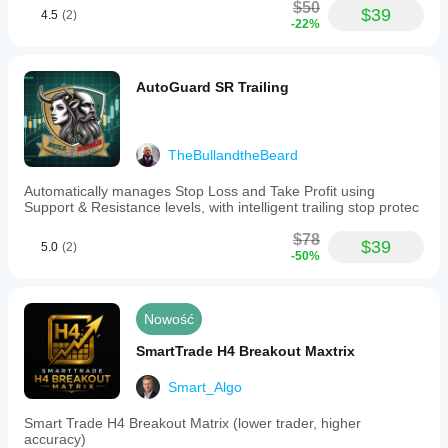
$50
$39
4.5
(2)
-22%
AutoGuard SR Trailing
TheBullandtheBeard
Automatically manages Stop Loss and Take Profit using
Support & Resistance levels, with intelligent trailing stop protec
$78
$39
5.0
(2)
-50%
Nowość
SmartTrade H4 Breakout Maxtrix
Smart_Algo
Smart Trade H4 Breakout Matrix (lower trader, higher
accuracy)