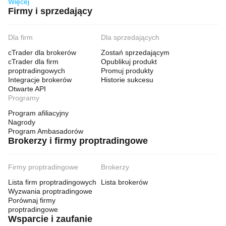
Więcej
Firmy i sprzedający
Dla firm
Dla sprzedających
cTrader dla brokerów
Zostań sprzedającym
cTrader dla firm
Opublikuj produkt
proptradingowych
Promuj produkty
Integracje brokerów
Historie sukcesu
Otwarte API
Programy
Program afiliacyjny
Nagrody
Program Ambasadorów
Brokerzy i firmy proptradingowe
Firmy proptradingowe
Brokerzy
Lista firm proptradingowych
Lista brokerów
Wyzwania proptradingowe
Porównaj firmy
proptradingowe
Wsparcie i zaufanie