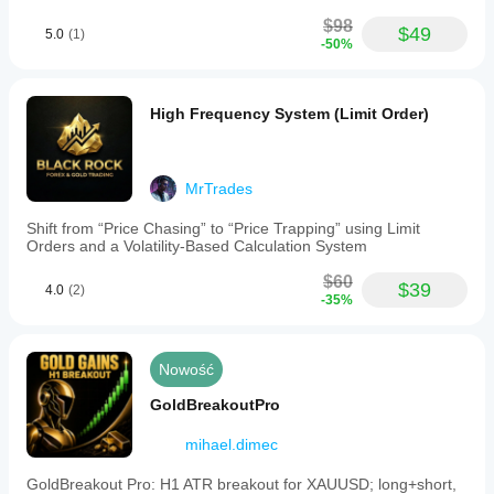
$98
$49
5.0
(1)
-50%
High Frequency System (Limit Order)
MrTrades
Shift from “Price Chasing” to “Price Trapping” using Limit
Orders and a Volatility-Based Calculation System
$60
$39
4.0
(2)
-35%
Nowość
GoldBreakoutPro
mihael.dimec
GoldBreakout Pro: H1 ATR breakout for XAUUSD; long+short,