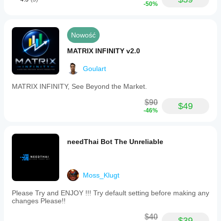
-50%
code
for
further
customization.
Nowość
Profil handlowy
MATRIX INFINITY v2.0
Goulart
MATRIX INFINITY, See Beyond the Market.
$90
$49
-46%
needThai Bot The Unreliable
Moss_Klugt
Please Try and ENJOY !!! Try default setting before making any
changes Please!!
$40
$39