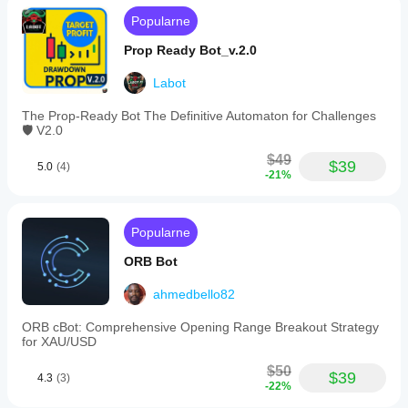
tool
Popularne
supports
instant
Prop Ready Bot_v.2.0
partial
close
Labot
options,
cycling
through
The Prop-Ready Bot The Definitive Automaton for Challenges
preset
🛡️ V2.0
percentages
with
$49
$39
5.0
(4)
a
-21%
single
click.
Batch
position
Popularne
adjustment
allows
ORB Bot
users
to
ahmedbello82
modify
stop
ORB cBot: Comprehensive Opening Range Breakout Strategy
loss
for XAU/USD
or
take
$50
profit
$39
4.3
(3)
-22%
for
all