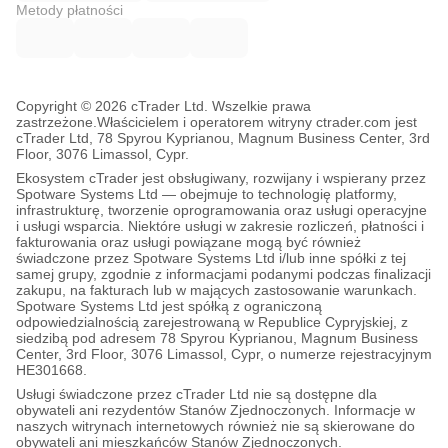
Metody płatności
Copyright © 2026 cTrader Ltd. Wszelkie prawa
zastrzeżone.
Właścicielem i operatorem witryny ctrader.com jest
cTrader Ltd, 78 Spyrou Kyprianou, Magnum Business Center, 3rd
Floor, 3076 Limassol, Cypr.
Ekosystem cTrader jest obsługiwany, rozwijany i wspierany przez
Spotware Systems Ltd — obejmuje to technologię platformy,
infrastrukturę, tworzenie oprogramowania oraz usługi operacyjne
i usługi wsparcia. Niektóre usługi w zakresie rozliczeń, płatności i
fakturowania oraz usługi powiązane mogą być również
świadczone przez Spotware Systems Ltd i/lub inne spółki z tej
samej grupy, zgodnie z informacjami podanymi podczas finalizacji
zakupu, na fakturach lub w mających zastosowanie warunkach.
Spotware Systems Ltd jest spółką z ograniczoną
odpowiedzialnością zarejestrowaną w Republice Cypryjskiej, z
siedzibą pod adresem 78 Spyrou Kyprianou, Magnum Business
Center, 3rd Floor, 3076 Limassol, Cypr, o numerze rejestracyjnym
HE301668.
Usługi świadczone przez cTrader Ltd nie są dostępne dla
obywateli ani rezydentów Stanów Zjednoczonych. Informacje w
naszych witrynach internetowych również nie są skierowane do
obywateli ani mieszkańców Stanów Zjednoczonych.