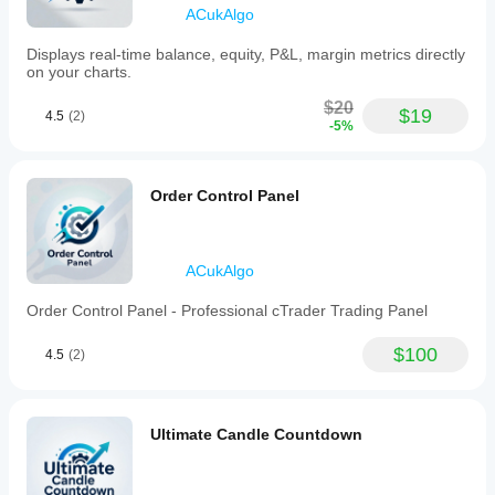
spreadów i
The
ACukAlgo
jakości
panel
realizacji
includes
Displays real-time balance, equity, P&L, margin metrics directly
zleceń.
a
on your charts.
Przetestowanie
visual
bota we
line
$20
$19
4.5
(2)
trading
własnym
-5%
mode
środowisku
with
pomoże Ci
interactive
zrozumieć, jak
horizontal
Order Control Panel
sprawdza się
lines
on w
for
rzeczywistym
entry,
użytkowaniu.
stop
ACukAlgo
loss,
and
Order Control Panel - Professional cTrader Trading Panel
take
profit
levels,
$100
4.5
(2)
which
can
be
adjusted
Ultimate Candle Countdown
in
real-
time
and