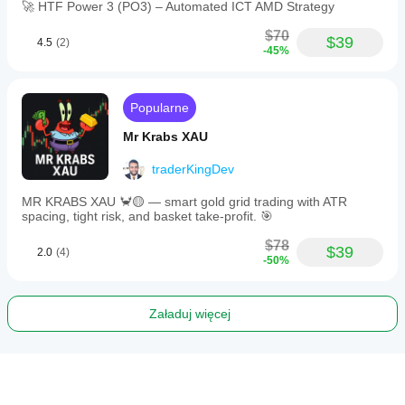
🚀 HTF Power 3 (PO3) – Automated ICT AMD Strategy
$70
$39
4.5
(2)
-45%
Popularne
Mr Krabs XAU
traderKingDev
MR KRABS XAU 🦀🟡 — smart gold grid trading with ATR
spacing, tight risk, and basket take-profit. 🎯
$78
$39
2.0
(4)
-50%
Załaduj więcej