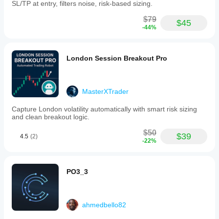
SL/TP at entry, filters noise, risk-based sizing.
$79
$45
-44%
London Session Breakout Pro
MasterXTrader
Capture London volatility automatically with smart risk sizing
and clean breakout logic.
$50
$39
4.5
(2)
-22%
PO3_3
ahmedbello82