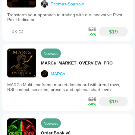
Thomas-Sparrow
Transform your approach to trading with our innovative Pivot
Point Indicator.
$20
$19
5.0
(1)
-5%
Nowość
MARCs_MARKET_OVERVIEW_PRO
MARCs
MARCs Multi-timeframe market dashboard with trend rows,
RSI context, sessions, presets and optional chart levels.
$38
$19
-50%
Nowość
Order Book v6