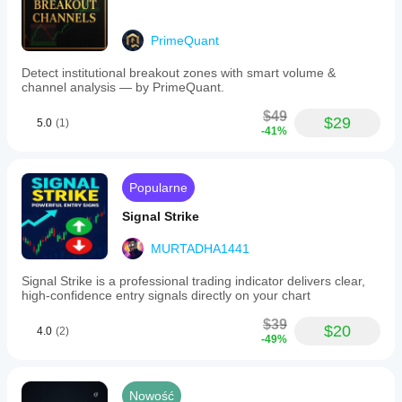
PrimeQuant
Detect institutional breakout zones with smart volume &
channel analysis — by PrimeQuant.
$49
$29
5.0
(1)
-41%
Popularne
Signal Strike
MURTADHA1441
Signal Strike is a professional trading indicator delivers clear,
high‑confidence entry signals directly on your chart
$39
$20
4.0
(2)
-49%
Nowość