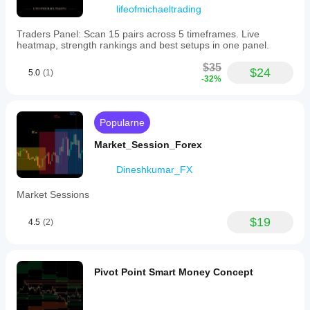
lifeofmichaeltrading
Traders Panel: Scan 15 pairs across 5 timeframes. Live
heatmap, strength rankings and best setups in one panel.
$35
$24
5.0
(1)
-32%
Popularne
Market_Session_Forex
Dineshkumar_FX
Market Sessions
$19
4.5
(2)
Pivot Point Smart Money Concept