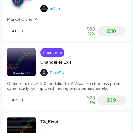
cGuru
Market Cipher A
$50
$30
4.6
(3)
-40%
Popularne
Chandelier Exit
FlowFX
Optimize exits with Chandelier Exit! Visualize stop-loss points
dynamically for improved trading precision and safety.
$20
$19
4.3
(3)
-5%
TS_Pivot