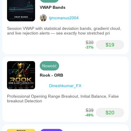
VWAP Bands
tjmcmanus2004
Session VWAP with statistical deviation bands, gradient cloud,
and live rejection alerts — see exactly how stretched pri
$30
$19
-37%
Nowość
Rook - ORB
Dineshkumar_FX
Professional Opening Range Breakout, Initial Balance, False
breakout Detection
$39
$20
-49%