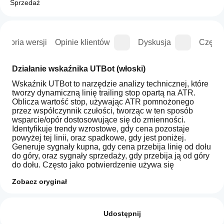
Sprzedaż
istoria wersji
Opinie klientów
Dyskusja
Częste
Działanie wskaźnika UTBot (włoski)
Wskaźnik UTBot to narzędzie analizy technicznej, które 
tworzy dynamiczną linię trailing stop opartą na ATR. 
Oblicza wartość stop, używając ATR pomnożonego 
przez współczynnik czułości, tworząc w ten sposób 
wsparcie/opór dostosowujące się do zmienności. 
Identyfikuje trendy wzrostowe, gdy cena pozostaje 
powyżej tej linii, oraz spadkowe, gdy jest poniżej. 
Generuje sygnały kupna, gdy cena przebija linię od dołu 
do góry, oraz sygnały sprzedaży, gdy przebija ją od góry 
do dołu. Często jako potwierdzenie używa się 
przecięcia EMA z linią trailing stop. Jest skuteczny na 
Zobacz oryginał
rynkach kierunkowych oraz w zarządzaniu 
Profil wskaźnika
dynamicznymi stopami dla otwartych pozycji.
Jak mogę
zacząć
Opinie: 1
UTBot Indicator Functionality (English)
używać
Udostępnij
The UTBot indicator is a technical analysis tool that 