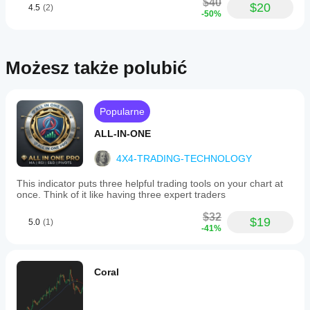
$40
$20
4.5
(2)
-50%
Możesz także polubić
Popularne
ALL-IN-ONE
4X4-TRADING-TECHNOLOGY
This indicator puts three helpful trading tools on your chart at
once. Think of it like having three expert traders
$32
$19
5.0
(1)
-41%
Coral