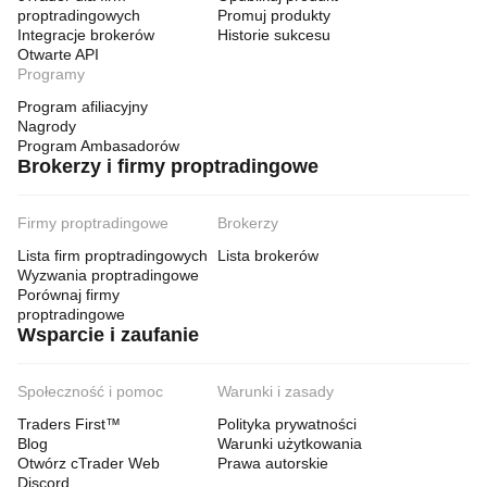
proptradingowych
Promuj produkty
Integracje brokerów
Historie sukcesu
Otwarte API
Programy
Program afiliacyjny
Nagrody
Program Ambasadorów
Brokerzy i firmy proptradingowe
Firmy proptradingowe
Brokerzy
Lista firm proptradingowych
Lista brokerów
Wyzwania proptradingowe
Porównaj firmy
proptradingowe
Wsparcie i zaufanie
Społeczność i pomoc
Warunki i zasady
Traders First™
Polityka prywatności
Blog
Warunki użytkowania
Otwórz cTrader Web
Prawa autorskie
Discord