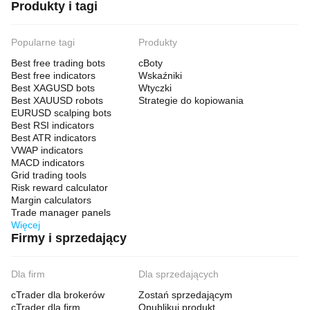
Produkty i tagi
Popularne tagi
Produkty
Best free trading bots
cBoty
Best free indicators
Wskaźniki
Best XAGUSD bots
Wtyczki
Best XAUUSD robots
Strategie do kopiowania
EURUSD scalping bots
Best RSI indicators
Best ATR indicators
VWAP indicators
MACD indicators
Grid trading tools
Risk reward calculator
Margin calculators
Trade manager panels
Więcej
Firmy i sprzedający
Dla firm
Dla sprzedających
cTrader dla brokerów
Zostań sprzedającym
cTrader dla firm
Opublikuj produkt