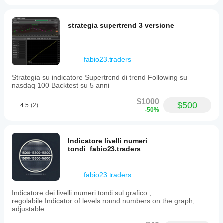
clean
rynkowych.
strategii.
chart.
The
workflow
strategia supertrend 3 versione
feels
calmer.
fabio23.traders
Strategia su indicatore Supertrend di trend Following su
nasdaq 100 Backtest su 5 anni
$1000
$500
4.5
(2)
-50%
Indicatore livelli numeri
tondi_fabio23.traders
fabio23.traders
Indicatore dei livelli numeri tondi sul grafico ,
regolabile.Indicator of levels round numbers on the graph,
adjustable