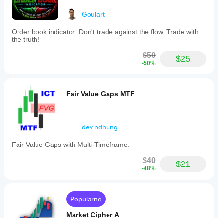
Goulart
Order book indicator .Don't trade against the flow. Trade with
the truth!
$50
$25
-50%
Fair Value Gaps MTF
dev.ndhung
Fair Value Gaps with Multi-Timeframe.
$40
$21
-48%
Popularne
Market Cipher A