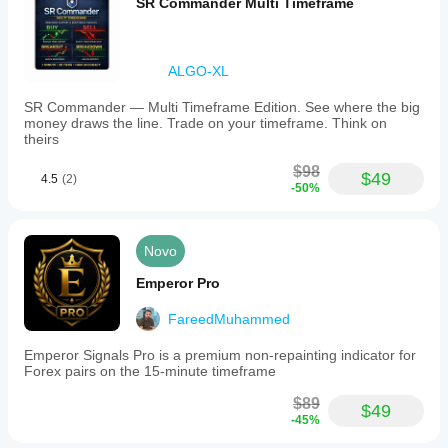
SR Commander Multi Timeframe
ALGO-XL
SR Commander — Multi Timeframe Edition. See where the big
money draws the line. Trade on your timeframe. Think on
theirs
$98
$49
4.5
(2)
-50%
Novo
Emperor Pro
FareedMuhammed
Emperor Signals Pro is a premium non-repainting indicator for
Forex pairs on the 15-minute timeframe
$89
$49
-45%