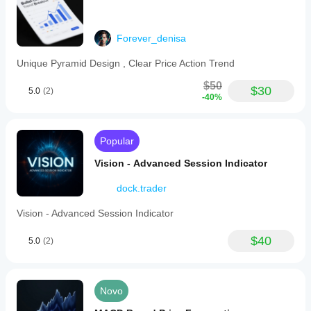
Forever_denisa
Unique Pyramid Design , Clear Price Action Trend
$50
$30
5.0
(2)
-40%
Popular
Vision - Advanced Session Indicator
dock.trader
Vision - Advanced Session Indicator
$40
5.0
(2)
Novo