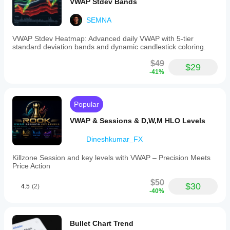
VWAP Stdev Bands
estratégia.
SEMNA
VWAP Stdev Heatmap: Advanced daily VWAP with 5-tier
standard deviation bands and dynamic candlestick coloring.
$49
$29
-41%
Popular
VWAP & Sessions & D,W,M HLO Levels
Dineshkumar_FX
Killzone Session and key levels with VWAP – Precision Meets
Price Action
$50
$30
4.5
(2)
-40%
Bullet Chart Trend