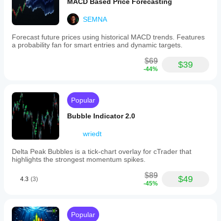
MACD Based Price Forecasting
SEMNA
Forecast future prices using historical MACD trends. Features
a probability fan for smart entries and dynamic targets.
$69
$39
-44%
Popular
Bubble Indicator 2.0
wriedt
Delta Peak Bubbles is a tick‑chart overlay for cTrader that
highlights the strongest momentum spikes.
$89
$49
4.3
(3)
-45%
Popular