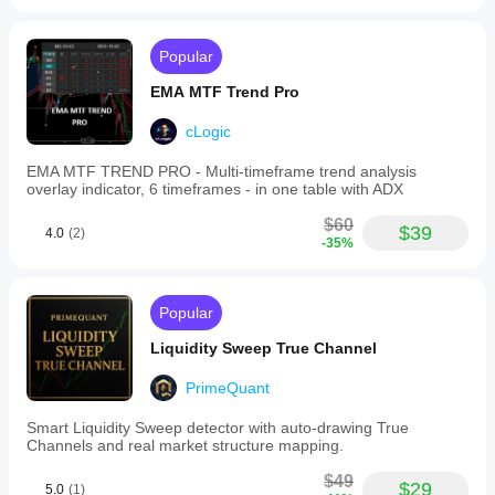
Popular
EMA MTF Trend Pro
cLogic
EMA MTF TREND PRO - Multi-timeframe trend analysis
overlay indicator, 6 timeframes - in one table with ADX
$60
$39
4.0
(2)
-35%
Popular
Liquidity Sweep True Channel
PrimeQuant
Smart Liquidity Sweep detector with auto-drawing True
Channels and real market structure mapping.
$49
$29
5.0
(1)