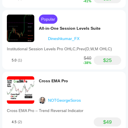
-41%
Popular
All-in-One Session Levels Suite
Dineshkumar_FX
Institutional Session Levels Pro OHLC,Prev(D,W,M OHLC)
$40
$25
5.0
(1)
-38%
Cross EMA Pro
NOTGeorgeSoros
Cross EMA Pro – Trend Reversal Indicator
$49
4.5
(2)