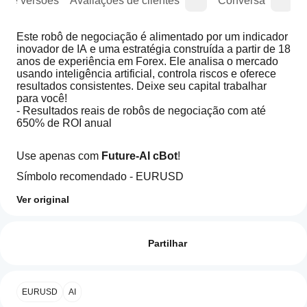
o de versões
Avaliações de clientes
Conversa
Este robô de negociação é alimentado por um indicador 
inovador de IA e uma estratégia construída a partir de 18 
anos de experiência em Forex. Ele analisa o mercado 
usando inteligência artificial, controla riscos e oferece 
resultados consistentes. Deixe seu capital trabalhar 
para você!
- Resultados reais de robôs de negociação com até 
650% de ROI anual
Use apenas com 
Future-AI cBot
!
Símbolo recomendado - EURUSD
Intervalo de tempo recomendado - H3, H2
Ver original
Perfil do indicador
Como
posso
Avaliações: 0
começar
Partilhar
a utilizar
um
indicador?
Avaliações de clientes
EURUSD
AI
Após a