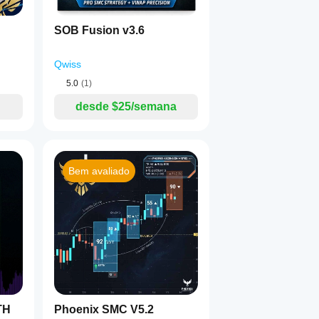
SOB Fusion v3.6
Qwiss
5.0
(1)
desde $25/semana
Bem avaliado
TH
Phoenix SMC V5.2