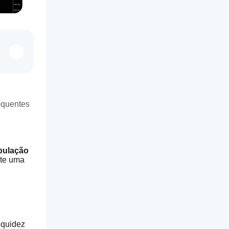
equentes
ulação 
te uma 
quidez 