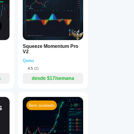
1
ces
Squeeze Momentum Pro
V2
Qwiss
4.5
(2)
a
desde $17/semana
Bem avaliado