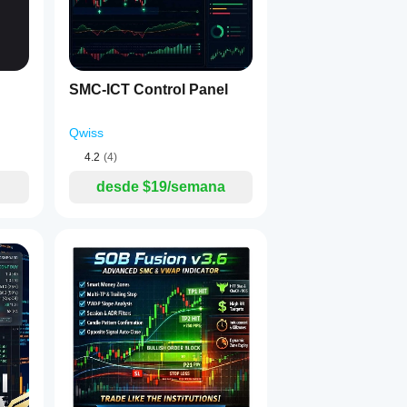
SMC-ICT Control Panel
Qwiss
4.2
(4)
desde $19/semana