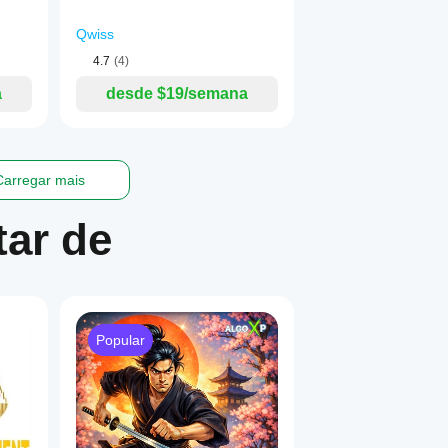
Qwiss
4.7
(4)
a
desde $19/semana
Carregar mais
ar de
Popular