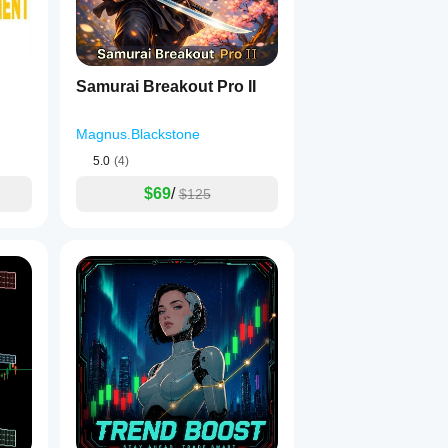
Samurai Breakout Pro II
Magnus.Blackstone
5.0
(4)
$69
/
$125