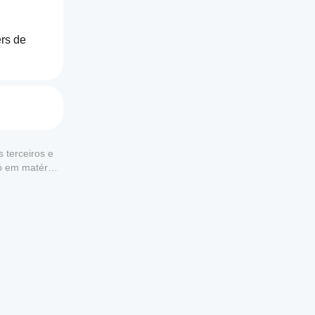
rs de 
stem 
 terceiros e
to em matéria
s de 