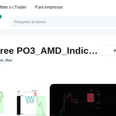
bter o cTrader
Para empresas
p
HTF Power Of Three PO3_AMD_Indicator
P
ws, Mac