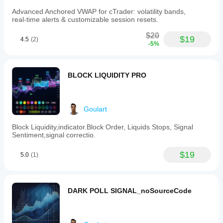
Advanced Anchored VWAP for cTrader: volatility bands,
real‑time alerts & customizable session resets.
$20
$19
4.5
(2)
-5%
BLOCK LIQUIDITY PRO
Goulart
Block Liquidity,indicator.Block Order, Liquids Stops, Signal
Sentiment,signal correctio.
$19
5.0
(1)
DARK POLL SIGNAL_noSourceCode