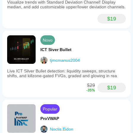
Visualize trends with Standard Deviation Channel! Display
median, and add customizable upper/lower deviation channels.
$19
Novo
ICT Siver Bullet
tjmcmanus2004
Live ICT Silver Bullet detection: liquidity sweeps, structure
shifts, and killzone-gated FVGs, graded and glowing in rea
$29
$19
-35%
Popular
ProVWAP
Noctis.Eidon