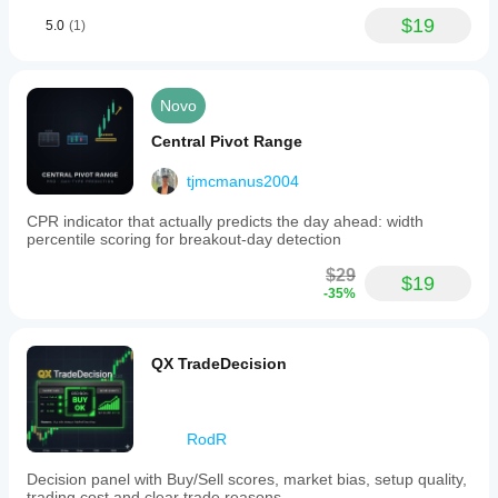
$19
5.0
(1)
Novo
Central Pivot Range
tjmcmanus2004
CPR indicator that actually predicts the day ahead: width
percentile scoring for breakout-day detection
$29
$19
-35%
QX TradeDecision
RodR
Decision panel with Buy/Sell scores, market bias, setup quality,
trading cost and clear trade reasons.