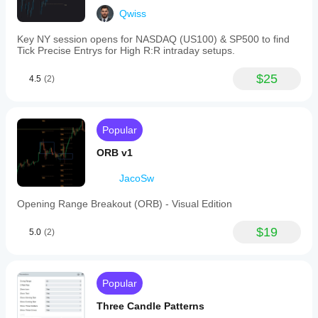
Qwiss
Key NY session opens for NASDAQ (US100) & SP500 to find
Tick Precise Entrys for High R:R intraday setups.
$25
4.5
(2)
Popular
ORB v1
JacoSw
Opening Range Breakout (ORB) - Visual Edition
$19
5.0
(2)
Popular
Three Candle Patterns