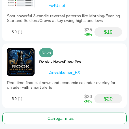
Fx4U.net
Spot powerful 3-candle reversal patterns like Morning/Evening
Star and Soldiers/Crows at key swing highs and lows
$35
$19
5.0
(1)
-46%
Novo
Rook - NewsFlow Pro
Dineshkumar_FX
Real-time financial news and economic calendar overlay for
cTrader with smart alerts
$30
$20
5.0
(1)
-34%
Carregar mais