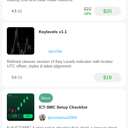
$22
$20
4.5
(2)
-10%
Keylevels v1.1
JacoSw
Refined cleaner version of Key Levels indicator with broker
UTC offset, styles & label alignment.
$19
5.0
(1)
Novo
ICT-SMC Setup Checklist
tjmcmanus2004
Full ICT/SMC 4-step setup checker that alerts a long or short