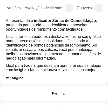
o de versões
Avaliações de clientes
Conversa
Apresentando o 
indicador Zonas de Consolidação
, 
projetado para ajudá-lo a identificar e aproveitar 
oportunidades de rompimento com facilidade.
Esta ferramenta poderosa destaca zonas no seu gráfico 
onde o preço está se consolidando, facilitando a 
identificação de pontos potenciais de rompimento. Ao 
visualizar essas áreas críticas, você pode antecipar 
melhor os movimentos do mercado e tomar decisões de 
negociação mais informadas.
Ideal para traders que desejam aprimorar sua estratégia 
com insights claros e acionáveis, atualize seu conjunto 
de ferramentas de negociação e domine os 
Ver original
rompimentos com o indicador Zonas de Consolidação.
Perfil do indicador
Como
posso
Avaliações: 0
começar
Partilhar
a utilizar
um