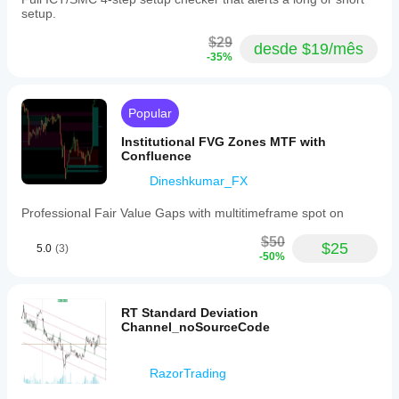
setup.
$29
desde $19/mês
-35%
Popular
Institutional FVG Zones MTF with
Confluence
Dineshkumar_FX
Professional Fair Value Gaps with multitimeframe spot on
$50
$25
5.0
(3)
-50%
RT Standard Deviation
Channel_noSourceCode
RazorTrading