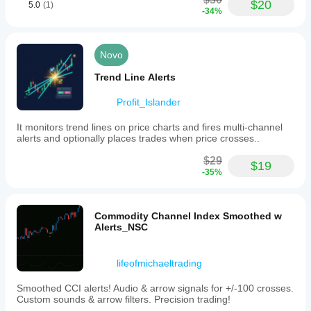
de mercado.
$20
5.0
(1)
indicador à
-34%
sua
estratégia.
Novo
Trend Line Alerts
Profit_Islander
It monitors trend lines on price charts and fires multi-channel
alerts and optionally places trades when price crosses..
$29
$19
-35%
Commodity Channel Index Smoothed w
Alerts_NSC
lifeofmichaeltrading
Smoothed CCI alerts! Audio & arrow signals for +/-100 crosses.
Custom sounds & arrow filters. Precision trading!