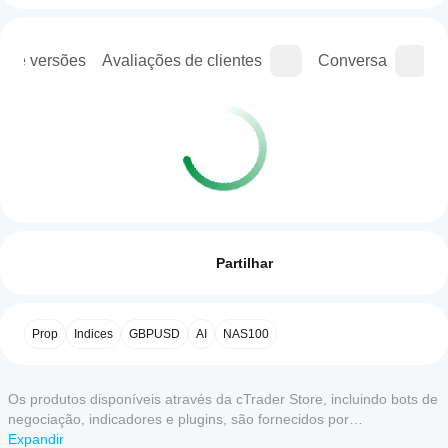
o de versões
Avaliações de clientes
Conversa
Perfil de negociação
Como
inicio
Avaliações: 0
um
Partilhar
cBot?
Após a
Que
instalação,
Avaliações de clientes
Prop
Indices
GBPUSD
AI
NAS100
aplicações
inicie uma
cTrader
instância
5
4
3
2
Todas
na nuvem
suportam
ou local
Os produtos disponíveis através da cTrader Store, incluindo bots de
cBots?
do cBot.
nda não há
negociação, indicadores e plugins, são fornecidos por
Todas as
valiações
Como posso
programadores terceiros e são disponibilizados apenas para fins
Expandir
aplicações