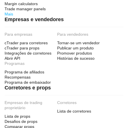
Margin calculators
Trade manager panels
Mais
Empresas e vendedores
Para empresas
Para vendedores
cTrader para corretores
Tornar-se um vendedor
cTrader para props
Publicar um produto
Integrações de corretores
Promover produtos
Abrir API
Histórias de sucesso
Programas
Programa de afiliados
Recompensas
Programa de embaixador
Corretores e props
Empresas de trading
Corretores
proprietário
Lista de corretores
Lista de props
Desafios de props
Comparar props