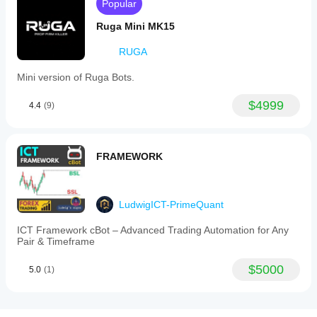
Popular
Ruga Mini MK15
RUGA
Mini version of Ruga Bots.
$4999
4.4
(9)
FRAMEWORK
LudwigICT-PrimeQuant
ICT Framework cBot – Advanced Trading Automation for Any
Pair & Timeframe
$5000
5.0
(1)