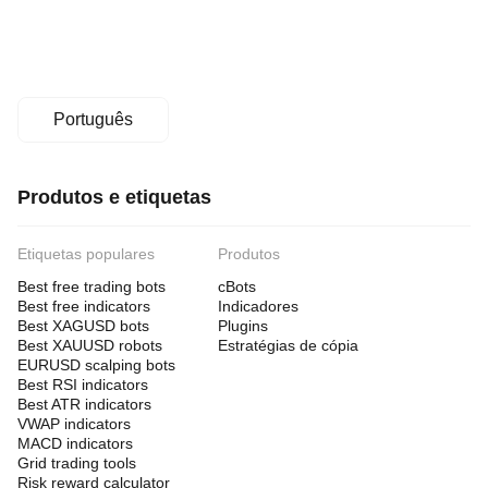
Português
Produtos e etiquetas
Etiquetas populares
Produtos
Best free trading bots
cBots
Best free indicators
Indicadores
Best XAGUSD bots
Plugins
Best XAUUSD robots
Estratégias de cópia
EURUSD scalping bots
Best RSI indicators
Best ATR indicators
VWAP indicators
MACD indicators
Grid trading tools
Risk reward calculator