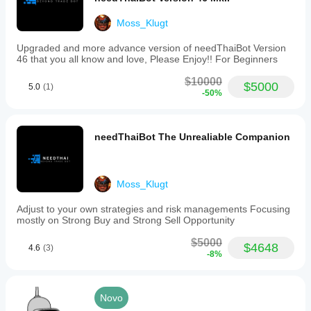
verificação do
ou utilizar o
em todas as
seu cBot com
ficheiro de
contas?
Moss_Klugt
dados de
otimização
O
mercado
fornecido.
Upgraded and more advance version of needThaiBot Version
desempenho
históricos no
46 that you all know and love, Please Enjoy!! For Beginners
pode variar
cTrader
dependendo
Windows e
$10000
das
$5000
5.0
(1)
Mac.
-50%
condições
do corretor,
dos spreads
e da
needThaiBot The Unrealiable Companion
qualidade de
execução.
Testar o bot
Moss_Klugt
no seu
próprio
Adjust to your own strategies and risk managements Focusing
ambiente
mostly on Strong Buy and Strong Sell Opportunity
ajuda-o a
compreender
$5000
$4648
como
4.6
(3)
-8%
funciona em
utilização
real.
Novo