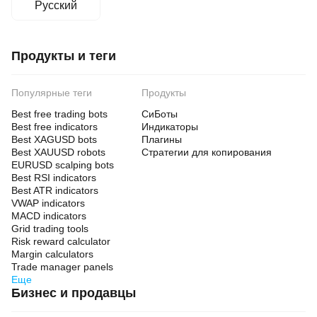
Русский
Продукты и теги
Популярные теги
Продукты
Best free trading bots
СиБоты
Best free indicators
Индикаторы
Best XAGUSD bots
Плагины
Best XAUUSD robots
Стратегии для копирования
EURUSD scalping bots
Best RSI indicators
Best ATR indicators
VWAP indicators
MACD indicators
Grid trading tools
Risk reward calculator
Margin calculators
Trade manager panels
Еще
Бизнес и продавцы