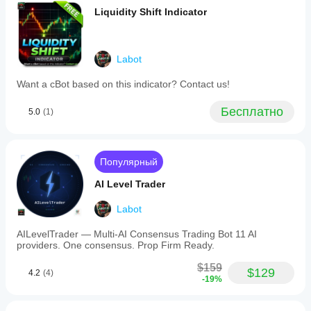
is
Liquidity Shift Indicator
compatible
with
any
symbol
Labot
and
timeframe,
Want a cBot based on this indicator? Contact us!
including
Forex,
indices,
Бесплатно
5.0
(1)
commodities,
stocks,
and
cryptocurrencies
Популярный
like
BTCUSD
AI Level Trader
and
EURUSD.
Traders
Labot
can
customize
AILevelTrader — Multi-AI Consensus Trading Bot 11 AI
deviation
providers. One consensus. Prop Firm Ready.
modes,
ATR
$159
$129
settings,
4.2
(4)
-19%
fractal
confirmation
parameters,