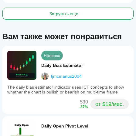
placements
relative
to
Загрузить еще
confirmed
pivots.
It
integrates
Вам также может понравиться
modern
APIs
and
built-
Новинка
in
ATR
Daily Bias Estimator
calculations
for
robust
tjmcmanus2004
and
efficient
The daily bias estimator indicator uses ICT concepts to show
operation.
whether the chart is bullish or bearish on multi-time frame
Профиль индикатора
$30
от $19/мес.
-37%
Daily Open Pivot Level