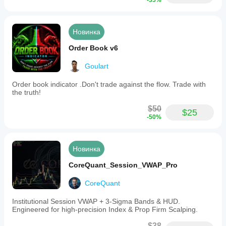
-35%
Новинка
Order Book v6
Goulart
Order book indicator .Don't trade against the flow. Trade with
the truth!
$50
$25
-50%
Новинка
CoreQuant_Session_VWAP_Pro
CoreQuant
Institutional Session VWAP + 3-Sigma Bands & HUD.
Engineered for high-precision Index & Prop Firm Scalping.
$38