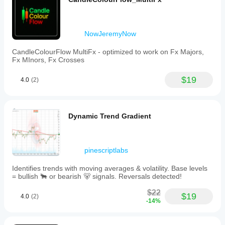
NowJeremyNow
CandleColourFlow MultiFx - optimized to work on Fx Majors,
Fx MInors, Fx Crosses
$19
4.0
(2)
Dynamic Trend Gradient
pinescriptlabs
Identifies trends with moving averages & volatility. Base levels
= bullish 🐂 or bearish 🐻 signals. Reversals detected!
$22
$19
4.0
(2)
-14%