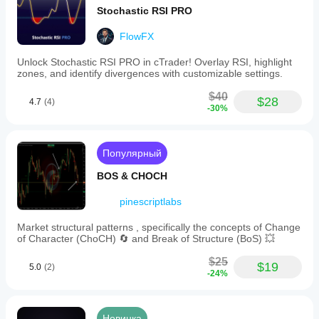
Stochastic RSI PRO
FlowFX
Unlock Stochastic RSI PRO in cTrader! Overlay RSI, highlight
zones, and identify divergences with customizable settings.
$40
$28
4.7
(4)
-30%
Популярный
BOS & CHOCH
pinescriptlabs
Market structural patterns , specifically the concepts of Change
of Character (ChoCH) 🔄 and Break of Structure (BoS) 💥
$25
$19
5.0
(2)
-24%
Новинка