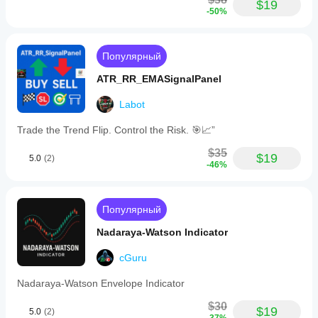
$19
-50%
Популярный
ATR_RR_EMASignalPanel
Labot
Trade the Trend Flip. Control the Risk. 🎯📈”
$35
$19
5.0
(2)
-46%
Популярный
Nadaraya-Watson Indicator
cGuru
Nadaraya-Watson Envelope Indicator
$30
$19
5.0
(2)