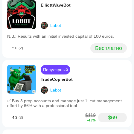
activity
★★★★★ 4.8/5
 — Сильный баланс между визуальной 
ElliottWaveBot
bars
ясностью и продвинутыми настройками. Режим ATR 
using
и фрактальное подтверждение помогают подавлять 
a
ложные повороты в периоды турбулентности.
minimum
Labot
tick
volume
N.B.: Results with an initial invested capital of 100 euros.
filter.
ZigZag
Pro
Бесплатно
5.0
(2)
supports
live
chart
performance
Популярный
with
a
TradeCopierBot
preview
of
the
Labot
last
leg
✅ Buy 3 prop accounts and manage just 1: cut management
and
effort by 66% with a professional tool.
limits
graphical
$119
$69
elements
4.3
(3)
-43%
for
efficiency.
It