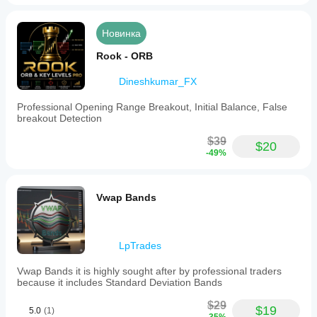
Новинка
Rook - ORB
Dineshkumar_FX
Professional Opening Range Breakout, Initial Balance, False
breakout Detection
$39
$20
-49%
Vwap Bands
LpTrades
Vwap Bands it is highly sought after by professional traders
because it includes Standard Deviation Bands
$29
$19
5.0
(1)