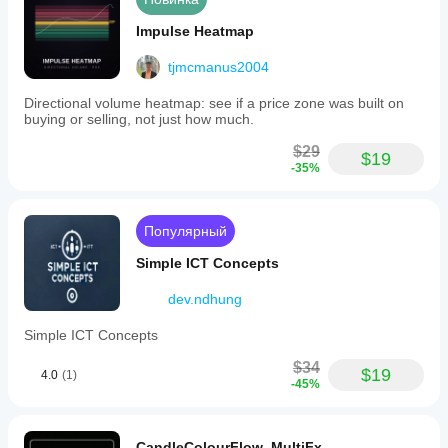
Impulse Heatmap
tjmcmanus2004
Directional volume heatmap: see if a price zone was built on
buying or selling, not just how much.
$29
$19
-35%
Популярный
Simple ICT Concepts
dev.ndhung
Simple ICT Concepts
$34
$19
4.0
(1)
-45%
CandleColourFlow_MultiFx