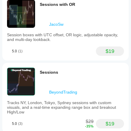
Sessions with OR
JacoSw
Session boxes with UTC offset, OR logic, adjustable opacity,
and multi-day lookback.
$19
5.0
(1)
Sessions
BeyondTrading
Tracks NY, London, Tokyo, Sydney sessions with custom
visuals, and a real-time expanding range box and breakout
High/Low
$29
$19
5.0
(3)
-35%