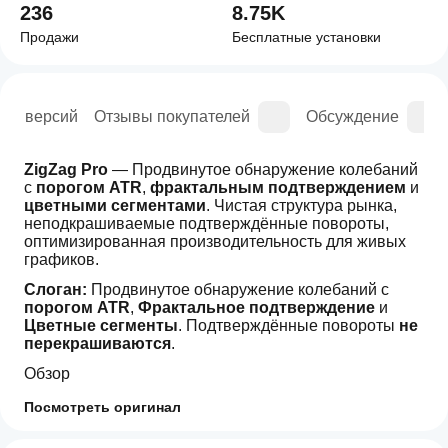
236
8.75K
Продажи
Бесплатные установки
рия версий
Отзывы покупателей
Обсуждение
ZigZag Pro
 — Продвинутое обнаружение колебаний 
с 
порогом ATR
, 
фрактальным подтверждением
 и 
цветными сегментами
. Чистая структура рынка, 
неподкрашиваемые подтверждённые повороты, 
оптимизированная производительность для живых 
графиков.
Слоган:
 Продвинутое обнаружение колебаний с 
порогом ATR
, 
Фрактальное подтверждение
 и 
Цветные сегменты
. Подтверждённые повороты 
не 
перекрашиваются
.
Обзор
ZigZag Pro
 создан для дискреционных и системных 
Посмотреть оригинал
трейдеров, которым нужна чистая, повторяемая 
Как начать
интерпретация 
структуры рынка
. Он обнаруживает 
ИИ-сводка