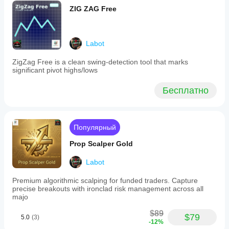
and
ZIG ZAG Free
visual
aspects
to
suit
Labot
different
market
ZigZag Free is a clean swing-detection tool that marks
conditions
significant pivot highs/lows
and
trading
styles.
Бесплатно
The
indicator
facilitates
trend
Популярный
and
bias
Prop Scalper Gold
confirmation
through
pivot
Labot
sequences
and
Premium algorithmic scalping for funded traders. Capture
supports
precise breakouts with ironclad risk management across all
risk
majo
management
by
$89
$79
suggesting
5.0
(3)
-12%
stop