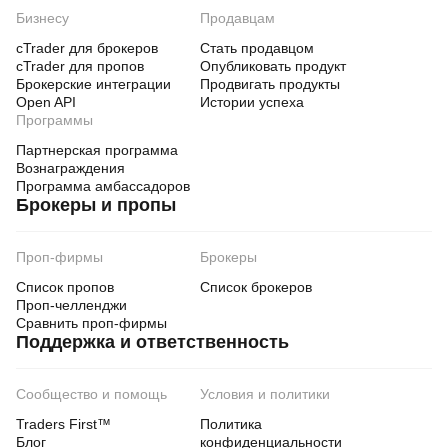
Бизнесу
Продавцам
cTrader для брокеров
Стать продавцом
cTrader для пропов
Опубликовать продукт
Брокерские интеграции
Продвигать продукты
Open API
Истории успеха
Программы
Партнерская программа
Вознаграждения
Программа амбассадоров
Брокеры и пропы
Проп-фирмы
Брокеры
Список пропов
Список брокеров
Проп-челленджи
Сравнить проп-фирмы
Поддержка и ответственность
Сообщество и помощь
Условия и политики
Traders First™
Политика
Блог
конфиденциальности