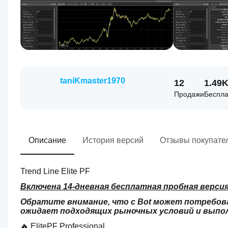
taniKmaster1970
12
1.49
Продажи
Беспла
Описание
История версий
Отзывы покупате
Trend Line Elite PF
Включена 14-дневная бесплатная пробная верси
Обратите внимание, что c Bot может потребоват
ожидает подходящих рыночных условий и выполн
🔥 ElitePF Professional