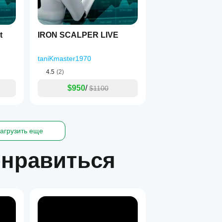
bot
IRON SCALPER LIVE
taniKmaster1970
4.5
(2)
$950
/
$1100
агрузить еще
онравиться