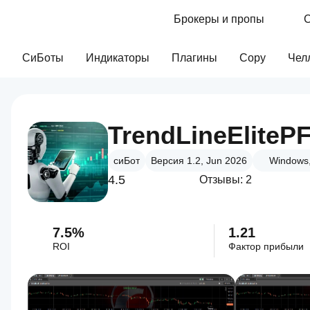
Брокеры и пропы
С
СиБоты
Индикаторы
Плагины
Copy
Чел
TrendLineEliteP
сиБот
Версия 1.2, Jun 2026
Windows,
4.5
Отзывы: 2
7.5%
1.21
ROI
Фактор прибыли