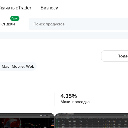
качать cTrader
Бизнесу
Проп
ленджи
F
Поде
 Mac, Mobile, Web
4.35%
Макс. просадка