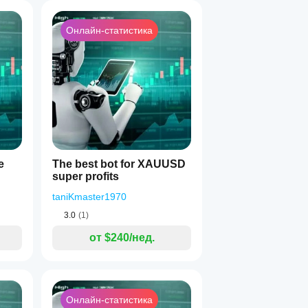
е
Онлайн-статистика
1
й
e
The best bot for XAUUSD
super profits
taniKmaster1970
3.0
(1)
от $240/нед.
Онлайн-статистика