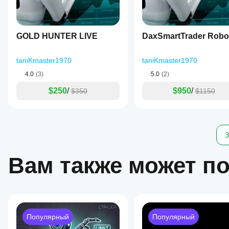
GOLD HUNTER LIVE
DaxSmartTrader Ro
taniKmaster1970
taniKmaster1970
4.0
(3)
5.0
(2)
$250
/
$950
/
$350
$1150
З
Вам также может п
Популярный
Популярный