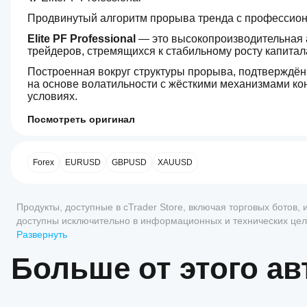
Продвинутый алгоритм прорыва тренда с профессио
Elite PF Professional
 — это высокопроизводительная 
трейдеров, стремящихся к стабильному росту капитал
Построенная вокруг структуры прорыва, подтверждённ
на основе волатильности с жёсткими механизмами ко
условиях.
🚀 Основная логика стратегии
Посмотреть оригинал
4.5
Торговый профиль
Как
Elite PF Professional работает с использованием:
запустить
фильтра направления тренда 200 EMA
сиБота?
Forex
EURUSD
GBPUSD
XAUUSD
подтверждения силы ADX
После
прорыва структуры предыдущей свечи
Какие
установки
адаптивного стоп-лосса на основе ATR
Отзывы: 2
приложения
запустите
Продукты, доступные в cTrader Store, включая торговых ботов
динамической модели риск-вознаграждение
cTrader
облачный
доступны исключительно в информационных и технических целя
5
50 %
Это сочетание гарантирует, что сделки выполняются 
или
поддерживают
консультации, персональные рекомендации или какие-либо гар
Развернуть
избегая флэтовых и низкокачественных условий.
локальный
сиБотов?
4
50 %
экземпляр
Больше от этого ав
Все приложения
📊 Ключевые особенности
3
0 %
сиБота.
Как
cTrader
2
0 %
🔹 Интеллектуальное управление рисками
протестировать
поддерживают
эффективность
облачный
1
0 %
Регулируемый риск на сделку (%)