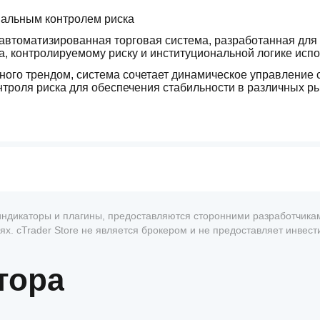
нальным контролем риска
автоматизированная торговая система, разработанная для 
а, контролируемому риску и институциональной логике исп
ого трендом, система сочетает динамическое управление с
нтроля риска для обеспечения стабильности в различных р
, индикаторы и плагины, предоставляются сторонними разработчика
х. cTrader Store не является брокером и не предоставляет инвес
только во время подтверждённых фаз направленного импульс
антии будущей доходности.
тора