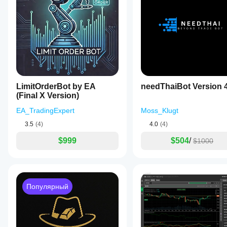
LimitOrderBot by EA
needThaiBot Version 
(Final X Version)
EA_TradingExpert
Moss_Klugt
3.5
(4)
4.0
(4)
$999
$504
/
$1000
Популярный