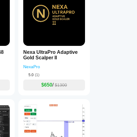
48
Nexa UltraPro Adaptive
Gold Scalper II
NexaPro
5.0
(1)
$650
/
$1300