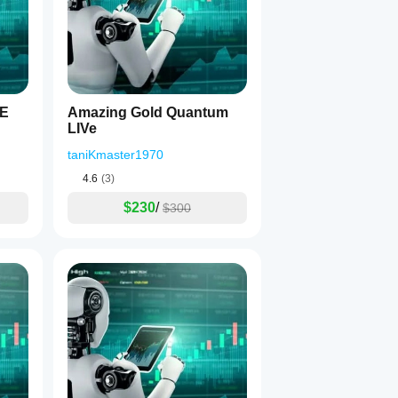
VE
Amazing Gold Quantum
LIVe
taniKmaster1970
4.6
(3)
$230
/
$300