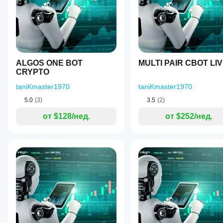
read than
one good
result.
ALGOS ONE BOT
MULTI PAIR CBOT LI
CRYPTO
taniKmaster1970
taniKmaster1970
5.0
(3)
3.5
(2)
от $128/нед.
от $252/нед.