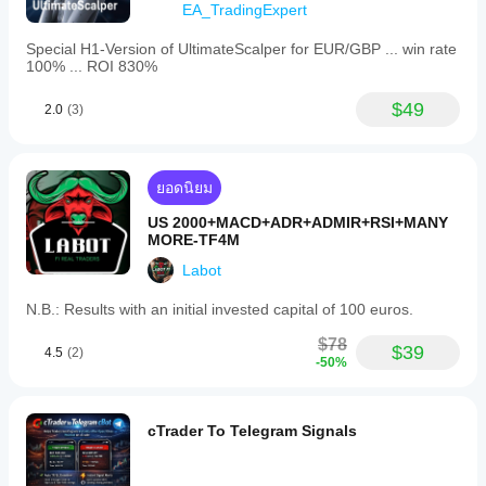
EA_TradingExpert
Special H1-Version of UltimateScalper for EUR/GBP ... win rate
100% ... ROI 830%
$49
2.0
(3)
ยอดนิยม
US 2000+MACD+ADR+ADMIR+RSI+MANY
MORE-TF4M
Labot
N.B.: Results with an initial invested capital of 100 euros.
$78
$39
4.5
(2)
-50%
cTrader To Telegram Signals