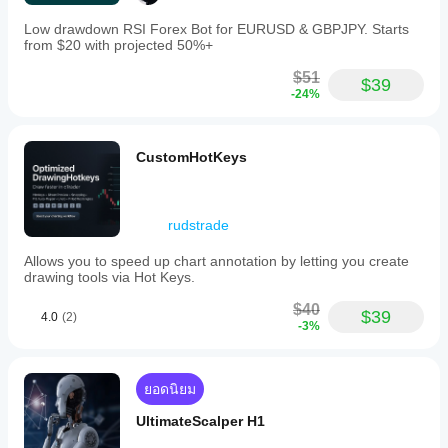
Low drawdown RSI Forex Bot for EURUSD & GBPJPY. Starts
from $20 with projected 50%+
$51
$39
-24%
CustomHotKeys
rudstrade
Allows you to speed up chart annotation by letting you create
drawing tools via Hot Keys.
$40
$39
4.0
(2)
-3%
ยอดนิยม
UltimateScalper H1