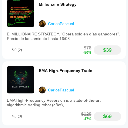
Millionaire Strategy
CarlosPascual
El MILLIONAIRE STRATEGY, "Opera solo en días ganadores".
Precio de lanzamiento hasta 16/08.
$78
$39
5.0
(2)
-50%
EMA High-Frequency Trade
CarlosPascual
EMA High-Frequency Reversion is a state-of-the-art
algorithmic trading robot (cBot),
$129
$69
4.6
(3)
-47%