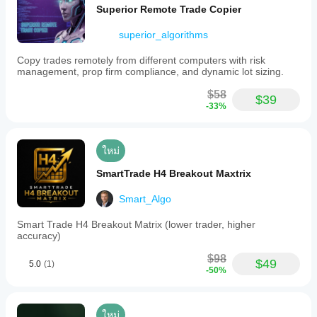
Superior Remote Trade Copier
superior_algorithms
Copy trades remotely from different computers with risk
management, prop firm compliance, and dynamic lot sizing.
$58
$39
-33%
ใหม่
SmartTrade H4 Breakout Maxtrix
Smart_Algo
Smart Trade H4 Breakout Matrix (lower trader, higher
accuracy)
$98
$49
5.0
(1)
-50%
ใหม่