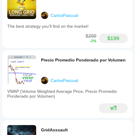
The
การ
cBot สำหรับ
เมื่อเวลา
bot
cBot ก่อน
ดำเนิน
โบรกเกอร์
ผ่านไป มุ่ง
is
การบน
และสภาวะ
รันหรือไม่?
เน้นไปที่
designed
CarlosPascual
เครื่อง
ตลาดของ
คุณสามารถ
ความ
to
คุณสามารถ
cBot จะ
เริ่ม cBot ด้วย
avoid
สม่ำเสมอ
The best strategy you'll find on the market!
ปรับปรุง
แสดง
trading
พารามิเตอร์
การ
ประสิทธิภาพ
during
ประสิทธิภาพ
เริ่มต้นหรือใช้
ขาดทุน
$200
$199
ได้อย่างมาก
weekends
ไฟล์การเพิ่ม
เดียวกันใน
สูงสุด
-1%
and
ประสิทธิภาพ
ที่
และ
ทุกบัญชีหรือ
does
ให้มา
พฤติกรรม
ไม่?
not
ภายใต้
operate
ประสิทธิภาพ
Precio Promedio Ponderado por Volumen
สภาวะ
during
อาจแตกต่าง
the
ตลาดที่
กันไปขึ้นอยู่
Asian
แตกต่าง
กับเงื่อนไข
session
กัน ทำ
CarlosPascual
ของ
range
Backtest
โบรกเกอร์ ส
by
cBot ของ
VWAP (Volume Weighted Average Price, Precio Promedio
default,
เปรด และ
คุณบน
Ponderado por Volumen)
though
คุณภาพการ
ข้อมูล
this
ดำเนินการ
ตลาดใน
setting
ฟรี
การทดสอบ
is
อดีตใน
บอทใน
configurable.
cTrader
สภาพ
It
Windows
แวดล้อมของ
closes
และ Mac
คุณเองช่วย
GridAsssault
open