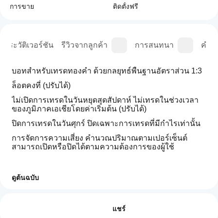
การขาย
ติดตั้งฟรี
ประวัติเวอร์ชัน
รีวิวจากลูกค้า
การสนทนา
คำถา
บอทสำหรับเทรดทองคำ ด้วยกลยุทธ์พื้นฐานอัตราส่วน 1:3
ล็อตคงที่ (ปรับได้)
ไม่เปิดการเทรดในวันหยุดสุดสัปดาห์ ไม่เทรดในช่วงเวลา
ของภูมิภาคเอเชียโดยค่าเริ่มต้น (ปรับได้)
ปิดการเทรดในวันศุกร์ ปิดเฉพาะการเทรดที่มีกำไรเท่านั้น
การจัดการความเสี่ยง คำนวณปริมาณตามเปอร์เซ็นต์ 
สามารถเปิดหรือปิดได้ตามความต้องการของผู้ใช้
ดูต้นฉบับ
ฉันจะ
สรุปโดย AI
เริ่ม cBot
รีวิว: 0
This
ได้
แชร์
trading