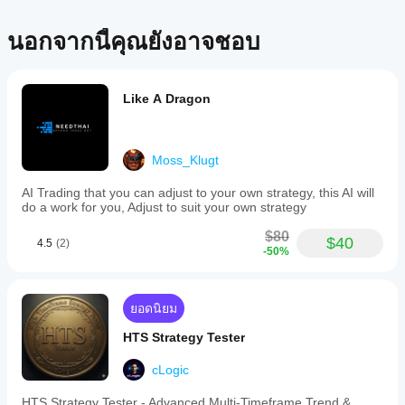
นอกจากนี้คุณยังอาจชอบ
Like A Dragon
Moss_Klugt
AI Trading that you can adjust to your own strategy, this AI will
do a work for you, Adjust to suit your own strategy
$80
$40
4.5
(2)
-50%
ยอดนิยม
HTS Strategy Tester
cLogic
HTS Strategy Tester - Advanced Multi-Timeframe Trend &