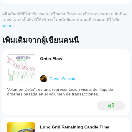
bot
อย่างไร?
operates
หลังจาก
on
แอป
ติดตั้ง ให้
ผลิตภัณฑ์ที่มีให้บริการผ่าน cTrader Store รวมถึงบอทการเทรด อินดิเค
รีวิวจากลูกค้า
the
cTrader
เริ่ม
อินส
GOLD/XAU
เตอร์ และปลั๊กอิน มีให้บริการโดยนักพัฒนาบุคคลที่สามและมีไว้เพื่อ
ใดบ้าง
แตนซ์บน
market
วัตถุประสงค์ในการเข้าถึงข้อมูลและทางเทคนิคเท่านั้น cTrader Store
ขยาย
5
4
3
2
ทั้งหมด
using
คลาวด์
ที่
ไม่ใช่โบรกเกอร์และไม่ได้ให้คำแนะนำการลงทุน คำแนะนำส่วนบุคคล
a
หรือบน
รองรับ
หรือการรับประกันผลการดำเนินงานในอนาคต
basic
เพิ่มเติมจากผู้เขียนคนนี้
เครื่อง
ของ
ยังไม่มี
cBots?
1:3
cBot
รีวิว
risk-
แอป
สำหรับ
ฉันจะ
to-
cTrader
ลิตภัณฑ์
reward
ทดสอบ
ทั้งหมด
Order Flow
นี้ หาก
ratio
ประสิทธิภาพ
รองรับ
เคยลอง
strategy.
การ
ของ cBot ได้
It
แล้ว ขอ
ดำเนิน
อย่างไร?
employs
เชิญมา
CarlosPascual
การ
a
รัน cBot
เป็นคน
cBots บน
fixed
ฉันควรเพิ่ม
บนบัญชี
แรกที่
Volumen Delta", es una representación visual del flujo de
lot
คลาวด์
ประสิทธิภาพ
ทดลองที่
บอกคน
órdenes basada en el volumen de transacciones.
size,
ในขณะที่
การตั้งค่า
สะอาด
อื่น!
which
มีเพียง
(ไม่มีเทรด
cBot เพื่อ
can
ฟรี
cTrader
ก่อนหน้า)
be
ผลลัพธ์ที่ดี
Windows
adjusted
และ
ขึ้นหรือไม่?
และ Mac
by
ติดตาม
เท่านั้นที่
การเพิ่ม
the
กิจกรรม
ฉันควรปรับ
รองรับ
ประสิทธิภาพ
Long Grid Remaining Candle Time
user.
ของมัน
พารามิเตอร์