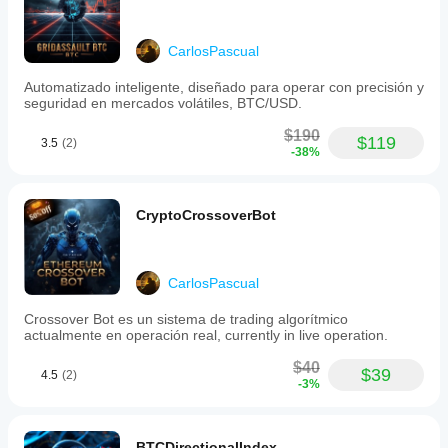
trades
ให้คุณเข้าใจ
on
ว่ามันทำงาน
Fridays,
อย่างไรใน
but
CarlosPascual
การใช้งาน
only
จริง
those
Automatizado inteligente, diseñado para operar con precisión y
that
seguridad en mercados volátiles, BTC/USD.
are
profitable.
$190
$119
Risk
3.5
(2)
-38%
management
features
include
an
CryptoCrossoverBot
optional
volume
calculation
based
CarlosPascual
on
a
Crossover Bot es un sistema de trading algorítmico
user-
actualmente en operación real, currently in live operation.
defined
percentage,
$40
allowing
$39
4.5
(2)
for
-3%
flexible
risk
control.
BTCDirectionalIndex