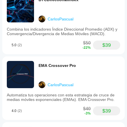
The
bot’s
operational
parameters
can
CarlosPascual
be
tailored
Combina los indicadores Índice Direccional Promedio (ADX) y
to
Convergencia/Divergencia de Medias Móviles (MACD).
user
preferences,
$50
$39
focusing
5.0
(2)
-22%
on
trading
gold
with
EMA Crossover Pro
controlled
exposure
and
timing
CarlosPascual
restrictions.
Automatiza tus operaciones con esta estrategia de cruce de
โปรไฟล์การเทรด
medias móviles exponenciales (EMAs). EMA Crossover Pro.
$40
$39
4.0
(2)
-3%