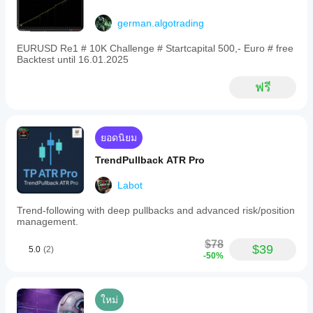
german.algotrading
EURUSD Re1 # 10K Challenge # Startcapital 500,- Euro # free
Backtest until 16.01.2025
ฟรี
ยอดนิยม
TrendPullback ATR Pro
Labot
Trend-following with deep pullbacks and advanced risk/position
management.
$78
$39
5.0
(2)
-50%
ใหม่