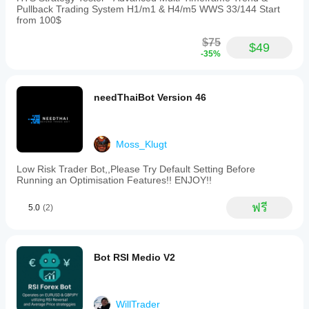
Pullback Trading System H1/m1 & H4/m5 WWS 33/144 Start
from 100$
$75
$49
-35%
needThaiBot Version 46
Moss_Klugt
Low Risk Trader Bot,,Please Try Default Setting Before
Running an Optimisation Features!! ENJOY!!
ฟรี
5.0
(2)
Bot RSI Medio V2
WillTrader