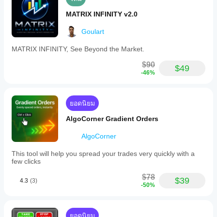
MATRIX INFINITY v2.0
Goulart
MATRIX INFINITY, See Beyond the Market.
$90
$49
-46%
ยอดนิยม
AlgoCorner Gradient Orders
AlgoCorner
This tool will help you spread your trades very quickly with a
few clicks
$78
$39
4.3
(3)
-50%
ยอดนิยม