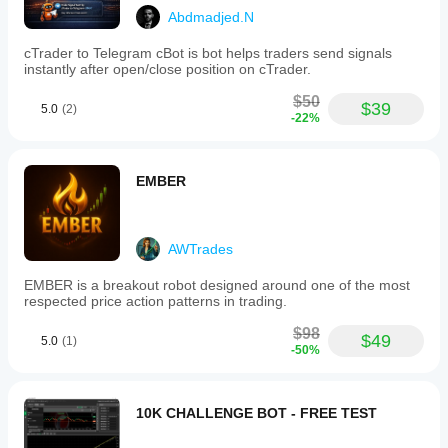
Abdmadjed.N
cTrader to Telegram cBot is bot helps traders send signals
instantly after open/close position on cTrader.
$50
$39
5.0
(2)
-22%
EMBER
AWTrades
EMBER is a breakout robot designed around one of the most
respected price action patterns in trading.
$98
$49
5.0
(1)
-50%
10K CHALLENGE BOT - FREE TEST