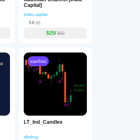
Capital]
Iridio.capital
5.0
(2)
$25
/
$50
ยอดนิยม
LT_Ind_Candles
dhnhuy