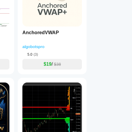
AnchoredVWAP
algobotspro
5.0
(3)
$19
/
$38