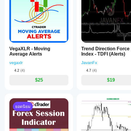
สอ
การลดเสียงรบกวน:
 ด้วยการเน้นการขยายช่วงจริงและกา
เคยลอง
กำหนด
ช่วงเวลาการรวมตัว ป้องกันการเข้าออกก่อนเวลาอันคว
บอินดิเค
แล้ว ขอ
เองพร้อม
เชิญมา
ใช้งาน
เตอร์ได้
ข้อจำกัดความรับผิดชอบ:
 คำอธิบายนี้มีไว้เพื่อข้อมูลและก
เป็นคน
เฉพาะใน
อย่างไร?
การวิเคราะห์การเคลื่อนไหวของราคาที่ครอบคลุมสำหรับก
แรกที่
cTrader
ใช้อินดิเค
บอกคน
Windows
ฉัน
เตอร์
กับ
อื่น!
และ Mac
ควร
สัญลักษณ์
เท่านั้น
ปรับ
และช่วง
VegaXLR - Moving
เวลาที่
พารา
Trend Direction Force
Average Alerts
แตกต่าง
Index - TDFI (Alerts)
มิเต
กันเพื่อ
อร์
vegaxlr
JavanFx
ทำความ
อิน
เข้าใจว่า
4.2
(4)
4.7
(4)
ดิเค
มันทำงาน
เตอร์
$25
$19
อย่างไร
หรือ
ภายใต้
ไม่?
สภาวะ
ตลาดที่
ใช่ คุณสามารถ
หลาก
แก้ไข
หลาย
ยอดนิยม
พารามิเตอร์
เพื่อ
ปรับอินดิเค
เตอร์ให้เหมาะ
กับกลยุทธ์ของ
คุณ