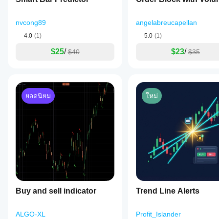
nvcong89
angelabreucapellan
4.0
(1)
5.0
(1)
$25
/
$23
/
$40
$35
ยอดนิยม
ใหม่
Buy and sell indicator
Trend Line Alerts
ALGO-XL
Profit_Islander