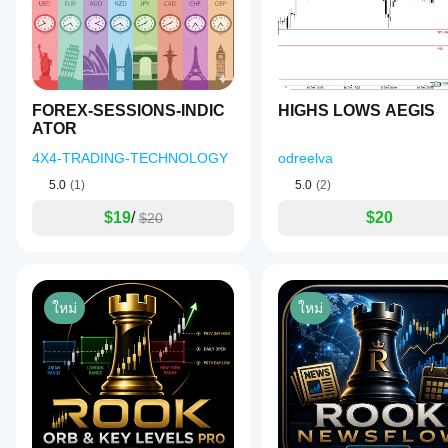
FOREX-SESSIONS-INDIC
HIGHS LOWS AEGIS
ATOR
4X4-TRADING-TECHNOLOGY
odreelva
5.0
(1)
5.0
(2)
$19
/
$20
$20
ใหม่
ใหม่