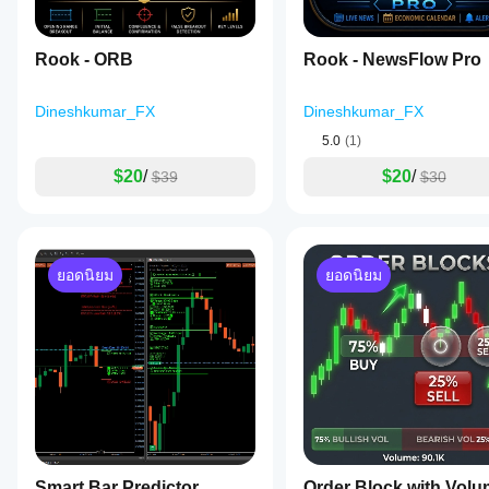
Rook - ORB
Rook - NewsFlow Pro
Dineshkumar_FX
Dineshkumar_FX
5.0
(1)
$20
/
$20
/
$39
$30
ยอดนิยม
ยอดนิยม
Smart Bar Predictor
Order Block with Vol