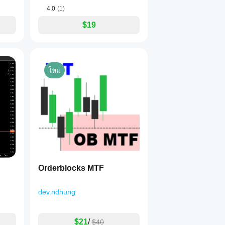
4.0
(1)
$19
ใหม่
Orderblocks MTF
dev.ndhung
$21
/
$40