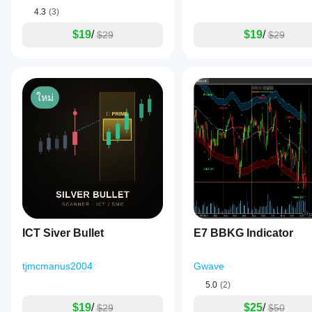
4.3
(3)
$19
/
$19
/
$29
$29
ใหม่
ICT Siver Bullet
E7 BBKG Indicator
tjmcmanus2004
Gwave
5.0
(2)
$19
/
$25
/
$29
$50