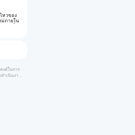
อนไหวของ
ใหม่ภายใน
อนไหวเล็ก
ะ การตัด
 โดย
าณจากตัว
ะ 
TMA
ระสงค์ในการ
ยการไล่
ดเด่น
ารดำเนินงาน
ขาขึ้น 
สำหรับ