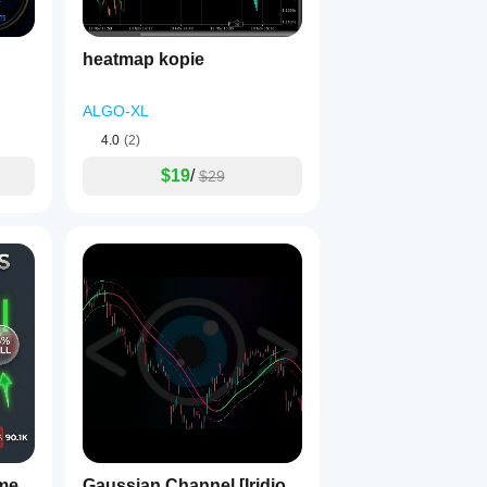
heatmap kopie
ALGO-XL
4.0
(2)
$19
/
$29
ume
Gaussian Channel [Iridio