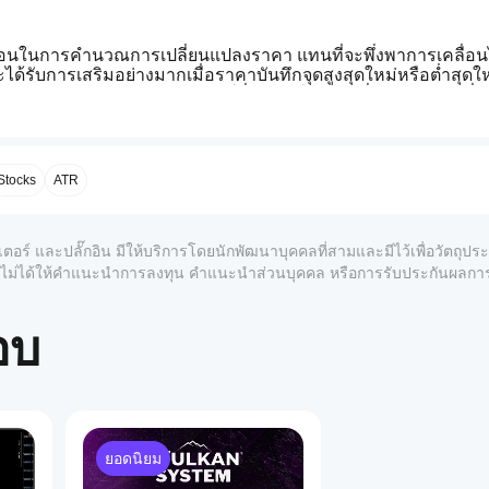
ี่ซับซ้อนในการคำนวณการเปลี่ยนแปลงราคา แทนที่จะพึ่งพาการเคลื่
ด้รับการเสริมอย่างมากเมื่อราคาบันทึกจุดสูงสุดใหม่หรือต่ำสุด
องอย่างทรงพลังต่อการเบรคเอาต์ที่แท้จริงในขณะที่ละเลยการเคลื่
หาก (ค่าเฉลี่ยเคลื่อนที่ของ RSI เอง) ซึ่งสามารถตั้งค่าได้อย่างอิสร
เป็นตัวกระตุ้นที่ชัดเจนและมีความมั่นใจสูงสำหรับการเข้าและออก
Stocks
ATR
ารเลือกประเภทการทำให้เรียบสำหรับการคำนวณ RSI และเส้นสัญญ
ค่าเฉลี่ยเคลื่อนที่แบบง่าย), 
RMA
 (ค่าเฉลี่ยเคลื่อนที่ของ Wilder) แล
ความไวของตัวบ่งชี้ได้อย่างแม่นยำ
เตอร์ และปลั๊กอิน มีให้บริการโดยนักพัฒนาบุคคลที่สามและมีไว้เพื่อวัตถุป
80
 และระดับขายมาก (OS) ที่ 
20
 ถูกทำเครื่องหมายอย่างชัดเจนด้ว
งอยู่ในโซนเหล่านี้มักบ่งชี้ถึง 
ความแข็งแกร่งของแนวโน้ม
 ที่โด
์และไม่ได้ให้คำแนะนำการลงทุน คำแนะนำส่วนบุคคล หรือการรับประกันผลก
งพลังสำหรับกลยุทธ์การติดตามแนวโน้ม
อบ
1
บเคลื่อน การอ่านที่อยู่เหนือ 50 อย่างต่อเนื่องยืนยันความโน้มเอียง
ยอดนิยม
ส้นสัญญาณสำหรับการเข้าแบบยาว และตัดลง 
ต่ำกว่า
 เส้นสัญญาณ
ี่เกิดการตัดกันเหล่านี้เมื่อเทียบกับระดับ 50