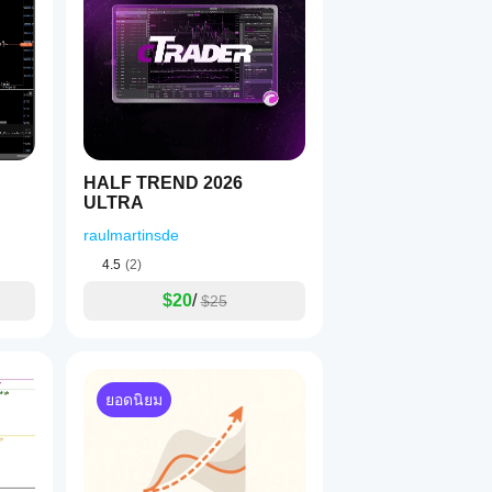
รใช้การทำให้เรียบขั้นสูง Ultimate RSI ช่วยให้เทรดเดอร์รักษาส
ร
ารศึกษาเท่านั้น การเทรดมีความเสี่ยง และการอ่านตัวบ่งชี้ทั้งหมด
ารตัดสินใจเทรดใดๆ
HALF TREND 2026
ULTRA
raulmartinsde
4.5
(2)
$20
/
$25
ยอดนิยม