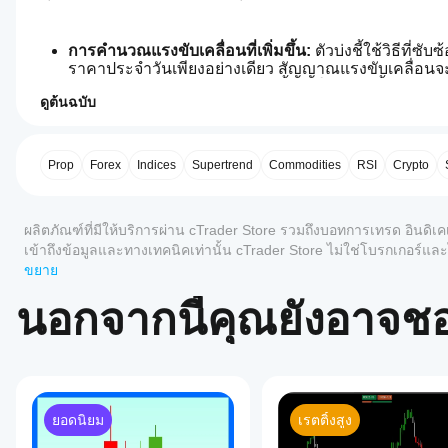
การคำนวณแรงขับเคลื่อนที่เพิ่มขึ้น:
 ตัวบ่งชี้ใช้วิธีท
ราคาประจำวันเพียงอย่างเดียว สัญญาณแรงขับเคลื่อนจะไ
ช่วงเวลาย้อนหลัง กระบวนการนี้ช่วยให้ตัวบ่งชี้ตอบสน
ดูต้นฉบับ
น้อยและสับสน
0.0
โปรไฟล์อินดิเคเตอร์
เส้นสัญญาณเฉพาะ:
 มันรวมถึง 
เส้นสัญญาณ
 ที่แยกต่าง
ฉันจะ
กันระหว่างเส้น Ultimate RSI และเส้นสัญญาณมักถูกใช้
เริ่มใช้
เฉพาะอย่างยิ่งใกล้ระดับซื้อมาก/ขายมาก
อินดิเค
Prop
Forex
Indices
Supertrend
Commodities
RSI
Crypto
วิธีการทำให้เรียบที่ยืดหยุ่น:
 ผู้ใช้มีความยืดหยุ่นในก
เตอร์ได้
เลือกทั่วไป: 
EMA
 (ค่าเฉลี่ยเคลื่อนที่แบบทวีคูณ), 
SMA
 (
อย่างไร?
(ค่าเฉลี่ยเคลื่อนที่แบบสามเหลี่ยม) ซึ่งช่วยให้ปรับแต่ง
รีวิว: 0
ผลิตภัณฑ์ที่มีให้บริการผ่าน cTrader Store รวมถึงบอทการเทรด อินดิเค
หลังจาก
โซน OB/OS ที่มองเห็นได้:
 ระดับซื้อมาก (OB) เริ่มต้นที่ 
แอป
ติดตั้ง
ระดับสีพื้นหลัง ในตลาดที่มีแนวโน้มแข็งแกร่ง การอ่านที่ค
เข้าถึงข้อมูลและทางเทคนิคเท่านั้น cTrader Store ไม่ใช่โบรกเกอร
cTrader
เพิ่มอินส
มากกว่าการกลับตัวทันที ซึ่งเป็นเครื่องมือยืนยันที่ทร
ในอนาคต
ขยาย
ใดบ้าง
รีวิวจากลูกค้า
แตนซ์
เพื่อเริ่ม
ที่รอง
นอกจากนี้คุณยังอาจช
ใช้อิน
รับอิน
วิธีการเทรดด้วย Ultimate RSI:
5
4
3
2
ทั้งหมด
ดิเคเตอร์
ดิเค
สำหรับ
เตอร์
ยังไม่มี
การ
จาก
การยืนยันแนวโน้ม:
 ใช้ 
ระดับ 50
 เป็นศูนย์กลางของแรงขั
รีวิว
วิเคราะห์
Store?
ในขณะที่การอ่านต่ำกว่า 50 ยืนยันความโน้มเอียงขาลง
สำหรับ
ทาง
ยอดนิยม
เรตติ้งสูง
สัญญาณเข้า:
 มองหาเส้น Ultimate RSI ที่ตัดขึ้น 
เหนือ
 เ
ผลิตภัณฑ์
อินดิเค
เทคนิค
ฉันจะทด
การเข้าแบบสั้น โดยให้ความสนใจอย่างใกล้ชิดกับตำแหน่งท
นี้ หาก
เตอร์ที่