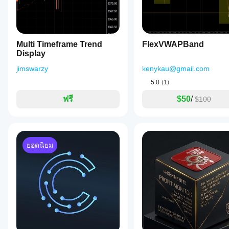
green
arrow
beneath
the
price
bar
Multi Timeframe Trend
FlexVWAPBand
—
Display
indicating
possible
jimswarzy
kenykau@gmail.com
turning
points
5.0
(1)
where
momentum
ฟรี
$50
/
$100
may
shift
from
decline
to
ยอดนิยม
stabilization
or
renewed
upward
movement.
MRM
adapts
automatically
to
different