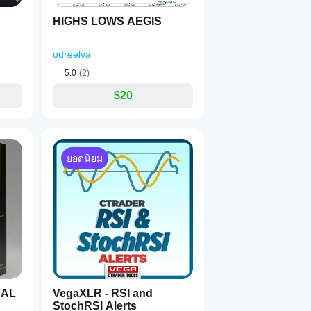
HIGHS LOWS AEGIS
odreelva
5.0
(2)
$20
ยอดนิยม
NAL
VegaXLR - RSI and
StochRSI Alerts