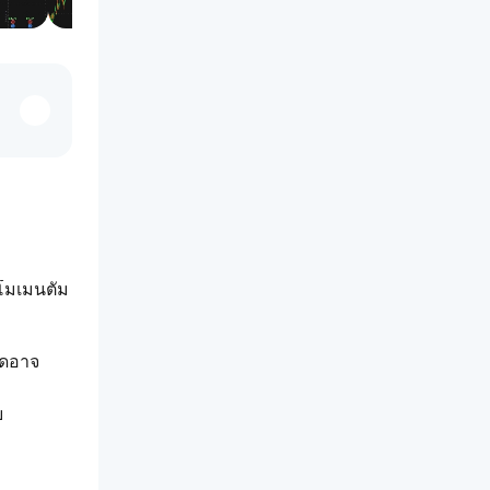
ะโมเมนตัม
าดอาจ
บ