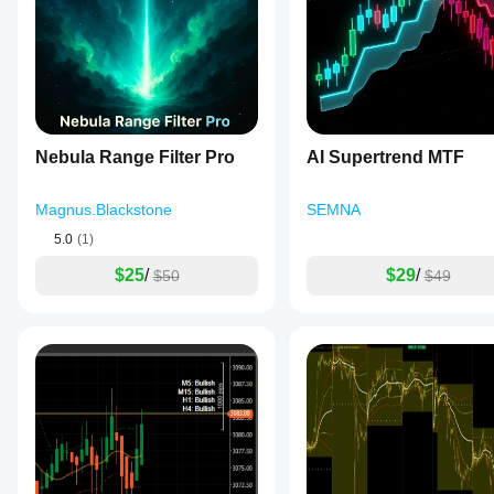
move
บอินดิเค
แล้ว ขอ
เองพร้อม
is
เชิญมา
ใช้งาน
เตอร์ได้
losing
เป็นคน
เฉพาะใน
อย่างไร?
strength
แรกที่
cTrader
and
ใช้อินดิเค
บอกคน
Windows
a
ฉัน
เตอร์
กับ
อื่น!
potential
และ Mac
ควร
สัญลักษณ์
reversal
เท่านั้น
ปรับ
และช่วง
may
Nebula Range Filter Pro
เวลาที่
พารา
AI Supertrend MTF
begin.
แตกต่าง
It
มิเต
analyzes
กันเพื่อ
อร์
Magnus.Blackstone
SEMNA
the
ทำความ
อิน
balance
เข้าใจว่า
5.0
(1)
ดิเค
between
มันทำงาน
market
เตอร์
$25
/
$29
/
อย่างไร
$50
$49
pressure
หรือ
ภายใต้
and
ไม่?
สภาวะ
recovery
ตลาดที่
momentum,
ใช่ คุณสามารถ
providing
หลาก
แก้ไข
traders
หลาย
พารามิเตอร์
เพื่อ
with
ปรับอินดิเค
a
เตอร์ให้เหมาะ
visual
กับกลยุทธ์ของ
cue
คุณ
—
a