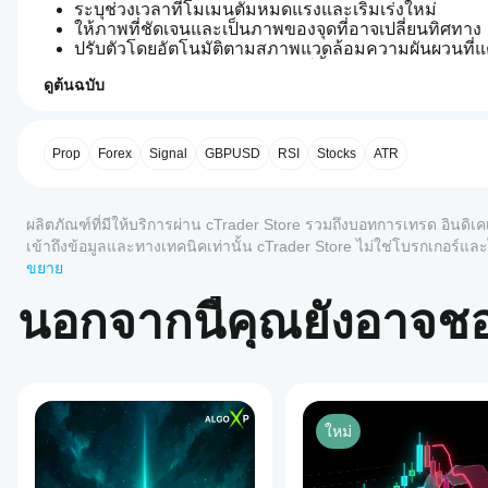
ระบุช่วงเวลาที่โมเมนตัมหมดแรงและเริ่มเร่งใหม่
ให้ภาพที่ชัดเจนและเป็นภาพของจุดที่อาจเปลี่ยนทิศทาง
ปรับตัวโดยอัตโนมัติตามสภาพแวดล้อมความผันผวนที่แ
ออกแบบมาสำหรับการวิเคราะห์ทั้งแบบรายวันและระดับ
ดูต้นฉบับ
ปรับแต่งสำหรับการตั้งค่า 1 ชั่วโมงในฟอเร็กซ์และการวิเ
0.0
ฉันจะ
โมเดลการกลับตัวของโมเมนตัม — สร้างขึ้นเพื่อรับรู้เมื่อโมเ
สรุปโดย AI
เริ่มใช้
The
อินดิเค
Prop
Forex
Signal
GBPUSD
RSI
Stocks
ATR
Momentum
กรุณาให้คะแนนตัวชี้วัดนี้หลังจากที่คุณได้ใช้งานแล้ว ขอบค
Reversion
เตอร์ได้
Model
อย่างไร?
(MRM)
รีวิว: 0
ผลิตภัณฑ์ที่มีให้บริการผ่าน cTrader Store รวมถึงบอทการเทรด อินดิเค
หลังจาก
is
แอป
ติดตั้ง
an
เข้าถึงข้อมูลและทางเทคนิคเท่านั้น cTrader Store ไม่ใช่โบรกเกอร
cTrader
indicator
เพิ่มอินส
ในอนาคต
ขยาย
designed
ใดบ้าง
รีวิวจากลูกค้า
แตนซ์
to
เพื่อเริ่ม
ที่รอง
นอกจากนี้คุณยังอาจช
identify
ใช้อิน
รับอิน
shifts
5
4
3
2
ทั้งหมด
ดิเคเตอร์
ดิเค
in
สำหรับ
market
เตอร์
ยังไม่มี
การ
momentum,
จาก
รีวิว
วิเคราะห์
particularly
Store?
สำหรับ
signaling
ทาง
ใหม่
ผลิตภัณฑ์
when
อินดิเค
เทคนิค
ฉันจะทด
a
นี้ หาก
เตอร์ที่
downward
สอ
เคยลอง
กำหนด