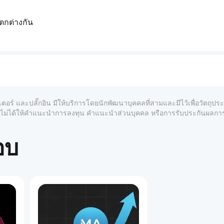
ตกต่างกัน
สวิง
คราะห์กรอบเวลาที่สูงขึ้นในหุ้น (รายสัปดาห์)
มนตัมเริ่มเปลี่ยนทิศทาง
ุณ!
เตอร์ และปลั๊กอิน มีให้บริการโดยนักพัฒนาบุคคลที่สามและมีไว้เพื่อวัตถุป
์และไม่ได้ให้คำแนะนำการลงทุน คำแนะนำส่วนบุคคล หรือการรับประกันผลก
อบ
1