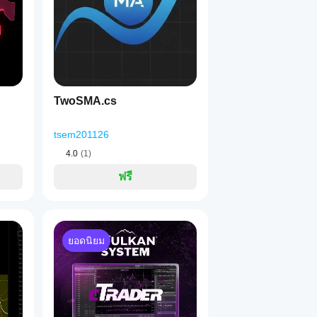
TwoSMA.cs
tsem201126
4.0
(1)
ฟรี
ยอดนิยม