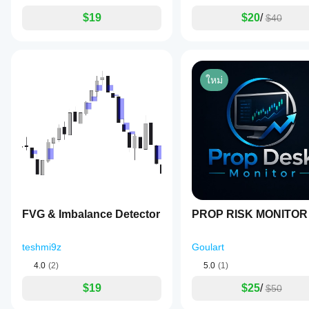
associated
with
$19
$20
/
$40
MRM
include
Forex,
Stocks,
GBPUSD,
RSI,
ใหม่
ATR,
and
Signal,
reflecting
its
applicability
across
multiple
markets
and
its
role
FVG & Imbalance Detector
PROP RISK MONITOR
as
a
momentum
teshmi9z
Goulart
and
volatility-
4.0
(2)
5.0
(1)
based
signal
$19
$25
/
$50
tool.