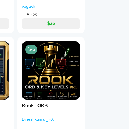
vegaxlr
4.5
(4)
$25
ใหม่
Rook - ORB
Dineshkumar_FX