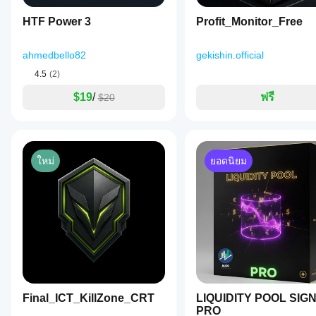
volatility
conditions
HTF Power 3
Profit_Monitor_Free
and
is
suitable
ahmedbello82
gekishin.official
for
various
4.5
(2)
instruments
and
$19
/
ฟรี
$20
timeframes.
It
is
optimized
for
intraday
ใหม่
ยอดนิยม
use
on
1-
hour
forex
charts
and
for
higher
timeframe
analysis,
such
Final_ICT_KillZone_CRT
LIQUIDITY POOL SIG
as
PRO