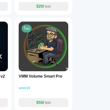
$20
/
$39
ใหม่
 v2
VMM Volume Smart Pro
vmm15
$50
/
$99