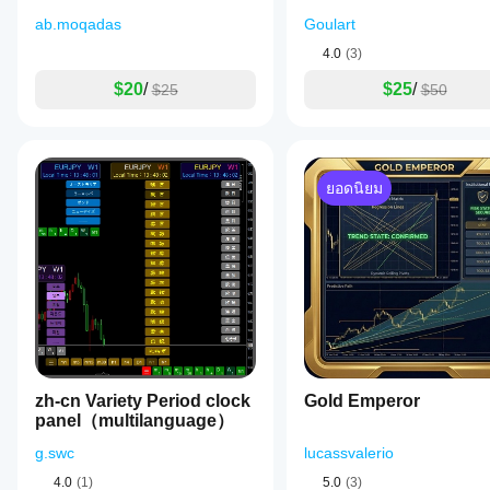
weekly
charts
ab.moqadas
Goulart
in
equities.
4.0
(3)
The
indicator
$20
/
$25
/
$25
$50
supports
both
discretionary
and
systematic
ยอดนิยม
trading
approaches
by
focusing
purely
on
market
behavior
to
highlight
phases
of
zh-cn Variety Period clock
Gold Emperor
momentum
panel（multilanguage）
exhaustion
and
g.swc
lucassvalerio
reacceleration.
Tags
4.0
(1)
5.0
(3)