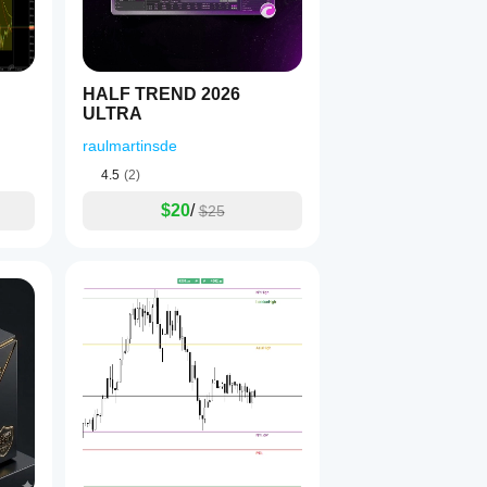
HALF TREND 2026
ULTRA
raulmartinsde
4.5
(2)
$20
/
$25