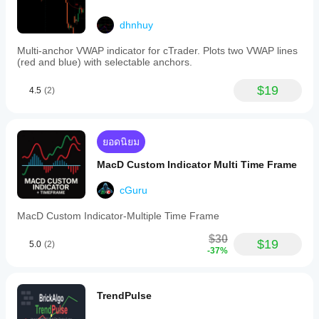
dhnhuy
Multi-anchor VWAP indicator for cTrader. Plots two VWAP lines
(red and blue) with selectable anchors.
$19
4.5
(2)
ยอดนิยม
MacD Custom Indicator Multi Time Frame
cGuru
MacD Custom Indicator-Multiple Time Frame
$30
$19
5.0
(2)
-37%
TrendPulse