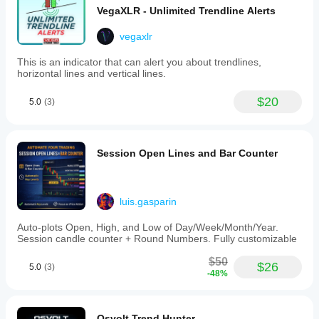
VegaXLR - Unlimited Trendline Alerts
vegaxlr
This is an indicator that can alert you about trendlines,
horizontal lines and vertical lines.
$20
5.0
(3)
Session Open Lines and Bar Counter
luis.gasparin
Auto-plots Open, High, and Low of Day/Week/Month/Year.
Session candle counter + Round Numbers. Fully customizable
$50
$26
5.0
(3)
-48%
Osvolt Trend Hunter