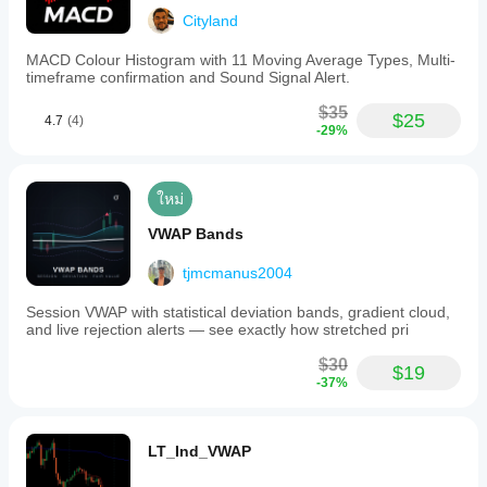
Cityland
MACD Colour Histogram with 11 Moving Average Types, Multi-
timeframe confirmation and Sound Signal Alert.
$35
$25
4.7
(4)
-29%
ใหม่
VWAP Bands
tjmcmanus2004
Session VWAP with statistical deviation bands, gradient cloud,
and live rejection alerts — see exactly how stretched pri
$30
$19
-37%
LT_Ind_VWAP