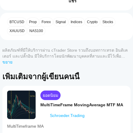
อินดิเค
แชร์
เตอร์ได้
เวอร์ชัน: 
V1.14
 (เสถียร)
5
0 %
อย่างไร?
4
100 %
หมายเหตุ:
หลังจาก
BTCUSD
Prop
Forex
Signal
Indices
Crypto
Stocks
3
แอป
0 %
- HTF-MAs จะแสดงเป็นขั้นตอนตามค่าเริ่มต้น (ค่าจริง)
ติดตั้ง
cTrader
เพิ่มอินส
2
XAUUSD
0 %
NAS100
-> ไม่มีการแทรกแซงเพื่อรักษาความแม่นยำ
ใดบ้าง
แตนซ์
1
0 %
เพื่อเริ่ม
ที่รอง
ใช้อิน
รับอิน
ผลิตภัณฑ์ที่มีให้บริการผ่าน cTrader Store รวมถึงบอทการเทรด อินดิเค
ดิเคเตอร์
ดิเค
เตอร์ และปลั๊กอิน มีให้บริการโดยนักพัฒนาบุคคลที่สามและมีไว้เพื่อ
สำหรับ
เตอร์
วัตถุประสงค์ในการเข้าถึงข้อมูลและทางเทคนิคเท่านั้น cTrader Store
ขยาย
การ
รีวิวจากลูกค้า
จาก
ไม่ใช่โบรกเกอร์และไม่ได้ให้คำแนะนำการลงทุน คำแนะนำส่วนบุคคล
วิเคราะห์
Store?
ทาง
หรือการรับประกันผลการดำเนินงานในอนาคต
เพิ่มเติมจากผู้เขียนคนนี้
5
4
3
2
ทั้งหมด
อินดิเค
เทคนิค
ฉันจะทด
เตอร์ที่
สอ
กำหนด
ForexAlgoMaster5
บอินดิเค
เองพร้อม
ยอดนิยม
ใช้งาน
เตอร์ได้
March 27, 2026
เฉพาะใน
MultiTimeFrame MovingAverage MTF MA
อย่างไร?
cTrader
ใช้อินดิเค
Windows
Schroeder.Trading
ฉัน
เตอร์
กับ
PipHunter2023
และ Mac
ควร
สัญลักษณ์
MultiTimeframe MA
เท่านั้น
ปรับ
และช่วง
March 23, 2026