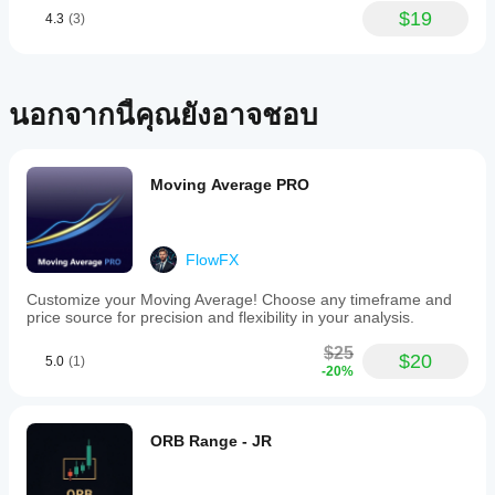
เวลาที่
พารา
$19
4.3
(3)
แตกต่าง
Pretty
มิเต
fine as
กันเพื่อ
อร์
one more
ทำความ
อิน
layer,
เข้าใจว่า
ดิเค
especially
มันทำงาน
นอกจากนี้คุณยังอาจชอบ
in trend
เตอร์
อย่างไร
days.
หรือ
ภายใต้
ไม่?
สภาวะ
ตลาดที่
ใช่ คุณสามารถ
Moving Average PRO
หลาก
แก้ไข
หลาย
พารามิเตอร์
เพื่อ
ปรับอินดิเค
FlowFX
เตอร์ให้เหมาะ
กับกลยุทธ์ของ
Customize your Moving Average! Choose any timeframe and
คุณ
price source for precision and flexibility in your analysis.
$25
$20
5.0
(1)
-20%
ORB Range - JR