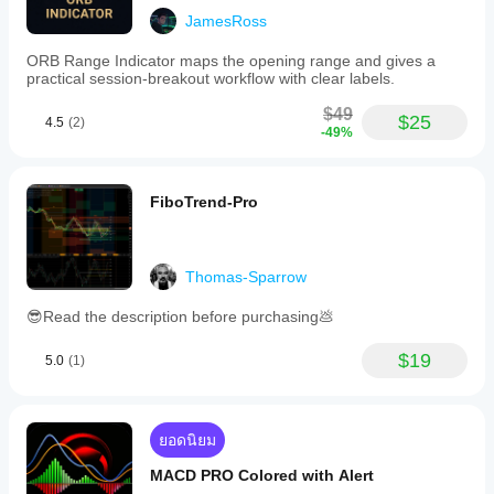
JamesRoss
ORB Range Indicator maps the opening range and gives a
practical session-breakout workflow with clear labels.
$49
$25
4.5
(2)
-49%
FiboTrend-Pro
Thomas-Sparrow
😎Read the description before purchasing💩
$19
5.0
(1)
ยอดนิยม
MACD PRO Colored with Alert