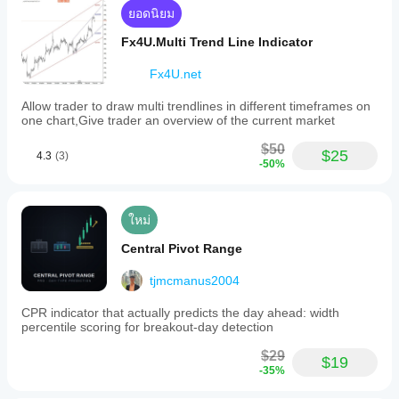
ยอดนิยม
Fx4U.Multi Trend Line Indicator
Fx4U.net
Allow trader to draw multi trendlines in different timeframes on
one chart,Give trader an overview of the current market
$50
$25
4.3
(3)
-50%
ใหม่
Central Pivot Range
tjmcmanus2004
CPR indicator that actually predicts the day ahead: width
percentile scoring for breakout-day detection
$29
$19
-35%