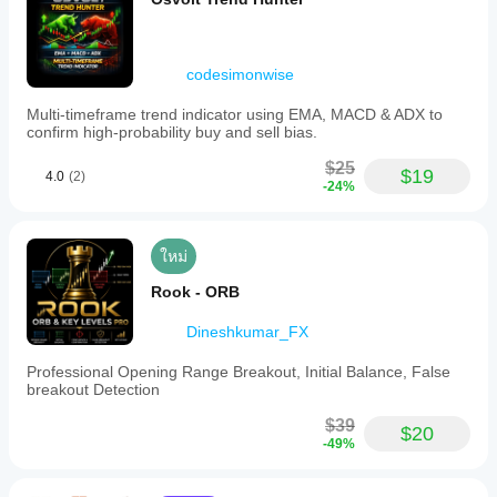
codesimonwise
Multi-timeframe trend indicator using EMA, MACD & ADX to
confirm high-probability buy and sell bias.
$25
$19
4.0
(2)
-24%
ใหม่
Rook - ORB
Dineshkumar_FX
Professional Opening Range Breakout, Initial Balance, False
breakout Detection
$39
$20
-49%