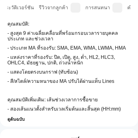
ประวัติเวอร์ชัน
รีวิวจากลูกค้า
การสนทนา
คำถา
คุณสมบัติ:
- สูงสุด 9 ค่าเฉลี่ยเคลื่อนที่พร้อมกรอบเวลารายบุคคล 
ประเภท และช่วงเวลา
- ประเภท MA ที่รองรับ: SMA, EMA, WMA, LWMA, HMA 
- แหล่งราคาที่รองรับ: ปิด, เปิด, สูง, ต่ำ, HL2, HLC3, 
OHLC4, มัธยฐาน, ปกติ, ถ่วงน้ำหนัก
- แสดงโดยตรงบนกราฟ (ทับซ้อน)
- สี/สไตล์/ความหนาของ MA ปรับได้ผ่านแท็บ Lines
คุณสมบัติเพิ่มเติม: เส้นช่วงเวลาการซื้อขาย
- สองเส้นแนวตั้งสำหรับเวลเริ่มต้นและสิ้นสุด (HH:mm)
- สี, สไตล์เส้น, และความหนาปรับแต่งได้เต็มที่
ดูต้นฉบับ
โปรไฟล์อินดิเคเตอร์
ฉันจะ
- สามารถเปิด/ปิดได้ผ่านพารามิเตอร์
เริ่มใช้
รีวิว: 2