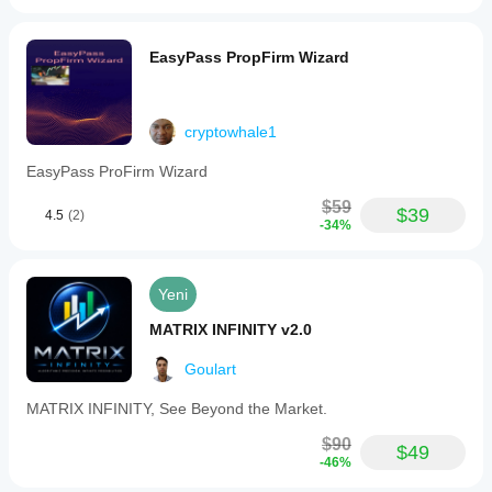
EasyPass PropFirm Wizard
cryptowhale1
EasyPass ProFirm Wizard
$59
$39
4.5
(2)
-34%
Yeni
MATRIX INFINITY v2.0
Goulart
MATRIX INFINITY, See Beyond the Market.
$90
$49
-46%