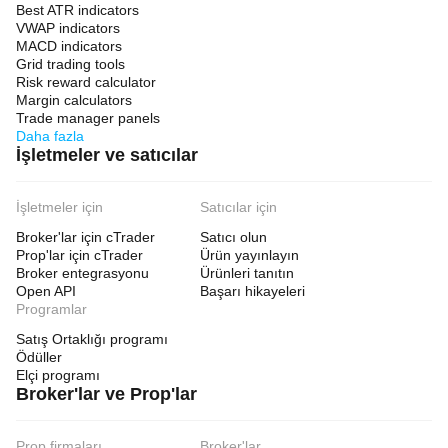
Best ATR indicators
VWAP indicators
MACD indicators
Grid trading tools
Risk reward calculator
Margin calculators
Trade manager panels
Daha fazla
İşletmeler ve satıcılar
İşletmeler için
Satıcılar için
Broker'lar için cTrader
Satıcı olun
Prop'lar için cTrader
Ürün yayınlayın
Broker entegrasyonu
Ürünleri tanıtın
Open API
Başarı hikayeleri
Programlar
Satış Ortaklığı programı
Ödüller
Elçi programı
Broker'lar ve Prop'lar
Prop firmaları
Broker'lar