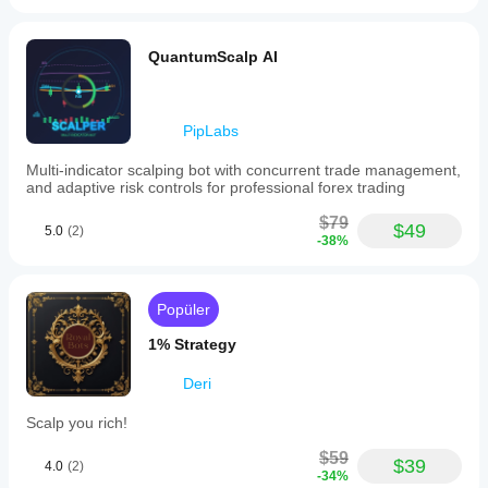
QuantumScalp AI
PipLabs
Multi-indicator scalping bot with concurrent trade management,
and adaptive risk controls for professional forex trading
$79
$49
5.0
(2)
-38%
Popüler
1% Strategy
Deri
Scalp you rich!
$59
$39
4.0
(2)
-34%