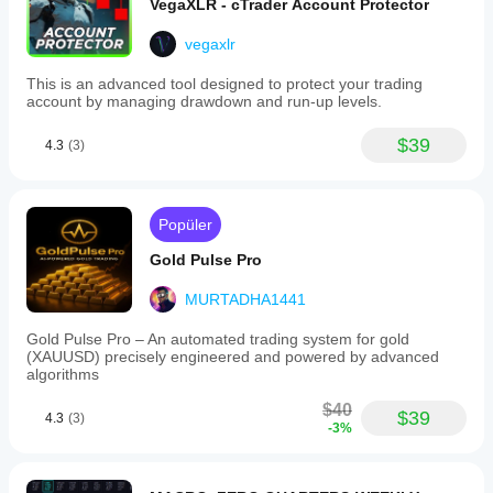
VegaXLR - cTrader Account Protector
vegaxlr
This is an advanced tool designed to protect your trading
account by managing drawdown and run-up levels.
$39
4.3
(3)
Popüler
Gold Pulse Pro
MURTADHA1441
Gold Pulse Pro – An automated trading system for gold
(XAUUSD) precisely engineered and powered by advanced
algorithms
$40
$39
4.3
(3)
-3%