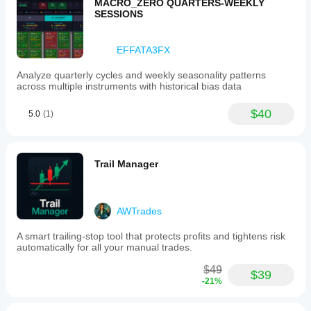
MACRO_ZERO QUARTERS-WEEKLY
SESSIONS
EFFATA3FX
Analyze quarterly cycles and weekly seasonality patterns
across multiple instruments with historical bias data
$40
5.0
(1)
Trail Manager
AWTrades
A smart trailing-stop tool that protects profits and tightens risk
automatically for all your manual trades.
$49
$39
-21%