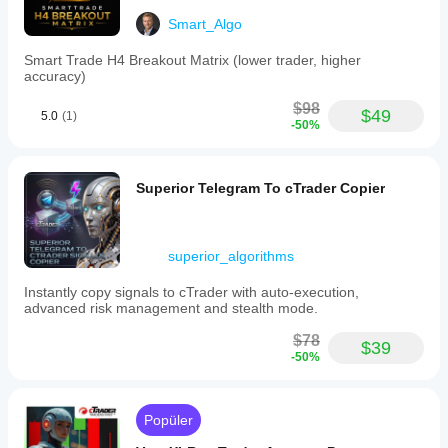
Smart_Algo
Smart Trade H4 Breakout Matrix (lower trader, higher
accuracy)
$98
$49
5.0
(1)
-50%
Superior Telegram To cTrader Copier
superior_algorithms
Instantly copy signals to cTrader with auto-execution,
advanced risk management and stealth mode.
$78
$39
-50%
Popüler