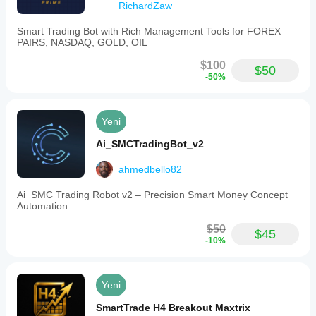
kalitesine
frequency,
RichardZaw
and
bağlı olarak
analysis
değişebilir.
Smart Trading Bot with Rich Management Tools for FOREX
methods
Botu kendi
PAIRS, NASDAQ, GOLD, OIL
are
ortamınızda
not
$100
test etmek,
$50
detailed.
-50%
gerçek
kullanımda
İşlem profili
nasıl
performans
Yeni
gösterdiğini
anlamanıza
Ai_SMCTradingBot_v2
yardımcı
olur.
ahmedbello82
Ai_SMC Trading Robot v2 – Precision Smart Money Concept
Automation
$50
$45
-10%
Yeni
SmartTrade H4 Breakout Maxtrix