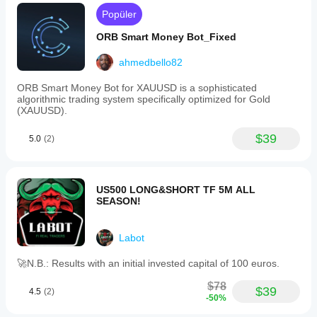
Popüler
ORB Smart Money Bot_Fixed
ahmedbello82
ORB Smart Money Bot for XAUUSD is a sophisticated
algorithmic trading system specifically optimized for Gold
(XAUUSD).
$39
5.0
(2)
US500 LONG&SHORT TF 5M ALL
SEASON!
Labot
🚀N.B.: Results with an initial invested capital of 100 euros.
$78
$39
4.5
(2)
-50%