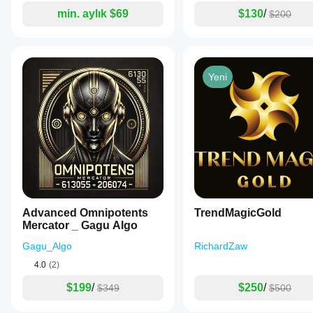
min. aylık $69
$130
/
$200
Yeni
Advanced Omnipotents
TrendMagicGold
Mercator _ Gagu Algo
Gagu_Algo
RichardZaw
4.0
(2)
$199
/
$250
/
$349
$500