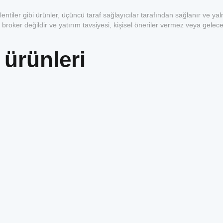
entiler gibi ürünler, üçüncü taraf sağlayıcılar tarafından sağlanır ve yal
 broker değildir ve yatırım tavsiyesi, kişisel öneriler vermez veya gelece
 ürünleri
1