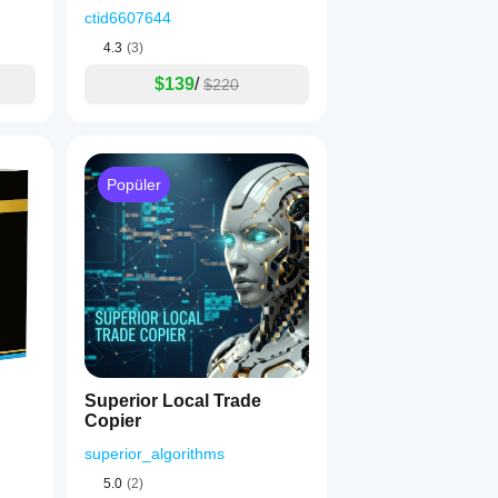
ctid6607644
4.3
(3)
$139
/
$220
Popüler
Superior Local Trade
Copier
superior_algorithms
5.0
(2)