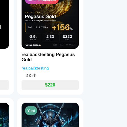
realbacktesting Pegasus
Gold
realbacktesting
5.0
(1)
$220
Yeni