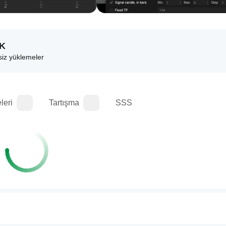
2K
siz yüklemeler
leri
Tartışma
SSS