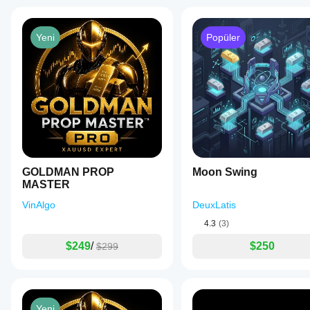
Yeni
Popüler
GOLDMAN PROP
Moon Swing
MASTER
VinAlgo
DeuxLatis
4.3
(3)
$249
/
$250
$299
Yeni