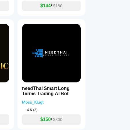
$144
/
$180
needThai Smart Long
Terms Trading AI Bot
Moss_Klugt
4.6
(3)
$150
/
$300