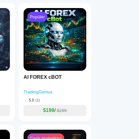
Popüler
AI FOREX cBOT
TradingGenius
5.0
(1)
$199
/
$299
Canlı istatistikler