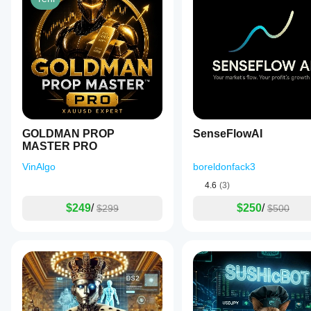
GOLDMAN PROP
SenseFlowAI
MASTER PRO
VinAlgo
boreldonfack3
4.6
(3)
$249
/
$250
/
$299
$500