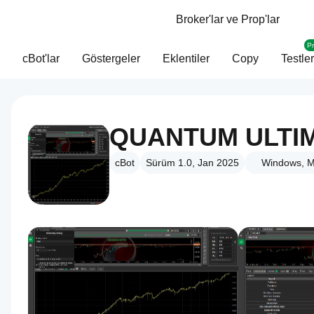
Broker'lar ve Prop'lar
P
cBot'lar
Göstergeler
Eklentiler
Copy
Testler
cBot
Sürüm 1.0, Jan 2025
Windows, M