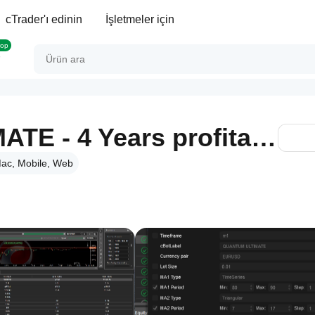
cTrader'ı edinin
İşletmeler için
rop
QUANTUM ULTIMATE - 4 Years profitable Backtest
ac, Mobile, Web