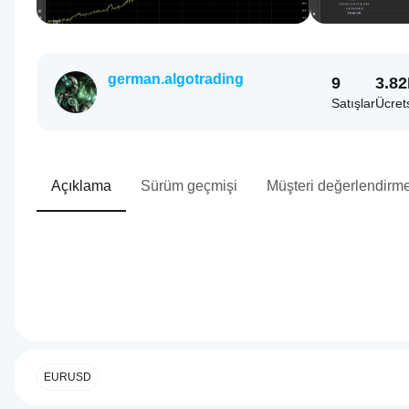
german.algotrading
9
3.8
Satışlar
Ücret
Açıklama
Sürüm geçmişi
Müşteri değerlendirme
0.0
İşlem profili
cBot'u
nasıl
başlatırım?
EURUSD
Kurulumdan