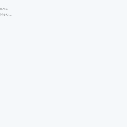
nızca
kteki