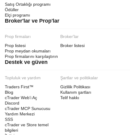
Satış Ortaklığı programı
Ödüller
Elçi programı
Broker'lar ve Prop'lar
Prop firmaları
Broker'lar
Prop listesi
Broker listesi
Prop meydan okumaları
Prop firmalarını karşılaştırın
Destek ve güven
Topluluk ve yardım
Şartlar ve politikalar
Traders First™
Gizlilik Politikası
Blog
Kullanım şartları
cTrader Web'i Aç
Telif hakkı
Discord
cTrader MCP Sunucusu
Yardım Merkezi
SSS
cTrader ve Store temel
bilgileri