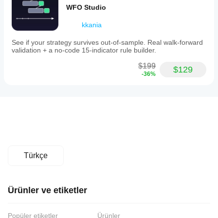
işi olun!
Mac'te
ekleyerek
WFO Studio
Eklentiler,
mevcuttur.
cTrader
işlevselliklerine ve
platformunu
kkania
yapılandırmalarına
genişletir.
bağlı olarak işlem
See if your strategy survives out-of-sample. Real walk-forward
verileri veya haricî
validation + a no-code 15-indicator rule builder.
hizmetlerle
etkileşime girer.
$199
$129
-36%
Türkçe
Ürünler ve etiketler
Popüler etiketler
Ürünler