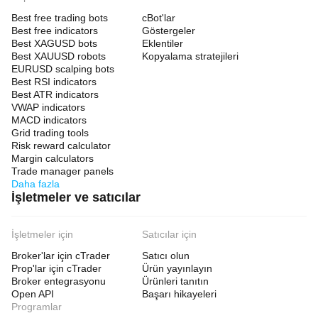
Best free trading bots
cBot'lar
Best free indicators
Göstergeler
Best XAGUSD bots
Eklentiler
Best XAUUSD robots
Kopyalama stratejileri
EURUSD scalping bots
Best RSI indicators
Best ATR indicators
VWAP indicators
MACD indicators
Grid trading tools
Risk reward calculator
Margin calculators
Trade manager panels
Daha fazla
İşletmeler ve satıcılar
İşletmeler için
Satıcılar için
Broker'lar için cTrader
Satıcı olun
Prop'lar için cTrader
Ürün yayınlayın
Broker entegrasyonu
Ürünleri tanıtın
Open API
Başarı hikayeleri
Programlar