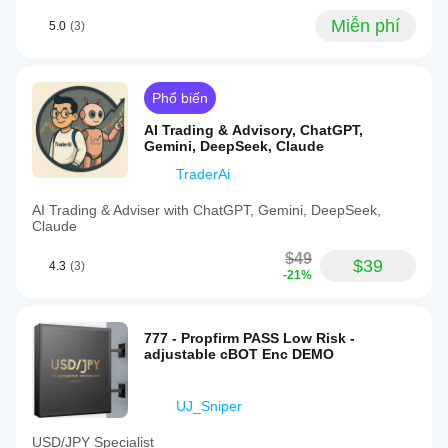
Miễn phí
5.0
(3)
Phổ biến
AI Trading & Advisory, ChatGPT,
Gemini, DeepSeek, Claude
TraderAi
AI Trading & Adviser with ChatGPT, Gemini, DeepSeek,
Claude
$49
$39
4.3
(3)
-21%
777 - Propfirm PASS Low Risk -
adjustable cBOT Enc DEMO
UJ_Sniper
USD/JPY Specialist