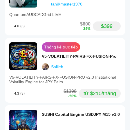
taniKmaster1970
QuantumAUDCADGrid LIVE
$600
$399
4.0
(3)
-34%
Thống kê trực tiếp
V5-VOLATILITY-PAIRS-FX-FUSION-Pro
Salileh
V5-VOLATILITY-PAIRS-FX-FUSION-PRO v2.0 Institutional
Volatility Engine for JPY Pairs
$1398
từ $210/tháng
4.3
(3)
-50%
SUSHI Capital Engine USDJPY M15 v1.0