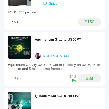
UJ_Sniper
USD/JPY Specialist
$150
5.0
(2)
equilibrium Gravity USDJPY
MURTADHA1441
Equilibrium Gravity USD/JPY works perfectly on USD/JPY on
1 minute and 5 minute time frames.
$40
$39
4.3
(3)
-3%
QuantumAUDCADGrid LIVE