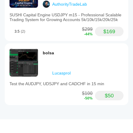
AuthorityTradeLab
SUSHI Capital Engine USDJPY m15 - Professional Scalable
Trading System for Growing Accounts 5k/10k/15k/20k/25k
$299
$169
3.5
(2)
-44%
bolsa
Lucasprol
Test the AUDJPY, UDSJPY and CADCHF in 15 min
$100
$50
-50%