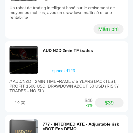
Un robot de trading intelligent basé sur le croisement de
moyennes mobiles, avec un drawdown maîtrisé et une
rentabilité
Miễn phí
AUD NZD 2min TF trades
spacekd123
// AUD/NZD - 2MIN TIMEFRAME // 5 YEARS BACKTEST,
PROFIT 1500 USD, DRAWDOWN ABOUT 50 USD (RISKY
TRADES - NO SL)
$40
$39
4.0
(3)
-3%
777 - INTERMEDIATE - Adjustable risk
cBOT Enc DEMO