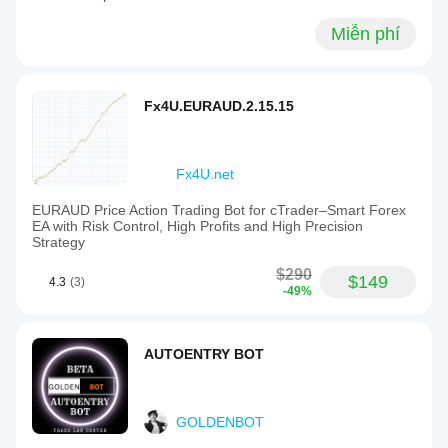
Miễn phí
Fx4U.EURAUD.2.15.15
Fx4U.net
EURAUD Price Action Trading Bot for cTrader–Smart Forex
EA with Risk Control, High Profits and High Precision
Strategy
$290
$149
4.3
(3)
-49%
AUTOENTRY BOT
GOLDENBOT