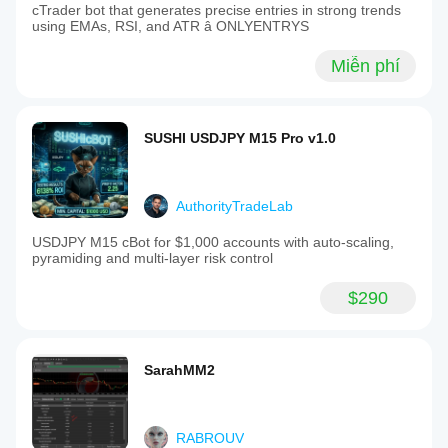
cTrader bot that generates precise entries in strong trends
using EMAs, RSI, and ATR â ONLYENTRYS
Miễn phí
SUSHI USDJPY M15 Pro v1.0
AuthorityTradeLab
USDJPY M15 cBot for $1,000 accounts with auto-scaling,
pyramiding and multi-layer risk control
$290
SarahMM2
RABROUV