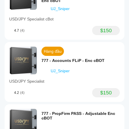
Enc cBOT
UJ_Sniper
USD/JPY Specialist cBot
$150
4.7
(4)
Hàng đầu
777 - Accounts FLiP - Enc cBOT
UJ_Sniper
USD/JPY Specialist
$150
4.2
(4)
777 - PropFirm PASS - Adjustable Enc
cBOT