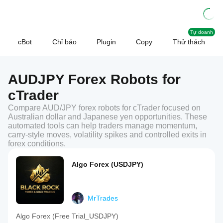
Tự doanh
cBot
Chỉ báo
Plugin
Copy
Thử thách
AUDJPY Forex Robots for
cTrader
Compare AUD/JPY forex robots for cTrader focused on
Australian dollar and Japanese yen opportunities. These
automated tools can help traders manage momentum,
carry-style moves, volatility spikes and controlled exits in
forex conditions.
Algo Forex (USDJPY)
MrTrades
Algo Forex (Free Trial_USDJPY)