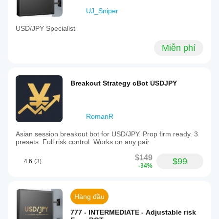
UJ_Sniper
USD/JPY Specialist
Miễn phí
Breakout Strategy cBot USDJPY
RomanR
Asian session breakout bot for USD/JPY. Prop firm ready. 3
presets. Full risk control. Works on any pair.
$149
$99
4.6
(3)
-34%
Hàng đầu
777 - INTERMEDIATE - Adjustable risk