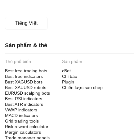
Tiếng Việt
Sản phẩm & thẻ
Thẻ phổ biến
Sản phẩm
Best free trading bots
cBot
Best free indicators
Chỉ báo
Best XAGUSD bots
Plugin
Best XAUUSD robots
Chiến lược sao chép
EURUSD scalping bots
Best RSI indicators
Best ATR indicators
VWAP indicators
MACD indicators
Grid trading tools
Risk reward calculator
Margin calculators
Trade manager panels