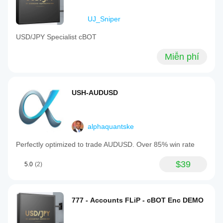
UJ_Sniper
USD/JPY Specialist cBOT
Miễn phí
USH-AUDUSD
alphaquantske
Perfectly optimized to trade AUDUSD. Over 85% win rate
$39
5.0
(2)
777 - Accounts FLiP - cBOT Enc DEMO